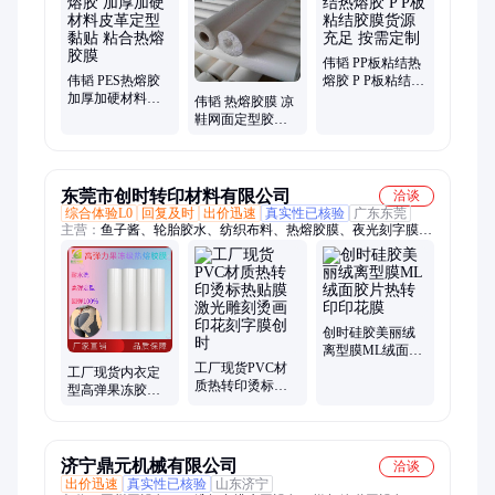
伟韬 PP板粘结热
伟韬 PES热熔胶
熔胶 P P板粘结胶
加厚加硬材料皮
膜货源充足 按需
伟韬 热熔胶膜 凉
革定型黏贴 粘合
定制
鞋网面定型胶膜
热熔胶膜
超纤皮粘结胶膜
可按需定制
东莞市创时转印材料有限公司
洽谈
综合体验L0
回复及时
出价迅速
真实性已核验
广东东莞
主营：
鱼子酱、轮胎胶水、纺织布料、热熔胶膜、夜光刻字膜、
tpu101tpu刻字膜、感温变色刻字膜、镭射拉丝花膜纸、发泡拉丝
刻字膜、丝印油墨、通用烫金纸、水性夜光粉、热转印葱粉、烫
画离型剂、雕刻激光烧花、热转印油墨水、羽绒服防泼水布
创时硅胶美丽绒
离型膜ML绒面胶
工厂现货PVC材
片热转印印花膜
工厂现货内衣定
质热转印烫标热
型高弹果冻胶热
贴膜激光雕刻烫
熔胶膜芭比裤回
画印花刻字膜创
弹果冻级热熔胶
时
条
济宁鼎元机械有限公司
洽谈
出价迅速
真实性已核验
山东济宁