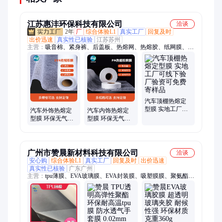
江苏惠沣环保科技有限公司
洽谈
2年
厂
综合体验L1
真实工厂
回复及时
出价迅速
真实性已核验
江苏苏州
主营：
吸音棉、紧身裤、后盖板、热熔网、热熔胶、纸网膜、棉
胶膜、网膜衬、纸胶膜、熔网膜、平胶膜、弹胶膜、热溶胶、隔
音棉、内饰条、双面衬、复合纸、粘胶剂、离型纸、保护套、胶
粘剂、热压胶、无纺布、热烫胶、打底裤
汽车顶棚热熔定
型膜 实地工厂可
汽车外饰热熔定
汽车内饰热熔定
线下验厂验资可
型膜 环保无气味
型膜 环保无气味
免费寄样品
初粘性强可分切
初粘性强可分切
按需定做
按需定做
广州市赞晨新材料科技有限公司
洽谈
安心购
综合体验L1
真实工厂
回复及时
出价迅速
真实性已核验
广东广州
主营：
tpu薄膜、EVA玻璃膜、EVA封装膜、吸塑膜膜、聚氨酯薄
膜、太阳能光伏膜、tpu膜、免喷胶吸塑膜、玻璃夹胶膜、eva光
伏膜、tpu防水透气膜、防水透湿膜、免喷胶平贴膜