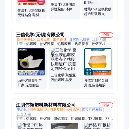
赞晨 TPU透明高
弹性聚酯 环保耐
赞晨EVA玻璃胶膜
赞晨TPU热熔胶膜
高温tpu膜 防水透
超透明玻璃夹胶
无缝贴合 鞋材 皮
气手套膜 0.02mm
耐候性强 环保材
革 防水低温定型
质 克重360g
膜0.08mm
0.15mm
三信化学(无锡)有限公司
洽谈
综合体验L0
回复及时
出价迅速
真实性已核验
江苏无锡
主营：
热熔胶、热熔胶膜、热熔胶棒、热熔胶条、热熔胶块、
tpu 热熔胶膜、复合热熔胶、高温热熔胶、热熔胶颗粒
三信化学 聚酰亚
胺热熔胶 品类齐
pu热熔胶膜生产
按需定制经久耐
全粘接快用途广
厂家 无缝贴合鞋
用 红色热熔胶 品
按需定制经久耐
材皮革等 低温定
类齐全粘接快用
用
型热熔胶 厂家供
途广 三信化学
应
江阴伟韬塑料新材料有限公司
洽谈
安心购
综合体验L3
回复及时
出价迅速
真实性已核验
江苏无锡
主营：
热熔膜、热熔胶、阻燃胶膜、阻燃薄膜、TPU胶膜、PP胶
膜、PA热熔胶膜、PES胶膜、聚酯胶膜、无基材胶膜、服装胶
膜、泼水布胶膜、金属板胶膜