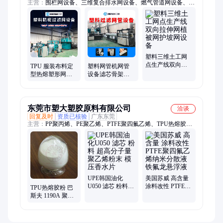
主营：
围栏网设备、三维复合排水网设备、燃气管道网设备、
TPE内衣透气网膜、双向拉伸网设备、牡蛎养殖袋设备、管道保
护网设备、地埋警示网设备、塑料蚊虫网设备、植物攀爬网设
备、微孔网生产线设备、塑料过滤网管设备、施工警示围栏设
备、围栏网、三维复合排水网、燃气管道网、双向拉伸网、牡蛎
养殖袋、管道保护网、地埋警示网、塑料蚊虫网、植物攀爬网、
微孔网、塑料包装网、植被攀爬网
塑料三维土工网
点生产线双向拉
TPU 服装布料定
塑料网管机网管
伸网植被网护坡
型热熔塑形网弹
设备滤芯骨架网
网设备
性透气网膜生产
污水过滤网管生
线
产线
东莞市塑大塑胶原料有限公司
洽谈
回复及时
资质已核验
广东东莞
主营：
PP聚丙烯、PE聚乙烯、PTFE聚四氟乙烯、TPU热熔胶
粉、PVDF聚偏氟乙烯
UPE韩国油化
美国苏威 高含量
U050 滤芯 粉料
涂料改性 PTFE聚
TPU热熔胶粉 巴
超高分子量聚乙
四氟乙烯纳米分
斯夫 1190A 聚氨
烯粉末 模压香水
散液 铁氟龙悬浮
酯粉 热熔胶膜 塑
片
液
料增韧 鞋材定型
布贴合