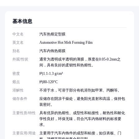
基本信息
中文名
汽车热熔定型膜
英文名
Automotive Hot Melt Forming Film
别名
汽车内饰热熔膜
外观/性状
通常为透明或半透明的薄膜，厚度在0.05-0.2mm之
间，具有良好的柔韧性和热熔性。
密度
约1.1-1.3 g/cm³
熔点
约80-120°C
溶解性
不溶于水，可溶于部分有机溶剂如甲苯、丙酮等。
储存条件
应储存在阴凉干燥处，避免阳光直射和高温，保持包
装密封。
主要性质/特性
具有优异的热熔性、成型性和粘接性，耐热性和耐化
学性良好，环保无味，符合汽车内饰材料的标准要
求。
主要应用/用途
主要用于汽车内饰件的成型和粘接，如仪表板、门