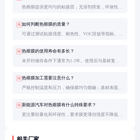
热熔膜提供更均匀的粘接层，无溶剂挥发，环保性更
好，且能适应复杂曲面成型。但设备投入较高，适合
批量生产。
如何判断热熔膜的质量？
问
可通过测试粘接强度、耐热性、VOC排放等指标。建
议索取样品进行小试，并查看第三方检测报告。
热熔膜的使用寿命有多长？
问
未开封储存条件下通常为1-2年。使用后与基材复合
的产品寿命可达10年以上，与汽车设计寿命匹配。
热熔膜加工需要注意什么？
问
严格控制温度和压力，确保膜均匀熔融；基材表面需
清洁干燥；复合后需适当保压冷却以确保粘接效果。
新能源汽车对热熔膜有什么特殊要求？
问
更注重轻量化和环保性，要求膜更薄但强度不降低，
且VOC排放极低，甚至要求无卤素等环保特性。
相关厂家