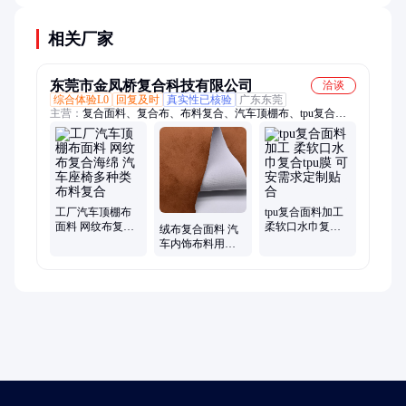
定期清洁和保养可以延长使用时间。
相关厂家
东莞市金凤桥复合科技有限公司
洽谈
综合体验L0
回复及时
真实性已核验
广东东莞
主营：
复合面料、复合布、布料复合、汽车顶棚布、tpu复合面
料、海绵复合布、热熔胶复合、火焰复合、高密度海绵、高回弹
海绵、慢回弹海绵、防火海绵、阻燃海绵、鸡蛋棉、包装海绵、
异型海绵
工厂汽车顶棚布
tpu复合面料加工
面料 网纹布复合
柔软口水巾复合
绒布复合面料 汽
海绵 汽车座椅多
tpu膜 可安需求定
车内饰布料用品
种类布料复合
制贴合
麂皮绒面料复合
海绵加工