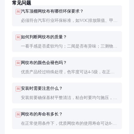
常见问题
汽车顶棚网纹布有哪些环保要求？
问
必须符合汽车行业环保标准，如VOC排放限值、甲醛
含量等。欧盟市场还需满足REACH法规要求，禁止
使用有害物质。环保测试报告是采购时必须索要的文
如何判断网纹布的质量？
问
件。
一看手感是否柔软均匀；二闻是否有异味；三测物理
性能，包括耐磨性、色牢度、拉伸强度等；四查环保
认证文件。有条件的话最好做装车试验。
网纹布的颜色会褪色吗？
问
优质产品经过特殊处理，色牢度可达4-5级，在正常
使用条件下不易褪色。但长期暴晒或使用不当仍可能
导致颜色变化，建议定期清洁保养。
安装时需要注意什么？
问
安装前要确保基材平整清洁，粘合时要均匀施压，避
免气泡产生。温度低于10℃时建议预热材料，以提高
粘合效果。专业安装团队通常能提供更好的效果。
网纹布的寿命有多长？
问
在正常使用条件下，优质网纹布的使用寿命可达8-10
年。高温、高湿、阳光直射等环境会缩短使用寿命。