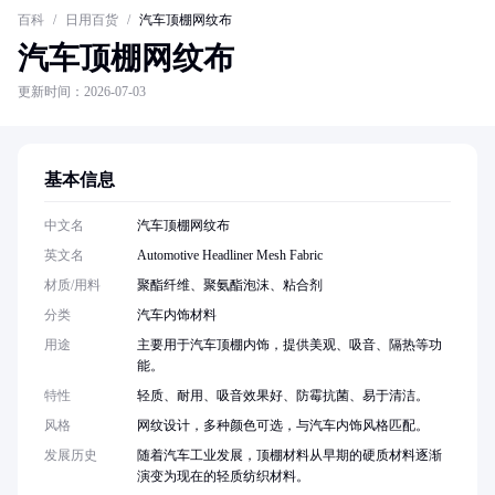
百科
/
日用百货
/
汽车顶棚网纹布
汽车顶棚网纹布
更新时间：2026-07-03
基本信息
中文名
汽车顶棚网纹布
英文名
Automotive Headliner Mesh Fabric
材质/用料
聚酯纤维、聚氨酯泡沫、粘合剂
分类
汽车内饰材料
用途
主要用于汽车顶棚内饰，提供美观、吸音、隔热等功
能。
特性
轻质、耐用、吸音效果好、防霉抗菌、易于清洁。
风格
网纹设计，多种颜色可选，与汽车内饰风格匹配。
发展历史
随着汽车工业发展，顶棚材料从早期的硬质材料逐渐
演变为现在的轻质纺织材料。