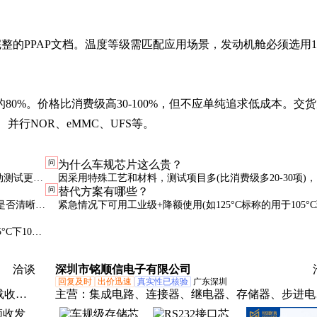
供完整的PPAP文档。温度等级需匹配应用场景，发动机舱必须选用
0%。价格比消费级高30-100%，但不应单纯追求低成本。交
、并行NOR、eMMC、UFS等。
问
为什么车规芯片这么贵？
，震动测试更严
因采用特殊工艺和材料，测试项目多(比消费级多20-30项)
问
替代方案有哪些？
须通过AEC-
率低，认证周期长(6-12个月)，且需维持长期供货。
是否清晰，
紧急情况下可用工业级+降额使用(如125°C标称的用于105°
验室检测。
境)，但需重新验证可靠性。长期解决方案应选择pin-to-pin
°C下10
车规型号。
洽谈
深圳市铭顺信电子有限公司
回复及时
出价迅速
真实性已核验
广东深圳
载收音
主营：
集成电路、连接器、继电器、存储器、步进电
电器、
驱动芯片、内存芯片、保险丝、传感器、光电耦合器