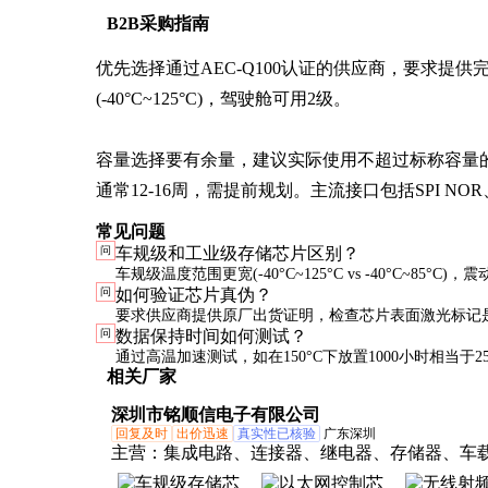
B2B采购指南
优先选择通过AEC-Q100认证的供应商，要求提
(-40°C~125°C)，驾驶舱可用2级。

容量选择要有余量，建议实际使用不超过标称容量的8
通常12-16周，需提前规划。主流接口包括SPI NOR
常见问题
问
车规级和工业级存储芯片区别？
车规级温度范围更宽(-40°C~125°C vs -40°C~85°C)
问
如何验证芯片真伪？
格(50G vs 20G)，寿命要求更长(15年 vs 5-10年)，且必
要求供应商提供原厂出货证明，检查芯片表面激光标记
问
数据保持时间如何测试？
Q100认证。
可抽样做X-ray和decapsulation分析，或委托第三方实
通过高温加速测试，如在150°C下放置1000小时相当于25
相关厂家
年。但实际评估应结合温度剖面和Arrhenius模型计算。
深圳市铭顺信电子有限公司
回复及时
出价迅速
真实性已核验
广东深圳
主营：
集成电路、连接器、继电器、存储器、车
机调谐器、加速器、传感器、逻辑输出光耦、充