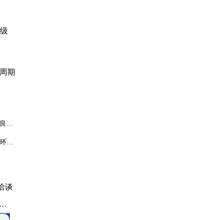
1级
货周期
，良品
C环
兼容的
洽谈
机
、