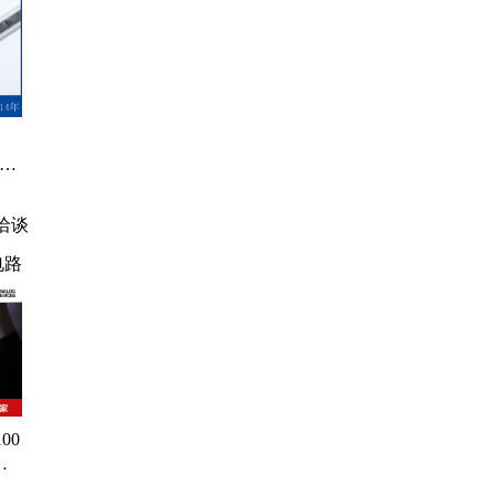
收
传
R-
库
器件
洽谈
电路
00
车
 原