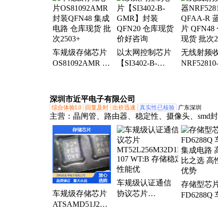
微处理器控制器、电池管理、开关电位器、数模
器、数字处理器
车规级存储芯片
以太网控制芯片
无线射频
OS81092AMR 封
【SI3402-B-
NRF52810
装QFN48 集成电
GMR】封装
QFAA-R
路 仓库现货 批次
QFN20 仓库现货
片 QFN48
2503+
价好咨询
现货 批次2
深圳市近平电子有限公司
综合体验L0
回复及时
出价迅速
真实性已核验
广东深圳
主营：
晶闸管、路由器、稳定性、摄像头、smd
大器、检波器、传感器、编带包、解串器、多样
制器、隔离耐、电路稳、保护器、连接器、串行
换器、导热垫、稳压器、探测器、低功耗、集线
发器、麦克风
车规级认证通信
存储型芯
车规级存储芯片
协议芯片
FD6288Q
ATSAMD51J20A-
MT52L256M32D1PF-
集成电路 
MUT 稳定性能
107 WT:B 存储稳
比之选 高