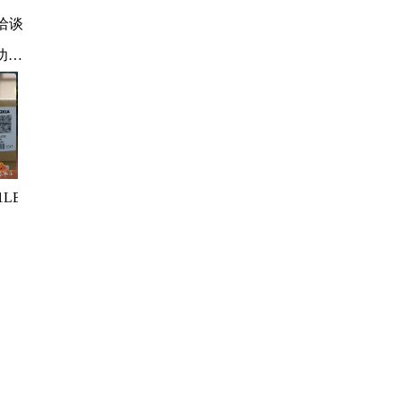
洽谈
功放
、
1LBAC7
车
储