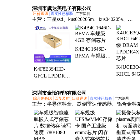
满足车载电子需
定性能优
优势
深圳市虞达美电子有限公司
求
出价迅速
真实性已核验
广东深圳
主营：
三星ssd、kus020205m、kus040205a、
kus020203m、kus030205b、kus030202m、h5tc8g
h5tq8g83amr、h5tc8g43amr、h5tq4g63afr、h5an8g
h5tc8g63amr、h5tc2g63ffr、h5anag6namr、spectek
K4B4G1646D-
h5an8g6nafr、h5tq8g83bmr、h5an8g4nafr、h5tc8g
BFMA 车规级
h5tc4g63afr、h5an8g8nafr、h5tc4g83dfr、h5tc8g4
4GB 存储芯片
h5an8g8ncjr、h5an8g4ncjr
K4UCE3Q
K4F8E3S4HD-
KHCL 64
GFCL LPDDR4X
规级 DRA
内存存储ic 车规
LPDDR4
级芯片
深圳市金怡智能有限公司
芯片
综合体验L0
回复及时
出价迅速
真实性已核验
广东深圳
主营：
半导体料盒、跌倒雷达传感器、铝合金料
入式存储器、中风监测预防设备、零件盒、不锈
料盒、cnc机加工、led铝料盒、电池pack线、电
机、分选机、电池分选机、电压内阻测试机、非
制、电池生产线、方形电池生产线、储能电池pac