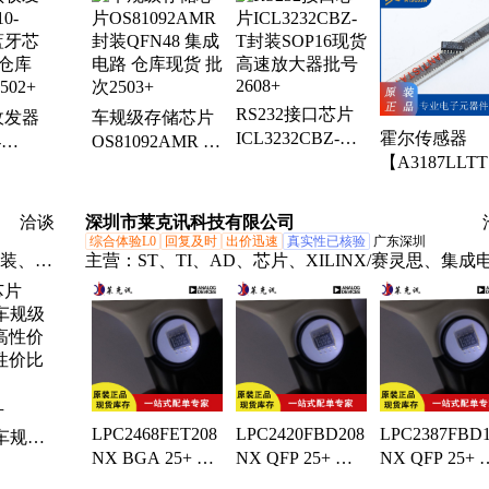
转换
场效应管、模数转换器、8位微控制器、红外遥控接
头、固态继电器、定向耦合器、运算放大器、加速度
感器、板对板连接器
RS232接口芯片
收发器
车规级存储芯片
ICL3232CBZ-T
霍尔传感器
-
OS81092AMR 封
封装SOP16现货
【A3187LLTT
 蓝牙芯
装QFN48 集成电
高速放大器批号
T】SOT89 仓
 仓库
路 仓库现货 批次
2608+
现货 电子元
502+
2503+
洽谈
深圳市莱克讯科技有限公司
压力传感器
综合体验L0
回复及时
出价迅速
真实性已核验
广东深圳
封装、放
主营：
ST、TI、AD、芯片、XILINX/赛灵思、集成
电、控
器、转
器、收
片
LPC2468FET208
LPC2420FBD208
LPC2387FBD1
 车规级
NX BGA 25+ 车
NX QFP 25+ 车
NX QFP 25+ 
高性价
规级存储芯片 原
规级存储芯片 原
规级存储芯片
性价比