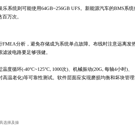
娱乐系统则可能使用64GB~256GB UFS。新能源汽车的BMS系
达百万次。
行FMEA分析，避免存储成为系统单点故障。布线时注意远离发
源滤波电路要足够强健。

循环(-40°C~125°C, 1000次)、机械振动(20G, 每轴4小时)、
00小时高温老化)等可靠性测试。软件层面应实现磨损均衡和坏块管理
工具选择及操
。