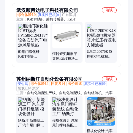
武汉顺博达电子科技有限公司
洽谈
综合体验L0
真实性已核验
广东深圳
主营：
IGBT模块、莱姆传感器、IGBT
船用门碳化硅
UJ3C120070K4S
恒转矩变频器半
IGBT模块
控驱动电机制器
导体IGBT模块
FP150R12N3T7*
芯片低压有源电
2MBI150VA-060-
设备安防汽车电
力滤波器
50风机永磁电机
源风扇散热
控制器
苏州纳斯汀自动化设备有限公司
洽谈
安心购
综合体验L1
回复及时
出价迅速
真实性已核验
黑龙江哈尔滨
主营：
自动化装配生产线、自动化装配线、自动组装机、汽车零
部件装配线、光模块自动化组装线、汽车电机自动化装配线、汽
车压缩机组装设备、汽车检测设备、汽车SOV阀装配线、汽车零
部件组装、汽车传感器装配测试线、通信光模块自动装配线、汽
车滤清器装配线、汽车碳罐阀线圈装配线、汽车仪表盘装配线、
汽车座椅排气阀装配线、汽车控制器组装线、电磁阀组装生产
纳斯汀 新能源工
模块化设计 汽车
线、新能源自动化流水线、自动化生产线、电子膨胀阀组装线、
厂 汽车尾门撑杆
尾门撑杆装配线
组装 模块化设计
自动化工厂 纳斯
非标自动化设备、非标自动化生产线、热管理阀自动装配线、非
模块化设计 汽车