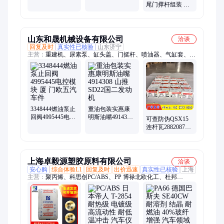
汀
标自动化设备定制
尾门撑杆组装 机
械设备 纳斯汀
山东和晟机械设备有限公司
洽谈
回复及时
真实性已核验
山东济宁
主营：
重建机、尿素泵、缸头盖、门挺杆、喷油器、气缸套、电
脑板、矿用车、摇臂瓦、履带板、冷却器、起重机、润滑油、
m11油嘴、海水泵、挖机k19、k19缸垫、节温器、风扇轴、ntc油
泵、k50缸盖、柔性管、发动机、装载机、k50水泵
3348444燃油泵止
重油包装实惠康
回阀4995445电控
明斯油嘴4914308
可查防伪QSX15
模块 厦 门欧五汽
山推SD22国二发
连杆瓦2882087美
车件
动机
国进口原装2片/盒
上海卓毅源塑胶原料有限公司
洽谈
安心购
综合体验L1
回复及时
出价迅速
真实性已核验
上海
主营：
聚丙烯、科思创PC/ABS、PP 博禄北欧化工、杜邦
POM、PP 道达尔能源、聚碳酸酯塑料胶粒、PBT 沙特基础、德
国科思创 TPU、PC韩国乐天化学、聚碳酸酯塑料、塑料合金、
PA66德国巴斯夫、日本宝理 PBT、PPS塞拉尼斯、PP利安德巴
塞尔