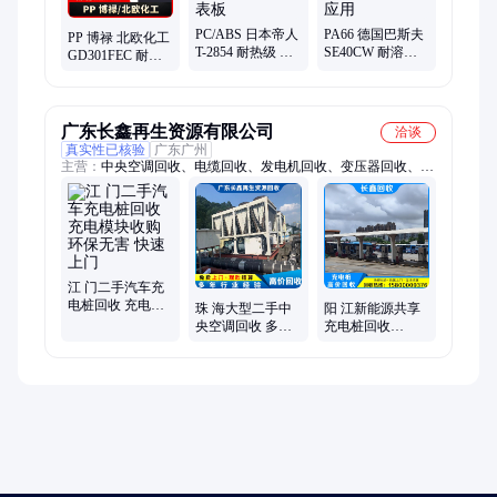
PC/ABS 日本帝人
PA66 德国巴斯夫
PP 博禄 北欧化工
T-2854 耐热级 电
SE40CW 耐溶剂
GD301FEC 耐高
镀级 高流动性 耐
结晶 耐燃油 40%
温汽车门模块架
低温冲击 汽车仪
玻纤 增强 汽车领
30%玻纤增强
表板
域应用
Borealis
广东长鑫再生资源有限公司
洽谈
真实性已核验
广东广州
主营：
中央空调回收、电缆回收、发电机回收、变压器回收、二
手设备回收、配电柜回收、机械设备回收、整厂设备拆除回收、
电镀厂设备回收、电脑回收、电池回收
江 门二手汽车充
电桩回收 充电模
珠 海大型二手中
阳 江新能源共享
块收购 环保无害
央空调回收 多年
充电桩回收
快速上门
经验 二 手电池收
120kw充 电站收
购 专业靠谱
购 放心环保 快速
上门