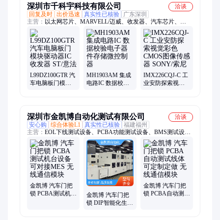
深圳市千科宇科技有限公司
洽谈
回复及时
出价迅速
真实性已核验
广东深圳
主营：
以太网芯片、MARVELL/迈威、收发器、汽车芯片、
MOS管、充电IC、电源IC、集成电路IC、驱动芯片、霍尔效应
传感器、稳压芯片、交换机芯片、MCU单片机、微控制器、监
控IC、蓝牙芯片、音频IC、通讯芯片、感应器、场效应管、工控
IC、博通芯片、网通WiFi芯片、路由器芯片、REALTEK/瑞昱
L99DZ100GTR 汽
MH1903AM 集成
IMX226CQJ-C 工
车电脑板门模块
电路IC 数据校验
业安防探索视觉
驱动器IC 收发器
电子器件存储微
彩色CMOS图像传
ST/意法
控制器
感器 SONY/索尼
深圳市金凯博自动化测试有限公司
洽谈
安心购
综合体验L1
真实性已核验
福建福州
主营：
EOL下线测试设备、PCBA功能测试设备、BMS测试设
备、汽车电子dip生产线、老化柜、气密性检测设备、座舱域控
测试设备、烧录+FCT线体、半导体裁切设备、陶瓷器件外壳检
测设备、逆变器测试设备、AOI视觉检测、PDU测试设备、BDU
检测设备、教育实训设备、智能制造实训室、工业互联网实训
室、智能实训室
金凯博 汽车门把
金凯博 汽车门把
锁 PCBA测试机台
锁 PCBA自动测试
金凯博 汽车门把
设备 可对接MES
线体 可定制定做
锁 DIP智能化生产
无线通信模块
无线通信模块
线 错判率低 无线
通信模块