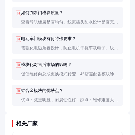
解模块。整体更换成本确实较高，但故障率降低反而
可能减少全生命周期维修费用。
如何判断门模块质量？
问
查看导轨镀层是否均匀、线束插头防水设计是否完
善、密封条接缝处理工艺。优质模块的骨架焊缝平整
无气孔，活动部件运动顺滑无卡滞。
电动车门模块有何特殊要求？
问
需强化电磁兼容设计，防止电机干扰车载电子。线束
需增加屏蔽层，部分品牌要求满足ISO 7637-2标准。
模块化对售后市场的影响？
问
促使维修向总成更换模式转变，4S店需配备模块诊断
仪。但也催生了翻新模块市场，合规翻新件价格约为
新件的60%。
铝合金模块的优缺点？
问
优点：减重明显，耐腐蚀性好；缺点：维修难度大
（需专用焊接设备），成本高，碰撞后吸能效果略逊
于钢制模块。
相关厂家