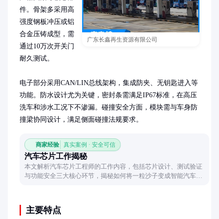
件。骨架多采用高
强度钢板冲压或铝
合金压铸成型，需
广东长鑫再生资源有限公司
通过10万次开关门
耐久测试。

电子部分采用CAN/LIN总线架构，集成防夹、无钥匙进入等
功能。防水设计尤为关键，密封条需满足IP67标准，在高压
洗车和涉水工况下不渗漏。碰撞安全方面，模块需与车身防
撞梁协同设计，满足侧面碰撞法规要求。
商家经验
真实案例 · 安全可信
汽车芯片工作揭秘
本文解析汽车芯片工程师的工作内容，包括芯片设计、测试验证
与功能安全三大核心环节，揭秘如何将一粒沙子变成智能汽车
的‘大脑’，以及行业对复合型人才的能力要求。
主要特点