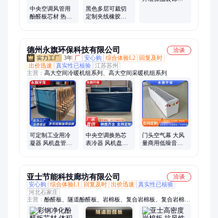
不易变形 按需定
中央空调风管用
黑色多层可裁切
制
酚醛板芯材 热导
定制夹线橡胶垫
率彽 种类繁多
板 防滑耐磨夹布
橡胶板
德州永旗环保科技有限公司
洽谈
3年
厂
安心购
综合体验L2
回复及时
出价迅速
真实性已核验
江苏苏州
主营：
高大空间冷暖机组系列、高大空间采暖机组系列
可定制工业用冷
中央空调换热芯
门头空气幕 大风
凝器 风机盘管表
表冷器 风机盘管
量商用低噪音风
冷器末端空调设
冷凝器 纯紫铜管
幕机 防虫隔热 厂
备空调换热芯
亲水铝片 非标定
家直营
制
亚士节能科技廊坊有限公司
洽谈
安心购
综合体验L1
回复及时
出价迅速
真实性已核验
河北石家庄
主营：
酚醛板、隧道酚醛板、岩棉板、复合岩棉板、复合岩棉保
温板、岩棉复合板外墙保温、外墙岩棉保温板、PF改性酚醛保温
板、双面铝箔酚醛板、高温玻璃棉毡、防火酚醛泡沫保温板、玄