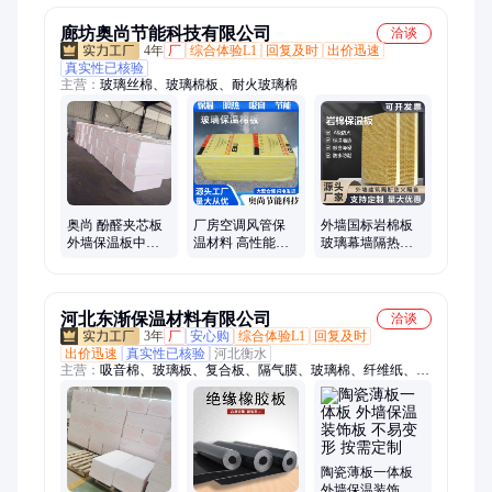
廊坊奥尚节能科技有限公司
洽谈
4年
厂
综合体验L1
回复及时
出价迅速
真实性已核验
主营：
玻璃丝棉、玻璃棉板、耐火玻璃棉
厂房空调风管保
奥尚 酚醛夹芯板
外墙国标岩棉板
温材料 高性能玻
外墙保温板中央
玻璃幕墙隔热防
璃棉纤维芯材 A
空调风管板 源厂
火龙骨内填充岩
级不燃防火
供应
棉
河北东渐保温材料有限公司
洽谈
3年
厂
安心购
综合体验L1
回复及时
出价迅速
真实性已核验
河北衡水
主营：
吸音棉、玻璃板、复合板、隔气膜、玻璃棉、纤维纸、隔
热棉、呼吸纸、珍珠岩、聚苯板、发泡板、透气纸、透气膜、防
火管、嵌缝板、岩棉板、隔热板、针刺毯、橡塑板、塑料板、璃
棉板、保温被、火克板、一体板、营养土
陶瓷薄板一体板
外墙保温装饰板