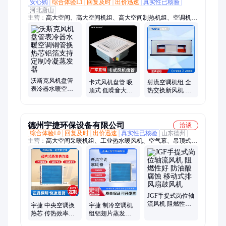
安心购
综合体验L1
回复及时
出价迅速
真实性已核验
河北唐山
主营：
高大空间、高大空间机组、高大空间制热机组、空调机
组、吊顶式空调机组、组合式空调机组、中央空调温控器、高大
空间循环空气制热机组、工业暖风机、蒸汽暖风机、热回收新风
机组、新风换气机、风机盘管温控器、三速开关面板、轴流风
机、边墙风机、管道风机、壁式轴流风机、风机盘管、卡式风机
盘管、风幕机、排烟风机、消防风机屋顶风机、玻璃钢风机、空
气幕
沃斯克风机盘管
卡式风机盘管 吸
射流空调机组 全
表冷器水暖空调
顶式 低噪音大风
热交换新风机 高
铜管换热芯铝箔
量 使用寿命长
能低耗 美观防锈
支持定制冷凝蒸
耐腐 厂家供应
发器
德州宇捷环保设备有限公司
洽谈
综合体验L0
回复及时
出价迅速
真实性已核验
山东德州
主营：
高大空间采暖机组、工业热水暖风机、空气幕、吊顶式射
流空调机组、空调机组、组合式空调机组、热回收空调机组、消
防排烟风机、轴流风机、离心风机、混流风机、管道风机、边墙
风机、方形壁式轴流风机、诱导风机、斜流风机、柜式离心消防
排烟风机箱、防爆风机、3C消防排烟风机、3C防火阀、调节
阀、静压箱、风机盘管、夜景温控器、风口
JGF手提式岗位轴
流风机 阻燃性好
宇捷 中央空调换
宇捷 制冷空调机
防油酸腐蚀 移动
热芯 传热效率高
组铝翅片蒸发表
式排风扇鼓风机
耐腐蚀 翅片式紫
冷器 风机盘管不