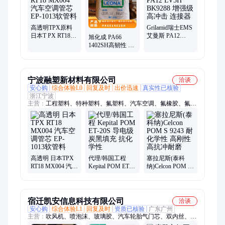
高透明TPX原料
Grilamid瑞士EMS
日本T PX RT18
艾曼斯 PA12
旭化成 PA66
MX004 汽车空调
LV5H BK9288 增
1402SH高韧性 阻
管芯 EP-1013软管
强级 高冲击 连接
燃级 扎带汽车部
料
器
件应用
宁波融塑新材料有限公司
洽谈
安心购
综合体验L0
回复及时
出价迅速
真实性已核验
浙江宁波
主营：
工程塑料、特种塑料、氟塑料、汽车空调、氟橡胶、氟硅
胶、热塑性弹性体
高透明 日本TPX
代理/韩国工程
塞拉尼斯(泰科
RT18 MX004 汽车
Kepital POM ET-
纳)Celcon POM S
空调管芯 EP-1013
20S 导电级 炭黑
9243 耐化学性 高
软管料
填充 抗化学性
刚性 高抗冲耐磨
宿迁凯安信息科技有限公司
洽谈
安心购
综合体验L1
回复及时
资质已核验
广东广州
主营：
吹风机、喷泡沫、玻璃胶、汽车轮胎气门芯、双内丝、直