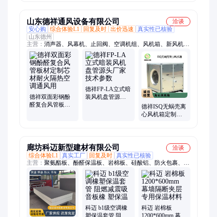
铜管换热器 按需
锈钢换热器 节能
定制
高效
山东德祥通风设备有限公司
洽谈
安心购
综合体验L1
回复及时
出价迅速
真实性已核验
山东德州
主营：
消声器、风幕机、止回阀、空调机组、风机箱、新风机、
调节阀、防火阀、插板阀、酚醛风管、旋流风口、混流风机、铝
合金风口、镀锌板风管、玻璃钢风管、彩钢排烟风管、过滤吸收
器、双连杆密闭阀、超压排气阀门、油网滤尘器、排烟风机、屋
顶风机、轴流风机、玻镁风管、玻纤风管
德祥FP-LA立式暗
德祥双面彩钢酚
装风机盘管源头
醛复合风管板材
厂家技术参数
德祥ISQ无蜗壳离
定制芯材耐火隔
心风机箱定制纯
热空调通风用
铜电机内外置均
可强劲送风
廊坊科迈新型建材有限公司
洽谈
综合体验L1
真实工厂
回复及时
真实性已核验
主营：
聚氨酯板、酚醛保温板、岩棉板、硅酸铝、防火包裹、真
空绝热板、保温装饰一体板、橡塑制品、泡沫玻璃板、防火隔离
带、硅酸盐制品、岩棉毡、发泡水泥板、气凝胶毡、玻璃棉制
品、岩棉管、玻璃棉管、硅酸铝管、钢骨架
科迈 b1级空调橡
科迈 岩棉板
塑保温套管 阻燃
1200*600mm 幕墙