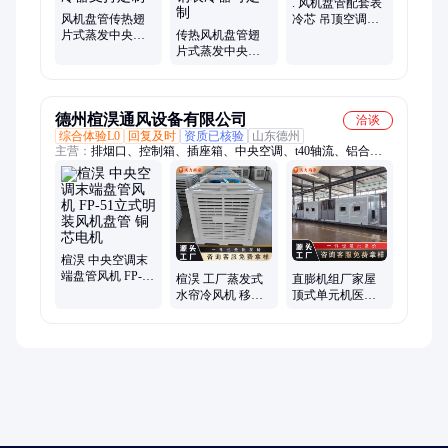
. 风机盘管配套表
风机盘管传热翅
冷芯 吊顶空调末
片式蒸发中央空
传热风机盘管翅
端水冷换热组件
调换热芯亲水铝
片式蒸发中央空
箔表冷器支持定
调换热芯表冷器
制
不锈钢表冷器可
定制
德州楦淏通风设备有限公司
洽谈
综合体验L0
回复及时
资质已核验
山东德州
主营：
排烟口、控制箱、插座箱、中央空调、t40轴流、铝合
金、消防排、测压计、圆形喷口、电动防火、家用新风、柜式离
心、滤毒设备、墙壁风机、双层百叶、滤毒通风、高温排烟、球
喷风口、铸铁地漏、排烟风机、轴流风机、防爆地漏、新风换气
机、排烟防火阀、地下室通风、流新风换气
楦淏 中央空调末
端盘管风机 FP-51
楦淏 工厂蒸发式
直膨机组厂家屋
立式明装风机盘
水帘冷风机 移动
顶式单元机医院
管 铜芯电机
蒸发冷气机 离心
医药库专用净化
式降温机组
空调风冷新风机
组