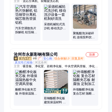
主营：
泥石分离机、双螺旋洗石机
采德机械轮式洗
汽车空调散热片
沙机 移动洗沙设
拆解机 铝箔铜管
备一套 机制砂清
聚氨酯泡沫破碎
分离机 铜芯散热
洗
机 连续投料饮料
管拔铝机
瓶粉碎机 黑色废
旧水果筐破碎
沧州市永新彩钢有限公司
洽谈
4年
厂
安心购
综合体验L0
回复及时
真实性已核验
河北沧州
主营：
吸音板、净化室、岩棉净化板、中央空调风管板、净化
板、洁净板
酚醛净化板夹芯
外墙酚醛净化板
板 外墙保温隔热
复合芯材 隔断夹
板中央空调风管
芯板 耐腐蚀 定制
彩钢酚醛净化板
板
加工
建筑保温材料 吸
音夹芯板 量大库
存足 定制加工