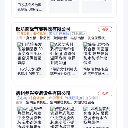
减震吸音板橡 塑
隔断夹层专用保
门芯填充发泡聚
保温
温材料
氨酯板 50密度双
面压花铝空调风
管聚氨酯
廊坊简极节能科技有限公司
洽谈
回复及时
出价迅速
真实性已核验
河北廊坊
主营：
真空板、橡塑板、聚氨酯板、硅酸铝板、复合保温板、橡
塑保温板、防火门芯板、防水背衬板、真空绝热板、海绵保温
管、真空保温板、玻璃保温板、绝热保温板、泡沫玻璃管壳、聚
氨酯保温板、橡塑保温隔热棉、工业填缝发泡剂、陶瓷纤维保温
板、弧形保温板管壳、泡沫玻璃保温管
门芯填充发泡聚
A级防火针刺棉玻
简极 岩棉条复合
氨酯板 50密度双
璃纤维针刺毡 管
板 高密度憎水 隔
面压花铝空调风
道保温隔热棉 电
热隔音防水防潮
管聚氨酯
梯井隔音毡
外墙保温
德州鼎兴空调设备有限公司
洽谈
安心购
综合体验L1
出价迅速
资质已核验
山东德州
主营：
空间空调机组、空间采暖机组、大棚取暖设备