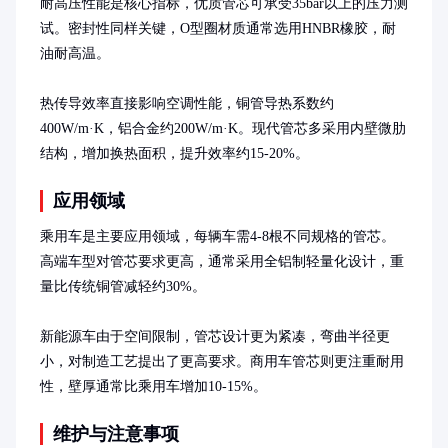
耐高压性能是核心指标，优质管芯可承受35bar以上的压力测
试。密封性同样关键，O型圈材质通常选用HNBR橡胶，耐
油耐高温。

热传导效率直接影响空调性能，铜管导热系数约
400W/m·K，铝合金约200W/m·K。现代管芯多采用内壁微肋
结构，增加换热面积，提升效率约15-20%。
应用领域
乘用车是主要应用领域，每辆车需4-8根不同规格的管芯。
高端车型对管芯要求更高，通常采用全铝制轻量化设计，重
量比传统铜管减轻约30%。

新能源车由于空间限制，管芯设计更为紧凑，弯曲半径更
小，对制造工艺提出了更高要求。商用车管芯则更注重耐用
性，壁厚通常比乘用车增加10-15%。
维护与注意事项