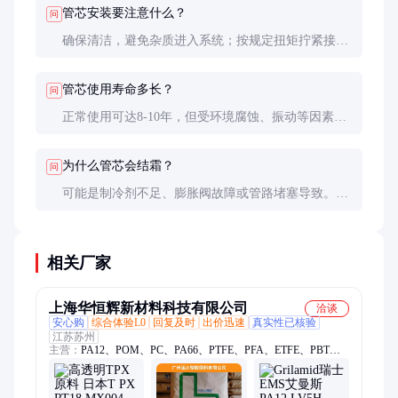
管芯安装要注意什么？
问
确保清洁，避免杂质进入系统；按规定扭矩拧紧接
头；安装后必须抽真空检漏；加注适量冷冻油。
管芯使用寿命多长？
问
正常使用可达8-10年，但受环境腐蚀、振动等因素影
响。经常行驶在盐雾地区的车辆可能5-6年就需要更
换。
为什么管芯会结霜？
问
可能是制冷剂不足、膨胀阀故障或管路堵塞导致。需
要系统检查，不能简单更换管芯解决。
相关厂家
上海华恒辉新材料科技有限公司
洽谈
安心购
综合体验L0
回复及时
出价迅速
真实性已核验
江苏苏州
主营：
PA12、POM、PC、PA66、PTFE、PFA、ETFE、PBT、
TPEE、PA11、TPV、EVA、PPSU