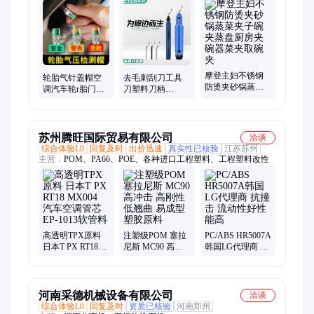
通管、活接头、免钉胶、洗车液、置物架、清洗机、高压水枪、
内丝变径、全铜接头、洗车水枪、三通接头、高压洗车、泡沫喷
壶、黄铜加长双、水管接头铜、铜加长弯头、全铜内外丝、高压
泡喷壶、钢管铁管卡扣、头热水器水管、变径直通三通
摩登主妇不锈钢
轮胎气针盖帽空
去毛刺刮刀工具
防烫夹砂锅蒸菜
调汽车轮r胎门钥
刀塑料刀柄
夹子碗夹蒸盘厨
匙气芯行车帽胎
BS1010不锈钢倒
房夹碗器菜夹取
压管气门芯纯铜
角修边器手柄
碗夹
山
1018刮刀片
苏州腾旺国际贸易有限公司
洽谈
综合体验L0
回复及时
出价迅速
真实性已核验
江苏苏州
主营：
POM、PA66、POE、各种进口工程塑料、工程塑料改性
高透明TPX原料
注塑级POM 塞拉
PC/ABS HR5007A
日本T PX RT18
尼斯 MC90 高冲
韩国LG代理商 抗
MX004 汽车空调
击 高刚性 低翘曲
撞击 流动性好性
管芯 EP-1013软管
易成型塑胶原料
能高
料
河南采德机械设备有限公司
洽谈
综合体验L0
回复及时
资质已核验
河南郑州