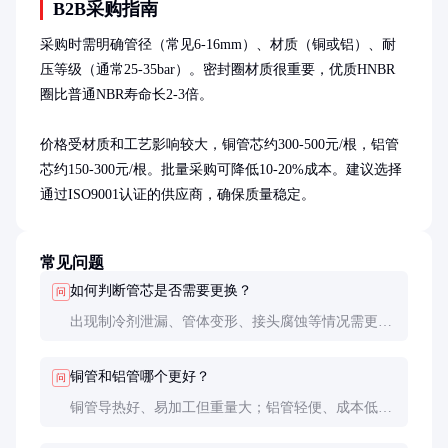
B2B采购指南
采购时需明确管径（常见6-16mm）、材质（铜或铝）、耐
压等级（通常25-35bar）。密封圈材质很重要，优质HNBR
圈比普通NBR寿命长2-3倍。

价格受材质和工艺影响较大，铜管芯约300-500元/根，铝管
芯约150-300元/根。批量采购可降低10-20%成本。建议选择
通过ISO9001认证的供应商，确保质量稳定。
常见问题
如何判断管芯是否需要更换？
问
出现制冷剂泄漏、管体变形、接头腐蚀等情况需更
换。定期用检漏仪检查，发现泄漏点应及时处理。
铜管和铝管哪个更好？
问
铜管导热好、易加工但重量大；铝管轻便、成本低但
焊接难度高。根据车型和预算选择，高端车多用铝
管。