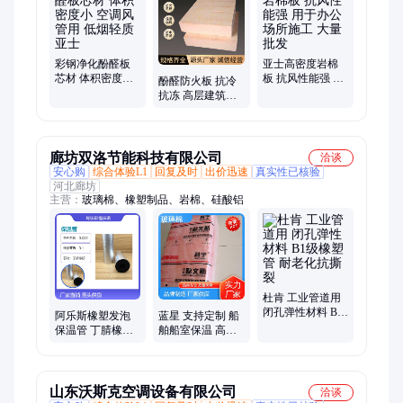
武岩棉板、气凝胶涂料、气凝胶保温涂料、气凝胶隔热涂料、防
水背衬板、XPS复合背衬板、防潮衬板、瓷砖背衬板
彩钢净化酚醛板
亚士高密度岩棉
芯材 体积密度小
板 抗风性能强 用
酚醛防火板 抗冷
空调风管用 低烟
于办公场所施工
抗冻 高层建筑可
轻质 亚士
大量批发
用 厚度70mm 亚
士
廊坊双洛节能科技有限公司
洽谈
安心购
综合体验L1
回复及时
出价迅速
真实性已核验
河北廊坊
主营：
玻璃棉、橡塑制品、岩棉、硅酸铝
杜肯 工业管道用
闭孔弹性材料 B1
阿乐斯橡塑发泡
蓝星 支持定制 船
级橡塑管 耐老化
保温管 丁腈橡胶
舶船室保温 高温
抗撕裂
芯材 耐高温75度
玻璃棉板 高效隔
适用空调系统保
热
温
山东沃斯克空调设备有限公司
洽谈