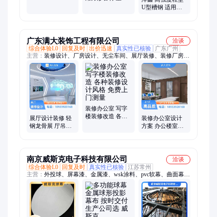
控
外装饰材料 焊接
U型槽钢 适用于
加工方便
汽车/轨道交通底
盘框架 轻量化设
计
广东满大装饰工程有限公司
洽谈
综合体验L0
回复及时
出价迅速
真实性已核验
广东广州
主营：
装修设计、厂房设计、无尘车间、展厅装修、装修厂房、
净化车间、装修空间、净化手术室、办公室装修、个性化装饰、
写字楼装修、洁净室施工、厂房装修工程、商业空间装修、办公
楼装潢设计、写字楼室内设计、装修公司、装饰公司、医院装修
设计、装饰设计、工厂装修、门店装修、实验室装修、门诊诊所
装修、酒店装修
装修办公室 写字
楼装修改造 各种
展厅设计装修 轻
装修办公室设计
装修设计风格 免
钢龙骨展 厅吊顶
方案 办公楼室内
费上门测量
骨架 快装模块化
装修 全程工程监
结构材料 防火防
理
锈
南京威斯克电子科技有限公司
洽谈
综合体验L0
回复及时
真实性已核验
江苏常州
主营：
外投球、屏幕漆、金属漆、wsk涂料、pvc软幕、曲面幕、
幕布漆、穹幕包、金属幕、背投幕、wsk投影、投影漆、cave喷
漆、3d银幕漆、不卷边3d、舞台幕布、白色高清、环幕影院、折
幕喷漆、投影幕漆、内投球幕、wsk电动幕、高清背投、接痕规
划、家用投影