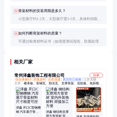
重能力相对较弱，适合对美观要求高的中小型展厅。
骨架材料的安装周期是多久？
问
小型展厅约1-2天，大型展厅需3-5天，具体时间取决
于材料类型和施工条件。
如何判断骨架材料的质量？
问
可通过检查材料证书（如强度测试报告、防腐处理证
明）、观察表面处理工艺以及进行小规模试装来评估
质量。
相关厂家
常州泽鑫装饰工程有限公司
洽谈
综合体验L0
回复及时
出价迅速
真实性已核验
江苏无锡
主营：
楼承板、彩钢瓦、阳光瓦、支撑骨架、花纹板、免拆模
板、支撑圆管、镀锌方管、花纹钢板、管道配件、精密钢管、抗
压钢板、支架配件、车库大棚、厂房托架、金属管材、方形钢
管、冷弯c型钢、国标z型钢、岩棉夹芯板、耐腐蚀檩条、泡沫夹
芯板、剪折弯加工、彩钢波浪瓦、多规格模具
泽鑫 开口C型钢槽
钢 汽车展厅骨架
泽鑫 钢结构支撑
材料 尺寸精度可
用方形管材 室内
泽鑫 高强度轻型