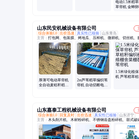
电动1.5米稻
编织机 自动切边大
电动草帘机 加厚大
草帘机 金蝉
棚保温被机
棚保温蒲帘机
自动编织机 
边苇帘机
山东民安机械设备有限公司
综合体验L0
出价迅速
真实性已核验
山东青岛
主营：
打包网、包装膜、烤地瓜、压榨机、微耕机、切丝机、
机、提升机、麻花机、上料机、除草机、榨汁机、皮带机、束
地瓜机、吸粮机、开沟机、割草机、搅拌机、打包机、打捆网
带、缠绕膜、牧草网、保鲜膜
1.5米绿化植
机 芦苇稻草
厚薄可电动草帘机
2m芦苇稻草编织苇
织机 养殖棚
全自动麦秸秆稻草
帘机 自动切断电动
覆盖苇帘机
芦苇苇帘机稻草蒲
草帘机全自动草帘
草编织机
编织机
山东嘉泰工程机械设备有限公司
综合体验L0
回复及时
出价迅速
真实性已核验
山东济宁
主营：
木头削片机、木材粉碎机、不锈钢齿盘粉碎机、鼓式破
饲料颗粒机、木屑颗粒机、混合搅拌机、去皮碾米机、玉米制
粮食破碎机挤扁机、石磨碾米机磨面机、食品膨化机饲料膨化
稻脱粒机花生脱壳机、制砖机免烧砖机、固液干湿分离机、果