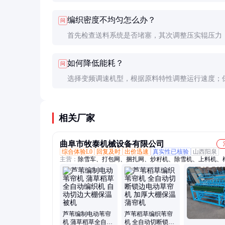
径2-8mm。特殊型号可加工竹片、棕榈叶等硬质材
编织密度不均匀怎么办？
问
需更换专用编织头。
首先检查送料系统是否堵塞，其次调整压实辊压力
0.2-0.5MPa）。长期不均匀可能是编织针磨损或伺
如何降低能耗？
问
参数漂移所致。
选择变频调速机型，根据原料特性调整运行速度；
具锋利减少负载；合理规划生产批次，避免频繁启
相关厂家
曲阜市牧泰机械设备有限公司
综合体验L0
回复及时
出价迅速
真实性已核验
山西阳泉
主营：
除雪车、打包网、捆扎网、炒籽机、除雪机、上料机、
机、翻炒机、开沟机、旋耕机、草帘机、吸料机、输送机、除
微耕机、打浆机、不锈钢粉碎机、打泥机、缠绕网、地瓜炉、
芦苇编制电动苇帘
芦苇稻草编织苇帘
机 蒲草稻草全自动
机 全自动切断锁边