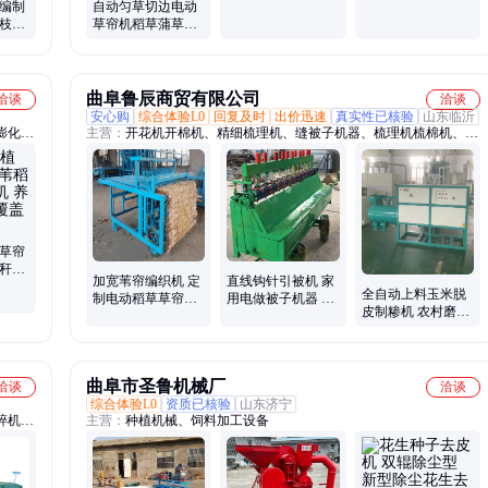
草编制
自动匀草切边电动
动草帘机 全自动芦
自动麦秸秆稻草芦
卵枝全
草帘机稻草蒲草垫
苇苇帘机牧盈
苇苇帘机
自动切
子专用草席编织机
全自动苇帘机
曲阜鲁辰商贸有限公司
洽谈
洽谈
安心购
综合体验L0
回复及时
出价迅速
真实性已核验
山东临沂
膨化
主营：
开花机开棉机、精细梳理机、缝被子机器、梳理机梳棉机、弹
带机、
花机、轧棉花机器、羊毛开松机、公仔棉开松机、揉棉花机、衣服开
、移动
花机、充绒机、蚕丝开茧机、蚕丝被机、玉米制糁机、全自动压花
机、绗缝机、千张机、豆腐机、多功能筛选机、草帘机、油皮机、腐
竹机、豆腐皮机、豆皮机、小型梳棉机
保草帘
秸秆编
加宽苇帘编织机 定
直线钩针引被机 家
舍菜棚
全自动上料玉米脱
制电动稻草草帘机
用电做被子机器 小
皮制糁机 农村磨坊
新型草席机厂家
型手工作坊缝被机
苞谷大碴子机一机
多用打碴糁机
曲阜市圣鲁机械厂
洽谈
洽谈
综合体验L0
资质已核验
山东济宁
碎机、
主营：
种植机械、饲料加工设备
糁机、
机、麦
蔬榨汁