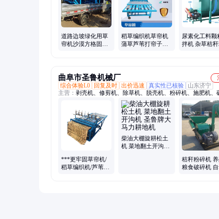
机饲料打浆机、草帘机、鲜草超细粉碎机、铡草揉搓粉碎机、
机、输送机、刨花木屑秸秆压块机
道路边坡绿化用草
稻草编织机草帘机
尿素化工料颗
帘机沙漠方格固沙
蒲草芦苇打帘子芦
拌机 杂草秸
稻草编织机防寒芦
苇苇帘机养蚕树枝
拌料机 混料
苇机苇帘机
编制机
草机
曲阜市圣鲁机械厂
综合体验L0
回复及时
出价迅速
真实性已核验
山东济宁
主营：
剥壳机、修剪机、除草机、脱壳机、粉碎机、施肥机、
机、趟地机、揉浆机、培土机、清理机、铡草机、耕整机、播
微耕机、揉丝机、搅拌机、种植机、追肥机、打坑机、扣膜机
机、挖树机、植树机、豆角切
柴油大棚旋耕松土
机 菜地翻土开沟机
圣鲁牌大马力耕地
***更牢固草帘机/
秸秆粉碎机 
机
稻草编织机/芦苇编
粮食破碎机 
制苇帘机
料粉草打糠机