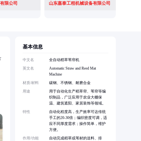
有限公司
山东嘉泰工程机械设备有限公司
曲阜市圣
基本信息
方
中文名
全自动稻草苇帘机
英文名
Automatic Straw and Reed Mat
Machine
材质/材料
碳钢、不锈钢、耐磨合金
用途
用于自动化生产稻草帘、苇帘等编
织制品，广泛应用于农业大棚保
温、建筑遮阳、家居装饰等领域。
特性
自动化程度高，生产效率可达传统
手工的20-30倍；编织密度可调，适
应不同厚度需求；操作简单，维护
方便。
作用/功能
自动完成稻草或苇材的送料、排