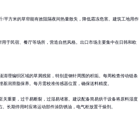
公斤/平方米的草帘能有效阻隔夜间热量散失，降低霜冻危害。建筑工地用作
帘用于民宿、餐厅等场所，营造自然风格。出口市场主要集中在日韩和欧
须清理编织区域的草屑残留，特别是钢针周围的积垢。每周检查传动链条
锂基润滑脂保养。每月需校准传感器位置，确保送料精度。

至关重要，过干易断裂，过湿易堵塞。建议配备简易烘干设备将原料湿度
左右。长期停用时应将运动部件涂防锈油，电气柜放置干燥剂。