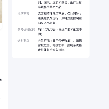
列、编织、压实和裁切，生产出标
准规格的草帘产品。
注意事项
需定期清理残留草屑，保持润滑；
避免超负荷运行；原料湿度控制在
15%-20%为宜。
参考价格区间
约3-15万元/台（根据产能和配置不
同）
选购要点
关注产能（日产帘子数量）、编织
密度范围、电机功率、控制系统稳
定性及售后服务保障。
保
面