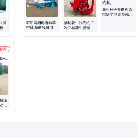
提升
花生种子去皮机 双
辊除尘型 新型除尘
花生去壳机
粒搅
家用两相电电动草
油坊花生脱壳机 二
秆粉碎
帘机 防断线耐用型
次回剥花生脱壳机
均匀搅
稻草编织机 芦苇编
河北剥花生机价格
织苇帘机
洽谈
碾米
种机、
、抛雪
养殖场
自动进