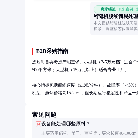
商家经验
真实案例 ·
绗缝机脱线简易处理
本文提供绗缝机脱线问题
松紧、调整梭芯位置等实
态。
B2B采购指南
选购时首要考虑产能需求。小型机（3-5万元档）适合个体户
500平方米；大型机（15万元以上）适合专业工厂。

核心指标包括编织速度（≥1米/分钟）、故障率（＜3%）
机型，虽然价格高15-20%，但长期运行稳定性和产品
常见问题
设备能处理哪些原料？
问
主要适用稻草、苇子、蒲草等，要求长度40-100cm