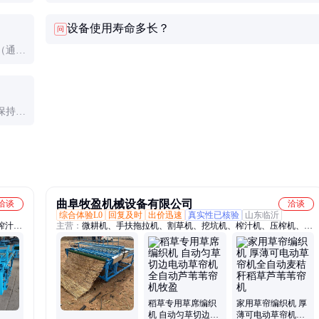
料，但
米。部分高端机型支持不停机宽度调节，但成本较高。
设备使用寿命多长？
问
（通常
服电机
保持刀
停。
曲阜牧盈机械设备有限公司
洽谈
洽谈
综合体验L0
回复及时
出价迅速
真实性已核验
山东临沂
榨汁
主营：
微耕机、手扶拖拉机、割草机、挖坑机、榨汁机、压榨机、打
草机、
浆机、石磨机、切片机、餐厨垃圾处理机、膨化机、炒货机、颗粒
拉伸膜
机、提升机、搅拌机、地瓜炉、青贮牧草膜、捆草网
稻草专用草席编织
家用草帘编织机 厚
机 自动匀草切边电
薄可电动草帘机全