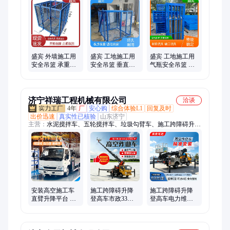
棚、塔吊围栏、气砖吊笼、装配式围挡、拒马、安全梯笼、切割
机防护罩、打灰马凳、焊渣接火斗、氧气存放棚、吊塔防攀爬、
电梯防护门
盛宾 外墙施工用
盛宾 工地施工用
盛宾 工地施工用
安全吊篮 承重力
安全吊篮 垂直运
气瓶安全吊篮 保
强 源头厂家 多年
输气砖 经久耐用
质保量 材质优良
经验
性能稳定
多层防护耐压
济宁祥瑞工程机械有限公司
洽谈
4年
厂
安心购
综合体验L1
回复及时
出价迅速
真实性已核验
山东济宁
主营：
水泥搅拌车、五轮搅拌车、垃圾勾臂车、施工跨障碍升降
登高车、污水处理车、混凝土搅拌车、干湿两用吸尘车
安装高空施工车
施工跨障碍升降
施工跨障碍升降
直臂升降平台 旋
登高车市政33米
登高车电力维护
转吊篮 油电两用
高空作业车旋转
31米高空作业车
吊篮油电两用
旋转吊篮遥控操
作