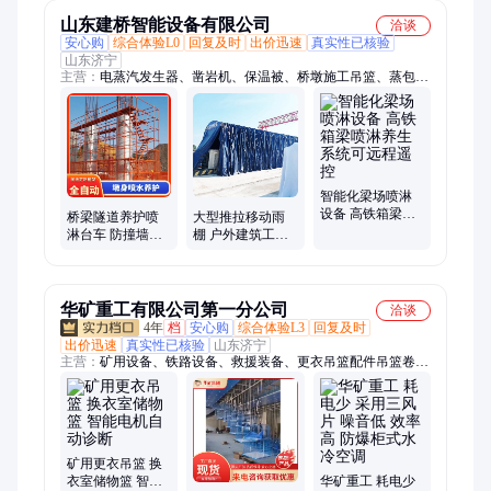
山东建桥智能设备有限公司
洽谈
安心购
综合体验L0
回复及时
出价迅速
真实性已核验
山东济宁
主营：
电蒸汽发生器、凿岩机、保温被、桥墩施工吊篮、蒸包
子、凿毛机、压浆机、保温棚、智能张拉设备、桥梁养护机、蒸
养机、t梁喷淋、48kw水泥、8路预制、36kw水泥制品、12kw蒸
汽、20路智能、养护保温、自动喷淋系统、智能张拉、蒸养设
备、防火蒸养、矿用锚索、桥墩固定喷淋系统、桥墩旋转喷淋系
统、桥墩升降喷淋系统
智能化梁场喷淋
设备 高铁箱梁喷
桥梁隧道养护喷
大型推拉移动雨
淋养生系统可远
淋台车 防撞墙护
棚 户外建筑工地
程遥控
栏自动行走小车
伸缩折叠活动遮
定制桥墩施工吊
阳篷 物流园仓储
篮
帐篷
华矿重工有限公司第一分公司
洽谈
4年
档
安心购
综合体验L3
回复及时
出价迅速
真实性已核验
山东济宁
主营：
矿用设备、铁路设备、救援装备、更衣吊篮配件吊篮卷
轴、防爆电器、路面机械、工程机械
矿用更衣吊篮 换
衣室储物篮 智能
华矿重工 耗电少