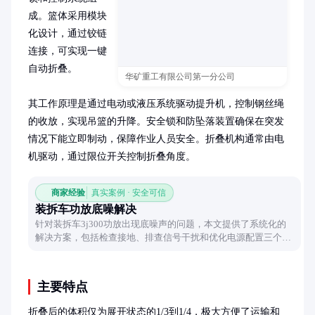
成。篮体采用模块
化设计，通过铰链
连接，可实现一键
自动折叠。

华矿重工有限公司第一分公司
其工作原理是通过电动或液压系统驱动提升机，控制钢丝绳
的收放，实现吊篮的升降。安全锁和防坠落装置确保在突发
情况下能立即制动，保障作业人员安全。折叠机构通常由电
机驱动，通过限位开关控制折叠角度。
商家经验
真实案例 · 安全可信
装拆车功放底噪解决
针对装拆车3j300功放出现底噪声的问题，本文提供了系统化的
解决方案，包括检查接地、排查信号干扰和优化电源配置三个关
键步骤，帮助用户快速定位并解决底噪问题。
主要特点
折叠后的体积仅为展开状态的1/3到1/4，极大方便了运输和