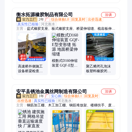
定梁底支座伸缩
吊篮
衡水拓源橡胶制品有限公司
洽谈
2年
厂
综合体验L0
回复及时
出价迅速
真实性已核验
河北衡水
主营：
盆式橡胶支座、板式橡胶支座、桥梁伸缩缝、梳齿板伸缩
缝、桥梁卸落块、声测管
模数式D160伸缩
装置 GQF-E型变
高速桥外侧施工
聚乙烯闭孔泡沫
形缝 拓源 地面桥
设备桥梁检查车
板塑料橡胶闭孔
梁伸缩缝
移动检测检修吊
型高密度低发泡2
篮车
公分伸缩缝填缝
板
安平县锈池金属丝网制造有限公司
洽谈
1年
厂
安心购
综合体验L1
回复及时
出价迅速
真实性已核验
河北衡水
主营：
钢筋加工棚、木工加工棚、钢筋堆放架、楼梯扶手、废料
池、基坑护栏、电梯安全门、配电箱防护棚