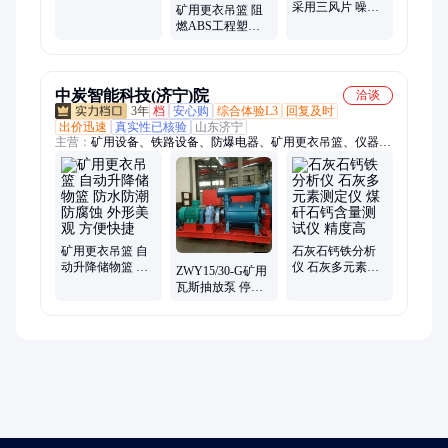
电机自动诊断
采用三风片 噪音
矿用更衣吊篮 阻
低 效率高 防爆柜
燃ABS工程塑料
式水冷空调
浴室储物 自动升
降
中炭智能科技(济宁)院
洽谈
3年
档
安心购
综合体验L3
回复及时
出价迅速
真实性已核验
山东济宁
主营：
矿用设备、铁路设备、防爆电器、矿用更衣吊篮、仪器仪
表、路面机械、工程机械、智能制造
矿用更衣吊篮 自
石灰石钙铁分析
动升降储物篮 防
仪 石灰多元素测
ZWY15/30-G矿用
水防潮防腐蚀 外
定仪 煤矸石钙含
瓦斯抽放泵 停水
形美观 方便快捷
量测试仪 精度高
断电保护装置