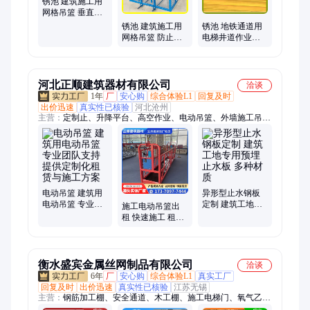
锈池 建筑施工用
网格吊篮 垂直运
输速度快 厂家直
锈池 建筑施工用
锈池 地铁通道用
发
网格吊篮 防止砖
电梯井道作业平
块散落 做工细致
台 搭设速度快 厂
家直发
河北正顺建筑器材有限公司
洽谈
1年
厂
安心购
综合体验L1
回复及时
出价迅速
真实性已核验
河北沧州
主营：
定制止、升降平台、高空作业、电动吊篮、外墙施工吊
篮、建筑止水、止水钢板、止水钢片、拉森钢板桩
电动吊篮 建筑用
异形型止水钢板
电动吊篮 专业团
定制 建筑工地专
施工电动吊篮出
队支持 提供定制
用预埋止水板 多
租 快速施工 租赁
化租赁与施工方
种材质
方案可按工程需
案
求定制 质量稳定
衡水盛宾金属丝网制品有限公司
洽谈
6年
厂
安心购
综合体验L1
真实工厂
回复及时
出价迅速
真实性已核验
江苏无锡
主营：
钢筋加工棚、安全通道、木工棚、施工电梯门、氧气乙炔
存放棚、塔吊防攀爬、电梯井操作平台、基坑护栏、配电箱防护