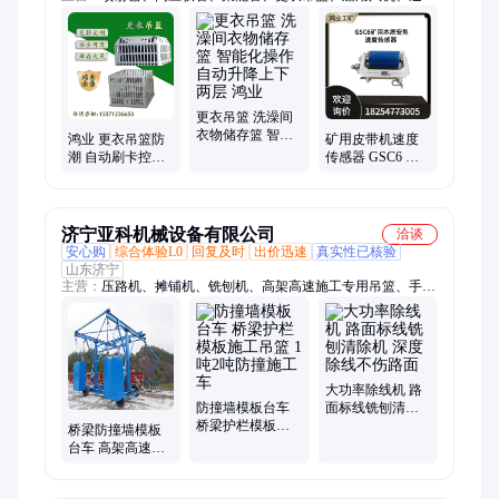
剂、气浮搬运车、螺旋千斤顶、手拉葫芦、牵引绞索、道口栏木
机、矿用风门、树篦子、临时支护、叉车吊、皮带硫化机、链轮
组件、矿用密闭门、电动卷扬机、翻车机、拆缸机、洗靴机、电
动搬运坦克车、矿车轮对、搬运气垫、裤管风机
更衣吊篮 洗澡间
衣物储存篮 智能
鸿业 更衣吊篮防
矿用皮带机速度
化操作 自动升降
潮 自动刷卡控制
传感器 GSC6 打
上下两层 鸿业
性能稳定无人值
滑传感器煤安认
守 安装指导
证
济宁亚科机械设备有限公司
洽谈
安心购
综合体验L0
回复及时
出价迅速
真实性已核验
山东济宁
主营：
压路机、摊铺机、铣刨机、高架高速施工专用吊篮、手推
划线机、路面吹风机、座驾抹光机、道路划线机、路面凿毛机、
地坪磨光机、路面填缝机、铣刨凿毛机、桥面整平机、手推吹雪
机、地面吹风机、热熔划线机、沥青灌缝机、马路吹风机、马路
划线机、裂缝修补机、桥梁凿毛机、履带运输车、桥梁养护器、
框架式振动梁、马路切割机
大功率除线机 路
防撞墙模板台车
面标线铣刨清除
桥梁护栏模板施
机 深度除线不伤
桥梁防撞墙模板
工吊篮 1吨2吨防
路面
台车 高架高速施
撞施工车
工专用吊篮 无线
遥控智能行走