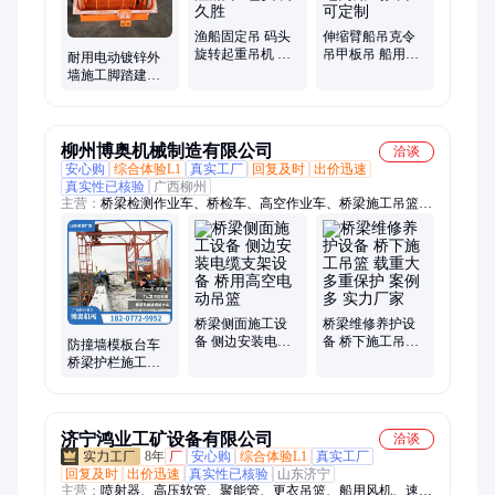
渔船固定吊 码头
伸缩臂船吊克令
旋转起重吊机 装
吊甲板吊 船用起
耐用电动镀锌外
卸货物渔船吊 包
重机 油电两用码
墙施工脚踏建筑
安装 久胜
头吊 可定制
高空作业吊篮 久
胜
柳州博奥机械制造有限公司
洽谈
安心购
综合体验L1
真实工厂
回复及时
出价迅速
真实性已核验
广西柳州
主营：
桥梁检测作业车、桥检车、高空作业车、桥梁施工吊篮、
桥梁吊篮、高空吊篮、桥梁排水管施工台车、防撞护栏施工台
车、桥梁底部吊篮、桥下施工吊篮、桥梁外侧施工吊篮、桥梁涂
装吊篮、排水管安装车、防撞墙模板台车、桥梁检测车、简易桥
梁检测车、桥梁检修平台、小型桥检车、高速桥梁养护作业车、
桥梁检查平台、桥梁检查小车、升降作业平台、桥梁操作平台、
吊架、桥梁兜底平台
桥梁侧面施工设
桥梁维修养护设
备 侧边安装电缆
备 桥下施工吊篮
防撞墙模板台车
支架设备 桥用高
载重大 多重保护
桥梁护栏施工平
空电动吊篮
案例多 实力厂家
台 桥台吊篮 博奥
QJ-3509
济宁鸿业工矿设备有限公司
洽谈
8年
厂
安心购
综合体验L1
真实工厂
回复及时
出价迅速
真实性已核验
山东济宁
主营：
喷射器、高压软管、聚能管、更衣吊篮、船用风机、速凝