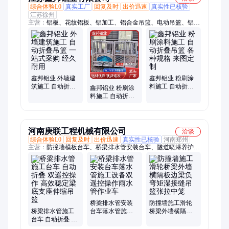
综合体验L0
真实工厂
回复及时
出价迅速
真实性已核验
江苏徐州
主营：
铝板、花纹铝板、铝加工、铝合金吊篮、电动吊篮、铝合
金制品加工、工具箱、挡泥罩、铝盘、防滑铝板、平板工具箱、
异形工具箱、花纹板工具箱、带锁自动工具箱、便面无划痕工具
箱、双轮挡泥罩、铝合金挡泥罩、铝合金挡泥板、带孔铝盘、氧
化铝盘、焊接铝盘、冲孔鳄鱼嘴铝板、凹凸性鳄鱼嘴铝板
鑫邦铝业 外墙建
鑫邦铝业 粉刷涂
筑施工 自动折叠
料施工 自动折叠
鑫邦铝业 粉刷涂
吊篮 一站式采购
吊篮 各种规格 来
料施工 自动折叠
经久耐用
图定制
吊篮 操作方便 做
工优良
河南庚联工程机械有限公司
洽谈
综合体验L0
回复及时
出价迅速
真实性已核验
河南郑州
主营：
防撞墙模板台车、桥梁排水管安装台车、隧道喷淋养护台
车、桥梁外侧施工台车、桥梁底部施工吊篮、湿接缝施工吊篮、
桥梁盖梁二次张拉台车、梁场喷淋养护台车、防撞墙维修挂笼
桥梁排水管安装
防撞墙施工滑轮
桥梁排水管施工
台车落水管施工
桥梁外墙横隔板
台车 自动折叠 双
设备双遥控操作
边梁负弯矩湿接
遥控操作 高效稳
雨水管作业车
缝吊篮张拉中笼