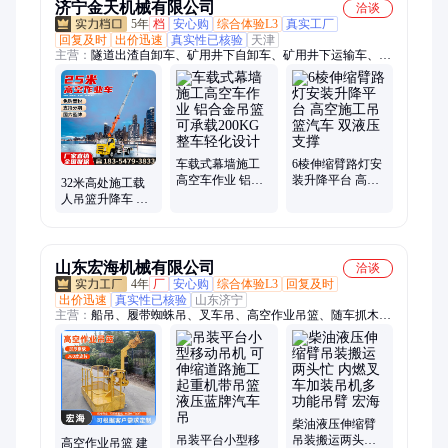
济宁金天机械有限公司
洽谈
5年
档
安心购
综合体验L3
真实工厂
回复及时
出价迅速
真实性已核验
天津
主营：
隧道出渣自卸车、矿用井下自卸车、矿用井下运输车、矿
安车、矿安自卸车、矿用四不像车、矿用翻斗车、湿喷台车、湿
喷机、液压湿喷机、履带运输车、爬山虎履带车、矿山自卸车、
矿山运输车、混凝土湿喷台车、混凝土湿喷机、井下运矿车、巷
道运输车、引水洞运输车、矿安认证运输车、四不像矿用运输
车、地下自卸车、履带自卸车、矿山四不像车、履带车
车载式幕墙施工
6棱伸缩臂路灯安
高空车作业 铝合
装升降平台 高空
32米高处施工载
金吊篮可承载
施工吊篮汽车 双
人吊篮升降车 工
200KG 整车轻化
液压支撑
程抢险救援车 厂
设计
家直供
山东宏海机械有限公司
洽谈
4年
厂
安心购
综合体验L3
回复及时
出价迅速
真实性已核验
山东济宁
主营：
船吊、履带蜘蛛吊、叉车吊、高空作业吊篮、随车抓木
机、车载吊机、三轮随车吊、折臂吊、履带随车吊、随车挖、吊
挖一体机、三轮吊车、固定挖臂、履带随车抓、三轮下葬车、高
空作业车、拖拉机吊钻一体机、克令吊、拖拉机平板吊、吊抓一
体机、履带运输车、四驱龙门吊下葬车、装载机抓木机、履带
吊、蓝牌随车吊、撬毛台车
柴油液压伸缩臂
吊装平台小型移
吊装搬运两头忙
高空作业吊篮 建