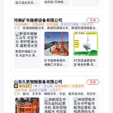
动吊机 可伸缩道
内燃叉车加装吊
筑工地吊车吊框
路施工起重机带
机多功能吊臂 宏
自动调平吊篮框
吊篮 液压蓝牌汽
海
厂家直供 宏海
车吊
河南矿丰路桥设备有限公司
洽谈
综合体验L1
回复及时
出价迅速
真实性已核验
河南开封
主营：
防撞墙模板台车、桥梁防撞墙台车、桥梁防撞墙模板台
车、桥梁排水管施工台车、排水管施工台车、外侧施工台车、桥
梁外侧施工台车、桥外施工台车、桥梁护栏安装台车、防撞墙安
装台车、桥梁防撞墙安装台车、防撞墙护栏台车、排水管台车、
排水管安装台车、桥梁排水管安装台车、二次张拉台车、盖梁二
次张拉台车、梁场张拉台车、隧道沟槽台车、桥梁泄水管安装台
桥梁外侧施工台
车、落水管安装台车、隧道喷淋养护台车、隧道养护台车、梁场
车 吊篮平台 养护
喷淋台车 建桥泄
养护喷淋台车、预应力张拉机
矿丰路桥桥梁外
KF型高速桥梁吊
水管
侧施工吊篮台车
篮 银色折叠 高效
可行走移动爬坡
高空作业工具
山东久胜智能装备有限公司
洽谈
7年
厂
安心购
综合体验L3
回复及时
出价迅速
真实性已核验
山东济宁
主营：
船吊、叉车吊、蜘蛛吊车、吊篮、随车抓木机、高空作业
车、蓝牌随车吊、折臂吊、随车挖、履带蜘蛛吊、吊挖一体机、
三轮随车吊、履带随车吊、三轮吊、履带随车挖、履带吊车、船
用起重机、拖拉机平板吊、履带随车抓、下葬车、四不像吊车、
车载吊机、抓木机、拖拉机吊钻一体机、小吊车、装载机