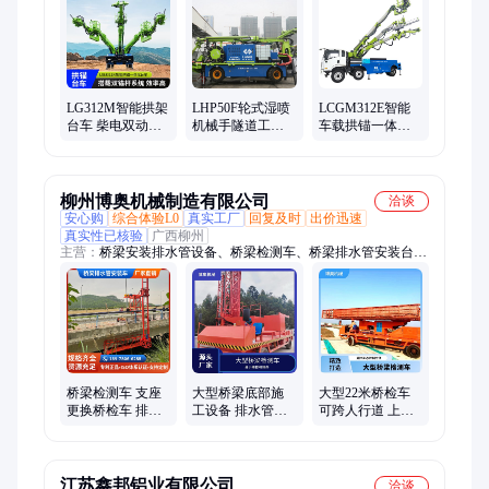
LG312M智能拱架
LHP50F轮式湿喷
LCGM312E智能
台车 柴电双动力
机械手隧道工程
车载拱锚一体化
快速高效 可扩展
专用
台车隧道初支作
式吊篮
业
柳州博奥机械制造有限公司
洽谈
安心购
综合体验L0
真实工厂
回复及时
出价迅速
真实性已核验
广西柳州
主营：
桥梁安装排水管设备、桥梁检测车、桥梁排水管安装台
车、桥梁吊篮、桥梁侧面施工车、桥梁底部施工吊篮、桥梁外侧
施工台车、桥用吊篮、桥梁施工吊篮、桥梁施工设备、桥梁检修
吊篮、吊篮式桥梁检测车、桥梁检修平台、桥梁检查车、梁底检
查车、小型桥梁检测车、桥梁排水管安装车、桥梁PVC排水管安
装、梁内检查车、桥梁检修小车、固定式桥梁检查小车、高铁桥
检查小车、上玄检查车、轨道式桥梁检查小车
桥梁检测车 支座
大型桥梁底部施
大型22米桥检车
更换桥检车 排水
工设备 排水管安
可跨人行道 上下
管施工自动折叠
装维修 360度旋转
升降 一台设备全
吊篮360度旋转
额定负载500kg
部搞定
江苏鑫邦铝业有限公司
洽谈