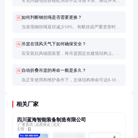
常见问题包括铰链处润滑不足导致卡滞、限位开关失
灵、电机过载等。定期保养和正确操作可预防大部分
故障。
如何判断钢丝绳是否需要更换？
问
当发现钢丝绳直径减少10%、有断丝或严重变形时必
须更换。建议每使用500小时或6个月进行一次专业检
测。
吊篮在强风天气下如何确保安全？
问
应安装抗风锚固装置，将吊篮固定在建筑结构上。作
业时实时监测风速，超过安全限值立即停止作业并降
落。
自动折叠吊篮的寿命一般是多久？
问
在正常使用和维护条件下，主体结构寿命可达8-10
年，电气系统和钢丝绳等易损件需根据使用情况定期
更换。
相关厂家
四川蓝海智能装备制造有限公司
厂家直供
品质保证
北京
主营：
[]