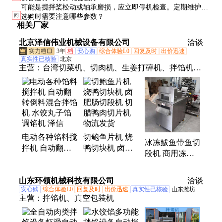
可能是搅拌桨松动或轴承磨损，应立即停机检查。定期维护和
问
选购时需要注意哪些参数？
润滑可减少此类问题。
相关厂家
北京泽信伟业机械设备有限公司
洽谈
3年
档
安心购
综合体验L0
回复及时
出价迅速
真实性已核验
北京
主营：
台湾切菜机、切肉机、生姜打碎机、拌馅机、
土豆清洗去皮机、馅料搅拌机、熟肉切片机、芹菜摘
叶机、胡萝卜削皮机、白菜切根机、大蒜打泥机、全
自动切骨机、蔬菜脱水机、西红柿切瓣机、洋葱切丁
机、大肠切段机、多功能切菜机、果脯切丁机、元宵
馅切块机、药材切片机、切姜丝机、竹笋切丝机、芥
电动各种馅料搅
切鲍鱼片机 烧
菜切丝机、鲜鸡切块机、切肉丁机、豆角切丝机
冰冻鲅鱼带鱼切
拌机 自动翻转
鸭切块机 卤肥
段机 商用冻肉
倒料混合拌馅机
肠切段机 切腊
切块机 冻奶酪
水饺丸子馅调馅
鸭肉切片机 物
破碎机 鳝鱼冻
山东环领机械科技有限公司
机 泽信
流发货
洽谈
盘切碎机
安心购
综合体验L0
回复及时
出价迅速
真实性已核验
山东潍坊
主营：
拌馅机、真空包装机