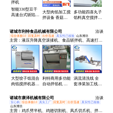
盐水注射机
智能330型豆干
大型肉馅加工搅
多功能四喜丸子
高速台式斩陷机
拌设备 香菇贡
馅料真空搅拌机
大豆蛋白全自动
丸自动出料真空
菜陷丸子全自动
真空拌馅斩拌机
拌馅机 搅拌均
立式拌馅设备
诸城市利特食品机械有限公司
洽谈
匀
综合体验L0
回复及时
出价迅速
真实性已核验
山东潍坊
主营：
液压升降真空滚揉机、食品斩拌机、高速打浆
机、拌馅机、盐水注射机、洗筐机、净菜加工设备、
果蔬漂烫线、低温灭菌设备、食品解冻机、食品真空
搅拌机、肠类加工设备、丸子类加工设备
大型饺子馅混合
利特商用多功能
涡流清洗线 全
肉馅搅拌机器香
自动拌馅机 肉
套净菜加工线
肠馅料拌馅设备
馅搅拌机新款
连续式预制菜生
肉类蔬菜类拌料
香肠包子饺子馅
产线 利特定制
诸城市康泽机械有限公司
洽谈
机
调馅机
安心购
综合体验L0
真实工厂
回复及时
出价迅速
真实性已核验
山东潍坊
主营：
鸡爪劈半机、鸡翅切割机、凤爪切爪机、拌馅