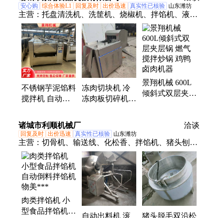
安心购
综合体验L1
回复及时
出价迅速
真实性已核验
山东潍坊
主营：
托盘清洗机、洗筐机、烧椒机、拌馅机、液化
气烧毛机、毛刷清洗机、绞肉机、香肠加工设备、风
干流水线、食品杀菌设备、真空滚揉机、斩拌机、盐
水注射机、水平切片机、鲜肉切条机
景翔机械 600L
不锈钢芋泥馅料
冻肉切块机 冷
倾斜式双层夹层
搅拌机 自动倒
冻肉板切碎机
锅 燃气搅拌炒
料拌馅机 酱料
冷冻肉切片切块
锅 鸡鸭卤肉机
馅料拌馅机器
设备 景翔牌
诸城市利顺机械厂
器
洽谈
景翔牌
回复及时
出价迅速
真实性已核验
山东潍坊
主营：
切骨机、输送线、化松香、拌馅机、猪头刨、
毛设备、剁骨机、猪蹄去、分段锯、分割机、加热
方、吊猪脚、上料机、鱼糜机、猪刨毛、鸡鸭鹅、腌
制机、分割锯、料斗车、洗肠机、甩油机、链子管、
切块机、蒸煮锅、刨毛机、猪头脱
肉类拌馅机 小
型食品拌馅机
自动出料机 滚
猪头脱毛双沿松