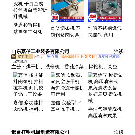
浩通40斩拌机
肉类切条机 不
浩通不锈钢燃气
鲅鱼馅牛肉丸斩
锈钢猪肉切条设
夹层锅 商用卤
泥机 千页豆腐
备 牛腱子肉驴
锅熬汤化糖锅
拉丝蛋白蒜泥斩
肉开条机 五花
手液化气牛肉卤
山东嘉信工业装备有限公司
拌机械
洽谈
肉分切机
制蒸煮锅
8年
厂
安心购
综合体验L0
回复及时
真实性已核验
山东潍坊
主营：
烘干机、洗盒机、香菇净菜、拌馅机、真空脆
片、辣椒清洗、清洗风干、冬枣脆片、气泡果蔬、嘉
信土豆、托盘洗盘、菠菜清洗、草莓脆片、香菇烘
干、水果烘干、香菇清洗、中央厨房、果蔬脆片加工
成套设备、真空闪蒸机、真空油炸机、真空冻干机、
嘉信 多功能拌
嘉信 实验型.㎡
中央厨房净菜设备、涡流清洗机、果蔬清洗机
嘉信气泡清洗机
肉馅机 拌料搅
真空冻干机 海
高压喷淋式果蔬
拌机 商用饺子
鲜冷冻干燥机
清洗设备 龙虾
馅加工设备
可定制
扇贝清洗机械
邢台梓明机械制造有限公司
洽谈