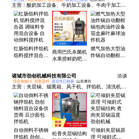
主营：
酸奶加工设备、牛奶加工设备、牛肉干加工设
备、拌馅机、香肠加工设备、丸子加工设备、酱腌菜
加工设备、净菜加工设备、果酱加工设备、预制菜加
工设备、卤肉加工设备、打浆机、鱼肉采肉机、灌肠
机、绞肉机、cip清洗机、烟熏炉、真空包装机、斩拌
机、夹层锅、甩水机、切肉机、盐水注射机、真空滚
红肠馅料拌馅机
燃气加热大型油
揉机、杀菌罐
商用巴氏杀菌机
馅料搅拌混合器
炸锅自动翻框锅
水果捞鲜奶吧纯
调味料专用混合
包肉油炸设备茄
牛羊奶灭菌设备
设备 自动倒料
盒麻叶麻球油炸
源头厂家
诸城市劲创机械科技有限公司
搅拌机
机器
洽谈
综合体验L0
回复及时
真实性已核验
山东潍坊
主营：
夹层锅、烟熏箱、风干机、拌馅机、清洗机、
滚揉机、切丁机、搅拌机、油炸机、杀菌锅、斩拌
机、风干设备、搅拌炒锅、油炸锅、灌肠机
自动倒料不锈钢
可倾斜夹层锅原
松香夹层锅结构
拌馅机 劲创物
理 可倾斜式夹