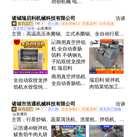
劲创机械 电气
料混合设备供货
层锅结构 煮肉
夹层锅设计 杀
商 豆沙面包拌
夹层锅温度 劲
菌夹层锅供应商
诸城瑞启利机械科技有限公司
馅机
创机械
洽谈
1年
厂
安心购
综合体验L0
回复及时
出价迅速
真实性已核验
山东潍坊
主营：
高温高压杀菌锅、立式杀菌锅、全自动行星炒
锅、拌馅机、夹层锅、蜂窝卤煮锅、高压蒸煮锅、斩
拌机、绞肉机、油炸机、风干机、洗筐机、真空包装
机、巴氏杀菌机、气泡清洗机、毛辊清洗机、灌肠
机、烟熏炉
商用真空拌馅机
瑞启利 斩拌机
全自动双绞龙拌
全自动香肠馅料
肉馅菜馅加工用
馅机水饺馄饨宠
不锈钢丸子陷双
变频调速 ZB-
物粮搅拌设备商
绞龙搅拌机 瑞
125型
用肉制品馅料
启利
诸城市浩通机械科技有限公司
洽谈
瑞启利
3年
厂
安心购
综合体验L1
回复及时
真实性已核验
山东潍坊
主营：
行星炒锅、蔬菜清洗机、洗筐机、拌馅机、杀
菌锅、巴氏杀菌流水线、鲜肉切片机、砍排机、肉丁
机、涡流清洗机、翻筐清洗机