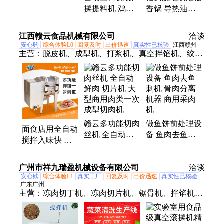
自动倒料拌馅机
揉提料机 鸡柳
香锅 导热油款
物美***
鸡翅全自动上料
松香锅*** 松香
机
锅包教会使用
江西赣云食品机械有限公司
洽谈
安心购
综合体验L0
回复及时
出价迅速
真实性已核验
江西赣州
主营：
脱皮机、成型机、打浆机、真空拌馅机、绞肉
机、切肉机、切菜机、分半机、剪尾机、肉丸机、刨
肉机、火腿肠、灭菌水槽、去鱼刺机、汉堡肉饼、涡
流清洗机、萝卜剥皮机、鱼糜精滤机、盐水注射机、
双加热水槽、肉丸包心机、砍排骨机器、牛肉去筋
膜、鱼肉采肉机、真空包装机、商用冻肉绞肉
赣云多功能切肉
做鱼饼前处理设
面食店用全自动
丝机 全自动鲜
备 鱼肉去鱼刺
搅拌入味快 自
肉 切片机 大型
机 骨肉分离机
动倒料真空拌馅
商用肉类一次成
器 商用采肉机
机
广州市祥九瑞盈机械设备有限公司
型切肉机
洽谈
安心购
综合体验L1
真实工厂
回复及时
出价迅速
真实性已核验
广东广州
主营：
冻肉切丁机、冻肉切片机、锯骨机、拌馅机、
砍排机、商用切菜机、真空包装机、净菜加工生产
线、厨房无刀化设备