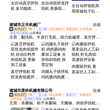
全自动真空拌馅
全自动双绞龙拌
自动洗筐机
全自动拌馅机商
机 多功能肉馅
馅机 香肠馅料
用双轴包子红肠
拌馅设备 蛋饺
搅拌机器 香肠
不锈钢大型拌料
馅拌料机200升
加工成套流水线
设备食品肉馅搅
诸城市正丰机械厂
拌馅机器
设备
洽谈
拌机
5年
厂
安心购
综合体验L0
回复及时
出价迅速
真实性已核验
山东潍坊
主营：
翻洗机、牛皮打毛机、助力机械臂、真空拌馅
机、羊蹄打毛机、毛辊清洗机、猪肠清洗设备、脱毛
流水线设备
肉糜斩拌机 葱
真空拌馅机 双
鸡脯丸子斩拌机
姜蒜仿人工剁馅
绞龙肉馅搅拌机
鸡肉肠鸡肉糜加
机 虾丸肉馅高
自动出料拌肉馅
工设备 水饺馅
速斩拌设备
机器 香肠加工
剁馅机 按需定
诸城市星科机械有限公司
洽谈
设备
制
7年
厂
安心购
综合体验L1
真实工厂
回复及时
出价迅速
真实性已核验
山东潍坊
主营：
杀菌锅、粽子杀菌锅、灭菌锅、肉馅拌馅机、
杀菌釜、粽子加工流水线、鸡爪重量分选线、玉米加