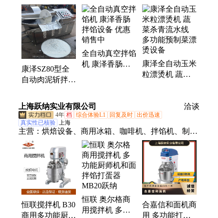
机、冻品解冻机、玉米切段机、玉米棒切段机、果蔬
清洗设备、莲藕去皮设备、面包筐清洗机、鸡柳筐子
清洗机、牛排腌制滚揉机、挂冰机、解冻机、油炸
机、油炸流水线、洗筐机、油炸设备、鸡爪脱皮加工
全自动真空拌馅
设备、鸡爪加工流水线、重量分选机、重量分级、包
康泽全自动玉米
机 康泽香肠拌
冰设备、鸡爪脱黄皮机、果蔬加工设备、鸡爪脱皮机
康泽SZ80型全
粒漂烫机 蔬菜
馅设备 优惠销
自动肉泥斩拌机
杀青流水线 多
售中
包子馅料斩拌机
功能预制菜漂烫
器 香肠馅斩拌
上海跃纳实业有限公司
设备
洽谈
设备
4年
档
综合体验L1
回复及时
出价迅速
真实性已核验
上海
主营：
烘焙设备、商用冰箱、咖啡机、拌馅机、制冰
机、和面机、洗碗机、蒸饭柜、消毒柜
恒联 奥尔格商
恒联搅拌机 B30
合嘉信和面机商
用搅拌机 多功
商用多功能厨师
用 多功能打蛋