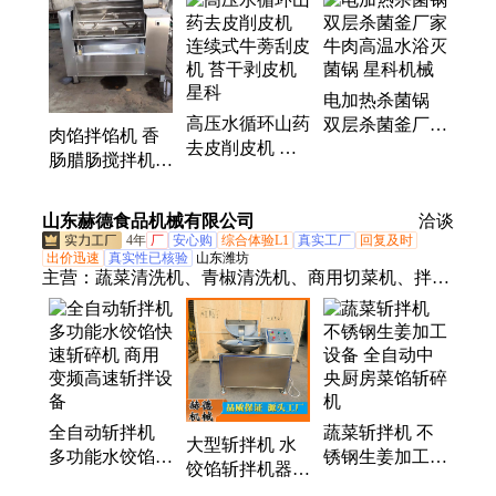
工设备、海参加工设备、解冻流水线、清洗流水线、
解冻机、清洗机、高压蒸煮锅、蒸煮机和漂烫生产流
水线、粽叶清洗机、行星炒锅、夹层锅、预制菜加工
电加热杀菌锅
设备、洗筐机、煎蛋机和蛋饺机、肉类加工设备
高压水循环山药
双层杀菌釜厂家
肉馅拌馅机 香
去皮削皮机 连
牛肉高温水浴灭
肠腊肠搅拌机
续式牛蒡刮皮机
菌锅 星科机械
蛋饺馅拌料机星
苔干剥皮机星科
科
山东赫德食品机械有限公司
洽谈
4年
厂
安心购
综合体验L1
真实工厂
回复及时
出价迅速
真实性已核验
山东潍坊
主营：
蔬菜清洗机、青椒清洗机、商用切菜机、拌馅
机、气泡清洗机、双头切菜机、山楂清洗设备、食堂
切菜机器、果蔬清洗设备、香菜清洗设备、油炸机、
淋浆机、切丝机
全自动斩拌机
蔬菜斩拌机 不
大型斩拌机 水
多功能水饺馅快
锈钢生姜加工设
饺馅斩拌机器
速斩碎机 商用
备 全自动中央
商用高速变频肉