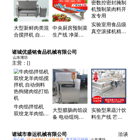
实验室用食品级
大型新鲜肉类混
中央厨房预制菜
真空滚揉机精密
合搅拌机 自动
生产线 净菜清
数控密封腌制机
翻转倒料拌馅机
洗线方案 分拣
预制菜肉料开发
肉菜腌制调味设
切割清洗风干包
诸城优盛铭食品机械有限公司
专用
备厂家
装成套
山东潍坊
主营：
[]
牛肉馅拌馅机
大型腊肠肉馅设
实验型果蔬汁饮
双绞龙羊肉馅搅
备 电动馄饨馅
料生产线 芒果
拌机 自动倒料
拌馅机 自动倒
浆浓缩深加工设
热狗猪肉馅打馅
料韭菜鸡蛋馅搅
备 全自动易拉
诸城市泰运机械有限公司
机
洽谈
拌机
罐灌装机
安心购
综合体验L0
出价迅速
真实性已核验
山东潍坊