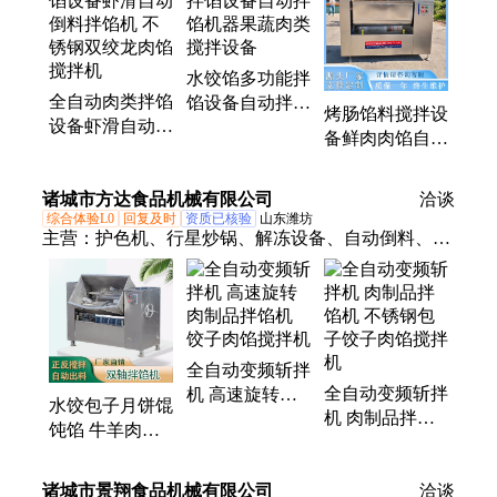
水饺馅多功能拌
全自动肉类拌馅
馅设备自动拌馅
烤肠馅料搅拌设
设备虾滑自动倒
机器果蔬肉类搅
备鲜肉肉馅自动
料拌馅机 不锈
拌设备
搅拌拌馅机包子
钢双绞龙肉馅搅
馅搅拌混合机
诸城市方达食品机械有限公司
拌机
洽谈
综合体验L0
回复及时
资质已核验
山东潍坊
主营：
护色机、行星炒锅、解冻设备、自动倒料、搅
拌炒机、清洗设备、油炸设备、速冻玉米、毛豆清洗
机、大枣清洗机、清洗去皮机、玉米蒸煮机、玉米生
产线、榨菜灭菌机、双重清洗机、竹笋灭菌机、气泡
清洗机、笋干蒸煮机、高压清洗机、竹笋蒸煮机、鸡
全自动变频斩拌
爪蒸煮机、蔬菜漂烫机、玉米清洗机、巴氏杀菌机、
全自动变频斩拌
机 高速旋转肉
低温杀菌机、蘑菇清洗机
水饺包子月饼馄
机 肉制品拌馅
制品拌馅机 饺
饨馅 牛羊肉丸
机 不锈钢包子
子肉馅搅拌机
子 自动倒料拌
饺子肉馅搅拌机
馅机
诸城市景翔食品机械有限公司
洽谈