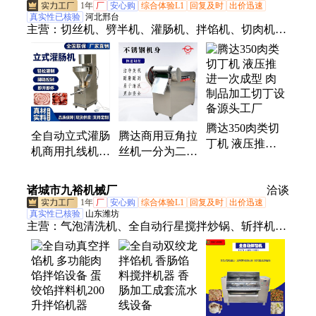
1年
厂
安心购
综合体验L1
回复及时
出价迅速
真实性已核验
河北邢台
主营：
切丝机、劈半机、灌肠机、拌馅机、切肉机、
切花刀、开瓣机、切半机、干豆角、切丁机、分瓣
机、切块机、切瓣机、绞肉机、切花机、麻花搓条
机、辣椒粉碎机、鲜肉开条机、板面搓条机、辣椒切
片机、豆角拉丝机、牛肉切条机、绞切一体机、切丝
切片机、香菇切片机、肉制品开花机
腾达350肉类切
全自动立式灌肠
腾达商用豆角拉
丁机 液压推进
机商用扎线机多
丝机一分为二辣
一次成型 肉制
功能香肠腊肠火
椒开瓣机厂家
品加工切丁设备
腿肠灌肠拌馅机
诸城市九裕机械厂
源头工厂
洽谈
1年
厂
安心购
综合体验L1
回复及时
出价迅速
真实性已核验
山东潍坊
主营：
气泡清洗机、全自动行星搅拌炒锅、斩拌机、
拌馅机、真空滚揉机、鲜肉切条机、鲜肉开片机、巴
氏杀菌机、冻肉绞肉机、涡流清洗机、液压灌肠机、
油炸机、350切丁机、烟熏炉、夹层锅、打碎机、鱼
肉采肉机、砍排机、半自动行星炒锅、芋泥机、风干
机、立式反压杀菌锅、八角拌料机、水平切片机、全