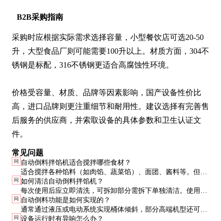
B2B采购指南
采购时应根据实际需求选择容量，小型餐饮店可选20-50
升，大型食品厂则可能需要100升以上。材质方面，304不
锈钢是标配，316不锈钢更适合高腐蚀性环境。

价格受容量、材质、品牌等因素影响，国产设备性价比
高，进口品牌则更注重细节和耐用性。建议选择有完善售
后服务的供应商，并索取设备的具体参数和卫生认证文
件。
常见问题
问
自动倒料拌馅机适合搅拌哪些食材？
适合搅拌各种馅料（如肉馅、蔬菜馅）、面团、酱料等。但对
问
如何清洁自动倒料拌馅机？
于过于坚硬或粘性过大的食材，需谨慎使用，以免损坏设备。
每次使用后应立即清洗，可拆卸部分需拆下单独清洁。使用食
问
自动倒料功能是如何实现的？
品级清洁剂，避免使用钢丝球等硬物刮擦不锈钢表面。
通常通过液压或电动系统实现桶体倾斜，部分高端机型还可预
问
设备运行时有异响怎么办？
设倒料角度和速度，操作更加灵活。