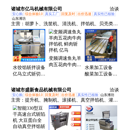
变频高速斩拌设
厨房菜馅斩碎机
泥斩拌设备 支
诸城市亿马机械有限公司
备
洽谈
持定制
安心购
综合体验L0
真实工厂
回复及时
出价迅速
真实性已核验
山东潍坊
主营：
胡萝卜、洗筐机、清洗机、拌馅机、贝壳类、
蔬菜净菜、机械山芋、沙拉净菜、机械薯片、地瓜清
洗、土豆清洗、机械蔬菜、机械鸭苗、机械土豆、机
械蒸煮、薯片净菜、芦笋清洗、机械芋头、机械地
瓜、杀菌设备、巴氏灭菌、机械果蔬、果蔬净菜、机
变频调速鱼丸羊
械净菜、草莓净菜、机械蛋糕
肉五花肉牛肉拌
水饺馅斩拌设备
水果加工设备
馅机 鲜肉斩拌
亿马立式斩切机
酸菜加工设备
机 亿马
速冻丸子加工变
主要用于中央厨
频斩拌机
房和大型净菜加
诸城市盛新食品机械有限公司
洽谈
工厂
安心购
综合体验L0
回复及时
出价迅速
真实性已核验
山东潍坊
主营：
提升机、腌制机、滚揉机、真空拌馅机、灌肠
机、上料设备、提升设备、嫩化设备、滚揉设备、腌
制设备、搅拌设备、液压上料机、变频斩拌机、牛肉
上料机、提升上料机、自动上料机、立式上料机、蔬
菜斩切设备、不锈钢装料机、真空搅拌腌菜机、鸡肉