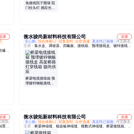
免接线院子围墙 院
门柱头灯 感应光控
大功率节能环保 艾
意帝照明
衡水骏尚新材料科技有限公司
洽谈
洽谈
时
安心购
综合体验L2
回复及时
出价迅速
真实性已核验
河北衡水
主营：
集水盒、调坡器、四氟板、接线箱、预埋接线盒、镀锌接线
防爆分
盒、滚动支座、卸落工具、滚轴支座、卸落装置、护栏支架、落架工
管、防
具、卸落支座、卸落支架、橡胶支座、桥梁泄水管、铸铁收水盒、抗
电箱、
震钢支座、卸落升降块、桥梁卸落块、折弯铁盒子、预埋镀锌盒、预
埋穿线盒、桥梁伸缩缝、球形钢支座
桥梁电缆接线箱 预
埋镀锌钢板接线盒
高架桥路灯穿线箱
骏尚供应
衡水骏拓新材料科技有限公司
洽谈
洽谈
东深圳
安心购
综合体验L2
回复及时
出价迅速
真实性已核验
河北衡水
制景观
主营：
桥梁伸缩缝、梳齿板伸缩缝、模数式伸缩缝、桥梁接线箱、抗
灯、埋
震球形钢支座、盆式橡胶支座、板式橡胶支座、固定球铰支座、滚动