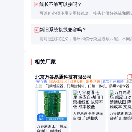
线长不够可以接吗？
问
接线松动或传感器故障。
可以但必须使用专用接线盒，接头处做好绝缘和固
议尽量使用整根线，接头是潜在的故障点。室外环
新旧系统接线兼容吗？
问
还需防水处理。
需对照接口定义，电压和信号类型必须匹配。不同
可能存在协议差异，建议咨询厂家或使用转换模块
可能损坏设备。
相关厂家
北京万谷易通科技有限公司
安心购
综合体验L0
回复及时
出价迅速
真实性已核验
北
主营：
门禁感应器、门禁控制箱、门禁一体机、防爆ic读卡器
万谷易通 仓库 感应
万谷易通 机场
自动门门禁接线图
自动门门禁接
故障率低 成本较低
降低采购成本
万谷易通 工厂 感应
定制
自动门门禁接线图