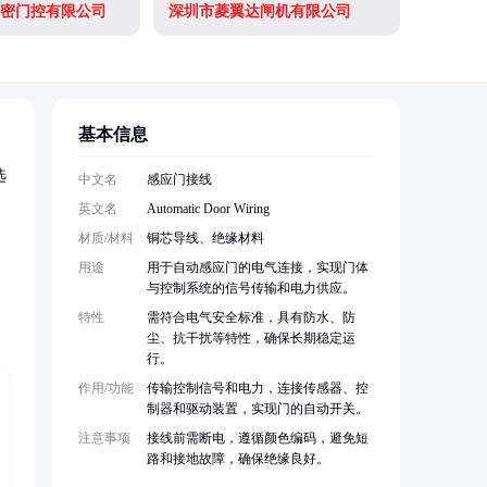
密门控有限公司
深圳市菱翼达闸机有限公司
基本信息
选
中文名
感应门接线
英文名
Automatic Door Wiring
材质/材料
铜芯导线、绝缘材料
，
用途
用于自动感应门的电气连接，实现门体
与控制系统的信号传输和电力供应。
特性
需符合电气安全标准，具有防水、防
尘、抗干扰等特性，确保长期稳定运
行。
作用/功能
传输控制信号和电力，连接传感器、控
制器和驱动装置，实现门的自动开关。
注意事项
接线前需断电，遵循颜色编码，避免短
路和接地故障，确保绝缘良好。