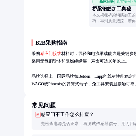
商家经验
真实案例 ·
桥梁钢筋加工奥秘
本文揭秘桥梁钢筋加工的
巧，再到质量把控，带你
架。
B2B采购指南
采购
感应门接线
材料时，线径和电流承载能力是关键参数。通常
采用无氧铜导体和阻燃绝缘层，寿命可达10年以上。

品牌选择上，国际品牌如Belden、Lapp的线材性
WAGO或Phoenix的弹簧式端子，免工具安装且接触可
常见问题
感应门不工作怎么排查？
问
先检查电源是否正常，再测试传感器信号。用万用
控制器输出端有无电压，逐步缩小故障范围。多数