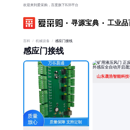
欢迎来到爱采购，百度旗下B2B平台
寻源宝典
工业品
百科
/
机械设备
/
感应门接线
感应门接线
山东晟浩智能科技