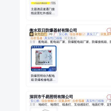
主题酒店速通门接
线设置红外感应闸
机系统 菱翼达
衡水双日防爆器材有限公司
3年
厂
安心购
综合体验L2
真实工厂
回复及
出价迅速
真实性已核验
河北衡水
主营：
配电箱、配电箱厂家、防爆配电箱厂家、防爆接线箱、
线箱、防爆控制箱、防爆挠性管、防爆按钮箱、防爆挠性连接
爆操作柱、防爆接头、防爆正压柜、防爆控制柜、防爆照明配
防爆配电柜、防爆配电箱
防爆照明动力配电
箱 防爆检修电源插
座仪表接线箱
深圳市千易照明有限公司
安心购
综合体验L0
回复及时
出价迅速
真实性已核验
广
主营：
地砖灯、地埋灯、线条灯、互动感应灯、地面灯带、定
灯、户外景观灯、弧形灯、球场灯、水下灯、广场灯带、地插