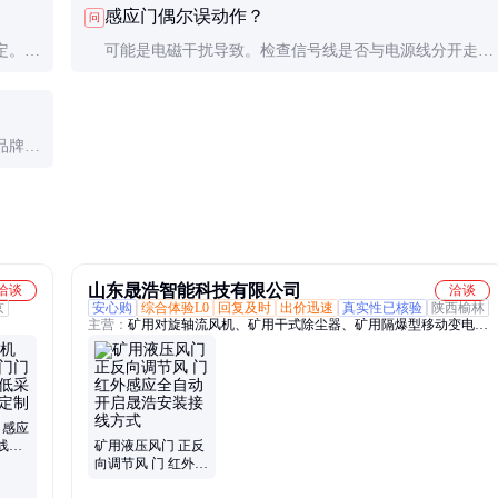
感应门偶尔误动作？
问
确认断电！
定。建
可能是电磁干扰导致。检查信号线是否与电源线分开走
境接头
线，必要时加装磁环或更换屏蔽线。也要排除传感器探测
区域有移动物体干扰。
品牌间
。混接
山东晟浩智能科技有限公司
洽谈
洽谈
京
安心购
综合体验L0
回复及时
出价迅速
真实性已核验
陕西榆林
主营：
矿用对旋轴流风机、矿用干式除尘器、矿用隔爆型移动变电
站、矿用自动无压风门、气动无压风门、防水密闭门、避难硐室密闭
门、煤矿联锁减压风门、斜井防爆门、立井防爆门、移变高压永磁真
空开关、移变低压保护箱
 感应
线图
矿用液压风门 正反
 支持
向调节风 门 红外感
应全自动开启晟浩