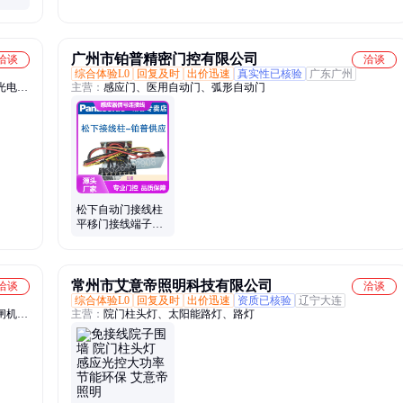
安装接线方式
广州市铂普精密门控有限公司
洽谈
洽谈
综合体验L0
回复及时
出价迅速
真实性已核验
广东广州
光电开
主营：
感应门、医用自动门、弧形自动门
松下自动门接线柱
平移门接线端子
220V电源开关感应
器信号连接线
常州市艾意帝照明科技有限公司
洽谈
洽谈
综合体验L0
回复及时
出价迅速
资质已核验
辽宁大连
闸机、
主营：
院门柱头灯、太阳能路灯、路灯