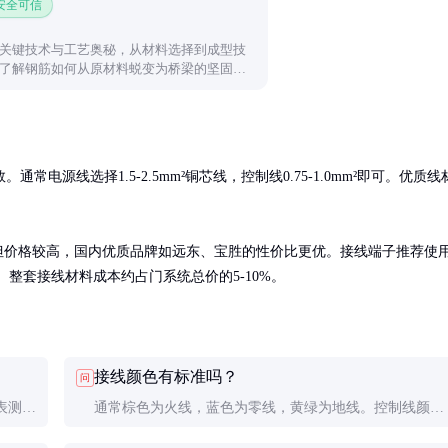
 安全可信
关键技术与工艺奥秘，从材料选择到成型技
了解钢筋如何从原材料蜕变为桥梁的坚固骨
电源线选择1.5-2.5mm²铜芯线，控制线0.75-1.0mm²即可。优质线
能稳定但价格较高，国内优质品牌如远东、宝胜的性价比更优。接线端子推荐使
靠。整套接线材料成本约占门系统总价的5-10%。
接线颜色有标准吗？
问
表测量
通常棕色为火线，蓝色为零线，黄绿为地线。控制线颜色
情况是
各品牌不同，需查阅说明书。重要提示：实际操作前必须