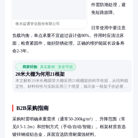
件需防潮处理，避
免短路故障。

衡水益通管业股份有限公司
日常使用中要注意
负载均衡，单点承重不宜超过设计值80%。停用时应清洁床
面，检查紧固件，做好防锈处理。正确的维护能延长设备寿
命2-3年。
商家经验
真实案例 · 安全可信
20米大棚为何用21根架
本文解析20米长椭圆管大棚采用21根棚架的科学依据，从结构稳
定性、材料特性与实际应用三个维度，揭示多一根架子的必要
性，帮助读者理解农业设施的设计逻辑。
B2B采购指南
采购时需明确承重需求（通常50-200kg/m²）、升降范围（常
见0.5-1.2m）和控制方式（手动/自动/智能）。框架材质首选
镀锌钢或铝合金，床面宜选防滑耐腐蚀材料。
