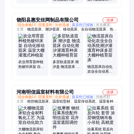
喷淋自动控温 鑫
能玻璃温室移动
出口玻璃大棚设
泽
苗床鑫泽
计规划 鑫泽农业
饶阳县惠安丝网制品有限公司
洽谈
综合体验L0
回复及时
出价迅速
真实性已核验
河北衡水
主营：
物流苗床、潮汐苗床、移动苗床、全自动物流苗床、热镀
锌苗床、轨道式平移苗床、温室苗床、温室喷灌机
农业用育苗种植
多层轨道苗床 潮
热镀锌床架 自动
汐盘 物流苗床 自
物流苗床自动化
化移动苗床 温室
动化潮汐灌溉育
农业全自动系统
大棚灌溉式种植
种床大棚种植育
潮汐灌溉育种床
架
苗
多层大棚种植育
苗床
河南明信温室材料有限公司
洽谈
综合体验L0
回复及时
出价迅速
真实性已核验
河南开封
主营：
程控物流苗床、温室铝型材、温室传动系统、温室各种材
料
大棚物流苗床铝
拉幕系统 双反向
合金材料 氧化工
低摩擦 钢丝拉幕
轮 套管 涂层钢缆