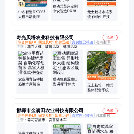
备、农业种植实训、高压雾化设备
移动式苗床定制_
中农智造DX3860
中农智造DX3985
无土栽培水培系
大棚自动化灌溉
大棚自动化灌溉
统 作物生产技术
系统_性能可靠
系统 _职校移动式
实训室 水生植物
苗床_质量好
寿光贝塔农业科技有限公司
洽谈
综合体验L0
回复及时
出价迅速
真实性已核验
湖南湘潭
主营：
花卉大棚、玻璃温室、薄膜温室
农业用育苗种植
联动薄膜温室出
热镀锌床架 自动
售 异形球体大棚
无土栽培 一站式
化移动苗床 温室
结构稳定 生态园
整体配套系统 智
大棚灌溉式种植
区规划设计
慧农业蔬菜水培
架
植物工厂
邯郸市金满田农业科技有限公司
洽谈
综合体验L0
回复及时
出价迅速
真实性已核验
河北邯郸
主营：
养花育苗床、育苗洒水车