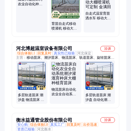
自走式温室育苗
温室大棚苗床网
洒水车 移动大棚
农业自动化种植
喷灌机 可定制 金
育苗自走式移动
育苗床 使用寿命
满田
喷灌机 移动大棚
长 金满田
喷灌设备 远程操
控系统
河北博超温室设备有限公司
洽谈
综合体验L1
回复及时
真实性已核验
河北保定
主营：
移动苗床、潮汐苗床、物流苗床、轨道苗床、旋转苗床、
种植槽、空中草莓
物流苗床自动化
农业全自动系统
多层轨道苗床 潮
多层轨道苗床 潮
潮汐灌溉育种床
汐盘 物流苗床 自
汐盘 自动化潮汐
大棚种植育苗床
动化潮汐灌溉育
灌溉育种床大棚
种床大棚种植育
种植育苗
苗
衡水益通管业股份有限公司
洽谈
安心购
综合体验L0
真实工厂
回复及时
出价迅速
资质已核验
河北衡水