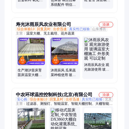
艺 为温室自动化
系统配件 明信温
钢吊板 小吊轮 高
助力
室 花卉温室遮阳
精度
调控件
寿光沐雨辰风农业有限公司
洽谈
综合体验L0
回复及时
出价迅速
真实性已核验
山东潍坊
主营：
温室大棚、无土栽培、花卉蔬菜
沐雨辰风农业 观
光旅游使用 玻璃
生产潮汐苗床育
沐雨辰风 瓜果蔬
温室大棚施工 外
苗床温室大棚智
菜种植使用 玻璃
形美观 可以定制
能自动化可移动
温室 耐腐蚀磨损
省人工
可以定制
中农环球温控控制科技(北京)有限公司
洽谈
安心购
综合体验L0
回复及时
出价迅速
真实性已核验
北京
主营：
过滤器、测报灯、智能温室、智能大棚控制、大棚智能控
制、滴灌设备、物联网设备、实验室建设、水质检测仪、人参烘
干房、立体种植墙、可追溯系统、温室放风机、智能施肥机、温
室控制器、农业实训室、环境控制器、农用气象站、人工气候
室、土壤墒情监测、农业实训基地、土壤墒情设备、立体栽培设