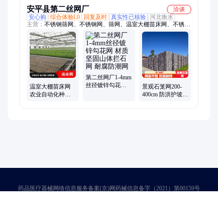
安平县第二丝网厂
洽谈
安心购
综合体验L0
回复及时
真实性已核验
河北衡水
主营：
不锈钢筛网、不锈钢网、筛网、温室大棚苗床网、不锈钢
电焊网、焊接网、过滤筛网、不锈钢轧花网、食品油过滤网
第二丝网厂1-4mm
丝径镀锌勾花网
温室大棚苗床网
景观石笼网200-
材质坚固山体拦
农业自动化种植
400cm 防洪护坡宾
石网 耐腐防潮网
育苗床 移动潮汐
格石笼 热镀锌景
苗床
区护坡网
药品医疗器械网络信息服务备案(京)网药械信息备字（2021）第00159号
京ICP证030173号
京公网安备11000002000001号