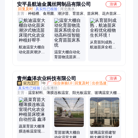
安平县航迪金属丝网制品有限公司
洽谈
回复及时
真实性已核验
河北衡水
主营：
种植槽、食用菌、潮汐苗、育苗床、苗床网、花卉苗床、
苗床定做、灌溉苗床、苗床结构、abs材料、铁丝网、培育网、
出菇架、网格架、架定制、育苗网、菌层架、abs面板、菌菇
架、喷灌机、花架网、钢丝网片、草莓立体、移动物流、灌溉系
统
从育苗到成熟，
航迪温室大棚自
航迪苗床全程优
动化苗床潮汐式
温室大棚自动化
化植物生长环
物流苗床现代化
育苗物流苗床系
境！
农业种植好帮手
统全自动高科技
智能化育苗苗床
系统
青州鑫泽农业科技有限公司
洽谈
7年
厂
综合体验L0
回复及时
出价迅速
真实性已核验
山东潍坊
主营：
温室材料、薄膜连栋温室、阳光板温室、玻璃温室大棚、
蔬菜大棚、育苗大棚、草莓大棚、大棚、花卉大棚、温室大棚、
玻璃大棚、阳光板大棚、薄膜大棚、农业大棚、日光温室、单体
拱棚、智能温室、无土栽培、农业温室、鱼菜共生、玻璃温室
蔬菜育苗大棚薄
膜连栋温室现代
育苗玻璃大棚自
玻璃温室搭建智
化农业种植苗床
动化温室大棚智
能大棚温室材料