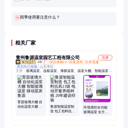
雨季使用要注意什么？
问
相关厂家
青州鲁源温室园艺工程有限公司
洽谈
4年
厂
综合体验L0
回复及时
出价迅速
真实性已核验
山东潍坊
主营：
玻璃温室、连栋温室、薄膜温室、温室大棚、智能温室、
阳光板温室、日光温室、温室工程
育苗玻璃大棚 自
动化温室大棚 智
鲁源智能温室制
环境调控全功能
能玻璃温室 移动
造 包工包料抗风
玻璃温室 全方位
苗床 鲁源
11级 电动开窗养
保障作物生长 抗
殖种植 20年建设
震8级抗风11级
经验