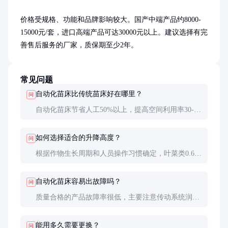
价格受规格、功能和品牌影响较大。国产中端产品约8000-
15000元/套，进口高端产品可达30000元以上。建议选择有完
善售后服务的厂家，质保期至少2年。
常见问题
自动化苗床比传统苗床好在哪里？
问
自动化苗床节省人工50%以上，提高空间利用率30-
50%，育苗整齐度和成活率显著提升，长期看综合成
本更低。
如何选择适合的升降高度？
问
根据作物生长周期和人员操作习惯确定，叶菜类0.6-
0.8m足够，花卉苗木可能需要1-1.2m。要考虑大棚高
度限制。
自动化苗床容易出故障吗？
问
质量合格的产品故障率很低，主要注意传动系统润滑
和电气部件防潮。选择知名品牌并定期维护可大大降
低故障风险。
能用多久需要更换？
问