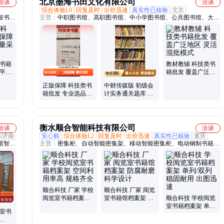
北京墨海书田文化有限公司
洽谈
洽谈
综合体验L0
回复及时
出价迅速
真实性已核验
北京
技书籍
主营：
中职图书馆、高职图书馆、中小学图书馆、公共图书馆、大学
发、儿
图书馆
技书籍
教材教辅 科技类书
发平台
籍批发 覆盖广泛地
捷
区 灵活混批模式
正版保障 科技类书
中财传媒版 初级会
籍批发 专业选品团
计实务通关题库 科
队 售后问题解决
技类书籍 科学分级
解析
衡水顺合智能科技有限公司
洽谈
洽谈
东济南
安心购
综合体验L2
回复及时
出价迅速
真实性已核验
重庆
馆智能
主营：
密集柜、自动智能密集架、移动智能密集柜、电动钢制书籍置
、轨道
物架、学校图书馆书架、自动动智能密集柜、移动智能图书架、学校
阅览室
阅览室读书架、档案库智能密集柜、钢制组合书架、木护板双面书
、可移
架、档案室用文件柜密集架、密集柜档案柜、电动档案架、档案馆密
、文件
集架、智能图书储存柜书架、钢制智能密集架、轨道密集柜、手摇智
、智能
能密集架、图书馆5层快速借还存、阅览室置物架、电动智能密集柜
顺合科技 厂家 学校
顺合科技 厂家 阅览
阅览室书籍档案架
室书籍馆档案架 防
顺合科技 学校阅览
空间利用率高 规格
腐耐磨 科学设计
室书籍档案架 单列/
览室书
齐全
双列 稳固耐用 出图
迅速