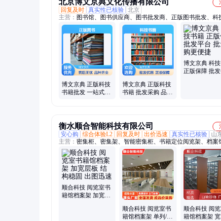
北京博文京典文化传播有限公司
回复及时
真实性已核验
北京
主营：
图书馆、图书供应商、图书批发商、正版图书批发、科
批发、企业书籍供应、图书批发、图书批发中心、文学小说批
童读物批发
博文京典 科
正版保障 批
批量采购更便
博文京典 正版科技
博文京典 正版科技
书籍批发 一站式采
书籍 批发采购 品类
购 售后问题及时响
丰富任您挑选
应解决
衡水顺合智能科技有限公司
安心购
综合体验L2
回复及时
出价迅速
真实性已核验
山
主营：
密集柜、密集架、智能密集柜、书籍定位阅览架、档案
密集架、密集柜档案柜、钢制图书馆书架、单双面档案资料架
移动大型档案室密、档案室密集柜、档案库智能密集柜、学校
读书架、一体化智能密集柜、落地分层书架、电动智能密集柜
动密集架、智能密集柜整套、档案馆密集架、电子智能密集柜
柜密集架、钢制智能书架、智能密集书架、图书馆书本摆放架
顺合科技 阅览室书
密集柜一体化、无轨智能密集架
籍馆档案架 加宽层
板 结构稳固 出图迅
顺合科技 阅览室书
顺合科技 阅
速
籍馆档案架 单列/双
籍馆档案架 宽