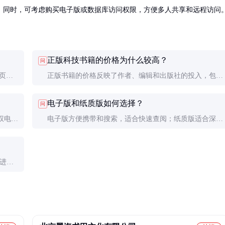
。同时，可考虑购买电子版或数据库访问权限，方便多人共享和远程访问
正版科技书籍的价格为什么较高？
问
页。
正版书籍的价格反映了作者、编辑和出版社的投入，包括
存在错
内容创作、审核、印刷和发行成本。此外，正版书籍通常
电子版和纸质版如何选择？
问
提供更好的售后服务和电子资源。
权电商
电子版方便携带和搜索，适合快速查阅；纸质版适合深度
构也可
阅读和做笔记。根据个人习惯和需求选择，或两者兼购。
进
内容时