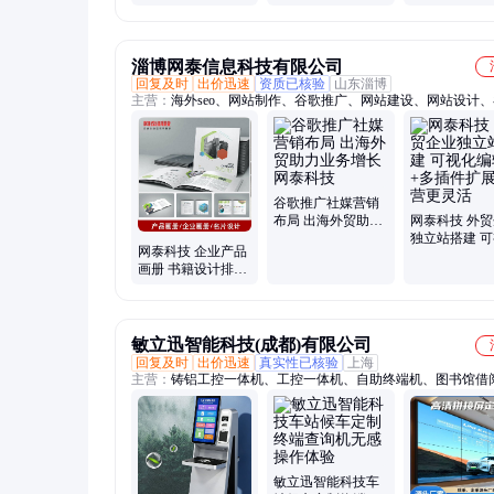
列 安全存储 出图迅
80cm 可调维
速
出图迅速
淄博网泰信息科技有限公司
回复及时
出价迅速
资质已核验
山东淄博
主营：
海外seo、网站制作、谷歌推广、网站建设、网站设计
优化、网络推广
谷歌推广社媒营销
布局 出海外贸助力
网泰科技 外
业务增长 网泰科技
独立站搭建 
网泰科技 企业产品
编辑+多插件
画册 书籍设计排版
运营更灵活
三折页设计
敏立迅智能科技(成都)有限公司
回复及时
出价迅速
真实性已核验
上海
主营：
铸铝工控一体机、工控一体机、自助终端机、图书馆借
敏立迅智能科技车