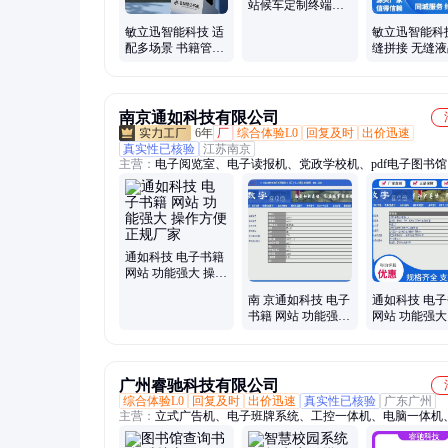
站候车定制终端查
询机无感操作体验
敏立迅智能科技 适
敏立迅智能科
配多场景 书籍管理
缝拼接 无缝
系统 维护简单 远程
接屏 安装灵活
运维支持
氛围渲染
南京通如科技有限公司
6年
厂
综合体验L0
回复及时
出价迅速
真实性已核验
江苏南京
主营：
电子阅览室、电子读报机、党政学校机、pdf电子图书
习外语工具、教学资源库系统、学校教学一体机、数字图书馆
数字图书借阅机
通如科技 电子书籍
网站 功能强大 操作
方便 正规厂家
南 京通如科技 电子
通如科技 电
书籍 网站 功能强大
网站 功能强大
性能稳定
丰富 正规厂家
广州睿驰科技有限公司
综合体验L0
回复及时
出价迅速
真实性已核验
广东广州
主营：
立式广告机、电子班牌系统、工控一体机、电脑一体机
一体机、mini工控、会议一体机、自助查询终端机、排队叫号