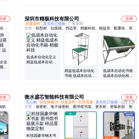
护方便
深圳市精极科技有限公司
洽谈
洽谈
回复及时
真实性已核验
广东深圳
、谷歌
主营：
铝型材、拉线绳、挡边管、精极科技、精益管、配重块、管内
接、米黄管、管封盖、复合管、hj-2线棒、43mm大管、金属连接、转
弯接头、旋转接头、工装夹具、调节脚杯、塑料接头、线棒接头、自
动化架、连接配件、金属脚杯、金属接头、地脚连接、线棒
低成本自动化定义
贸企业
精益低成本自动化
可视化
书籍-精极科技
精益低成本自动化
低成本自动化书籍
扩展
书籍 低成本自动化
低成本自动化相关
如何培训-精极科技
教材-精极科技
衡水盛芯智能科技有限公司
洽谈
洽谈
安心购
综合体验L0
回复及时
出价迅速
真实性已核验
山西太原
阅机
主营：
保密柜、电子保密柜、图书馆书架、更衣柜、密集柜架、智能
密集柜架、存包柜、智能储物柜、文件柜、器械柜、智能选层柜、回
转柜、智能手机寄存柜、钢制书架、钢木书架、上下床公寓床、学生
床职工床
科技园豪华钢木书