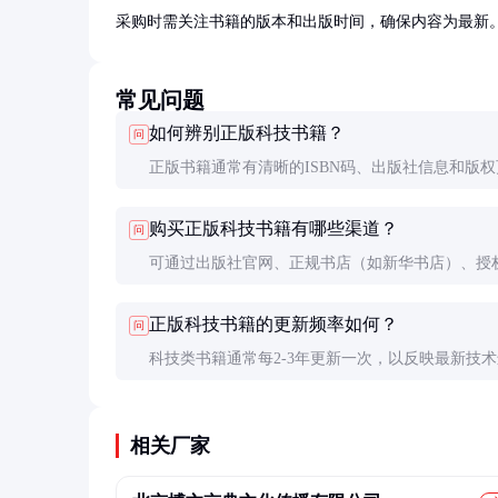
采购时需关注书籍的版本和出版时间，确保内容为最新
常见问题
如何辨别正版科技书籍？
问
正版书籍通常有清晰的ISBN码、出版社信息和版权
印刷质量高，纸张厚实，油墨均匀。盗版书籍可能
购买正版科技书籍有哪些渠道？
问
别字、图片模糊或装订不牢等问题。
可通过出版社官网、正规书店（如新华书店）、授
平台（如京东、当当）购买。高校图书馆或科研机
正版科技书籍的更新频率如何？
问
通过政府采购渠道批量采购。
科技类书籍通常每2-3年更新一次，以反映最新技术
展。购买时可查看出版日期，选择最新版本以确保
效性。
相关厂家