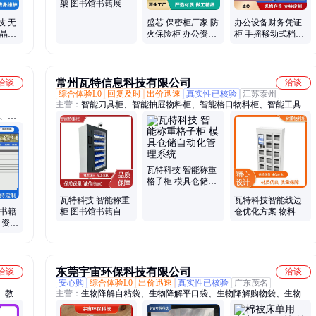
架 图书馆书籍展示
架 样品置物架定制
盛芯 保密柜厂家 防
办公设备财务凭证
技 无
火保险柜 办公资料
柜 手摇移动式档案
液晶拼
保密智能柜
拆装 密集柜 精选厂
 酒吧
家
常州瓦特信息科技有限公司
洽谈
洽谈
综合体验L0
回复及时
出价迅速
真实性已核验
江苏泰州
主营：
智能刀具柜、智能抽屉物料柜、智能格口物料柜、智能工具
馆、学
柜、智能称重柜、智能弹舱柜、智能线边仓柜、刀具柜、智能物料
系统、
柜、RFID工具柜
瓦特科技 智能称重
格子柜 模具仓储自
动化管理系统
瓦特科技 智能称重
瓦特科技智能线边
子书籍
柜 图书馆书籍自动
仓优化方案 物料定
 资源
计量管理机
时归还管理系统 工
业专用
东莞宇宙环保科技有限公司
洽谈
洽谈
安心购
综合体验L0
出价迅速
真实性已核验
广东茂名
、教学
主营：
生物降解自粘袋、生物降解平口袋、生物降解购物袋、生物降
机、壁
解贴骨袋、生物降解印刷袋、生物降解自封袋、生物降解手挽袋、