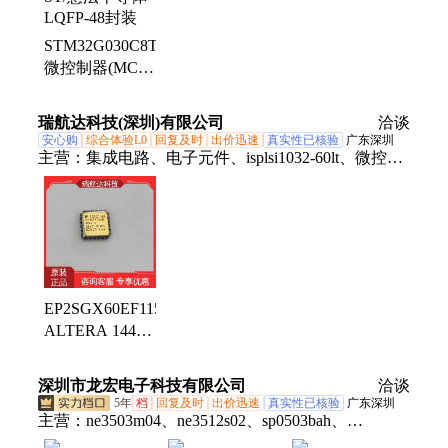
STM32G030C8T6
微控制器(MCU)
ST/意法半导体
LQFP-48封装
瑞航达科技(深圳)有限公司
洽谈
安心购
综合体验L0
回复及时
出价迅速
真实性已核验
广东深圳
主营：
集成电路、电子元件、isplsi1032-60lt、微控制
器、isplsi1032-80lt、isplsi1024ea-125lt100、军工电子
元器件
EP2SGX60EF1152C3N
ALTERA 144-
BGA 25+ 微控
制器处理器压力
深圳市龙宏电子科技有限公司
洽谈
传感
5年
档
回复及时
出价迅速
真实性已核验
广东深圳
主营：
ne3503m04、ne3512s02、sp0503bah、
iso1044bd、lt8410edc、保险丝、比较器、b02p-vl-r、