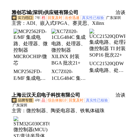
器 - 特定应用
CYPRESS
雅创芯城(深圳)供应链有限公司
洽谈
7年
档
回复及时
出价迅速
真实性已核验
广东深圳
主营：
ADI、嵌入式FPGA、赛灵思、Xilinx
UCC21520QDWRQ1
集成电路、处理
MCP2562FD-
XC7Z020-
器、微控制器
E/MF 集成电
1CLG484C 集成
TI 封装SOP16
路、处理器、微
电路、处理器、
批次22+
控制器
微控制器
上海云汉天启电子科技有限公司
洽谈
MICROCHIP/微
XILINX 封装
4年
品
综合体验L0
回复及时
真实性已核验
芯
BGA 批次21+
广东深圳
主营：
微控制器、陶瓷电容器、铁氧体磁珠