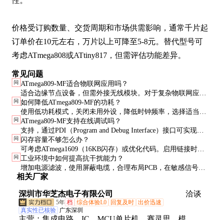
性。

价格受订购数量、交货周期和市场供需影响，通常千片起
订单价在10元左右，万片以上可降至5-8元。替代型号可
考虑ATmega808或ATtiny817，但需评估功能差异。
常见问题
问
ATmega809-MF适合物联网应用吗？
适合边缘节点设备，但需外接无线模块。对于复杂物联网应
问
如何降低ATmega809-MF的功耗？
用，建议考虑32位ARM Cortex-M系列芯片。
使用低功耗模式，关闭未用外设，降低时钟频率，选择适当的
问
ATmega809-MF支持在线调试吗？
工作电压（在允许范围内尽量用低电压）。
支持，通过PDI（Program and Debug Interface）接口可实现实
问
闪存容量不够怎么办？
时调试，需配合专用调试器如Atmel-ICE。
可考虑ATmega1609（16KB闪存）或优化代码。启用链接时优
问
工业环境中如何提高抗干扰能力？
化（LTO）可显著减少代码尺寸。
增加电源滤波，使用屏蔽电缆，合理布局PCB，在敏感信号线
相关厂家
上串联电阻，软件上加入看门狗和错误检测机制。
深圳市华芝杰电子有限公司
洽谈
5年
档
综合体验L0
回复及时
出价迅速
真实性已核验
广东深圳
主营：
集成电路、IC、MCU单片机、赛灵思、模