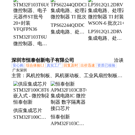
ase5s4010、触发器、解码器、thvd1500d、
thvd1451d、sy8032abc、hip2100ib、opa4172id、连接
器、mx1a-11nw、lshd-7501、ths4531id、二极管、
TPS62244QDDCRQ1
hsmm-c170、tps22914b、lf353dre4、装原封
LP5912Q1.2DRVRQ1
集成电路、处理
STM32F103T6U6
集成电路、处理
器、微控制器
微控制器、电子
器、微控制器
TI 批次21+
元器件ST批号
TI 封装WSON-6
20+封装
批次21+
深圳市恒泰创新电子有限公司
洽谈
VFQFPN36
安心购
综合体验L1
真实工厂
回复及时
出价迅速
资质已核验
广东深圳
主营：
风机控制板、风机驱动板、工业风扇控制板、
微控制器、工业风机控制板、散热方案PCBA、OEM
ODM、SMT贴片加工、工业机柜散热风扇控制板、
无刷风机驱动板、主板、管道风机方案、高压吊扇方
案、散热风扇方案、BLDC方案、PCB、无刷电机驱
供应集成芯片
动方案、无刷驱动方案、大功率风机控制板、工业风
恒泰创新
STM32F100C8T6B
机驱动板FOC、代工代料
APM32F103CBT6.
嵌入式 - 微控制
集成电路IC 微
器 恒泰创新