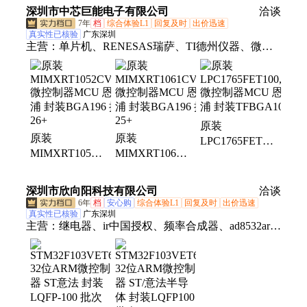
控制器 数字隔
深圳市中芯巨能电子有限公司
洽谈
离器 接口芯片
7年
档
综合体验L1
回复及时
出价迅速
真实性已核验
广东深圳
主营：
单片机、RENESAS瑞萨、TI德州仪器、微控
制器MCU、ADI亚德诺、国产芯片替代、XILINX/赛
灵思、可编程逻辑器件、电源芯片、接口芯片、DSP
数字信号处理器、时钟芯片、中科芯、阿尔特拉、存
储芯片、以太网控制芯片、射频芯片、恩智浦、ST意
原装
法、中微爱芯、转换芯片、芯科、三星存储
原装
原装
LPC1765FET100,551
MIMXRT1052CVL5B
MIMXRT1061CVL5B
微控制器MCU
微控制器MCU
微控制器MCU
恩智浦 封装
恩智浦 封装
恩智浦 封装
TFBGA100
深圳市欣向阳科技有限公司
洽谈
BGA196 批号
BGA196 批号
6年
档
安心购
综合体验L1
回复及时
出价迅速
26+
25+
真实性已核验
广东深圳
主营：
继电器、ir中国授权、频率合成器、ad8532ar放
大器、ad828arz放大器、ad829jrz放大器、ad818arz放
大器、ad8031arz放大器、ad8058arz放大器、
ad8532arz放大器、ad8001arz放大器、ad8307arz放大
器、ad8651armz放大器、ad8099ardz放大器、