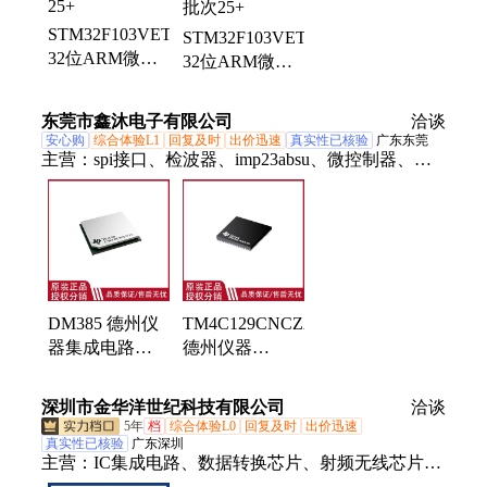
ad8534aruz放大器、ad706jr通用运放、op42gsz精密运
放、op90gpz通用运放、ad8417brmz放大器、op07csz
STM32F103VET6
STM32F103VET6
精密运放、ad712jrz精密运放、hmc326ms8ge放大器、
32位ARM微控
32位ARM微控
op490gsz通用运放、op162gsz精密运放、ad848jrz通用
制器 ST意法 封
制器 ST/意法半
运放
装LQFP-100 批
导体 封装
东莞市鑫沐电子有限公司
洽谈
次25+
LQFP100 批次
安心购
综合体验L1
回复及时
出价迅速
真实性已核验
广东东莞
25+
主营：
spi接口、检波器、imp23absu、微控制器、驱
动管、锂电池、电池组、放大器、传感器、稳压器、
调制器、调节器、升压器、tlsr9516a、控制器、反相
器、rt8753bfe、收发器、处理器、滤波器、换芯片、
gt4427dtr、锂离子、转换器、单片机、bm8563esa
DM385 德州仪
TM4C129CNCZAD
器集成电路
德州仪器
FCBGA609 微
NFBGA 212 微
控制器 MCU
控制器高频率高
深圳市金华洋世纪科技有限公司
洽谈
精度ic
5年
档
综合体验L0
回复及时
出价迅速
真实性已核验
广东深圳
主营：
IC集成电路、数据转换芯片、射频无线芯片、