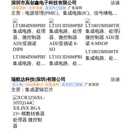
深圳市高创鑫电子科技有限公司
洽谈
用
回复及时
出价迅速
真实性已核验
广东深圳
主营：
电源管理(PMIC)、集成电路(IC)、信号继电
器、模数转换器(ADC)、数模转换器(DAC)、功率继
电器、DC-DC 转换器、AC-DC 转换器、模块、胶带
粘合剂、高压连接器、汽车继电器、电源管理 IC、变
压器、ESD保护二极管/T、工业接近传感器
LT1801IMS8#TRPBF
LT1884IN8#PBF
LT1013DS8#PBF
集成电路、处理
集成电路、处理
集成电路、处理
器、微控制器
器、微控制器
器、微控制器
ADI/亚德诺 8-
ADI/亚德诺
ADI/亚德诺 8-
MSOP
瑞航达科技(深圳)有限公司
洽谈
DIP8
SO
安心购
综合体验L0
回复及时
真实性已核验
广东深圳
主营：
集成逻辑芯片