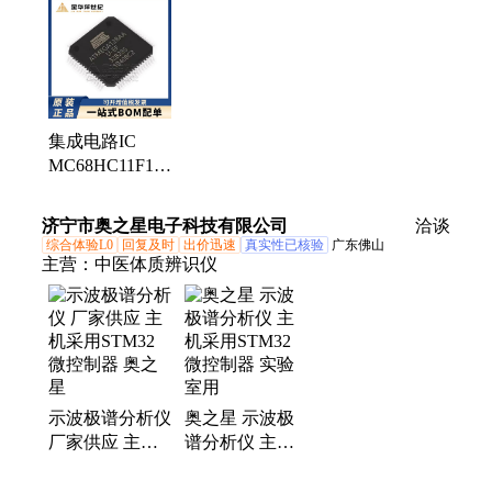
微控制器、贴片电容电阻、滤波器 振荡器、传感器、
继电器
集成电路IC
MC68HC11F1CFN3
电子元器件 MC
PLCC-68 8位微
济宁市奥之星电子科技有限公司
洽谈
控制器芯片
综合体验L0
回复及时
出价迅速
真实性已核验
广东佛山
主营：
中医体质辨识仪
示波极谱分析仪
奥之星 示波极
厂家供应 主机
谱分析仪 主机
采用STM32微
采用STM32微
控制器 奥之星
控制器 实验室