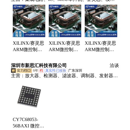
块、凌特、飞思卡尔、德州
XILINX/赛灵思
XILINX/赛灵思
XILINX/赛灵思
ARM微控制器
ARM微控制器
ARM微控制器
XC7Z100-
XC7Z020-
XC7Z045-
2FFG900I
1CLG400C 处理
1FFG900I 处理
深圳市新思汇科技有限公司
洽谈
器 - 专门应用
器 - 专门应用
6年
档
真实性已核验
广东深圳
主营：
放大器、检测器、滤波器、调制器、发射器、
接收器、衰减器、解调器、变压器、合成器、收发
器、偏置器、振荡器、rfid天线、终端负载、隔直流
器、微波射频、集成电路、同轴开关、接入监控ic、
频率综合器、射频适配器、多路复用器、耦合器电
桥、定向耦合器
CY7C68053-
56BAXI 微控制