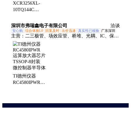
XCR3256XL-
10TQ144C
XILINX BGA
23+ 模数转换器
深圳市弗瑞鑫电子有限公司
洽谈
处理器 微控制
安心购
综合体验L0
回复及时
出价迅速
真实性已核验
广东深圳
器
主营：
二三极管、场效应管、桥堆、光耦、IC、保险
丝、可控硅、贴片安规电容、扬杰IGBT、贴片压敏
电阻、贴片Y电容
TI德州仪器
RC4580IPWR
运算放大器芯片
TSSOP-8封装
微控制器半导体
药品医疗器械网络信息服务备案(京)网药械信息备字（2021）第00159号
京ICP证030173号
京公网安备11000002000001号