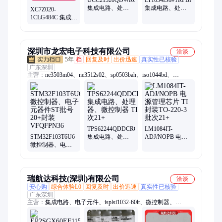
集成电路、处理
集成电路、处理
XC7Z020-
器、微控制器 TI
器、微控制器
1CLG484C 集成电
封装SOP16 批次
ADI 封装SOP8 批
路、处理器、微
22+
次21+
控制器 XILINX
封装BGA 批次
21+
深圳市龙宏电子科技有限公司
洽谈
5年
档
回复及时
出价迅速
真实性已核验
广东深圳
主营：
ne3503m04、ne3512s02、sp0503bah、iso1044bd、
lt8410edc、保险丝、比较器、b02p-vl-r、ase5s4010、触发器、解
码器、thvd1500d、thvd1451d、sy8032abc、hip2100ib、
opa4172id、连接器、mx1a-11nw、lshd-7501、ths4531id、二极
管、hsmm-c170、tps22914b、lf353dre4、装原封
TPS62244QDDCRQ1
LM1084IT-
STM32F103T6U6
集成电路、处理
ADJ/NOPB 电源
微控制器、电子
器、微控制器 TI
管理芯片 TI 封装
元器件ST批号
批次21+
TO-220-3 批次21+
20+封装
VFQFPN36
瑞航达科技(深圳)有限公司
洽谈
安心购
综合体验L0
回复及时
出价迅速
真实性已核验
广东深圳
主营：
集成电路、电子元件、isplsi1032-60lt、微控制器、
isplsi1032-80lt、isplsi1024ea-125lt100、军工电子元器件