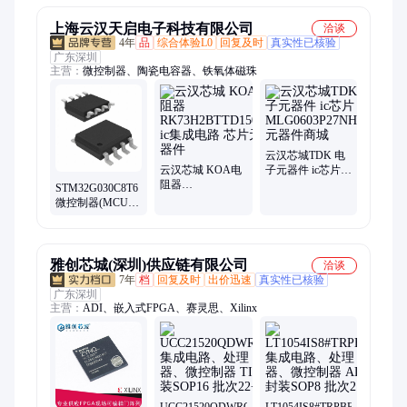
上海云汉天启电子科技有限公司
洽谈
4年
品
综合体验L0
回复及时
真实性已核验
广东深圳
主营：
微控制器、陶瓷电容器、铁氧体磁珠
云汉芯城TDK 电
云汉芯城 KOA电
子元器件 ic芯片
阻器
MLG0603P27NHT000
STM32G030C8T6
RK73H2BTTD1501F
元器件商城
微控制器(MCU)
ic集成电路 芯片元
ST/意法半导体
器件
LQFP-48封装
雅创芯城(深圳)供应链有限公司
洽谈
7年
档
回复及时
出价迅速
真实性已核验
广东深圳
主营：
ADI、嵌入式FPGA、赛灵思、Xilinx
UCC21520QDWRQ1
LT1054IS8#TRPBF