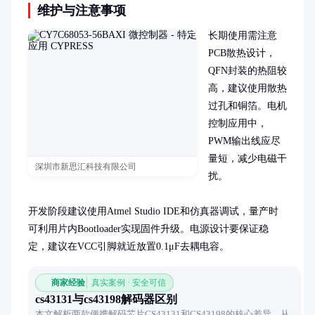
维护与注意事项
长期使用需注意
PCB散热设计，
QFN封装的热阻较
高，建议使用散热
过孔和铜箔。电机
控制应用中，
PWM输出线应尽
量短，减少电磁干
深圳市新思汇科技有限公司
扰。

开发阶段建议使用Atmel Studio IDE和仿真器调试，量产时
可利用片内Bootloader实现固件升级。电源设计要保证稳
定，建议在VCC引脚就近放置0.1μF去耦电容。
商家经验
真实案例 · 安全可信
cs43131与cs43198解码器区别
本文解析两款便携解码芯片CS43131和CS43198的核心差异，从