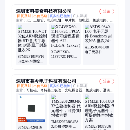
智浦 封装BGA196
智浦 封装BGA196
智浦 封装
批号26+
批号25+
TFBGA100
深圳市科美奇科技有限公司
洽谈
回复及时
出价迅速
真实性已核验
广东深圳
主营：
IC、三极管、电容电阻、单片机、继电器、集成电路、芯
片
AEDS-9340-L00
XC4VFX60-
电子元器件
STM32F103VET6
11FF672C FPGA
Broadcom 封装
32位ARM微控制
现场可编程逻辑
N/A 批次24+
器 ST/意法半导体
器件 672-
封装原厂封装 批
FCBGA（27x27）
次26+
深圳市暮今电子科技有限公司
洽谈
回复及时
出价迅速
真实性已核验
广东深圳
主营：
可控硅、肖特基二极管、光电耦合器、集成电路、逻辑
ic、传感器、运算放大器、音频放大器、双向可控硅、存储器、
电源管理、处理器、控制器、模拟比较器、模块、电感磁珠、电
阻排阻、半导体
TMS320F28034PAGT
32位微控制器 代
STM32F103T8U6
STM32F429IIT6