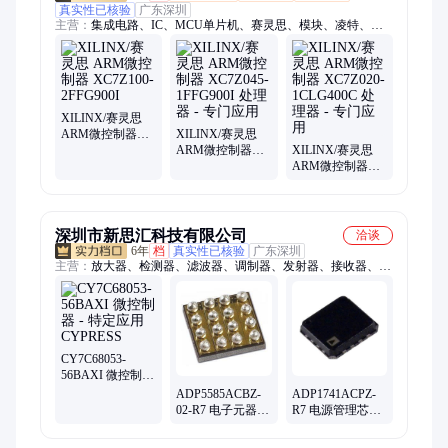
真实性已核验
广东深圳
主营：
集成电路、IC、MCU单片机、赛灵思、模块、凌特、飞
思卡尔、德州
XILINX/赛灵思
ARM微控制器
XILINX/赛灵思
XC7Z100-
ARM微控制器
XILINX/赛灵思
2FFG900I
XC7Z045-
ARM微控制器
1FFG900I 处理器
XC7Z020-
- 专门应用
1CLG400C 处理器
- 专门应用
深圳市新思汇科技有限公司
洽谈
6年
档
真实性已核验
广东深圳
主营：
放大器、检测器、滤波器、调制器、发射器、接收器、衰
减器、解调器、变压器、合成器、收发器、偏置器、振荡器、
rfid天线、终端负载、隔直流器、微波射频、集成电路、同轴开
关、接入监控ic、频率综合器、射频适配器、多路复用器、耦合
器电桥、定向耦合器
CY7C68053-
56BAXI 微控制器
- 特定应用
ADP5585ACBZ-
ADP1741ACPZ-
CYPRESS
02-R7 电子元器件
R7 电源管理芯片
ADI 封装16-
ADI 封装16-
UFBGA 批次24+
VQFN 批次24+