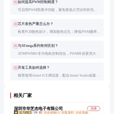
如何提高PWM控制精度？
问
可启用PWM双缓冲功能，避免更改占空比时的毛
刺；使用16位定时器扩展分辨率；或采用软件插值算
法提高等效分辨率。
芯片发热严重怎么办？
问
检查PCB散热设计，增加散热过孔；降低PWM频率
（但会影响电机性能）；优化代码减少CPU负载；或
考虑改用更大封装型号。
与ATmega系列有何区别？
问
AT90PWM81专为电机控制优化，PWM外设更强大，
但通用IO和存储资源较少。ATmega更适合通用控
制，需外接驱动芯片控制电机。
开发工具如何选择？
问
推荐使用Atmel-ICE调试器，配合Atmel Studio或最新
版Microchip MPLAB X IDE。也可用第三方工具如
AVR Dragon，但功能可能受限。
相关厂家
深圳市华芝杰电子有限公司
洽谈
5年
档
综合体验L0
回复及时
出价迅速