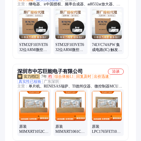
主营：
继电器、ir中国授权、频率合成器、ad8532ar放大器、
ad828arz放大器、ad829jrz放大器、ad818arz放大器、ad8031arz放
大器、ad8058arz放大器、ad8532arz放大器、ad8001arz放大器、
ad8307arz放大器、ad8651armz放大器、ad8099ardz放大器、
ad8534aruz放大器、ad706jr通用运放、op42gsz精密运放、
op90gpz通用运放、ad8417brmz放大器、op07csz精密运放、
ad712jrz精密运放、hmc326ms8ge放大器、op490gsz通用运放、
op162gsz精密运放、ad848jrz通用运放
STM32F103VET6
STM32F103VET6
74LVC74APW 集
32位ARM微控制
32位ARM微控制
成电路(IC) 触发器
器 ST意法 封装
器 ST/意法半导体
恩智浦 封装
LQFP-100 批次
封装LQFP100 批
TSSOP14 批次25+
25+
次25+
深圳市中芯巨能电子有限公司
洽谈
7年
档
综合体验L1
回复及时
出价迅速
真实性已核验
广东深圳
主营：
单片机、RENESAS瑞萨、TI德州仪器、微控制器MCU、
ADI亚德诺、国产芯片替代、XILINX/赛灵思、可编程逻辑器
件、电源芯片、接口芯片、DSP数字信号处理器、时钟芯片、中
科芯、阿尔特拉、存储芯片、以太网控制芯片、射频芯片、恩智
浦、ST意法、中微爱芯、转换芯片、芯科、三星存储
原装
原装
原装
MIMXRT1052CVL5B
MIMXRT1061CVL5B
LPC1765FET100,551
微控制器MCU 恩
微控制器MCU 恩
微控制器MCU 恩