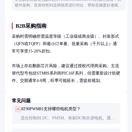
硬件架构、音质特性到适用场景进行对比，帮助音频爱好者根据
需求选择合适设备。
B2B采购指南
采购时需明确所需温度等级（工业级或商业级）、封装形式
（QFN或TQFP）和最小订单量。批量采购（千片以上）通
常可享受15-20%折扣。

市场上存在翻新芯片风险，建议通过授权代理商采购。主流
替代型号包括STM8S系列和PIC16F系列，但需重新设计软硬
件。交期通常4-8周，旺季可能延长，需提前规划。
常见问题
AT90PWM81支持哪些电机类型？
问
适合控制BLDC、PMSM、有刷DC和步进电机。通过
配置PWM模式和ADC采样，可实现FOC、六步换相
等控制算法。