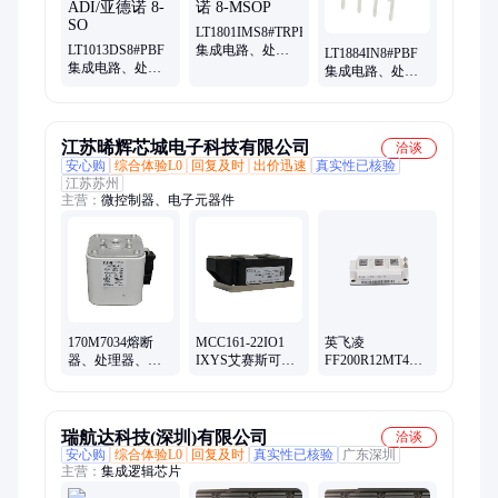
LT1801IMS8#TRPBF
LT1013DS8#PBF
集成电路、处理
LT1884IN8#PBF
集成电路、处理
器、微控制器
集成电路、处理
器、微控制器
ADI/亚德诺 8-
器、微控制器
ADI/亚德诺 8-SO
MSOP
ADI/亚德诺 DIP8
江苏晞辉芯城电子科技有限公司
洽谈
安心购
综合体验L0
回复及时
出价迅速
真实性已核验
江苏苏州
主营：
微控制器、电子元器件
170M7034熔断
MCC161-22IO1
英飞凌
器、处理器、微
IXYS艾赛斯可控
FF200R12MT4
控制器 巴斯
硅模块全新原装
IGBT模块 全国包
曼/BUSSMANN
现货
邮极速发货
批次21+
瑞航达科技(深圳)有限公司
洽谈
安心购
综合体验L0
回复及时
真实性已核验
广东深圳
主营：
集成逻辑芯片