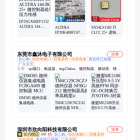
EP2SGX60EF1152C3N
ALTERA 144-
ALTERA
SN54LS136J TI
BGA 25+ 微控制
EP20K400FC672-
CLCC 25+ 逻辑器
器处理器压力传
3逻辑器件触发器
件IC 解编码器芯
感
收发器通信接收
片
器 MSOP10
东莞市鑫沐电子有限公司
洽谈
安心购
综合体验L1
回复及时
出价迅速
真实性已核验
广东东莞
主营：
spi接口、检波器、imp23absu、微控制器、驱动管、锂电
池、电池组、放大器、传感器、稳压器、调制器、调节器、升压
器、tlsr9516a、控制器、反相器、rt8753bfe、收发器、处理器、
滤波器、换芯片、gt4427dtr、锂离子、转换器、单片机、
bm8563esa
DM385 德州仪器
集成电路
TM4C129CNCZAD
微盟ME2188升压
FCBGA609 微控
德州仪器 NFBGA
型0.9-5.5V高效
制器 MCU
212 微控制器高频
PFM 同步DC-DC
率高精度ic
转换芯片SOT89-3
封装
深圳市欣向阳科技有限公司
洽谈
6年
档
安心购
综合体验L1
回复及时
出价迅速
真实性已核验
广东深圳