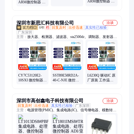
理元器件，可提
ARM微控制器 代
ARM微控制器 代
供降本增效方案
理电子元器件，
理电子元器件，
可提供降本增效
可提供降本增效
方案
方案
深圳市新思汇科技有限公司
洽谈
6年
档
回复及时
出价迅速
真实性已核验
广东深圳
主营：
放大器、检测器、滤波器、sta2500dc、调制器、发射器、
接收器、衰减器、解调器、变压器、合成器、收发器、偏置器、
振荡器、tda7708str、rfid天线、终端负载、隔直流器、微波射
频、集成电路、同轴开关、接入监控ic、频率综合器、便携式仪
器、mcl电子开关
CY7C53120E2-
SST89E58RD2A-
L6230Q 驱动IC 原
10SXI 微控制器 -
40-C-NJE 微控制
厂原装 工作温度
特定应用
器 MICROCHIP
稳定性好 功能
CYPRESS
TECHNOLOGY
深圳市高创鑫电子科技有限公司
洽谈
回复及时
出价迅速
真实性已核验
广东深圳
主营：
电源管理(PMIC)、集成电路(IC)、信号继电器、模数转换
器(ADC)、数模转换器(DAC)、功率继电器、DC-DC 转换器、
AC-DC 转换器、模块、胶带粘合剂、高压连接器、汽车继电
器、电源管理 IC、变压器、ESD保护二极管/T、工业接近传感器