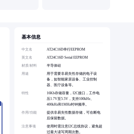
基本信息
中文名
AT24C16D串行EEPROM
英文名
AT24C16D Serial EEPROM
材质/材料
半导体硅
。
用途
用于需要非易失性存储的电子设
备，如智能家居设备、工业控制
器、医疗设备等。
特性
16Kb存储容量，I2C接口，工作电
压1.7V至5.5V，支持100kHz、
400kHz和1MHz时钟频率。
作用/功能
提供非易失性数据存储，可在断电
后保留数据。
注意事项
使用时需注意I2C总线协议，避免超
过最大读写周期次数。