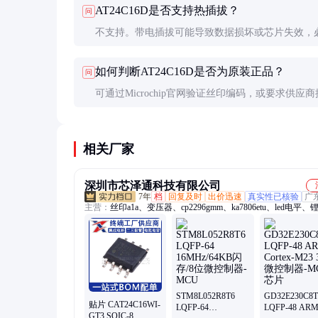
AT24C16D是否支持热插拔？
问
不支持。带电插拔可能导致数据损坏或芯片失效，
断电状态下进行插拔操作。
如何判断AT24C16D是否为原装正品？
问
可通过Microchip官网验证丝印编码，或要求供应
原厂出货证明。
相关厂家
深圳市芯泽通科技有限公司
7年
档
回复及时
出价迅速
真实性已核验
广
主营：
丝印a1a、变压器、cp2296gmm、ka7806etu、led电平、
池、贴片mcu、丝印g3q、bcx5616ta、ax3514asa、cbb电容、
sa7527str、tpf144-vr、wm8746eds、丝印cbz、ww1贴片、
pca9535pw、封装bga、74vhc08mx、ws05-4r2p、ssm3j09fu、
rpf09040b、贴片bga、mb15024gp、ssm3k16fv
STM8L052R8T6
GD32E230C8T
贴片 CAT24C16WI-
LQFP-64
LQFP-48 AR
GT3 SOIC-8