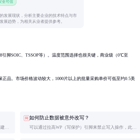
 安全可信
的发展现状，分析主要企业的技术特点与市
发展趋势，为相关从业者提供参考。
引脚SOIC、TSSOP等）。温度范围选择也很关键，商业级（0℃至
确保正品。市场价格波动较大，1000片以上的批量采购单价可低至约0.5美
如何防止数据被意外改写？
问
中建议
可以通过拉高WP（写保护）引脚来禁止写入操作，此时
芯片处于只读状态。