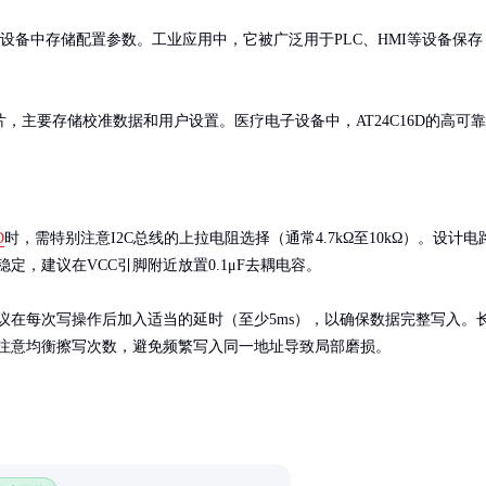
设备中存储配置参数。工业应用中，它被广泛用于PLC、HMI等设备保存
主要存储校准数据和用户设置。医疗电子设备中，AT24C16D的高可靠
D
时，需特别注意I2C总线的上拉电阻选择（通常4.7kΩ至10kΩ）。设计电
定，建议在VCC引脚附近放置0.1μF去耦电容。

议在每次写操作后加入适当的延时（至少5ms），以确保数据完整写入。
注意均衡擦写次数，避免频繁写入同一地址导致局部磨损。