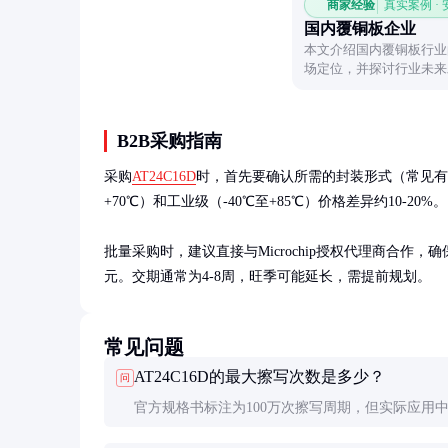
商家经验
真实案例 ·
国内覆铜板企业
本文介绍国内覆铜板行业
场定位，并探讨行业未来
B2B采购指南
采购
AT24C16D
时，首先要确认所需的封装形式（常见有8
+70℃）和工业级（-40℃至+85℃）价格差异约10-20%。

批量采购时，建议直接与Microchip授权代理商合作，
元。交期通常为4-8周，旺季可能延长，需提前规划。
常见问题
AT24C16D的最大擦写次数是多少？
问
官方规格书标注为100万次擦写周期，但实际应用
保留一定余量，避免达到极限值。