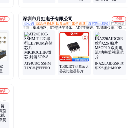
32位微
芯景 I²C接口两线串
书 数据手册 资料
功耗，16-bit采样模
芯片
行 EEPROM 批次
数转换器
23+
深圳市月虹电子有限公司
洽谈
洽谈
安心购
综合体验L0
回复及时
出价迅速
真实性已核验
广东深圳
主营：
集成电路、ST/意法半导体、ADI/亚德诺、TI/德州仪器、NXP/
恩智浦、ON/安森美
AT24C16C-SSHM-
INA226AIDGSR 丝
5Z
TL082IDT 运算放大
T I2C串行EEPROM
印226 贴片MSOP10
三星陶
器及比较器芯片
存储芯片
双向电流/功率监视
ST/意法 封装SOP-8
MICROCHIP/微芯
器芯片
FNNNE
批次24+
封装SOP-8
洽谈
器、
04d、
头、
42gf、