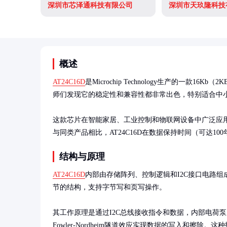
深圳市芯泽通科技有限公司
深圳市天玖隆科技
概述
AT24C16D
是Microchip Technology生产的一款16Kb（
师们发现它的稳定性和兼容性都非常出色，特别适合中小
这款芯片在智能家居、工业控制和物联网设备中广泛应用
与同类产品相比，AT24C16D在数据保持时间（可达1
结构与原理
AT24C16D
内部由存储阵列、控制逻辑和I2C接口电路组成
节的结构，支持字节写和页写操作。

其工作原理是通过I2C总线接收指令和数据，内部电荷
Fowler-Nordheim隧道效应实现数据的写入和擦除