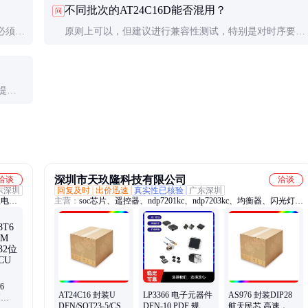
不同批次的AT24C16D能否混用？
问
必须在
原则上可以，但建议进行兼容性测试，特别是对时序要求
严格的应用。
商提供
深圳市天玖隆科技有限公司
洽谈
洽谈
东深圳
回复及时
出价迅速
真实性已核验
广东深圳
锂电
主营：
soc芯片、遥控器、ndp7201kc、ndp7203kc、均衡器、闪光灯、
抑制器、ndp7935kc、tmi3252t*、sgm8417-1、ndp3110kc、sgm8417-
2、sgm8250-2、ndp1340kc、ndp7824kc、ndp2435kc、tmi6263ah、
pwm控制、tmi6263al、比较器、ndp6802xx、tmi3113h1、触发器、
sgm4157yc、sti3508ca
6
AT24C16 封装U
LP3366 电子元器件
AS976 封装DIP28
M
DFN/SOT23-5/CSP
DFN-10 PDF 规格
航天民芯 高速，低