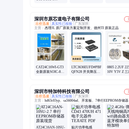
16MHz/64KB闪存/8
Cortex-M23 
EEPROM芯片串行
位微控制器-MCU
控制器-MCU
16Kbit I2C
深圳市原芯道电子有限公司
出价迅速
真实性已核验
广东深圳
主营：
杰理JL 原厂原装方案定制开发、德州TI 原装正品
CAT24C16WI-GT3
LTC3636EUFD#PBF
0805 2.2UF 22
全新原装SOIC-8
QFN28 开关降压型
10V Y5V Z 
EEPROM 串行存储
DC-DC电源芯片
瓷贴片电容
芯片16Kbit I2C
CL21F225ZP
深圳市特加特科技有限公司
出价迅速
真实性已核验
广东深圳
主营：
hd63c03yp、sa56004ad、开发板、7串行EEPROM存储
max232cse、usb插头、电池盒、fdms7620s、aoz1017di、pbls20
stn1hnk60、未做线、贴片mcu、tda4841ps、rpf88130b、bnc公
tda4916gg、ami8563ts、覆铜板、tde3247fp、mbi5034gp、mbi50
线smb弯、diy高速、dg201hsdj、smb-k-1.5
AT24C16AN-10SU-
贴片功率电感