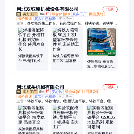
河北双钰铭机械设备有限公司
洽谈
3年
厂
综合体验L0
真实工厂
回复及时
出价迅速
真实性已核验
河北沧州
主营：
多功能焊接工作台、花岗岩操作台、斜铁垫铁、铸铁平
台、大理石平台、检验平台、划线平台、三位柔性平台、三维柔
性焊接平台、花岗岩检验平台、铸铁检验平台、焊接铸铁平台、
重型检验铸铁平台、大理石检验平台、T型槽装配平台、大理石
测量平台、铸铁划线平台、T型槽平台、重型装配平板、00级大
理石平台、花岗岩测量平板、铸铁焊接工作台、斜铁块、高精度
铸铁工作台
焊接装配铸铁平
铸铁方箱弯板 90
台 开槽打孔检测
度工装L型靠板灰
铸铁弯板 垂直靠
实验工作台 使用
铁铸件 机床辅助
板 T型槽机床定位
寿命长
工作台
用 高承重力 稳定
性强
河北威岳机械有限公司
洽谈
6年
厂
安心购
综合体验L1
回复及时
出价迅速
真实性已核验
河北沧州
主营：
铸铁平板、铸铁地轨、t型槽试验平板、铸铁平台、t型槽
平台、试验平台、电机试验平台、装配平台、焊接平台、划线平
台、机床平台、圆型铸铁平台、三维焊接平台、多孔平台、柔性
焊接平台、铁地板、t型槽地轨、地梁槽铁
实验装配模具检
验平板铸铁平台
实验装配模具检
实验装配模具检