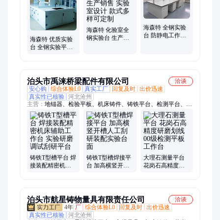
海森特 全钢实验
海森特 化验室全
台 防静电工作台
钢实验台 生产销
海森特 优质实验
无尘车间净化操
售 实验室设计 款
台 全钢实验平台
作台
式多样可定制
钢木试验台 定制
泊头市禹涞桥梁配件有限公司
洽谈
安心购
综合体验L0
真实工厂
回复及时
出价迅速
真实性已核验
河北沧州
主营：
地锚器、检验平板、机床铸件、铸铁平台、检测平台、测
量平台、柔性焊接平台、工装夹具平台、三维焊接平台、花岗石
平板、焊接工作台、检验测量尺、机床调整垫铁、组合工装夹
具、花岗石直角规、t型槽铸铁平板、t型槽铸铁弯板、重型数控
机床垫、灰铁球墨铸铁件、平头可调千斤顶
铸铁T型槽平台 焊
铸铁T型槽焊接平
大理石测量平台
接装配精密机床
台 加高横竖开槽
花岗石高精度研
辅助工作台 实验
人工刮研装配实
磨划线00级检测
研磨调试刮研平
验台面
平板工作台
台
泊头市航星铸物量具有限责任公司
洽谈
4年
厂
综合体验L0
回复及时
出价迅速
真实性已核验
河北沧州