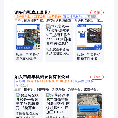
货
027
定制
泊头市熙卓工量具厂
洽谈
综合体验L1
回复及时
出价迅速
真实性已核验
山西阳泉
主营：
输送机防尘罩、皮带输送机防雨罩、输送机挡雨板、试验
平台、铸铁平台、t型槽平台、输送机防尘棚、槽底板、输送机
防护罩、套筒头、输送机防雨罩、加深套头、弧形雨棚、防尘雨
棚、棘轮扳手、输送机罩、套筒扳手、梅花扳手、液压扳手、密
封机罩、铸铁平板、气动套筒、加厚套筒、六角套筒、拱形波浪
瓦
电机实验平台 装
配调试测试T型槽
熙卓生产 实验室
熙卓生产 实验室
工作台 3X4 2X6
用 装配铆焊 平台
用 稳定性好 底座
米拼接开槽铸铁
底板 稳定性好
平台底板 装配铆
底座
焊
泊头市鑫丰机械设备有限公司
洽谈
安心购
综合体验L1
回复及时
出价迅速
真实性已核验
河北沧州
主营：
槽平板、构件平板、划线平板、焊接平台、柔性平台、检
验平台、平台实力、三维平台、工作平台、铸铁平台、构件平
台、灰铁铸件、耐酸耐碱、球墨铸铁、检验桌子、机床铸件、检
验平板、检测平板、球铁铸件、地轨铸铁、测量平尺
实验装配模具检
验平板铸铁平台
球墨铸铁件鑫丰