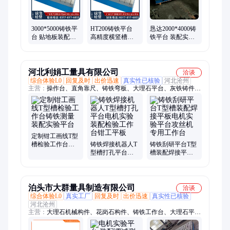
铸铁垫箱、地轨、弯板、方箱、铸铁地轨、铸铁平板
3000*5000铸铁平
HT200铸铁平台
恳达2000*4000铸
台 贴地板装配实
高精度横竖槽装
铁平台 装配实验
验平台支持定制
配平台震动实验
用 灰铸铁材质 精
加工
台
度满足需求
河北利娟工量具有限公司
洽谈
综合体验L0
回复及时
出价迅速
真实性已核验
河北沧州
主营：
操作台、直角靠尺、铸铁弯板、大理石平台、灰铁铸件、
焊接夹具、划线平板、四方直角尺、大理石直角尺、矩形大理石
量尺、球墨球型止回阀
定制钳工画线T型
槽检验工作台铸
铸铁焊接机器人T
铸铁刮研平台T型
铁测量装配实验
型槽打孔平台电
槽装配焊接平板
平台
机实验装配检验
电机实验平台攻
工作台钳工平板
丝机专用工作台
泊头市大群量具制造有限公司
洽谈
综合体验L0
真实工厂
回复及时
出价迅速
真实性已核验
河北沧州
主营：
大理石机械构件、花岗石构件、铸铁工作台、大理石平
台、气浮平台、检验平台、测量平台、铸铁平台、电机试验平