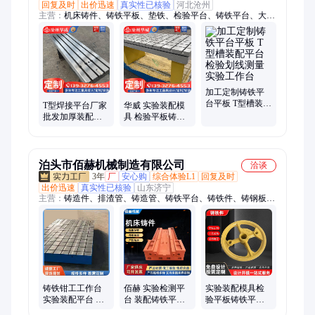
回复及时
出价迅速
真实性已核验
河北沧州
主营：
机床铸件、铸铁平板、垫铁、检验平台、铸铁平台、大理
石平台、划线平台、T型槽平台、三维柔性焊接平台、大型铸铁
平台、电机试验平台、柔性多孔焊接平台、焊接平台、现货开槽
平台、攻丝机平台、装配平台、灰铁铸件、地轨、铸铁弯板、铸
铁平尺、铝镁平尺、铁地板、消失模铸件、T型槽工作台
加工定制铸铁平
台平板 T型槽装配
T型焊接平台厂家
华威 实验装配模
平台 检验划线测
批发加厚装配实
具 检验平板铸铁
量实验工作台
验台工作台重型
平台 多种规格
电机焊接铸铁平
台
泊头市佰赫机械制造有限公司
洽谈
3年
厂
安心购
综合体验L1
回复及时
出价迅速
真实性已核验
山东济宁
主营：
铸造件、排渣管、铸造管、铸铁平台、铸铁件、铸钢板、
铁铸件、输送辊、耐热舟、铸钢件、下底板、钢铸件、灰铁件、
炉台板、还原罐、耐热钢、导向板、耐磨管、下料管、耐磨钢、
泡沫模、挡砖圈、斜口管、炉底板、压铸件、灰铸铁
铸铁钳工工作台
佰赫 实验检测平
实验装配模具检
实验装配平台 焊
台 装配铸铁平台
验平板铸铁平台
接测量操作台 现
钳工工装夹具 DS-
消失模铸造 支持