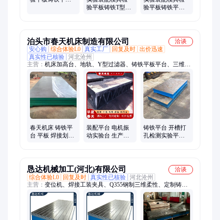
精度稳定 品类齐
验平板铸铁T型槽
验平板铸铁平台
全
平台 非标规格 实
GSJC05 地轨系列
力工厂
规格可定制
泊头市春天机床制造有限公司
洽谈
安心购
综合体验L0
真实工厂
回复及时
出价迅速
真实性已核验
河北沧州
主营：
机床加高台、地轨、Y型过滤器、铸铁平板平台、三维平
台、软密封闸阀、大型机床工作台、斜铁、铸铁件、铸铁弯板、
摇臂钻工作台、大底板、机床铸件、大理石平板、斜垫铁、闸
阀、振动测试台、机床垫铁、等高垫铁、等高块、铸造件、沟槽
阀门、止回阀
春天机床 铸铁平
装配平台 电机振
铸铁平台 开槽打
台 平板 焊接划线
动实验台 生产线
孔检测实验平台
装配实验平台 模
测试装配平板 春
装配模具检验铸
具钳工平板3000
天机床
铁平板量具3米*4
米
恳达机械加工(河北)有限公司
洽谈
综合体验L0
回复及时
真实性已核验
河北沧州
主营：
变位机、焊接工装夹具、Q355钢制三维柔性、定制铸铁
平台、测量划线平台、柔性焊接平台、焊接装配灰铸铁平台、花
岗岩检验平台、多孔径柔性焊接平台、渗氮铸铁三维平台、大理
石平台、震动实验平台、铸铁平台、焊接平台、大理石方箱、渗
氮焊接工作台、180°螺旋压紧器、多功能定位夹具、铸铁方箱、