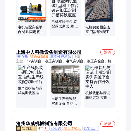
台、T型槽平台、焊接平台、大理石工作台、大理石平尺、大理
石方尺、大理石方箱
电机实验平台 装
配调试测试T型槽
电机装配实验平
电机实验固定底
工作台 铸造加工
台 铸铁固定底座
座 T型槽装配工作
定制开槽铸铁底
实验室试验灰铁
台 铸铁试验平台
座
地板 单件起出货
铸造加工一体化
快
上海中人科教设备制造有限公司
洽谈
安心购
综合体验L0
真实性已核验
上海
主营：
plc实训台、液压实训台、电气实训台、液压实验台、机械
创新实验台、实验平台、传感器实验台、机械原理实验、机械基
础实验、减速器模型、维修电工实训装置、电工实训台、电工电
拖、冲压模具、教学模具、教学设备、实训装置、实训设备、电
梯实训设备、空调实训台、电梯模型、消防电梯模型、电工电子
实训台、机械陈列柜、液压气动实训台
生产线拆装与调
试实训装置 自动
机械装配与调试
生产线装配实验
非标定制 实训实
自动生产线装配
平台
验平台 支持合作
实训设备 自动生
开发 中人
产线装配实验平
台
沧州华威机械制造有限公司
洽谈
4年
厂
安心购
综合体验L0
真实工厂