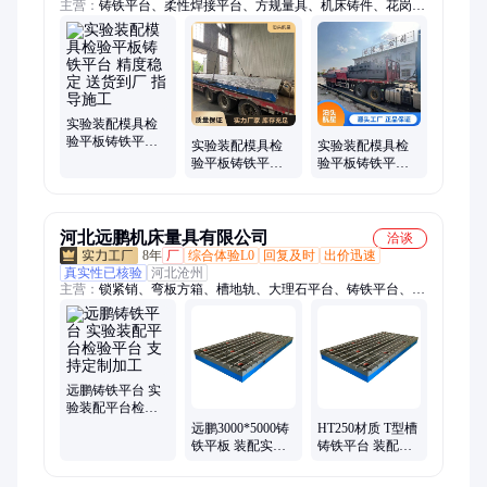
主营：
铸铁平台、柔性焊接平台、方规量具、机床铸件、花岗石
量具
实验装配模具检
验平板铸铁平台
实验装配模具检
实验装配模具检
精度稳定 送货到
验平板铸铁平台
验平板铸铁平台
厂 指导施工
二维多维多孔 加
消失模铸造 支持
工定制 种类多样
定制
河北远鹏机床量具有限公司
洽谈
8年
厂
综合体验L0
回复及时
出价迅速
真实性已核验
河北沧州
主营：
锁紧销、弯板方箱、槽地轨、大理石平台、铸铁平台、槽
平台、焊接平台、柔性平台、柔性焊接平台、检验平台、定位平
台、试验平台、三维平台、工作平台、槽平板、焊接夹具、铆焊
平板、划线平板、灰铁铸件、铸造角铁、平板量具、工装夹具、
焊接组合、铸件床身
远鹏铸铁平台 实
验装配平台检验
平台 支持定制加
远鹏3000*5000铸
HT250材质 T型槽
工
铁平板 装配实验
铸铁平台 装配实
平台 支持定制加
验台支持定制加
工
工