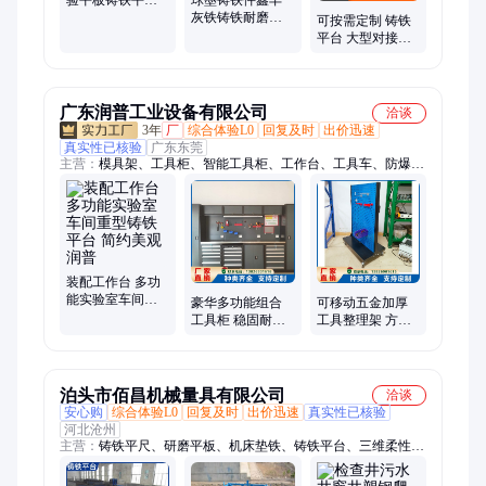
精度稳定 品类齐
灰铁铸铁耐磨耐
可按需定制 铸铁
全
热件 球铁机床件
平台 大型对接平
生产加工HT300
台平板 铸铁装配
平台
广东润普工业设备有限公司
洽谈
3年
厂
综合体验L0
回复及时
出价迅速
真实性已核验
广东东莞
主营：
模具架、工具柜、智能工具柜、工作台、工具车、防爆
柜、修模台、模具货架、钳工桌、刀具车、模具工作台、飞模
台、重型工具柜、防静电工作台、CNC工作台、药品柜、模具存
放架、多功能刀具柜、四轮移动工具车、移动式抽屉模具货架、
加厚重型模具存放架、多人实训工位桌、工厂组装实训台、移动
式五金工具柜、工业移动工具储物柜
装配工作台 多功
能实验室车间重
豪华多功能组合
可移动五金加厚
型铸铁平台 简约
工具柜 稳固耐用
工具整理架 方孔
美观 润普
节约操作时间 适
百叶孔单面双面
用于维修装配 润
物料架
普
泊头市佰昌机械量具有限公司
洽谈
安心购
综合体验L0
回复及时
出价迅速
真实性已核验
河北沧州
主营：
铸铁平尺、研磨平板、机床垫铁、铸铁平台、三维柔性焊
接平台、大理石平台、焊接平台、T型槽平台、斜垫铁、水平
仪、防雨罩、直角尺、镁铝平尺、配重铁、配重块、钳工工作