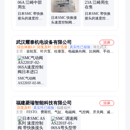
日本SMC 带快换
日本SMC 带快换
日本SMC 快换接
接头的速度控制
接头的速度控制
头速度控制阀
阀 直通型
阀 直通型
AS1201FG-M5-
AS3002F-06A 江
AS1002F-23A 江
04A 江崎中部地
崎中部周生
崎周生在售
区现货
武汉耀泰机电设备有限公司
洽谈
综合体验L0
回复及时
出价迅速
真实性已核验
湖北武汉
主营：
齿轮泵、叶片泵、柱塞泵、电磁换向阀、比例阀、手动
阀、液压阀、ASCO、REXROTH、ATOS、VICKERS、
PARKER、YUKEN、SMC
SMC气动阀
AS2201F-02-06SA
速度控制阀日本
进口
福建菱瑞智能科技有限公司
洽谈
回复及时
真实性已核验
福建福州
主营：
FESTO、费斯托、气缸、电磁阀、气控阀、开关阀、减压
阀、排放阀、接头、气管、储气罐、dhrs-40-a、传感器、干燥
器、分气块、消声器、压力表、维修包、近开关、dhds-16-a、
kmppe-b-5、缓冲器、过滤器、电模块、油雾器