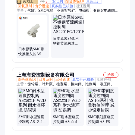
7年
厂
安心购
综合体验L0
真实工厂
回复及时
出价迅速
真实性已核验
浙江温州
主营：
气缸、SMC气缸、亚德客气缸、电磁阀、亚德客电磁阀、
FESTO电磁阀、SMC电磁阀、三位五通电磁阀、气动元件、
CKD气缸、SC标准气缸、MA迷你气缸、SDA薄型气缸、带导杆
气缸、滑台气缸、手指气缸、旋转气缸、非标气缸定制、气缸平
替、气源处理器、气动接头、快速接头、费斯托气缸、高温气
缸、低温气缸
日本原装SMC不
锈钢节流阀速度
控制阀
日本原装SMC带
AS2201FG/1201FG
快换接头的AS速
度控制阀直通节
流阀AS1002F-
04A
上海海费控制设备有限公司
洽谈
综合体验L0
回复及时
出价迅速
真实性已核验
江苏苏州
主营：
齿轮泵、叶片泵、柱塞泵、换向阀、比例阀、液压阀、防
爆电磁阀、变量泵、马达、软管、过滤器
SMC耐水型速度
SMC耐水型速度
SMC带刻度速度
控制阀 AS□2□1F-
控制阀 AS□2□1F-
控制阀 AS-FS系
W2D系列 耐水滴
W2D系列 耐水滴
列 流量数值管理
环境 防误调
环境 防误调
减少设定错误