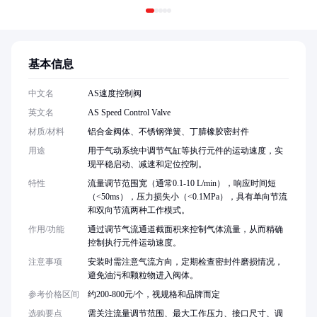
基本信息
中文名
AS速度控制阀
英文名
AS Speed Control Valve
材质/材料
铝合金阀体、不锈钢弹簧、丁腈橡胶密封件
用途
用于气动系统中调节气缸等执行元件的运动速度，实
现平稳启动、减速和定位控制。
特性
流量调节范围宽（通常0.1-10 L/min），响应时间短
（<50ms），压力损失小（<0.1MPa），具有单向节流
和双向节流两种工作模式。
作用/功能
通过调节气流通道截面积来控制气体流量，从而精确
控制执行元件运动速度。
注意事项
安装时需注意气流方向，定期检查密封件磨损情况，
避免油污和颗粒物进入阀体。
参考价格区间
约200-800元/个，视规格和品牌而定
选购要点
需关注流量调节范围、最大工作压力、接口尺寸、调