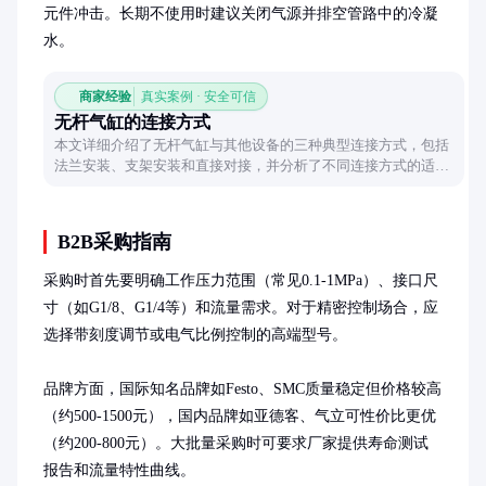
元件冲击。长期不使用时建议关闭气源并排空管路中的冷凝
水。
商家经验
真实案例 · 安全可信
无杆气缸的连接方式
本文详细介绍了无杆气缸与其他设备的三种典型连接方式，包括
法兰安装、支架安装和直接对接，并分析了不同连接方式的适用
场景和注意事项，帮助读者快速掌握无杆气缸的连接技巧。
B2B采购指南
采购时首先要明确工作压力范围（常见0.1-1MPa）、接口尺
寸（如G1/8、G1/4等）和流量需求。对于精密控制场合，应
选择带刻度调节或电气比例控制的高端型号。

品牌方面，国际知名品牌如Festo、SMC质量稳定但价格较高
（约500-1500元），国内品牌如亚德客、气立可性价比更优
（约200-800元）。大批量采购时可要求厂家提供寿命测试
报告和流量特性曲线。