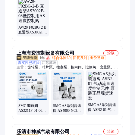
磁阀、宝德电磁阀、Atos溢流阀、THK、贺德克蓄能器、易福门
传感器、罗克韦尔、Aventics气缸、danfoss压力开关
AW20-F02BG-2-B
直通型AS3002F-
08低控制用AS速
度控制阀
上海海费控制设备有限公司
洽谈
1年
品
综合体验L0
回复及时
出价迅速
真实性已核验
江苏苏州
主营：
齿轮泵、叶片泵、柱塞泵、换向阀、比例阀、变量泵、马
达
SMC AS系列调速
SMC 调速阀
SMC AS系列调速
阀 ASN2-01 气动
AS2211F-01-06SA
阀 AS4000-N02
流量速度控制元
R1/8 Φ6 气动流量
NPT1/4 气动流量
件 原装正品现货
速度控制元件 原
速度控制元件 原
速发
装正品
装正品
乐清市神威气动有限公司
洽谈