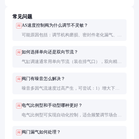
常见问题
AS速度控制阀为什么调节不灵敏？
问
可能原因包括：调节机构磨损、密封件老化漏气、节
流孔堵塞。建议拆卸清洗并更换磨损件，检查气源是
否含油水杂质。
如何选择单向还是双向节流？
问
气缸调速通常用单向节流（装在排气口），双向精密
控制用双向节流。注意单向阀方向应与气缸负载方向
一致。
阀门有噪音怎么解决？
问
噪音多因气流速度过高产生，可尝试：1）增大下游
管路直径 2）安装消声器 3）采用多级节流设计阀
门。
电气比例型和手动型哪种更好？
问
电气比例型可实现自动化控制，适合频繁调节场合，
价格高；手动型经济实用，适合参数固定的场合。
阀门漏气如何处理？
问