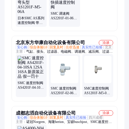
SMC 调速阀
日本SMC AS系列
AS2201F-01-06SA
速度控制阀 带快
弯头型带快插速
换接头 弯头型
度控制阀
AS1201F-M5-06A
北京东方华康自动化设备有限公司
洽谈
安心购
综合体验L0
回复及时
出价迅速
真实性已核验
北京
主营：
气缸、接头、过滤器、电磁阀、调速阀、减压阀、过滤减
压阀、SMC电磁阀、气爪、滑台、三联件、SMC、FESTO、
SMC气缸
SMC 速度控制阀
AS4201F-04-10SA
SMC 速度控制阀
SMC速度控制阀
12SA 16SA 新原
AS2201F-02-06SA
AS1201F-M5-06A
装正品 假一罚十
04SA 08SA 10SA
04A 02A 23A 01A
调速阀 全新原装
03A 07A 调速阀
正品
全新原装
成都志滔自动化设备有限公司
洽谈
安心购
综合体验L0
回复及时
真实性已核验
四川成都
主营：
诺冠Norgren、海隆herion、宝硕buschjost、SMC速度控制
阀、亚德客airtac、费斯托festo、百弗bifold、SMC