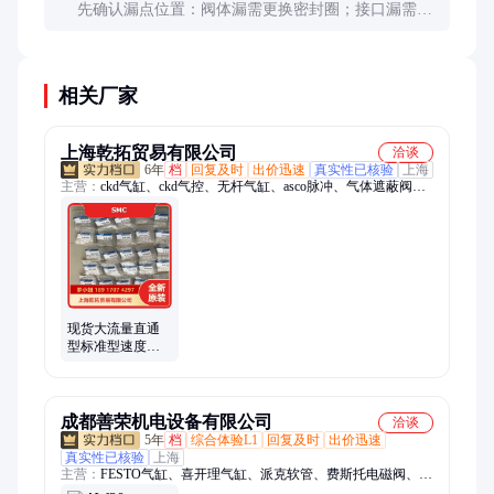
先确认漏点位置：阀体漏需更换密封圈；接口漏需检
查螺纹是否损伤或密封带是否完好；调节部位漏可能
是O型圈老化。
相关厂家
上海乾拓贸易有限公司
洽谈
6年
档
回复及时
出价迅速
真实性已核验
上海
主营：
ckd气缸、ckd气控、无杆气缸、asco脉冲、气体遮蔽阀、
紧急开放阀、ASCO电磁阀、费斯托电磁阀、阿托斯液压阀、ab
伺服电机、吸附式干燥器、FESTO气缸、诺冠电子压力开关、贝
加莱模块、博力谋、Hydac压力传感器、霍尼韦尔限位开关、伊
顿叶片泵、Origa无杆气缸、邦纳传感器、Pilz继电器、松下传感
器
现货大流量直通
型标准型速度控
制阀AS420-04
成都善荣机电设备有限公司
洽谈
5年
档
综合体验L1
回复及时
出价迅速
真实性已核验
上海
主营：
FESTO气缸、喜开理气缸、派克软管、费斯托电磁阀、
ASCO电磁阀、CAMOZZI电磁阀、诺冠电磁阀、意大利SIRAI电