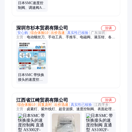
日本SMC速度控
制阀、调速阀AS
系列 AS2201F-01-
06SA【原装正
品】
深圳市杉本贸易有限公司
洽谈
安心购
综合体验L0
出价迅速
真实性已核验
广东深圳
主营：
电动螺丝刀、手动工具、手推车、电磁阀、液压钳、各类
泵、焊接机、测试工具、热电偶、研磨机、粘度计、点胶机、胶
纸机、真空泵、压接钳、检电器、劳保工具、离子风机、集尘器
日本SMC 带快换
接头的速度控制
阀 AS1211F-M5-
04A 削减作业工
时
江西省江崎贸易有限公司
洽谈
综合体验L0
回复及时
出价迅速
真实性已核验
江西萍乡
主营：
卤素灯、紫外线灯、超音波膜、速度控制阀、表面处理装
置、快速接头、气动浮球、举模器