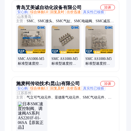
青岛艾美诚自动化设备有限公司
洽谈
安心购
综合体验L0
回复及时
出价迅速
真实性已核验
山东青岛
主营：
SMC、SMC接头、SMC气缸、SMC电磁阀、SMC减压
阀、SMC调速阀、SMC比例阀、SMC调压阀、SMC气控阀、
SMC防爆阀、SMC气动元件、SMC三联件、SMC过滤器、SMC
油雾器、SMC真空发生器、SMC两联件、SMC磁性开关、SMC
启动元件、SMC压力开关、SMC代理、SMC消音器、SMC现
货、日本进口SMC、SMC品牌、SMC原装正品
SMC AS1000-M5
SMC AS1000-M5
SMC AS1000-M5
标准型速度控制
标准型速度控制
标准型速度控制
阀 高精度控制 原
阀 调节范围广 安
阀 体积小 兼容多
装正品 适应性强
装简便 精准控制
种控制系统
施麦柯传动技术(昆山)有限公司
洽谈
安心购
综合体验L1
回复及时
出价迅速
真实性已核验
江苏苏州
主营：
气立可气动元件、亚德客气动元件、SMC气动元件、
SMC气控阀、费斯托气动元件