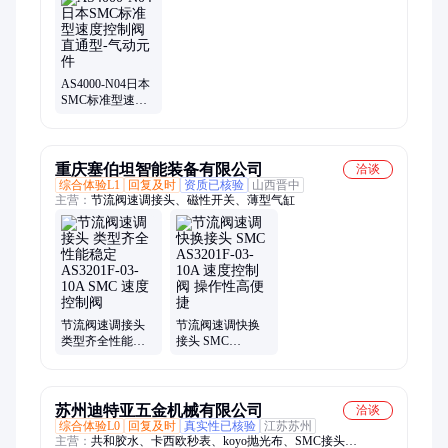
AS4000-N04日本
SMC标准型速度
控制阀直通型-气
动元件
重庆塞伯坦智能装备有限公司
洽谈
综合体验L1
回复及时
资质已核验
山西晋中
主营：
节流阀速调接头、磁性开关、薄型气缸
节流阀速调接头
节流阀速调快换
类型齐全性能稳
接头 SMC
定 AS3201F-03-
AS3201F-03-10A
10A SMC 速度控
速度控制阀 操作
制阀
性高便捷
苏州迪特亚五金机械有限公司
洽谈
综合体验L0
回复及时
真实性已核验
江苏苏州
主营：
共和胶水、卡西欧秒表、koyo抛光布、SMC接头