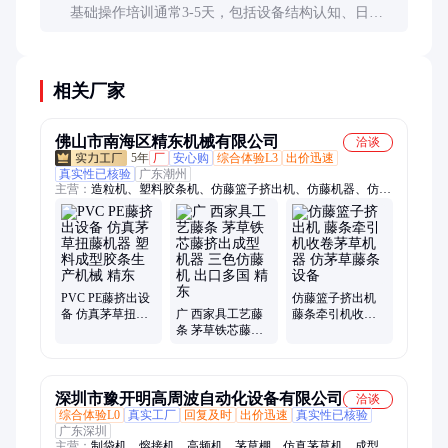
基础操作培训通常3-5天，包括设备结构认知、日常
操作和维护。高级调试技术可能需要1-2周的实践掌
握。
相关厂家
佛山市南海区精东机械有限公司
洽谈
5年
厂
安心购
综合体验L3
出价迅速
真实性已核验
广东潮州
主营：
造粒机、塑料胶条机、仿藤篮子挤出机、仿藤机器、仿藤
机、收卷机、牵引机、挤出机、塑料挤出机、裁切机、裁断机、
塑料收卷机、胶条收卷机、收卷设备、仿藤设备、胶条挤出机、
管材机、管材挤出机、行星机、胶条挤出设备、胶条设备、皮带
牵引机、双收卷机、单收卷机、吸管挤出机
PVC PE藤挤出设
仿藤篮子挤出机
备 仿真茅草扭藤
广 西家具工艺藤
藤条牵引机收卷
机器 塑料成型胶
条 茅草铁芯藤挤
茅草机器 仿茅草
条生产机械 精东
出成型机器 三色
藤条设备
仿藤机 出口多国
精东
深圳市豫开明高周波自动化设备有限公司
洽谈
综合体验L0
真实工厂
回复及时
出价迅速
真实性已核验
广东深圳
主营：
制袋机、熔接机、高频机、茅草棚、仿真茅草机、成型