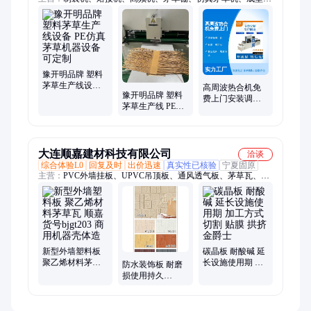
机、热压机、电动机、帆布机、封口机、袋子机、焊接机、熔断
机、塑料pe袋、气垫粉扑、高周波机、塑料薄膜、高频热合机、
抛光清洁布、吸塑包装机、高周波设备、封口吸塑机、地暖膜拉
料机、高周波热合机、地热袋热合机
豫开明品牌 塑料
茅草生产线设备
高周波热合机免
豫开明品牌 塑料
PE仿真茅草机器
费上门安装调试
茅草生产线 PE仿
设备可定制
高效便捷 经久耐
真茅草机器设备
用 现货
大连顺嘉建材科技有限公司
洽谈
综合体验L0
回复及时
出价迅速
真实性已核验
宁夏固原
主营：
PVC外墙挂板、UPVC吊顶板、通风透气板、茅草瓦、外
墙挂板、碳晶板、水泥纤维板、金属雕花板、透气吊顶板、PVC
挂板、外墙PVC挂板、PVC吊顶板、水泥板、冰火板、A级水泥
板、金刚木、室内防撞板、室内竹木纤维板、竹木纤维板、室内
碳晶板、室内吊顶板、檐口板、檐口吊顶板、水泥外墙板、通体
板、保温一体板
新型外墙塑料板
碳晶板 耐酸碱 延
聚乙烯材料茅草
长设施使用期 加
防水装饰板 耐磨
瓦 顺嘉 货号
工方式切割 贴膜
损使用持久
bjgt203 商用机器
拱挤 金爵士
5600*385 皇朝爵
壳体造
士 可冲洗