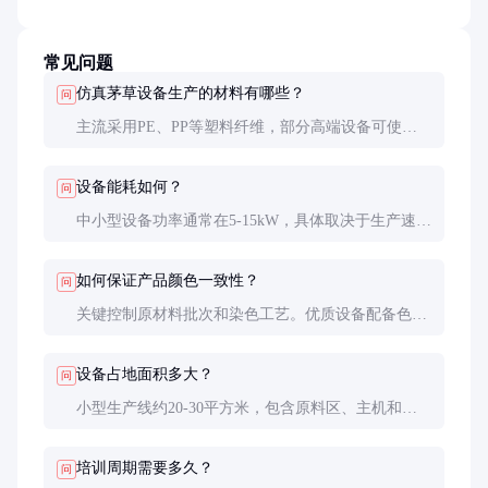
常见问题
仿真茅草设备生产的材料有哪些？
问
主流采用PE、PP等塑料纤维，部分高端设备可使用
改性材料提升防火和抗UV性能。原材料应选择经过
防紫外线处理的专用纤维，确保户外使用寿命。
设备能耗如何？
问
中小型设备功率通常在5-15kW，具体取决于生产速度
和加热系统。节能型设备采用变频技术，可降低30%
左右的能耗。
如何保证产品颜色一致性？
问
关键控制原材料批次和染色工艺。优质设备配备色母
粒自动配比系统，误差控制在±1%以内，确保颜色稳
定。
设备占地面积多大？
问
小型生产线约20-30平方米，包含原料区、主机和成
品区。全自动线可能需要50-80平方米，需预留操作
和维护空间。
培训周期需要多久？
问