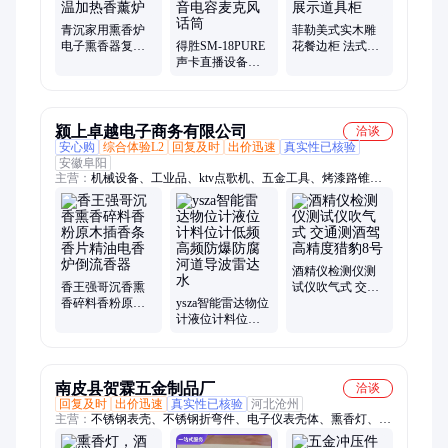
青沉家用熏香炉
菲勒美式实木雕
电子熏香器复古
得胜SM-18PURE
花餐边柜 法式做
便携电熏炉精油
声卡直播设备专
旧书架客厅酒柜
炉调温加热香薰
用套装主播唱K歌
多层展示道具柜
炉
录音电容麦克风
话筒
颍上卓越电子商务有限公司
洽谈
安心购
综合体验L2
回复及时
出价迅速
真实性已核验
安徽阜阳
主营：
机械设备、工业品、ktv点歌机、五金工具、烤漆路锥、
智能防雷箱、静电消除器、高压发生器、三相稳压器、网络机顶
盒、隐形防护网、立式洗眼器、无尘工作台、无线叫号器、高压
除尘枪、冰块机、除湿机、柴油发电机组、数控切割机、高空作
业车、高低温试验箱、光谱分析仪、电泳仪、工业用吸尘器
酒精仪检测仪测
香王强哥沉香熏
试仪吹气式 交通
香碎料香粉原木
ysza智能雷达物位
测酒驾高精度猎
插香条香片精油
计液位计料位计
豹8号
电香炉倒流香器
低频高频防爆防
腐河道导波雷达
水
南皮县贺霖五金制品厂
洽谈
回复及时
出价迅速
真实性已核验
河北沧州
主营：
不锈钢表壳、不锈钢折弯件、电子仪表壳体、熏香灯、各
种冲压件、钣金件、机加工件