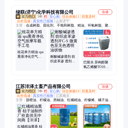
肤
绿联(济宁)化学科技有限公司
洽谈
5年
档
安心购
综合体验L1
回复及时
出价迅速
真实性已核验
山东济宁
主营：
合成树脂、固化剂、不饱和树脂、精油、环氧树脂、聚酯
多元醇、酚醛树脂、医药中间体
桂花单方精油 spa
熏香净化空气按
耐酸碱渗透剂 纺
摩车载手工皂
织皮革渗 透剂
巴斯夫 异构醇聚
JFC-S 微黄色至无
氧乙烯醚TO10
色透明油状物
TO-12 低泡清洗乳
化剂 强力渗透剂
江苏沣泽土畜产品有限公司
洽谈
5年
档
安心购
综合体验L0
回复及时
出价迅速
真实性已核验
江苏南京
主营：
甜橙油、柠檬油、西柚油、红橘精油、柠檬烯、橘子油、
丁香油
红橘精油熏香 桔