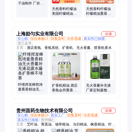
子油制作 厂价直
供无中间商【沣
天然香料柠檬油
天然香料柠檬油
泽】
美国柠檬精油熏
柠檬精油熏香原
香原料 173KG 1
料 植物提取 含量
对1专人售后指导
99% 优惠直营价
沣泽
沣泽
上海励匀实业有限公司
洽谈
安心购
综合体验L1
回复及时
出价迅速
真实性已核验
浙江金华
主营：
酒店香氛、香氛系统、扩香机、无火香薰、喷香机香水
纤维挥发棒凯琦
扩香机精油 酒店
无火香薰补充液
曼熏香精油无火
香氛会所熏香写
厂家定制森馥雅
香薰补充液花露
字楼家用别墅法
居家日用酒店客
水藤条扩香棒不
国进口白茶香味
房办公藤条熏香
堵塞
持久
精油
贵州苗药生物技术有限公司
洽谈
安心购
综合体验L0
真实工厂
回复及时
出价迅速
真实性已核验
贵州铜仁
主营：
艾叶油、青蒿油、缬草根油、当归精油、枫香精油、柠檬
精油、青蒿精油、山苍子精油、天然冬青精油、香附精油、香根