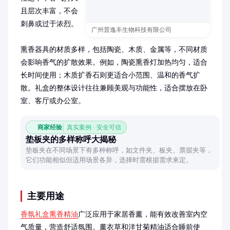
且层次丰富，不会
刺鼻或过于浓烈。

广州普逸丰生物科技有限公司
熏香器具的材质多样，包括陶瓷、木质、金属等，不同材质
会影响香气的扩散效果。例如，陶瓷熏香灯加热均匀，适合
长时间使用；木质扩香石则更适合小范围、温和的香气扩
散。礼盒的整体设计往往兼顾美观与功能性，适合摆放在卧
室、客厅或办公室。
商家经验
真实案例 · 安全可信
垫板夹的多样称呼大揭秘
垫板夹在不同场景下有多种称呼，如文件夹、板夹、票据夹等，
它们功能相似但适用场景各异，选择时需根据需求来定。
主要用途
香氛礼盒熏香精油
广泛应用于家居香薰，能有效改善室内空
气质量，营造舒适氛围。薰衣草和洋甘菊精油适合睡前使