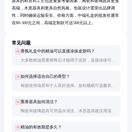
器具的材质和工艺也是重要考量因素，陶瓷和玻璃器具更显
高端，木质器具则更具自然风格。包装设计需突出品牌调
性，同时确保运输安全。价格方面，中端礼盒的批发价通常
在80-300元之间，高端定制款可达500元以上。
常见问题
香氛礼盒中的精油可以直接涂抹皮肤吗？
问
大多数精油需要稀释后才能用于皮肤，直接涂抹可能
引起刺激。使用前请阅读产品说明，或咨询专业人士
建议。
如何选择适合自己的香型？
问
根据使用场景和个人喜好选择。放松睡眠可选薰衣
草，提神醒脑可选薄荷，清新空气可选柠檬。初次尝
试建议选择混合香型礼盒。
熏香器具如何清洁？
问
陶瓷和玻璃器具可用温水清洗，木质器具建议用湿布
擦拭。避免使用强效清洁剂，以免残留气味影响精油
香气。
精油的有效期是多久？
问