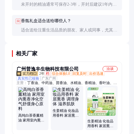
未开封的精油通常可保存2-3年，开封后建议1年内用
完。柑橘类精油保质期较短，约6-12个月。
香氛礼盒适合送给哪些人？
问
适合送给注重生活品质的朋友、家人或同事，尤其适
合节日、生日、新婚等场合。商务礼品也可选择低调
奢华的款式。
相关厂家
广州普逸丰生物科技有限公司
洽谈
2年
档
综合体验L0
回复及时
出价迅速
真实性已核验
广东广州
主营：
丁香油、中药油、茴香油、水精油、香精油、香叶油、桉
叶素、能量油、桉叶油、洋甘菊、茶树油、皮傲宁、乙基醚、基
础油、抗菌剂、蜂草油、护肤品、己二醇、当归油、鼠尾草、增
补剂、玉米油、丝柏油、香薰油、提取液
生姜精油 化妆品
高纯白茶香薰精
用香料 家居熏香
油 家用室内熏香
调理身体 滋养肌
生姜精油 化妆品
净化空气舒缓身
肤
用香料 家居熏香
心原料
调理身体 滋养肌