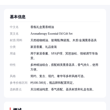
基本信息
中文名
香氛礼盒熏香精油
英文名
Aromatherapy Essential Oil Gift Set
材质/用料
天然植物精油、玻璃瓶/陶瓷瓶、木质/金属熏香器具
分类
家居香薰、礼品套装
用途
用于家居香薰、SPA护理、冥想放松、情绪调节等场
景。
特性
多种精油组合，搭配精美熏香器具，香气持久，使用
方便。
风格
简约、复古、现代、奢华等多样风格可选。
参考价格区间
约100-500元，视品牌和配置而定。
选购要点
关注精油纯度、香气搭配、器具材质和礼盒包装。