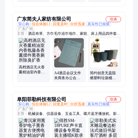
配原料 熏香用油
广东简夫人家纺有限公司
洽谈
安心购
综合体验L1
回复及时
出价迅速
真实性已核验
广东广州
主营：
酒店布草、方巾毛巾浴巾地巾、家纺、床上用品四件套、
毛毯、酒店用品、床尾巾、酒店床上用品四件套、医院床上用品
三件套、学校宿舍床上用品三件套、被芯
高档酒店无火香
薰精油室内香氛
A4酒店会议文件
简约创意无盖阻
藤条香薰摆件熏
夹商务办公合同
燃塑料垃圾桶酒
香厕所除臭扩香
写字板皮质菜单
店宾馆家用卫生
资料夹pu学生画
间办公室纸篓批
板夹
发
阜阳菲勒科技有限公司
洽谈
安心购
综合体验L2
回复及时
出价迅速
真实性已核验
广东广州
主营：
机械设备、仪器设备、五金工具、碟片蓝牙播放机、影院
音箱、数码印花机、生化培养箱、石油干洗机、无刷充电锤、水
准仪、酒精测试仪、公共饮水机、工业洗衣机、混凝土养护箱、
迷你绣花机、螺杆式闸门、排卵测定仪、激光水平仪、电子平水
仪、气动扳手、投影电视、集成灶蒸烤箱一体、液体粘度测试仪