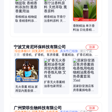
精油、松针精油、檀香精油、缬草精油、薰衣草精油、艾纳香
油、缬草提取物、藤茶提取物、艾片、珊瑚姜油、二氢杨梅素、
佛手柑油、水飞蓟籽油、香叶天竺葵、显齿蛇葡萄叶多酚
香根精油 植物提
檀香精油 芳香疗
取 香精香料添加
法香料原料 天然
剂 熏香香薰用油
萃取 熏香原料
香附精油 单方香
料油 日化香精调
配原料 熏香用油
宁波艾肯尼环保科技有限公司
洽谈
综合体验L0
回复及时
出价迅速
真实性已核验
浙江宁波
主营：
喷香机、扩香机、客房香薰、香薰精油、扩香石精油、精
油补充液、商用香氛香水、香薰植物精油、香薰厕所香氛、香氛
植物精油、智能定时香氛机、超声波香薰机精油、永生花香薰精
油、水性香薰精油、无火香薰精油、藤条香薰、无火香薰、电热
香薰、宠物除臭剂、香薰机补充液、香水除臭香薰、车载手持喷
雾、除甲醛香薰喷雾、香薰香片、芳香喷雾
扩香无火香薰精
油香包家用室内
居家卧室酒店客
无火香薰 精油 家
熏香摆件香氛礼
房香薰插电香氛
用室内熏香摆件
物 艾肯尼
用电植物精油熏
香氛礼物批发 艾
香电热香薰套装
肯尼
35ml
广州荣菲生物科技有限公司
洽谈
综合体验L0
回复及时
出价迅速
真实性已核验
广东广州