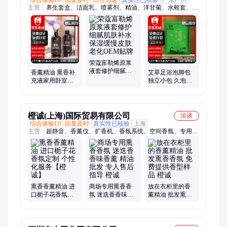
主营：
养生套盒、洁面乳、喷雾剂、精油、洋甘菊、水蛭套、金
蟾套、洗面奶、抗精华、润肤水、洗头膏、草本液、萃取油、搓
泥宝、洗手液、身体油、身体乳、基础油、橄榄油、花椒霜、防
嗮霜、护手霜、护肤品、护发素、芦荟胶、面霜
荣蔻富勒烯原浆
液套修护细腻肌
香薰精油 熏香补
艾草足浴泡脚包
肤补水保湿缓慢
充液家用卧室内
独立小包 久泡不
皮肤老化OEM贴
持久留香 货源充
散 随时用 加工
牌
足
oem贴牌
橙诚(上海)国际贸易有限公司
洽谈
综合体验L0
回复及时
真实性已核验
上海
主营：
超静音、香薰仪、扩香机、香氛系统、空间香氛、专用香
氛、香氛加香、香氛控制、酒店香氛、香氛送风、植物精油、女
性香氛、精油香薰、香氛设备、养生精油、超市香氛、1对1定
制、大堂香薰、连锁超市、香薰助眠、香薰套装、无火香薰、机
构检测、酒店香薰、加香设备
熏香香薰精油 进
商场专用熏香香
放在衣柜里的香
口栀子花香氛定
氛 迷迭香香味香
薰精油 批发熏香
制 个性化服务
薰 精油批发 专人
香氛 免费提供香
【橙诚】
售后指导 橙诚
型样品 橙诚