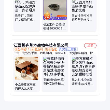
熏香灯，酒精
五金冲压件冲压
灯，精油灯成品
圆片角码连接件
及配件家居，办
耐高压 售后完善
机加工件 公差 是
公通用
钢材 1000000 1-3
桥梁、电力、建
筑、工业设备
江西川卉草本生物科技有限公司
洽谈
综合体验L1
回复及时
出价迅速
真实性已核验
主营：
免洗洗手液、巴塔纳油、BatanaOil、外贸滚珠精油、护发
精油、spa精油、Amazon外贸品、巴塔纳洗发水、粉色石英滚珠
蓖麻油、美黑霜、乳木果油、椰子油
香薰蜡烛持久熏
单方柑橘植物蒸
香卧室淡香植物
馏精油spa按摩
小众香薰家用室
精油香薰蜡烛浪
DIY香皂香薰机加
内持久无火熏香
漫摆件礼物伴手
湿器补充液甜橙
家居檀木沉香香
礼
橙香
薰精油伴手礼摆
件