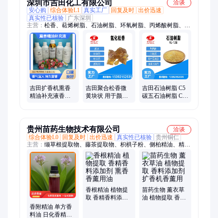
深圳市吉田化工有限公司
洽谈
安心购
综合体验L1
真实工厂
回复及时
出价迅速
真实性已核验
广东深圳
主营：
松香、萜烯树脂、石油树脂、环氧树脂、丙烯酸树脂、酚
醛树脂、马林酸树脂、达玛树脂、附着力促进剂、二氧化硅、丁
苯橡胶、水性氯丁胶乳、水性丁苯胶、水性增粘乳液、水性聚氨
酯、增稠剂、消泡剂、抗氧剂、水晶滴胶、AB胶、白乳胶、水
性黄胶、天然乳胶、美缝剂、色浆色精
吉田扩香机熏香
吉田聚合松香微
吉田石油树脂 C5
精油补充液香格
黄块状 用于颜料
碳五石油树脂 C9
里拉 桂花 柠檬 茉
表面处理 助焊剂
碳九石油树脂 YL-
莉 白茶 遮味剂
氢化松香AJ03
120石油树脂
贵州苗药生物技术有限公司
洽谈
综合体验L0
回复及时
出价迅速
真实性已核验
贵州铜仁
主营：
缬草根提取物、藤茶提取物、枳椇子粉、侧柏精油、精
油、艾片、缬草油、艾叶油、青蒿油、珊瑚姜油、山苍子油、侧
柏油、当归油、川芎油、鱼腥草油、缬草提取物、显齿蛇葡萄叶
粉、牡荆油、迷迭香油、厚朴油、提取物
香根精油 植物提
苗药生物 薰衣草
取 香精香料添加
油 植物提取 香料
剂 熏香香薰用油
添加剂 扩香机香
香附精油 单方香
薰用
料油 日化香精调