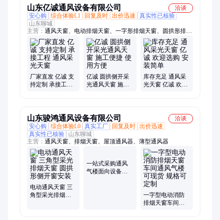
山东亿诚通风设备有限公司
洽谈
安心购
综合体验L1
回复及时
出价迅速
真实性已核验
山东聊城
主营：
通风天窗、电动排烟天窗、一字形排烟天窗、圆拱形排烟
天窗
厂家直发 亿诚 支
亿诚 圆拱侧开采
库存充足 通风采
持定制 承接工程
光通风天窗 施工
光天窗 亿诚 欢迎
通风采光天窗
便捷 使用方便
选购 安装简单
山东骏鸿通风设备有限公司
洽谈
安心购
综合体验L0
真实工厂
回复及时
出价迅速
真实性已核验
山东聊城
主营：
通风天窗、排烟天窗、屋顶通风器、薄型通风器
一站式采购通风
气楼面向设备维
修区节能环保天
电动通风天窗 三
窗骏鸿通风设备
角型采光排烟天
厂家
一字型电动消防
窗 圆拱形侧开窗
排烟天窗车间通
安装
风气楼可现货 规
格可定制