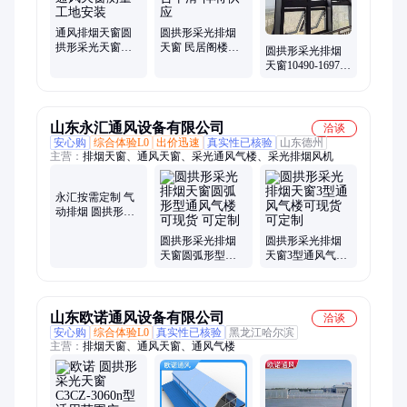
通风排烟天窗圆
圆拱形采光排烟
拱形采光天窗厂
天窗 民居阁楼
圆拱形采光排烟
房屋顶通风天窗
3*6米 开合平滑
天窗10490-16976
测量工地安装
悍将供应
风量(m3/h)气流方
向单向厂家直
山东永汇通风设备有限公司
洽谈
安心购
综合体验L0
出价迅速
真实性已核验
山东德州
主营：
排烟天窗、通风天窗、采光通风气楼、采光排烟风机
圆拱形采光排烟
圆拱形采光排烟
永汇按需定制 气
天窗圆弧形型通
天窗3型通风气楼
动排烟 圆拱形采
风气楼可现货 可
可现货 可定制
光天窗 11cj33 通
定制
风气楼 颜色可选
山东欧诺通风设备有限公司
洽谈
安心购
综合体验L0
真实性已核验
黑龙江哈尔滨
主营：
排烟天窗、通风天窗、通风气楼