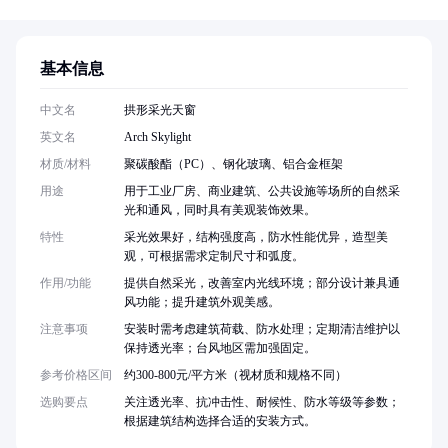
基本信息
中文名
拱形采光天窗
英文名
Arch Skylight
材质/材料
聚碳酸酯（PC）、钢化玻璃、铝合金框架
用途
用于工业厂房、商业建筑、公共设施等场所的自然采
光和通风，同时具有美观装饰效果。
特性
采光效果好，结构强度高，防水性能优异，造型美
观，可根据需求定制尺寸和弧度。
作用/功能
提供自然采光，改善室内光线环境；部分设计兼具通
风功能；提升建筑外观美感。
注意事项
安装时需考虑建筑荷载、防水处理；定期清洁维护以
保持透光率；台风地区需加强固定。
参考价格区间
约300-800元/平方米（视材质和规格不同）
选购要点
关注透光率、抗冲击性、耐候性、防水等级等参数；
根据建筑结构选择合适的安装方式。