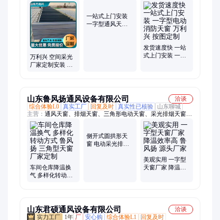
窗、消防排烟侧窗
一站式上门安装
发货速度快 一站
一字型通风天窗
式上门安装 一字
万利兴 空间采光
节能环保 万利兴
型电动消防天窗
厂家定制安装 一
易于调节
万利兴 按图定制
字型电动天窗 圆
拱侧开窗
山东鲁风扬通风设备有限公司
洽谈
综合体验L0
真实工厂
回复及时
真实性已核验
山东聊城
主营：
通风天窗、排烟天窗、三角形电动天窗、采光排烟天窗、
电动天窗、通风气楼
侧开式圆拱形天
窗 电动采光排烟
专业定制更省心
结实耐用 鲁风扬
美观实用 一字型
车间仓库降温换
天窗厂家 降温效
气 多样化转动方
率高 鲁风扬 源头
式 鲁风扬 三角型
厂家
天窗 厂家定制
山东君硕通风设备有限公司
洽谈
1年
厂
安心购
综合体验L1
回复及时