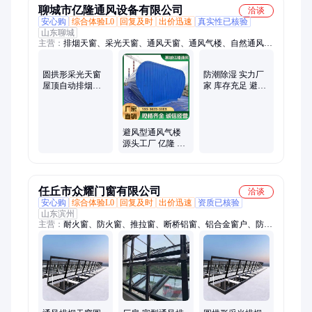
聊城市亿隆通风设备有限公司
洽谈
安心购
综合体验L0
回复及时
出价迅速
真实性已核验
山东聊城
主营：
排烟天窗、采光天窗、通风天窗、通风气楼、自然通风
器、敞开式通风设备
圆拱形采光天窗
防潮除湿 实力厂
屋顶自动排烟天
家 库存充足 避风
窗联动和手动敞
型通风气楼 亿隆
开式通风设备
避风型通风气楼
源头工厂 亿隆 规
格种类齐全 提高
采光
任丘市众耀门窗有限公司
洽谈
安心购
综合体验L0
回复及时
出价迅速
资质已核验
山东滨州
主营：
耐火窗、防火窗、推拉窗、断桥铝窗、铝合金窗户、防火
塑钢窗、防火防爆窗户