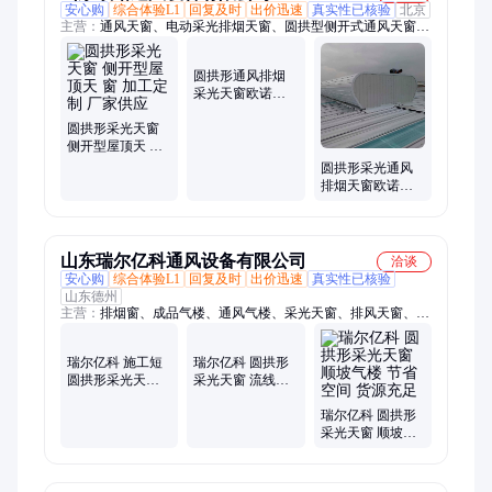
安心购
综合体验L1
回复及时
出价迅速
真实性已核验
北京
主营：
通风天窗、电动采光排烟天窗、圆拱型侧开式通风天窗、
薄型通风天窗、智能薄型通风天窗、屋脊启闭式通风天窗、圆拱
型电动采光排烟天窗、开敞式式屋脊通风天窗、弧形通风天窗、
圆拱形通风排烟
菱形启闭式通风天窗、侧开型电动采光排烟天窗、通风气楼
采光天窗欧诺提
供售后服务外观
圆拱形采光天窗
美观
侧开型屋顶天 窗
加工定制 厂家供
圆拱形采光通风
应
排烟天窗欧诺物
美价廉服务热线
山东瑞尔亿科通风设备有限公司
洽谈
安心购
综合体验L1
回复及时
出价迅速
真实性已核验
山东德州
主营：
排烟窗、成品气楼、通风气楼、采光天窗、排风天窗、排
烟天窗、通风天窗、排烟采光窗、消防通风窗、三角型通风天
瑞尔亿科 施工短
瑞尔亿科 圆拱形
圆拱形采光天窗
采光天窗 流线型
货源充足 排烟气
按图定做 用途广
楼
泛
瑞尔亿科 圆拱形
采光天窗 顺坡气
楼 节省空间 货源
充足