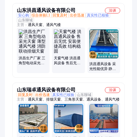
山东洪昌通风设备有限公司
洽谈
安心购
综合体验L1
回复及时
出价迅速
真实性已核验
山东聊城
主营：
通风天窗、通风气楼
洪昌生产厂家 三
天窗气楼 洪昌通
角型电动采光天
风设备 售后无忧
洪昌通风设备 采
窗 薄型通风气楼
安装便捷高效 结
光性能优异 静音
消防联动排烟天
构稳固
运行 通风天窗 厂
窗
家直发
山东瑞卓通风设备有限公司
洽谈
回复及时
出价迅速
真实性已核验
山东聊城
主营：
通风天窗、排烟天窗、三角形天窗、通风设备、通风气楼