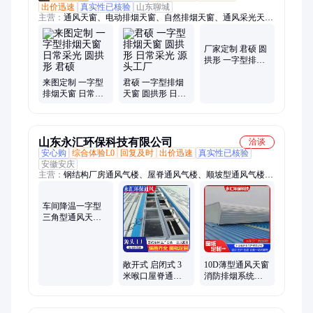
出价迅速
真实性已核验
山东聊城
主营：
通风天窗、电动排烟天窗、自然排烟天窗、通风采光天
窗、通风气楼、屋顶通风器
来图定制 一字型
君硕 一字型排烟
厂家定制 君硕 圆
排烟天窗 日常采
天窗 圆拱形 日常
拱形 一字型排烟
光 圆拱形 君硕
采光 源头工厂
天窗 日常采光
山东永汇环保科技有限公司
洽谈
安心购
综合体验L0
回复及时
出价迅速
真实性已核验
安徽安庆
主营：
钢结构厂房通风气楼、屋脊通风气楼、顺坡型通风气楼、
薄型通风天窗、圆拱形通风天窗、一字型通风天窗、三角型通风
天窗、采光排烟天窗、启闭式通风天窗、侧开式通风天窗、钢结
构通风天窗、流线型通风气楼、成品通风气楼、喉口通风气楼
车间降温一字型
敞开式 启闭式 3
10D薄型通风天窗
三角型通风天窗
米喉口屋脊通风
消防排烟系统可
供应 成品气楼生
天窗 图纸定制 上
启闭型通风气楼
产 规格全 可图纸
门安装
永汇
定制