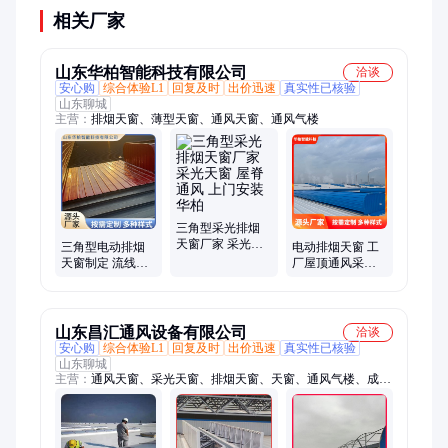
相关厂家
山东华柏智能科技有限公司
洽谈
安心购
综合体验L1
回复及时
出价迅速
真实性已核验
山东聊城
主营：
排烟天窗、薄型天窗、通风天窗、通风气楼
三角型采光排烟
天窗厂家 采光天
三角型电动排烟
电动排烟天窗 工
窗 屋脊通风 上门
天窗制定 流线型
厂屋顶通风采光
安装 华柏
通风天窗 屋脊通
天窗 消防排烟通
风 上门安装 华柏
风天窗
山东昌汇通风设备有限公司
洽谈
安心购
综合体验L1
回复及时
出价迅速
真实性已核验
山东聊城
主营：
通风天窗、采光天窗、排烟天窗、天窗、通风气楼、成品
气楼