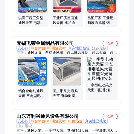
供应工程三角型
工业厂房屋面通
昌汇厂家 工业用
通风天窗 电动一
风天窗 成品通风
顺坡通风器 钢结
字型排烟天窗消
气楼 三角型通风
构排烟天窗 隔离
防联动采光天窗
排烟天窗 生产周
噪音
期短
无锡飞荣金属制品有限公司
洽谈
安心购
综合体验L0
回复及时
真实性已核验
江苏无锡
主营：
通风设备、自然通风器、通风排风设备、通风天窗、通风
采光天窗、屋脊式通风气楼
一字型电动采光
天窗 消防排烟通
铝合金电动通风
圆拱形采光通风
风天窗 圆拱型采
天窗 三角型电动
天窗 电动侧窗安
光窗 定尺制作安
采光排烟天窗 圆
装 消防联动天窗
装
拱形侧开窗安装
工程承接
山东万利兴通风设备有限公司
洽谈
安心购
综合体验L0
回复及时
出价迅速
真实性已核验
山东聊城
主营：
通风天窗、一字型天窗、电动排烟天窗、一字形排烟天