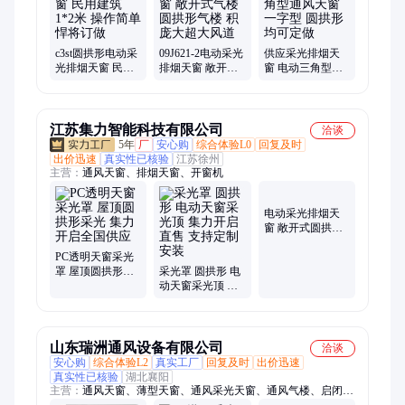
c3st圆拱形电动采
09J621-2电动采光
供应采光排烟天
光排烟天窗 民用
排烟天窗 敞开式
窗 电动三角型通
建筑 1*2米 操作
气楼圆拱形气楼
风天窗 一字型 圆
简单 悍将订做
积庞大超大风道
拱形 均可定做
江苏集力智能科技有限公司
洽谈
5年
厂
安心购
综合体验L0
回复及时
出价迅速
真实性已核验
江苏徐州
主营：
通风天窗、排烟天窗、开窗机
电动采光排烟天
窗 敞开式圆拱形
气楼 积庞大超大
PC透明天窗采光
风道
罩 屋顶圆拱形采
采光罩 圆拱形 电
光 集力开启全国
动天窗采光顶 集
供应
力开启直售 支持
定制安装
山东瑞洲通风设备有限公司
洽谈
安心购
综合体验L2
真实工厂
回复及时
出价迅速
真实性已核验
湖北襄阳
主营：
通风天窗、薄型天窗、通风采光天窗、通风气楼、启闭式