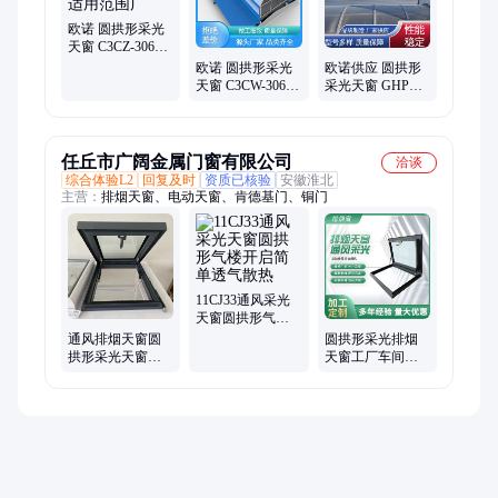
欧诺 圆拱形采光
天窗 C3CZ-3060n
型 适用范围广
欧诺 圆拱形采光
欧诺供应 圆拱形
天窗 C3CW-3060n
采光天窗 GHPC-
型 适用范围广
1530型 美观实用
任丘市广阔金属门窗有限公司
洽谈
综合体验L2
回复及时
资质已核验
安徽淮北
主营：
排烟天窗、电动天窗、肯德基门、铜门
11CJ33通风采光
天窗圆拱形气楼
开启简单透气散
通风排烟天窗圆
圆拱形采光排烟
热
拱形采光天窗厂
天窗工厂车间通
房屋顶通风天窗
风气楼可现货 可
测量工地安装
定制