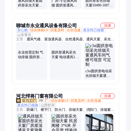
通风排烟天窗圆
厂房-字型通风排
圆拱形采光排烟
拱形采光天窗厂
烟 圆拱形通风天
天窗10490-16976
房屋顶通风天窗
窗 电动采光天窗
风量(m3/h)气流方
测量工地安装
加工定制
向单向厂家直
聊城市永业通风设备有限公司
洽谈
安心购
综合体验L0
回复及时
出价迅速
真实性已核验
山东青岛
主营：
通风气楼、屋顶通风器、自然通风器、通风天窗、采光通
风天窗、厂房通风天窗、薄型通风天窗、消防排烟天窗、一字型
排烟天窗、三角型排烟天窗、顺坡通风天窗、屋脊通风天窗、
永业按需定制 气
11cj33通风天窗、05J621通风天窗、mcw4型通风天窗、tc12b通风
动排烟 圆拱形采
天窗、mcw7型通风天窗、18J621通风天窗、06K105通风天窗、
光天窗 11cj33 通
TC10E通风天窗、TC4通风天窗、开敞式通风气楼、启闭式通风
风气楼 颜色可选
气楼
圆拱形通风采光
c3st圆拱形电动采
天窗 电动通风11
光排烟天窗通风
型 永业通风设备
车间气楼可现货
可定制
可定制
河北悍将门窗有限公司
洽谈
3年
厂
综合体验L0
回复及时
出价迅速
真实性已核验
山西忻州
主营：
防爆门、楼宇门、防火门、排烟天窗、消防门、排烟窗、
耐火窗、泄爆门、教室门、防火窗、保温门、工程门、隔热窗、
防火隔断、铝质防火、商场楼梯、防夹手门、幼儿园门、遮光窗
户、抗风压门、平开窗户、防尘窗户、家用铝合金、阻燃防盗
门、定做铝合金