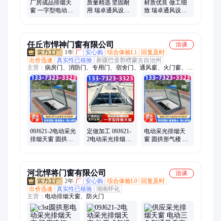
厂房成品排烟天
质量精选 坚固耐
材质优良 做工细
窗 一字型电动天
用 瑞卓通风设备
致 瑞卓通风设备
窗 屋顶通风 规格
并列式通风气楼
三角型天窗 厂家
多样 寿命长
发货迅速
供应
任丘市悍神门窗有限公司
洽谈
1年
厂
安心购
综合体验L1
回复及时
出价迅速
真实性已核验
新疆巴音郭楞蒙古自治州
主营：
病房门、消防门、专用门、宿舍门、通风窗、火门窗、硅
胶布、舍寝室、防火窗、防爆窗、耐火门、消防窗、逃生门、铝
型材、教室门、室内门、平开门、防盗门、隔音门、进户门、单
元门、简易门、防火布、阻燃门、无机布
09J621-2电动采光
定做加工 09J621-
电动采光排烟天
排烟天窗 圆拱形
2电动采光排烟天
窗 圆拱形气楼 隔
气楼 柔和地刷新
窗 圆拱形通风气
离噪音和净化空
室内空气
楼 提供施工方案
气
河北悍将门窗有限公司
洽谈
2年
厂
安心购
综合体验L0
回复及时
出价迅速
真实性已核验
湖南怀化
主营：
电动排烟天窗、防火门