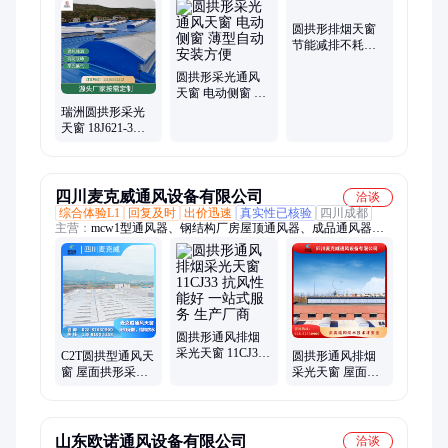
通风气楼、开敞式通风气楼
圆拱形排烟天窗
节能减排不耗电
适应 通风 采光 降
圆拱形采光通风
温
天窗 电动侧窗 薄
型自动安装方便
瑞洲圆拱形采光
天窗 18J621-3通
风气楼 稳定性高
可定制
四川麦克威通风设备有限公司
洽谈
综合体验L1
回复及时
出价迅速
真实性已核验
四川成都
主营：
mcw1型通风器、钢结构厂房屋顶通风器、成品通风器、
圆拱型电动采光排烟天窗、一字型电动采光排烟天窗、三角型电
动采光排烟天窗、薄型通风排烟天窗、通风天窗、工业厂房排烟
天窗、屋脊通风天窗、mcw4型通风天窗、麦克威通风天窗、通
风排烟天窗、屋顶通风天窗、电动排烟通风天窗、流线型通风天
窗、顺坡通风天窗、电动消防排烟天窗、圆弧型通风气楼、通风
气楼、薄型通风气楼
圆拱形通风排烟
采光天窗 11CJ33
C2T圆拱型通风天
圆拱形通风排烟
抗风性能好 一站
窗 屋面拱形采光
采光天窗 屋面通
式服务 生产厂商
天窗 避风型排烟
风口 服务完善 源
天窗
头工厂
山东欧诺通风设备有限公司
洽谈