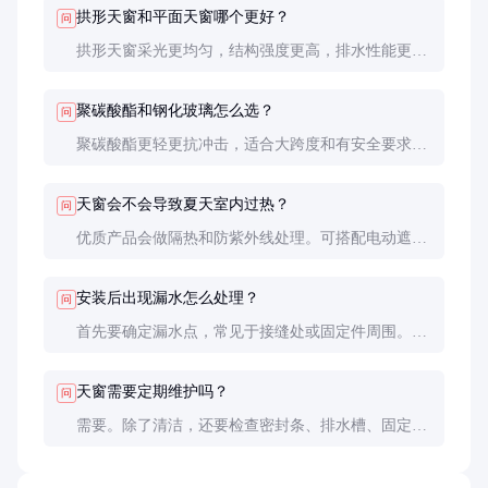
拱形天窗和平面天窗哪个更好？
问
拱形天窗采光更均匀，结构强度更高，排水性能更
好，但造价较高。平面天窗成本低，适合小面积应
用。具体选择需结合建筑特点和预算。
聚碳酸酯和钢化玻璃怎么选？
问
聚碳酸酯更轻更抗冲击，适合大跨度和有安全要求的
场所；钢化玻璃透光率更高，耐刮擦，但重量大成本
高。工业建筑多用聚碳酸酯，商业空间倾向玻璃。
天窗会不会导致夏天室内过热？
问
优质产品会做隔热和防紫外线处理。可搭配电动遮阳
系统或选择低透光率型号。实际应用中，合理设计的
天窗反而能通过烟囱效应促进散热。
安装后出现漏水怎么处理？
问
首先要确定漏水点，常见于接缝处或固定件周围。小
问题可补打密封胶，严重漏水可能需要局部拆除重做
防水层。预防胜于治疗，安装时的防水处理至关重
天窗需要定期维护吗？
问
要。
需要。除了清洁，还要检查密封条、排水槽、固定件
等。建议每年做一次全面检查，暴风雨后及时查看有
无损伤。良好的维护能延长使用寿命5-10年。