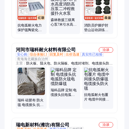
齿锯、传输泵、导线管、防护垫、锁线钳
森林救援三级离
心泵7米引水高度
抗电弧耐火电力
消防员护膝护肘
消防高压泵二冲
保护毯陶瓷化硅
登山运动训练护
程救援扑火水泵
橡胶防火布电缆
具 救援物资 防磕
外层加固防爆毯
防撞击
河间市瑞科耐火材料有限公司
洽谈
安心购
综合体验L1
回复及时
出价迅速
真实性已核验
青海海北藏族自治州
主营：
防火板、阻火包、防火隔板、电缆封堵剂、电缆接头防火
毯、防火毯、电缆槽盒、电缆防爆盒、电缆接头包覆片、防火材
料、防火金属板、防火泥、防凝露、防潮封堵剂、灭火毯、防火
涂料、阻火模块、防火包带、防火密封胶、防火布、三防布、防
爆毯、金属防火板
瑞科品牌 定制 电
缆接头抗电弧防
抗电弧耐火包覆
火毯电缆防爆毯
片 电缆中间接头
瑞科 硅胶布 防火
防爆毯电缆接头
毯 电缆接头 抗电
防火毯
弧防爆毯 复合防
爆
瑞电新材料(潍坊)有限公司
洽谈