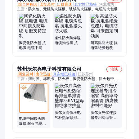
综合体验L0
回复及时
出价迅速
真实性已核验
河北廊坊
主营：
防火包、无机防火隔板、玻镁防火隔板、电缆防火包带、
电缆防火涂料、电缆保护套、电焊防火毯、电缆缠绕阻火包带、
防火布、无机防火堵料、防火密封胶、防火涂层板、阻火模块、
灭火毯、柔性有机防火堵料、烟道板、阻火圈、钢结构防火涂
料、防火槽盒、高硅氧防火布、陶瓷纤维布、石棉防火布
柔性防火防爆毯
陶瓷化防火毯 抗
电缆沟包裹 抗电
耐高温防火毯 抗
电弧 电缆中间接
弧接头防火毯
电弧绝缘包覆片
头防爆毯 耐磨支
电缆防爆 可来图
持定制
定制 领润
苏州沃尔兴电子科技有限公司
洽谈
回复及时
出价迅速
真实性已核验
江苏苏州
主营：
灌封胶、标识卡、防火板、陶瓷化防火毯、阻火包带、绝
缘护套、绝缘胶带、热缩套管、硅胶泡棉、线缆线束、玻璃纤维
管、铁氟龙套管、母排热缩管、硅胶热缩管、防潮封堵剂、带胶
热缩管、耐火包覆片、加厚防爆毯、防火密封胶、热缩标识管、
硅橡胶冷缩管、绝缘防水包材、防水密封胶带、柔性有机堵料、
铁氟龙热缩管
沃尔兴高低压电
沃尔兴光伏连接
气柜热缩母排盒
器专用冷缩管 高
电缆中间接头防
单排管壁厚35KVI
倍率冷缩套管 防
爆毯 耐火包覆片
型母排绝缘防护
腐蚀密封性能好
陶瓷化防火毯 耐
盒
高温抗电弧