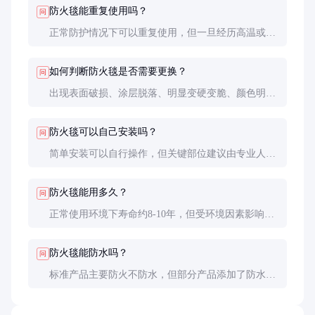
防火毯能重复使用吗？
问
正常防护情况下可以重复使用，但一旦经历高温或电
弧冲击后必须更换，即使外观完好内部材料性能可能
已下降。
如何判断防火毯是否需要更换？
问
出现表面破损、涂层脱落、明显变硬变脆、颜色明显
变化等情况都应更换。建议每5年强制更换一次以确
保安全。
防火毯可以自己安装吗？
问
简单安装可以自行操作，但关键部位建议由专业人员
安装，确保完全包裹且固定牢固。安装不当会影响防
护效果。
防火毯能用多久？
问
正常使用环境下寿命约8-10年，但受环境因素影响较
大。高温、潮湿、腐蚀性环境会缩短使用寿命，需提
前更换。
防火毯能防水吗？
问
标准产品主要防火不防水，但部分产品添加了防水涂
层。在潮湿环境中使用建议选择防水型号或额外采取
防水措施。