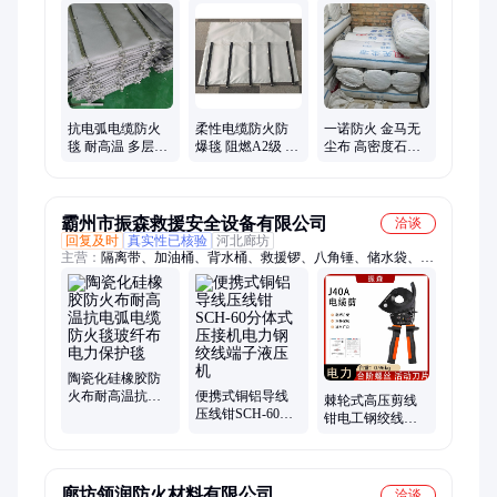
防潮封堵剂、非凝固型防潮硅胶泥、防火包、防火泥、无机防火
堵料、防火涂层板、防火密封胶、防火堤防火涂料、隧道防火涂
料、防污闪涂料、防火包带、石棉布、灭火毯、防火隔板、防火
槽盒、防爆胶泥、挡烟垂壁、阻火模块、硅胶布、防火角、膨胀
型防火涂料
抗电弧电缆防火
柔性电缆防火防
一诺防火 金马无
毯 耐高温 多层结
爆毯 阻燃A2级 耐
尘布 高密度石棉
构复合而成 可拆
高温2m一块 还可
布 一卷50kg 幅宽
卸 防火90min
制作其他尺寸
1m 工业耐火材料
霸州市振森救援安全设备有限公司
洽谈
回复及时
真实性已核验
河北廊坊
主营：
隔离带、加油桶、背水桶、救援锣、八角锤、储水袋、安
全绳、破门斧、铝合金、照明灯车、防护眼镜、消防头盔、绝缘
手套、防撞锥筒、灭火水泵、手提喇叭、防烟面罩、防汛铁锹、
单人折叠床、漂浮救生绳、防毒全面具、手摇报警器、风力灭火
机、漏电断路器、应急救援灯
陶瓷化硅橡胶防
火布耐高温抗电
便携式铜铝导线
棘轮式高压剪线
弧电缆防火毯玻
压线钳SCH-60分
钳电工钢绞线断
纤布电力保护毯
体式压接机电力
线钳线缆剪电力
钢绞线端子液压
施工J40A电缆剪
机
廊坊领润防火材料有限公司
洽谈