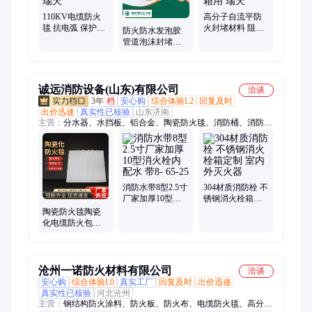
泡沫封堵材料、高强度发泡胶、防火发泡胶、防火阻燃发泡胶、
墙面防火发泡胶、高分子柔性防潮防火封
110KV电缆防火
高分子自流平防
毯 抗电弧 保护高
火封堵材料 阻燃
防火防水发泡胶
压电缆接头 材质
绝缘 变电站室外
管道泡沫封堵材
优选 瑞天
终端箱用 瑞天
料 防水性强 绝缘
抗电 瑞天
诚远消防设备(山东)有限公司
洽谈
3年
档
安心购
综合体验L2
回复及时
出价迅速
真实性已核验
山东济南
主营：
分水器、水挡板、铝合金、陶瓷防火毯、消防桶、消防
柜、点火器、防坠网、灭火器、消防箱、绝缘梯、救生杆、安全
带、洗眼机、缓降器、过滤器、救生圈、割草机、消防水带、消
防服、消防工具、灭火毯、防毒面具
消防水带8型2.5寸
304材质消防栓 不
厂家加厚10型消
锈钢消火栓箱定
火栓内配水 带8-
制 室内外灭火器
陶瓷防火毯陶瓷
65-25
化电缆防火包覆
片电缆接头抗电
弧防火防爆
沧州一诺防火材料有限公司
洽谈
安心购
综合体验L0
真实工厂
回复及时
出价迅速
真实性已核验
河北沧州
主营：
钢结构防火涂料、防火板、防火布、电缆防火毯、高分子