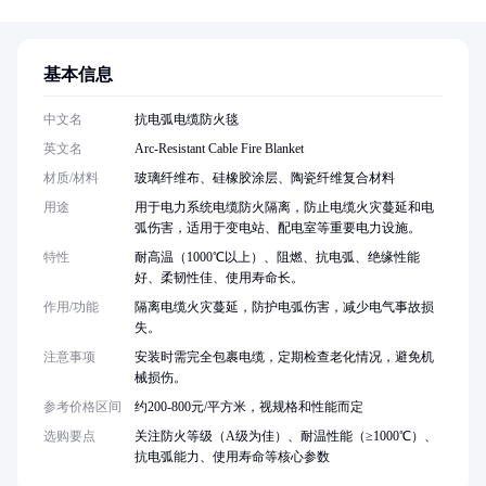
基本信息
中文名
抗电弧电缆防火毯
英文名
Arc-Resistant Cable Fire Blanket
材质/材料
玻璃纤维布、硅橡胶涂层、陶瓷纤维复合材料
用途
用于电力系统电缆防火隔离，防止电缆火灾蔓延和电
弧伤害，适用于变电站、配电室等重要电力设施。
特性
耐高温（1000℃以上）、阻燃、抗电弧、绝缘性能
好、柔韧性佳、使用寿命长。
作用/功能
隔离电缆火灾蔓延，防护电弧伤害，减少电气事故损
失。
注意事项
安装时需完全包裹电缆，定期检查老化情况，避免机
械损伤。
参考价格区间
约200-800元/平方米，视规格和性能而定
选购要点
关注防火等级（A级为佳）、耐温性能（≥1000℃）、
抗电弧能力、使用寿命等核心参数