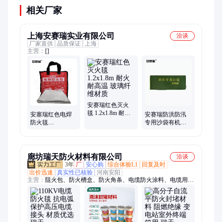
相关厂家
上海安赛瑞实业有限公司
洽谈
厂家直供
品质保证
上海
主营：
[]
安赛瑞红色灭火
毯 1.2x1.8m 耐火
安塞瑞红色电焊
安赛瑞防洪防汛
耐高温 玻璃纤维
防火毯
专用沙袋有机硅
材质
1x1/1.2x1.2m 耐火
加厚消防物业商
耐高温
场堵水防水抗洪
沙包
廊坊瑞天防火材料有限公司
洽谈
3年
厂
安心购
综合体验L1
回复及时
出价迅速
真实性已核验
河南安阳
主营：
阻火包、防火槽盒、防火角条、电缆防火涂料、电缆用防
火包带、防潮封堵剂、防火涂层板、防火密封胶、柔性有机堵
料、防火封堵板材、无机防火堵料、自粘性阻燃包带、长效防污
闪涂料、电力防污闪涂料、防污闪涂料、绝缘子防污闪涂料、防
火防水发泡胶、发泡型防火密封胶、膨胀型防潮封堵剂、AB组