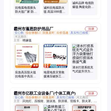
诚科品牌 电缆防
爆毯 陶瓷化防火
抗电弧电缆接头
诚科抗电弧防火
包覆片 10千伏抗
防火毯厂家 防爆
毯 高温1000度耐
电弧防火毯
毯 适用于35KV
用 电缆接头防火
诚科订做
防爆毯 施工方便
霸州市蓬恩防护用品厂
洽谈
安心购
综合体验L1
回复及时
出价迅速
真实性已核验
河北廊坊
主营：
绝缘毯
潜水打捞系统充
气式提升浮力袋
应急高压阻火毯
地震地质灾害救
重物打捞袋打捞
抗电弧中高压电
援液压破拆工具
溺水救援气囊
缆防火毯电缆接
组对金属非金属
头柔性包裹防护
进行剪切
毯
霸州市亿联工业设备厂(个体工商户)
洽谈
安心购
综合体验L0
回复及时
真实性已核验
河北廊坊
主营：
闪光灯、压线钳、游泳池、防洪墙、弦线卡、防火罩、双
肩包、液压钳、配电箱、挡鼠板、测量仪、检测尺、锂电池、软
梯绳、铁丝线、保护钩、顶挡板、防鼠板、引流线、绝缘毯、无