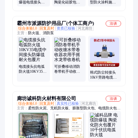
爆毯电缆接头防
陶瓷化硅胶包覆
型防火涂料施工
火毯抗 抗电弧耐
片耐火抗电弧复
不开裂 不易腐蚀
火包覆片
合电缆接 头防爆
自有施工队
毯
霸州市派源防护用品厂(个体工商户)
洽谈
综合体验L0
回复及时
资质已核验
河北廊坊
主营：
防火毯、消防泵
电缆接头抗电弧
可折叠移动消防
防火毯10KV35电
卷带机手动收缠
韩式防尘转接头
缆中间接头防爆
水带卷收器农用
10kV旁路电缆自
毯耐火包覆片
手摇水龙带收卷
锁定快速插拔式T
机
形中间接头[]
廊坊诚科防火材料有限公司
洽谈
综合体验L0
回复及时
真实性已核验
河北廊坊
主营：
柔性防火泥、无机防火板、膨胀型防火包、电缆防火包、
电缆防火涂料、3m电缆防火胶带、防火绝缘胶带、10米长防火
包带、孔洞封堵防火泥