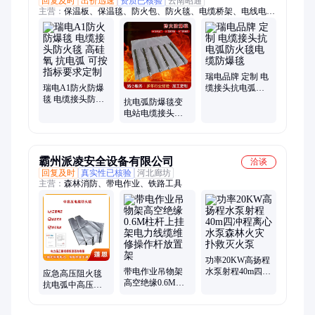
回复及时
出价迅速
资质已核验
云南昭通
主营：
保温板、保温毯、防火包、防火毯、电缆桥架、电线电
缆、电缆接头、涂层板、防爆毯、复合板、开关柜、防堵剂、阻
火板、防凝露、密封剂、脱模剂、灭火毯、防火板、包覆片、阻
火包、封堵剂、封堵板、异形包、防火芯材、绝缘喷剂
瑞电品牌 定制 电
瑞电A1防火防爆
缆接头抗电弧防
毯 电缆接头防火
火毯电缆防爆毯
抗电弧防爆毯变
毯 高硅氧 抗电弧
电站电缆接头防
可按指标要求定
火毯耐电弧沿海
制
地区出口国内外
霸州派凌安全设备有限公司
洽谈
回复及时
真实性已核验
河北廊坊
主营：
森林消防、带电作业、铁路工具
功率20KW高扬程
带电作业吊物架
水泵射程40m四冲
应急高压阻火毯
高空绝缘0.6M柱
程离心水泵森林
抗电弧中高压电
杆上挂架电力线
火灾扑救灭火泵
缆防火毯电缆接
缆维修操作杆放
头柔性包裹防护