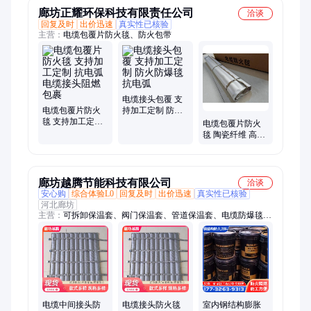
廊坊正耀环保科技有限责任公司
洽谈
回复及时
出价迅速
真实性已核验
主营：
电缆包覆片防火毯、防火包带
电缆接头包覆 支
电缆包覆片防火
持加工定制 防火
毯 支持加工定制
防爆毯 抗电弧
电缆包覆片防火
抗电弧电缆接头
毯 陶瓷纤维 高压
阻燃包裹
110V抗电弧包裹
毯
廊坊越腾节能科技有限公司
洽谈
安心购
综合体验L0
回复及时
出价迅速
真实性已核验
河北廊坊
主营：
可拆卸保温套、阀门保温套、管道保温套、电缆防爆毯、
电缆接头包袱片、钢结构防火涂料、非膨胀型防火涂料、膨胀型
防火涂料、执行器保温套、高温隔热罩、防火涂料、执行器防火
罩、可拆卸阀门保温套
电缆中间接头防
电缆接头防火毯
室内钢结构膨胀