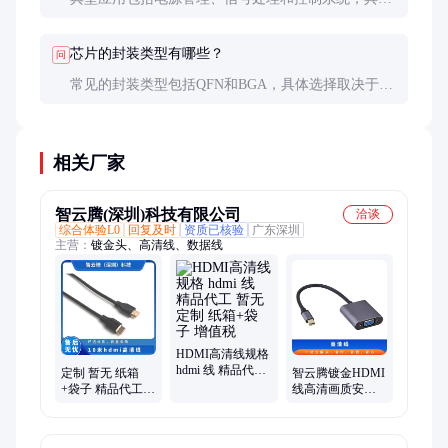
电路设计可参考厂商提供的应用笔记和参考设计。
芯片的封装类型有哪些？
问
常见的封装类型包括QFN和BGA，具体选择取决于应
用场景和PCB设计需求。
相关厂家
智云腾(深圳)科技有限公司
洽谈
综合体验L0
回复及时
资质已核验
广东深圳
主营：
镀金头、高清线、数据线
HDMI高清线规格
hdmi 线 精品代工
定制 暂无 纸箱
智云腾镀金HDMI
暂无 定制 纸箱
+袋子 精品代工
线高清画质安全
+袋子 增值税
增值税 10米hdmi
可靠30米暂无
高清线