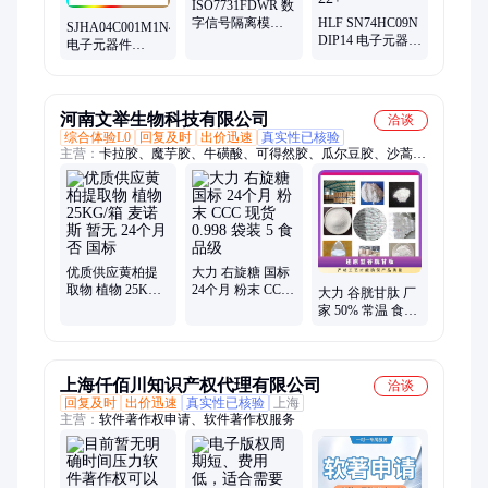
ISO7731FDWR 数
字信号隔离模块
HLF SN74HC09N
SJHA04C001M1N46
TI/德州仪器 批次
DIP14 电子元器件
电子元器件
22+23+
集成电路 质量保
SUMITOMO 批次
障 批次22+
暂无
河南文举生物科技有限公司
洽谈
综合体验L0
回复及时
出价迅速
真实性已核验
主营：
卡拉胶、魔芋胶、牛磺酸、可得然胶、瓜尔豆胶、沙蒿子
胶、海藻酸钠、纳他酶素、食用明胶、聚丙烯酸钠、甲基纤维
素、酪蛋白酸钠、普鲁兰多糖、乳酸链球菌素、食品级黄原胶
优质供应黄柏提
大力 右旋糖 国标
取物 植物 25KG/
24个月 粉末 CCC
大力 谷胱甘肽 厂
箱 麦诺斯 暂无 24
现货 0.998 袋装 5
家 50% 常温 食品
个月 否 国标
食品级
级 营养强化剂 36
个月 粉末
上海仟佰川知识产权代理有限公司
洽谈
回复及时
出价迅速
真实性已核验
上海
主营：
软件著作权申请、软件著作权服务