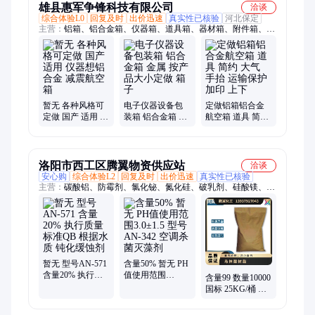
雄县惠军争锋科技有限公司
洽谈
综合体验L0
回复及时
出价迅速
真实性已核验
河北保定
主营：
铝箱、铝合金箱、仪器箱、道具箱、器材箱、附件箱、收
纳箱、航空箱、工具箱、电子仪表箱、实验仪器包装箱、消防器
材箱、指挥作业箱、侦查作业箱、勘测仪器包装箱、仪器仪表
箱、乐器包装箱、舞台道具箱、服装道具箱、运输储备箱、通讯
设备箱、五金工具箱、铝合金航空箱、产品展示箱、物资器材箱
暂无 各种风格可
电子仪器设备包
定做铝箱铝合金
定做 国产 适用 仪
装箱 铝合金箱 金
航空箱 道具 简约
器想铝合金 减震
属 按产品大小定
大气 手抬 运输保
航空箱
做 箱子
护 加印 上下
洛阳市西工区腾翼物资供应站
洽谈
安心购
综合体验L2
回复及时
出价迅速
真实性已核验
主营：
碳酸铝、防霉剂、氯化铋、氮化硅、破乳剂、硅酸镁、磷
酸铝、化学试剂、抗静电剂、乙酸乙酯、氢氧化镁、焦磷酸钠、
干燥通风、次磷酸镁、氯化氢乙醇、氯化氢甲醇、聚丙烯酸钾、
闪点提高剂、柴油降凝剂、硫代硫酸铵、聚丙烯酰胺、多聚磷酸
钠、25公斤纸板桶、硫代乙醇酸钠、高分子絮凝剂
暂无 型号AN-571
含量50% 暂无 PH
含量20% 执行质
值使用范围
含量99 数量10000
量标准QB 根据水
3.0±1.5 型号AN-
国标 25KG/桶 英
质 钝化缓蚀剂
342 空调杀菌灭藻
文名 颗粒 马林酸
剂
树脂