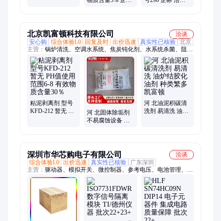
水质 含量20%
参考用量40mg 暂
剂 液体 暂无 管道
无 酸液缓蚀剂
缓蚀阻垢剂
北京凯富顿科技有限公司
洽谈
安心购
综合体验L0
回复及时
出价迅速
真实性已核验
北京
主营：
锅炉清洗、空调水系统、焦炭钝化剂、水系统杀菌、阻垢
分散剂、洗涤高温水、粉尘抑制剂、脱硫增效剂、在线清洗剂、
氧化除藻剂、杀菌灭藻剂、水系统管道、无二氧化氯、空调冷凝
器、金属表面油污、清除附着藻类、烟气湿法脱硫、高电导反渗
透、通风系统清洗、空调风机盘管、导热油炉清洗、玻璃鳞片胶
泥、烟气脱硫脱硝、锅炉除垢除锈、填料水垢清洗
粘泥剥离剂 型号
河 北油泥积碳清
KFD-212 暂无 PH
洗剂 易清洗 油炉
河 北固体除垢剂
值使用范围6-8 有
结胶化油剂 种类
不易腐蚀设备 供
效物质含量30％
繁多 凯富顿
应除垢清洗剂 用
途广泛 凯富顿
深圳市华芯购电子有限公司
洽谈
综合体验L0
出价迅速
真实性已核验
广东深圳
主营：
驱动器、模拟开关、微控制器、参考电压、电池管理、视
频开关ic、仪表放大器、音频放大器、开关稳压器、数字隔离
器、精密放大器、运算放大器、点火控制器、开关控制器、可编
程门阵列、接口集成电路、电容电阻