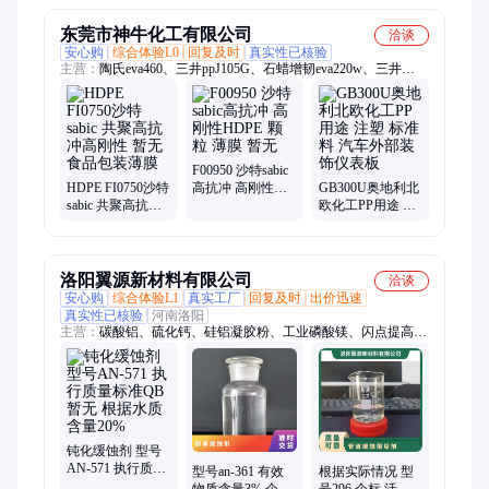
东莞市神牛化工有限公司
洽谈
安心购
综合体验L0
回复及时
真实性已核验
主营：
陶氏eva460、三井ppJ105G、石蜡增韧eva220w、三井
eva260、热熔级eva250、普瑞曼ppj105g
F00950 沙特sabic
HDPE FI0750沙特
高抗冲 高刚性
GB300U奥地利北
sabic 共聚高抗冲
HDPE 颗粒 薄膜
欧化工PP用途 注
高刚性 暂无 食品
暂无
塑 标准料 汽车外
包装薄膜
部装饰仪表板
洛阳翼源新材料有限公司
洽谈
安心购
综合体验L1
真实工厂
回复及时
出价迅速
真实性已核验
河南洛阳
主营：
碳酸铝、硫化钙、硅铝凝胶粉、工业磷酸镁、闪点提高
剂、表面活性剂、耐火材料、水处理原材料
钝化缓蚀剂 型号
AN-571 执行质量
型号an-361 有效
根据实际情况 型
标准QB 暂无 根据
物质含量3% 企标
号296 企标 活性