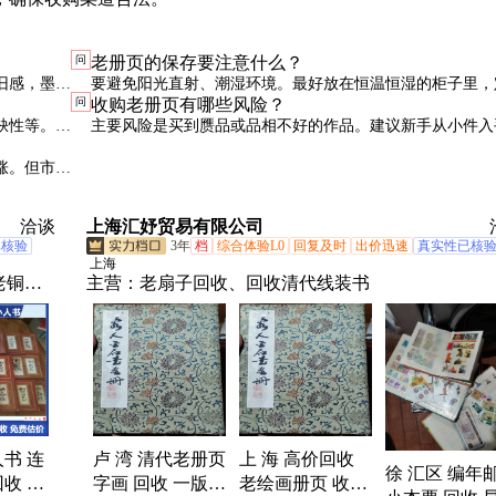
问
老册页的保存要注意什么？
旧感，墨色
要避免阳光直射、潮湿环境。最好放在恒温恒湿的柜子里，
问
收购老册页有哪些风险？
观察，必要
查。如果发现虫蛀或霉变，要及时请专业修复师处理。
缺性等。名
主要风险是买到赝品或品相不好的作品。建议新手从小件入
学习相关知识，最好有专业人士指导。同时要注意合法来源
涨。但市场
法律风险。
作为参考。
洽谈
上海汇妤贸易有限公司
已核验
3年
档
综合体验L0
回复及时
出价迅速
真实性已核
上海
老铜炉
主营：
老扇子回收、回收清代线装书
老紫檀
老旧书
收、收
人书 连
卢 湾 清代老册页
上 海 高价回收
徐 汇区 编年
收 老
字画 回收 一版旧
老绘画册页 收购