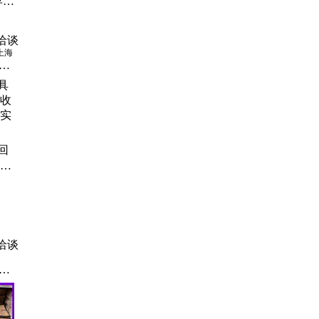
早期
 收
诚信
洽谈
上海
家
海
上
枝
回
宁
收购
家
实力
、
木
收
洽谈
、
、