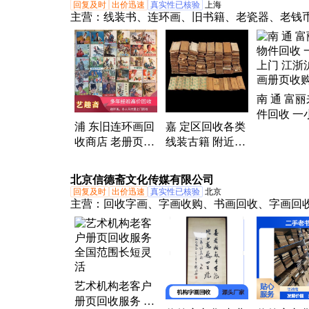
回复及时
出价迅速
真实性已核验
上海
主营：
线装书、连环画、旧书籍、老瓷器、老钱
银元、老铜钱、老玉器、老铜器、老银器、老画
画、老砚台旧墨、老图章印章、老家具、老钟表
章徵章、旧邮票信扎、旧字画扇子、文房四宝、
花盆茶壶、旧笔筒、红木家具、柚木家具、榉木
南 通 富
铜香炉手炉
件回收 一
浦 东旧连环画回
嘉 定区回收各类
门 江浙沪
收商店 老册页医
线装古籍 附近收
册页收购
学书 预约洽谈收
旧书电话咨询 老
购事宜
册页
北京信德斋文化传媒有限公司
回复及时
出价迅速
真实性已核验
北京
主营：
回收字画、字画收购、书画回收、字画回
画交易、收购字画、北京字画、购买字画、字画
名画收购
艺术机构老客户
册页回收服务 全