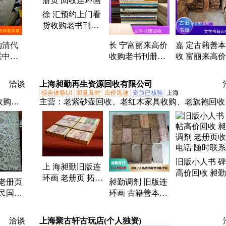
收购邮
老书 书刊、线装书 旧书、家用电器
徐 汇预约上门看
货收购老书刊册
页 回收连环画
购清代
长 宁富丽来高价
嘉 定古籍善
联中堂
收购老书刊册页
收 富丽来高
当代名
古籍善本回收
购老书刊册页
收
洽谈
上海昶勤再生资源回收有限公司
综合体验L0
回复及时
出价迅速
资质已核验
上海
收购、
主营：
老紫砂壶回收、老红木家具收购、老旗袍回收
封邮票
老钱币回收、老银器收购、老樟木箱回收
旧版小人书 
上 海昶勤旧版连
高价回收 昶
环画 老册页 拓本
画老册页
昶勤调剂 旧版连
剂 老册页收
一站式回收 本地
 民国樟
环画 古籍善本高
话 随时联系
实体店
 电话联
价回收 杨 浦收购
务
老册页
洽谈
上海聚古轩古玩店(个人独资)