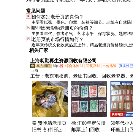
常见问题
问
如何鉴别老册页的真伪？
主要看纸张、墨色、印章、装裱等细节。老纸有自然陈
问
哪些因素影响老册页的价值？
沉着，印章要有年代特征。最好借助放大镜等工具仔细
主要看年代、作者名气、艺术水平、保存状况、题材稀
问
老册页的市场行情如何？
时请专业鉴定机构把关。
家作品、稀有题材、保存完好的册页价值最高。
近年来传统文化收藏热度上升，精品老册页价格稳步上
相关厂家
鱼龙混杂，需要谨慎选择。建议关注正规拍卖会行情，
上海昶勤再生资源回收有限公司
6年
档
综合体验L1
回复及时
出价迅速
真实性
上海
主营：
老旗袍收购、老证书回收、回收老瓷器、
回收、老钟老手表、老柚木家具、老像章回收、
家具、老旗袍回收、老红木家具、老旗袍衣服、
字画、老玩具回收、老钟手表回收、老樟木箱回
购红木家具、红木家具回收
奉 贤晚清老册页
徐 汇80年定位册
50年代小
旧书 各种旧证书
邮票上门回收 现
环画上门回