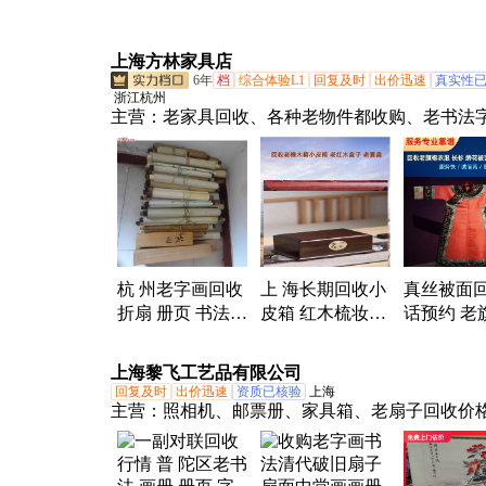
高价回收 免费估
金结算 老册页 手
册页高价
价 电话联系
稿高价收购
话 预约上
上海方林家具店
6年
档
综合体验L1
回复及时
出价迅速
真实性
浙江杭州
主营：
老家具回收、各种老物件都收购、老书法
老红木家具、老油木家具、老樟木箱皮箱、各种
器、老钟表、老线装书、老字帖、各种老玩具
杭 州老字画回收
上 海长期回收小
真丝被面
折扇 册页 书法对
皮箱 红木梳妆盒
话预约 老
联 旧书收购 一小
老樟木箱高价收
花衣服 各
时上门服务
购 免费上门服务
件收购免
上海黎飞工艺品有限公司
看货
回复及时
出价迅速
资质已核验
上海
主营：
照相机、邮票册、家具箱、老扇子回收价
音机、小人书、画收购、线装书、关勒铭、纪念
叶罐、樟木箱、印泥缸、手风琴、瓷器钟、唱片