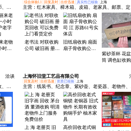
综合体验L1
回复及时
出价迅速
真实性已核验
上海
币、老
主营：
红木家具、樟木箱、皮箱、老家具、邮票、定
册宣传
册
、老像
旧紫砂
家具、
丽来老物
老书法 对联收购
旧纸扇收购 扇面
小时上
公司 破旧画 册页
扇子骨收购公司
紫砂茶杯 花盆
老字画
回收 可以免费上
江 苏路61号实体
筒 调色缸收
门看货定价
店
体店 可以随
到
洽谈
上海怀旧堂工艺品有限公司
回复及时
出价迅速
资质已核验
上海
收、字
主营：
线装书、纪念章、紫砂壶、老瓷器、老物件、
购买、
钱币、老古器、老家电、老古董、老铜钱、老衣服、
业老酒、怀旧堂、钱币收购、花盆茶壶、回收红木、
旧书籍、徽章回收、古玩杂件、瓷器回收、回收洋酒
瓷器上门、古董字画、油画回收、旗袍回收
上 海 老册页 旧
高价回收老式铜