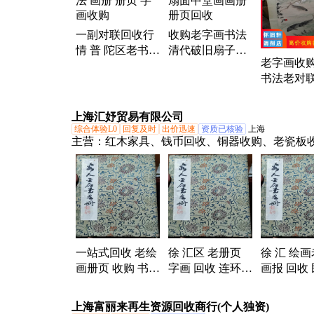
环画、铜香炉、青花瓷、宣纸回收、黑胶薄膜、
票、家具回收、古筝琵琶、旧书回收、红木二胡
一副对联回收行
收购老字画书法
情 普 陀区老书法
清代破旧扇子扇
老字画收
画册 册页 字画收
面中堂画画册册
书法老对
购
页回收
条屏册页
人作品回
上海汇妤贸易有限公司
综合体验L0
回复及时
出价迅速
资质已核验
上海
主营：
红木家具、钱币回收、铜器收购、老瓷板
紫砂壶回收、字画书法回收、回收柚木家具、信
收购、书籍回收线装书
一站式回收 老绘
徐 汇区 老册页
徐 汇 绘
画册页 收购 书法
字画 回收 连环画
画报 回收
国画 电话预约 上
旧皮箱收购 上门
木箱 收购
门服务
服务 免费估价
系 上门服
上海富丽来再生资源回收商行(个人独资)