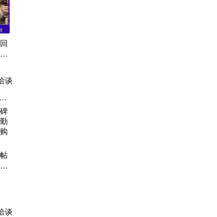
本回
价收
洽谈
、
碑帖
勤调
购电
洽谈