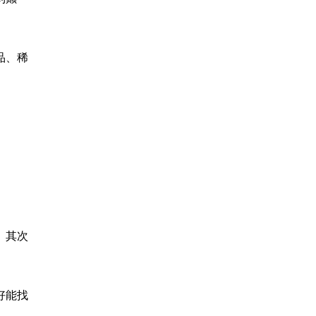
品、稀
。其次
好能找