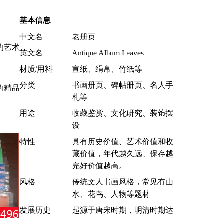
基本信息
中文名
老册页
的艺术
英文名
Antique Album Leaves
材质/用料
宣纸、绢帛、竹纸等
分类
书画册页、碑帖册页、名人手
的精品
札等
用途
收藏鉴赏、文化研究、装饰摆
设
特性
具有历史价值、艺术价值和收
藏价值，年代越久远、保存越
完好价值越高。
风格
传统文人书画风格，常见有山
水、花鸟、人物等题材
发展历史
起源于唐宋时期，明清时期达