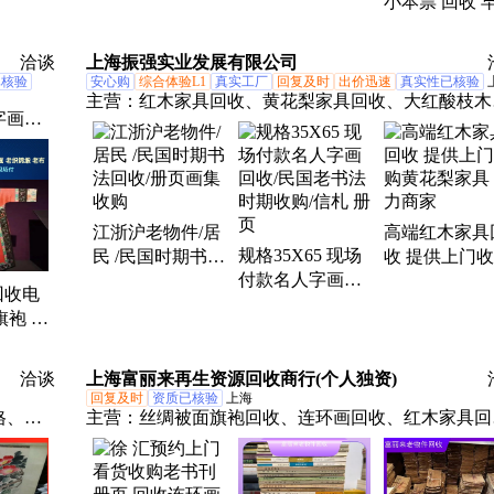
小本票 回收 
收购电
纸币 收购 电话预
民国旧书籍 电话
连环画 宣传画
门
约 上门服务
联系 诚信服务
购 电话预约 
洽谈
上海振强实业发展有限公司
服务
已核验
安心购
综合体验L1
真实工厂
回复及时
出价迅速
真实性已核验
主营：
红木家具回收、黄花梨家具回收、大红酸枝木
字画、
具回收、老红木家具回收、上海老红木家具回收、上
老瓷
老式家具回收、小叶紫檀家具回收、紫檀家具回收、
海红木家具回收、上海黄花梨家具回收、上海大红酸
木家具回、上海小叶紫檀家具回收、上海紫檀家具回
江浙沪老物件/居
高端红木家具
收、徐汇区红木家具回收、虹口区红木家具回收、长
规格35X65 现场
民 /民国时期书法
收 提供上门
区红木家具回收、青浦区红木家具回收、静安区红木
付款名人字画回
回收/册页画集收
黄花梨家具 
具回收、黄浦区红木家具回收、闵行区红木家具回收
回收电
收/民国老书法时
购
商家
宝山区红木家具回收、普陀区红木家具回收、浦东红
旗袍 绣
期收购/信札 册页
家具回收、松江区红木家具回收、金山区红木家具回
种老物
费上门
洽谈
上海富丽来再生资源回收商行(个人独资)
回复及时
资质已核验
上海
格、收
主营：
丝绸被面旗袍回收、连环画回收、红木家具回
币、茶
收、老瓷器回收、老钱币银元回收、老字画扇子回收
回、连
老像章徽章回收、老家具、老柚木家具、老榉木家具