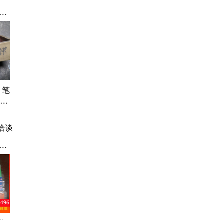
位
 笔
购实
叫随
洽谈
老
专
海
、