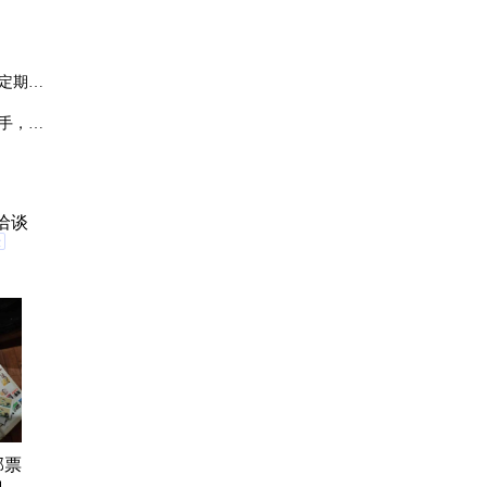
定期检
手，多
，避免
洽谈
验
邮票