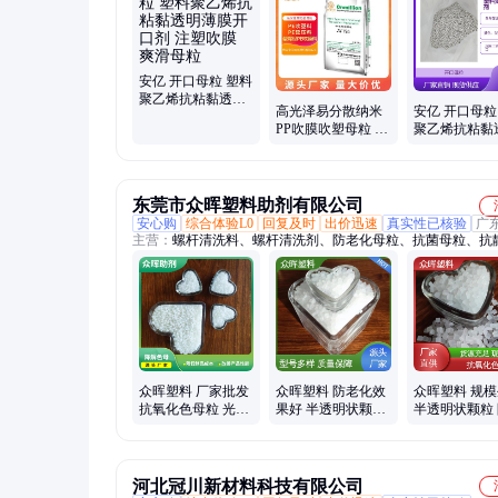
安亿 开口母粒 塑料
聚乙烯抗粘黏透明
高光泽易分散纳米
安亿 开口母粒
薄膜开口剂 注塑吹
PP吹膜吹塑母粒 硫
聚乙烯抗粘黏
膜 爽滑母粒
酸钡母粒其它专用
薄膜开口剂 
环保母粒
膜 爽滑母粒
东莞市众晖塑料助剂有限公司
安心购
综合体验L0
回复及时
出价迅速
真实性已核验
广
主营：
螺杆清洗料、螺杆清洗剂、防老化母粒、抗菌母粒、抗
粒、抗氧化母粒、色母粒、阻燃母粒、硅酮母粒、硅酮粉、增
粒、增刚母粒、开口母粒、降解母粒、消光母粒、哑光母粒、
剂、防雾剂、防锈母粒、香味母粒、脱模母粒、增韧母粒、耐
粒、微晶蜡、填充母粒
众晖塑料 厂家批发
众晖塑料 防老化效
众晖塑料 规
抗氧化色母粒 光滑
果好 半透明状颗粒
半透明状颗粒
无连粒持久性好
匠心打造 抗氧化色
化效果好 抗
母粒
母粒
河北冠川新材料科技有限公司