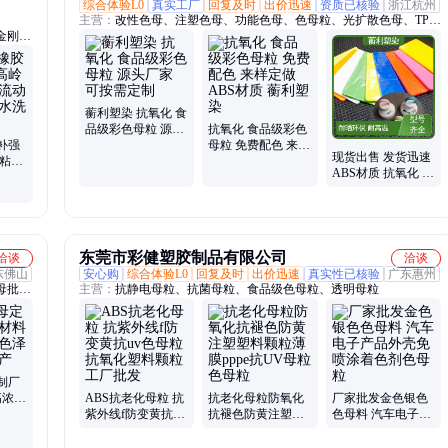
综合体验L0
真实工厂
回复及时
出价迅速
资质已核验
浙江杭州
主营：
改性色母、注塑色母、功能色母、色母粒、光扩散色母、TPU
金刚砂
色母、PET色母、PC色母、ABS色母、阻燃色母、食品级色母、医疗
级色母、食品级色粉、医疗级色粉、珠光色母
蘅利塑染 抗氧化 食
品级彩色母粒 源头
抗氧化 食品级彩色
补强
厂家 可按需定制
母粒 免费配色 来样
现货出售 发货迅速
 粘浓
定做 ABS材质 蘅利
ABS材质 抗氧化 食
000
塑染
品级彩色母粒 蘅利
塑染
东莞市彩健塑胶制品有限公司
洽谈
洽谈
东佛山
安心购
综合体验L0
回复及时
出价迅速
真实性已核验
广东惠州
母批
主营：
抗静电母粒、抗菌母粒、食品级色母粒、透明母粒
色母、
剂、高
高光黑
制厂
高浓度
ABS抗老化母粒 抗
抗老化母粒防氧化
厂家批发金色银色
 专业
紫外线f防变黄抗uv
抗褪色防黄注塑塑
色母料 汽车电子产
色母粒抗氧化塑料
料颗粒薄膜pppe抗
品外壳免喷涂着色
颗粒工厂批发
UV母粒色母粒
剂色母粒