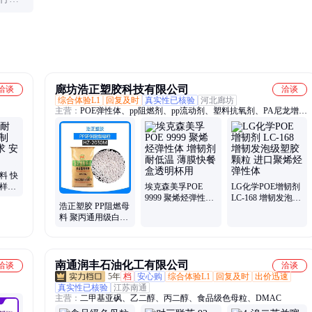
果更
廊坊浩正塑胶科技有限公司
洽谈
洽谈
综合体验L1
回复及时
真实性已核验
河北廊坊
主营：
POE弹性体、pp阻燃剂、pp流动剂、塑料抗氧剂、PA尼龙增韧
剂、PBT/PET增韧剂、PP聚丙增韧剂、POE塑料原料
料 快
多样需
埃克森美孚POE
LG化学POE增韧剂
9999 聚烯烃弹性体
LC-168 增韧发泡级
浩正塑胶 PP阻燃母
增韧剂 耐低温 薄膜
塑胶颗粒 进口聚烯
料 聚丙通用级白色
快餐盒透明杯用
烃弹性体
防火母粒
南通润丰石油化工有限公司
洽谈
洽谈
5年
档
安心购
综合体验L1
回复及时
出价迅速
真实性已核验
江苏南通
主营：
二甲基亚砜、乙二醇、丙二醇、食品级色母粒、DMAC