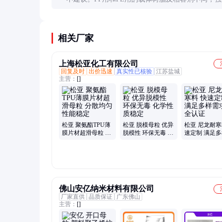
用可能导致分散不均或相容性问题。专用型产品效
好，虽然库存管理稍复杂。
相关厂家
上海松亚化工有限公司
回复及时
出价迅速
真实性已核验
江苏盐城
主营：
[]
松亚 聚氨酯TPU薄
松亚 脱模母粒 优异
松亚 尼龙耐寒
膜片材超滑母粒 分
脱模性 环保无毒 化
速定制 满足
散均匀 性能稳定
学性质稳定
求 安全认证
佛山安亿纳米材料有限公司
厂家直供
品质保证
广东佛山
主营：
[]