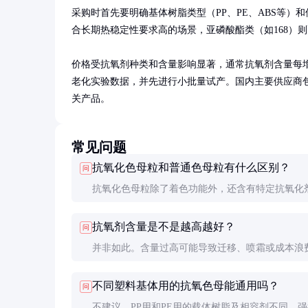
采购时首先要明确基体树脂类型（PP、PE、ABS等）和
合长期热稳定性要求高的场景，亚磷酸酯类（如168）则
价格受抗氧剂种类和含量影响显著，通常抗氧剂含量每增
老化实验数据，并先进行小批量试产。国内主要供应商
关产品。
常见问题
抗氧化色母粒和普通色母粒有什么区别？
问
抗氧化色母粒除了着色功能外，还含有特定抗氧化
延缓塑料老化。普通色母粒只有着色功能，如需抗
抗氧剂含量是不是越高越好？
问
额外添加抗氧剂。前者工艺更简化，分散更均匀。
并非如此。含量过高可能导致迁移、喷霜或成本浪
常1-3%即可满足大多数应用，极端环境才需要4-5
不同塑料基体用的抗氧色母能通用吗？
问
键是要选对抗氧剂类型和保证良好分散。
不建议。PP用和PE用的载体树脂及相容剂不同，