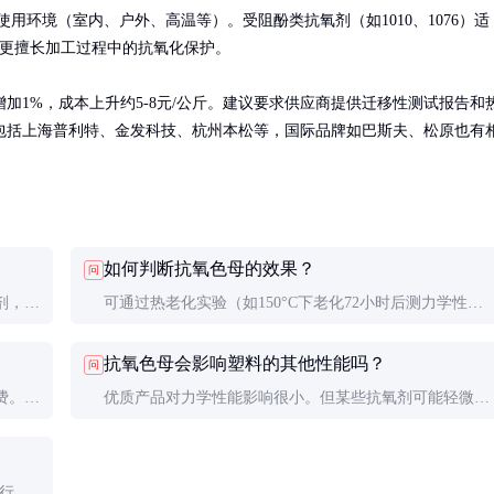
使用环境（室内、户外、高温等）。受阻酚类抗氧剂（如1010、1076）适
更擅长加工过程中的抗氧化保护。

加1%，成本上升约5-8元/公斤。建议要求供应商提供迁移性测试报告和
包括上海普利特、金发科技、杭州本松等，国际品牌如巴斯夫、松原也有
如何判断抗氧色母的效果？
问
剂，能
可通过热老化实验（如150°C下老化72小时后测力学性能
老化需
保留率）、氧化诱导期（OIT）测试来评估。实际应用中
抗氧色母会影响塑料的其他性能吗？
问
观察制品颜色变化和力学性能下降速度也很重要。
费。通
优质产品对力学性能影响很小。但某些抗氧剂可能轻微影
%。关
响透明度或导致色变，需根据具体应用选择。与阻燃剂、
光稳定剂等其他助剂的相容性也需要测试。
强行混