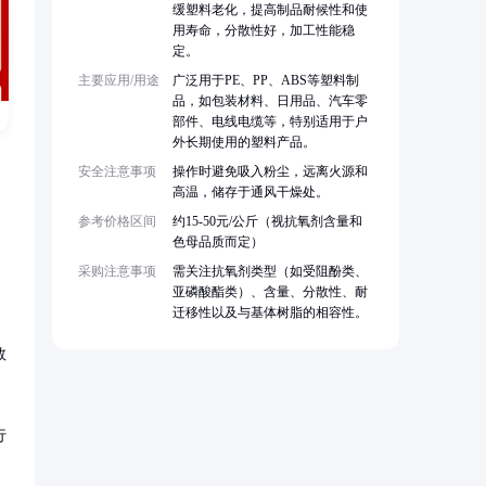
缓塑料老化，提高制品耐候性和使
用寿命，分散性好，加工性能稳
定。
主要应用/用途
广泛用于PE、PP、ABS等塑料制
品，如包装材料、日用品、汽车零
部件、电线电缆等，特别适用于户
外长期使用的塑料产品。
安全注意事项
操作时避免吸入粉尘，远离火源和
高温，储存于通风干燥处。
参考价格区间
约15-50元/公斤（视抗氧剂含量和
色母品质而定）
采购注意事项
需关注抗氧剂类型（如受阻酚类、
亚磷酸酯类）、含量、分散性、耐
迁移性以及与基体树脂的相容性。
数
行