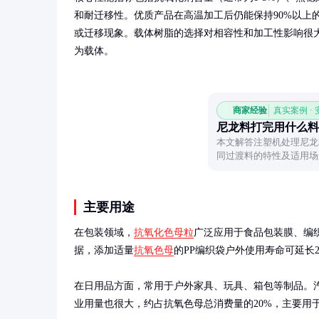
和耐迁移性。优质产品在高温加工后仍能保持90%以上
或迁移现象。载体树脂的选择对相容性和加工性影响很大，常
为载体。
商家经验
真实案例 ·
尼龙料打完用什么料
本文解答注塑机处理尼龙
同过渡料的特性及适用场
主要用途
在包装领域，
抗氧化色母粒
广泛应用于食品包装膜、编
据，添加适量
抗氧色母
的PP编织袋户外使用寿命可延长2-
在日用品方面，常用于户外家具、玩具、箱包等制品。
业用量也很大，约占抗氧色母总消费量的20%，主要用