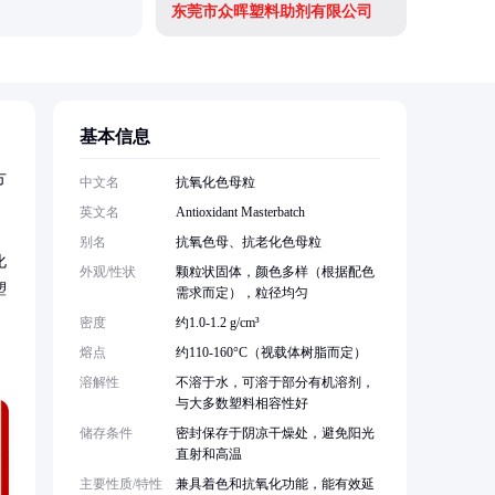
东莞市众晖塑料助剂有限公司
东莞金塑
基本信息
方
中文名
抗氧化色母粒
英文名
Antioxidant Masterbatch
别名
抗氧色母、抗老化色母粒
化
外观/性状
颗粒状固体，颜色多样（根据配色
塑
需求而定），粒径均匀
密度
约1.0-1.2 g/cm³
熔点
约110-160°C（视载体树脂而定）
溶解性
不溶于水，可溶于部分有机溶剂，
与大多数塑料相容性好
储存条件
密封保存于阴凉干燥处，避免阳光
直射和高温
主要性质/特性
兼具着色和抗氧化功能，能有效延