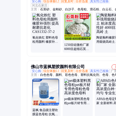
安心购
综合体验L2
回复及时
出价迅速
真实性已核验
河北石家庄
主营：
石英砂、金刚砂、白沙子、色母粒、滑石粉、白云石、
地坪材料、膨润土、碳酸钙
氧化铁红 塑料色母
陶瓷釉料橡胶
粒用颜料 橡胶补强
用煅烧高岭土
1250目硅微粉厂家
剂 提高耐磨抗老化
度高流动性好 4
6000目超细石英粉
CAS1332-37-2
目水洗高岭 土
体 高端涂料填料 高
白度高纯度
佛山市蓝枫塑胶颜料有限公司
安心购
综合体验L1
回复及时
出价迅速
真实性已核验
广
主营：
白色色母、颜料、彩色色母、塑料抗氧化剂、色母、色
发、色母定制、高浓度色母、珠光颜料、ABS色母、电线电缆
珠光色母、荧光颜料、吹膜色母、注塑色母、流纹色母、发泡
光填充料、大理石色母、经济型白色色母、珍珠棉专用色母、
色母、注塑通用色母、化工桶色母、pe色母
pet载体塑料黑色母
ABS白色母定
粒pet板片材专用色
家 全新材料 
母粒色母高浓度色
白种 色泽均匀
蓝枫 食品级注塑吹
母料
生产
膜蓝色母粒 抗氧化