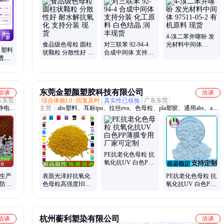
4-溴二苯并噻吩 发
食品级色母粒 圆柱
对三联苯 92-94-4
光材料中间体
 塑料
状颗粒 分散性好 耐
合成中间体 支持分
97511-05-2 有机原
透明
水解抗氧化 支持分
装 化工原料 白色结
料 现货
注塑吹
装 现货
晶 润丰现货
东莞金塑颜塑胶科技有限公司
洽谈
洽谈
东东莞
综合体验L0
回复及时
真实性已核验
广东东莞
静电母
主营：
abs塑料、耳标tpu、拉丝eva、色母粒、pla塑胶、通用abs、abs
透母
母料、兰色母、abs母粒、abs防锈、abs注塑、吹膜abs、led灯罩、注
发泡
塑蓝、abs塑胶、塑料配、abs天蓝、背心袋、eps注塑、黑色母、pet磨
寒母
砂、pe吹膜pp、塑胶pmma、通用pppe、pppe薄膜
PE抗老化色母粒 抗
氧化抗UV 白色PP
薄膜专用 厂家可定
模生产
表面光泽好抗氧化
PE抗老化色母粒 抗
制
 防老
色母粒高强度HIPS
氧化抗UV 白色PP
氧化色
耐高温色母韧性大
薄膜专用 厂家可定
制
杭州蘅利塑染有限公司
洽谈
洽谈