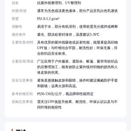
别名
抗紫外线整理剂、UV整理剂
外观/性状
通常为无色或淡黄色液体，部分产品呈乳白色乳液状
密度
约1.0-1.2 g/cm³
溶解性
易溶于水，部分有机溶剂，使用前需充分搅拌或稀释
储存条件
避光、阴凉处密封保存，温度建议5-30℃
主要性质/特性
具有优异的紫外线吸收或反射性能，能显著提高织物
UPF值；与纤维结合牢固，耐洗性好；环保无毒，符
合纺织品安全标准。
主要应用/用途
广泛应用于户外服装、遮阳伞、帐篷、窗帘等纺织品
的后整理加工，能有效防止紫外线对织物的损伤和人
体皮肤的伤害。
安全注意事项
避免直接接触皮肤和眼睛，操作时建议佩戴防护手套
和眼镜；远离火源和高温。
参考价格区间
约50-150元/公斤，视品牌和性能而定
采购注意事项
需关注UPF值提升效果、耐洗性、环保认证以及与不
同纤维的相容性