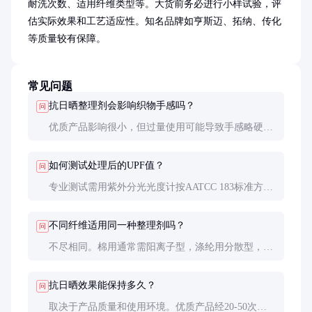
耐洗次数、适用纤维类型等。大货前务必进行小样试验，评
估实际效果和工艺适应性。知名品牌如亨斯迈、拓纳、传化
等质量较有保障。
常见问题
抗日晒整理剂会影响织物手感吗？
问
优质产品影响很小，但过量使用可能导致手感略硬。
建议控制在3-5%的用量范围内，必要时可配合柔软剂
使用。
如何测试处理后的UPF值？
问
专业测试需用紫外分光光度计按AATCC 183标准方
法。简易方法可用紫外灯照射对比处理前后的紫外线
透过率。
不同纤维适用同一种整理剂吗？
问
不尽相同。棉用通常需阳离子型，涤纶用分散型，混
纺需专用配方。选错可能导致效果不佳或牢度问题。
抗日晒效果能保持多久？
问
取决于产品质量和使用环境。优质产品经20-50次洗