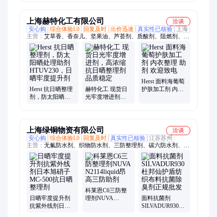
强 纺织整理剂
业助剂乳化
发性 纺织印染助
剂
上海赫特化工有限公司
洽谈
安心购
综合体验L0
回复及时
出价迅速
真实性已核验
上海
主营：
艾草香、香奈儿、坚果油、芦荟剂、质酸剂、阻燃剂、防
螨剂、加工剂、防蚊剂、防虫剂、抗菌剂、整理剂、除菌剂、免
烫剂、冷感剂、防霉剂、防火剂、消臭剂、香味剂、抗螨剂、防
菌剂、百合花、印花浆、微胶囊、抗紫外线
Herst 面料海葡萄
Herst 抗日晒整理
赫特化工 现货日
护肤加工剂 内衣
剂，防太阳晒处
光牢度增进剂，
整理 助剂 欢迎致
理助剂
高浓缩抗日晒整
电
HTUV230，日晒
理剂 品质稳定
牢度提升剂
上海绿铜物资有限公司
洽谈
安心购
综合体验L0
回复及时
真实性已核验
江苏苏州
主营：
无氟防水剂、织物防水剂、三防整理剂、碳六防水剂、银
离子抗菌剂、杜邦抗菌剂、吸湿排汗剂、抗紫外线剂、防蚊虫整
理剂、织物抗菌剂、防水防油剂、C8防水剂、易去污剂、特氟龙
三防、杜邦三防
科莱恩C6三防整
日晒牢度提升剂
理剂NUVA
面料抗菌剂
抗紫外线剂日本
N2114liquid昂高
SILVADUR930杜
旭硝子MC-500抗
三防助剂
邦仙护盾纺织布