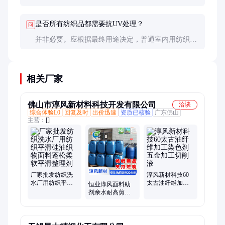
涤仍有效，户外长期曝晒会加速效果衰减。
是否所有纺织品都需要抗UV处理？
问
并非必要。应根据最终用途决定，普通室内用纺织品
通常不需要，户外用、儿童用及特殊功能纺织品建议
处理。
相关厂家
佛山市淳风新材料科技开发有限公司
洽谈
综合体验L0
回复及时
出价迅速
资质已核验
广东佛山
主营：
[]
厂家批发纺织洗
淳风新材科技60
水厂用纺织平滑
太古油纤维加工
恒业淳风面料助
硅油织物面料蓬
染色剂五金加工
剂亲水耐高剪切
松柔软平滑整理
切削液
硅油900CF棉毛及
剂
其混纺布织物