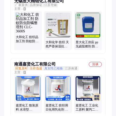
无锡昱大精细化工有限公司
厂家直供
品质保证
江苏无锡
主营：
[]
大和化工 纺织品
加工剂 防蚊防虫
大和化学 纺织 天
昱大化工供应 pp
防螨整理剂 CLC-
然芦荟保湿抗菌
无卤阻燃剂 防火
3600S
剂 TENDRE ALO-
剂 窗帘阻燃织物
200
剂 CADAN-88
南通嘉贤化工有限公司
洽谈
回复及时
出价迅速
真实性已核验
江苏南通
主营：
[]
嘉贤化工 散装原
嘉贤化工 纺织用
嘉贤化工 工业化
料 水溶型
日化用乳化剂 O-
工原料 聚丙二醇
PEG8000 粘结性
100 稳定性强 工
2000 乳化剂 低挥