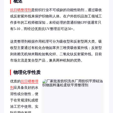
概述
抗日晒整理剂
是纺织行业不可或缺的功能性助剂，通过吸收
或反射紫外线来保护织物和人体。在户外纺织品加工领域工
作多年的工程师都深知，未经处理的普通织物UPF值通常只
有5-10，而经过优质抗UV整理后可达50+。

这类整理剂根据作用机理可分为吸收型和反射型两大类。吸
收型主要通过有机化合物如苯并三唑类吸收紫外线；反射型
则依赖无机纳米颗粒如氧化锌、二氧化钛反射紫外线。目前
市场主流是复合型产品，兼具两种机制的优势。
物理化学性质
优质的
抗日晒整理
剂
应具备良好的水
溶性或分散性，便
于在常规浸轧或喷
涂工艺中使用。实
际应用中发现，