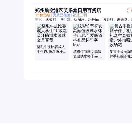
郑州航空港区芙乐鑫日用百货店
出价迅速
资质已核验
福建三明
主营：
灭蚊灯、飞行器、折扇扇、水杯ins、吸管杯、果蔬盘、
杯、玩具女、棒球帽、年袜子、led户外、钥匙扣、擦拭布、拉
沙滩帽、泡脚桶、塑料凳、饺子盘、旅游帽、干果盘、燃气灶
管、靠背垫、玩具车、托玛琳
翻毛牛皮比赛成人
学生PU吸湿吸汗防
炫彩竹节杯女高颜
复古手提藤编
滑水篮球文具百货
值玻璃水杯子ins风
伴手礼编织礼
可爱吸管杯礼品杯
盒婚礼儿童户
印字logo
照道具收纳箱