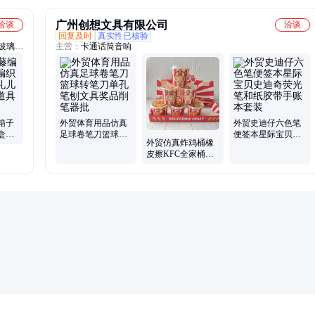
广州创想文具有限公司
洽谈
洽谈
回复及时
真实性已核验
玻璃
主营：
卡通话筒音响
杆箱、
、带吸
箱子
外贸体育用品仿真
外贸史迪仔六色笔
盒空
足球卷笔刀篮球转
便签本星际宝贝史
外贸仿真炸鸡桶橡
外拍
笔刀单孔笔刨文具
迪奇荧光笔和纸胶
皮擦KFC全家桶炸
奖品削笔器批
带手账本套装
鸡食物鸡翅鸡腿迷
你除屑橡皮批