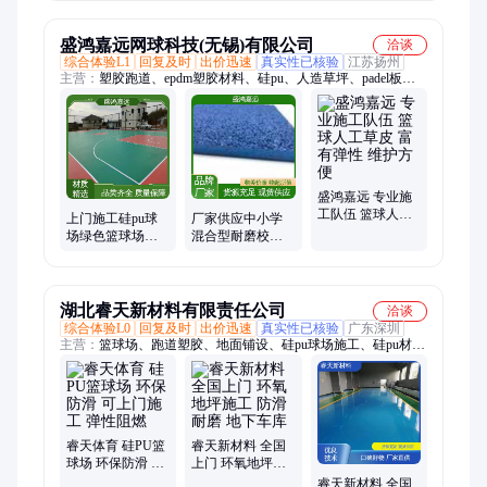
送货上门
生产施工
盛鸿嘉远网球科技(无锡)有限公司
洽谈
综合体验L1
回复及时
出价迅速
真实性已核验
江苏扬州
主营：
塑胶跑道、epdm塑胶材料、硅pu、人造草坪、padel板式
网球场、板式网球场、padel人造草坪、FIFA足球场草坪、免填
充人造草坪、曲棍球场人造草坪、棒球场人造草坪、透气型塑胶
跑道、混合型塑胶跑道、学校田径场塑胶跑道、足球场草坪、橄
榄球场人造草坪
盛鸿嘉远 专业施
工队伍 篮球人工
上门施工硅pu球
厂家供应中小学
草皮 富有弹性 维
场绿色篮球场羽
混合型耐磨校园
护方便
毛球网球场耐磨
塑胶跑道 学校体
防滑
育场跑道
湖北睿天新材料有限责任公司
洽谈
综合体验L0
回复及时
出价迅速
真实性已核验
广东深圳
主营：
篮球场、跑道塑胶、地面铺设、硅pu球场施工、硅pu材料
地面、小区运动场所、优力弹硅pu球场、室内外羽毛球场、混合
型塑胶跑道
睿天体育 硅PU篮
睿天新材料 全国
球场 环保防滑 可
上门 环氧地坪施
上门施工 弹性阻
工 防滑耐磨 地下
睿天新材料 全国