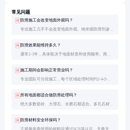
常见问题
防滑施工会改变地面外观吗？
问
专业施工几乎不会改变地面外观。纳米级防滑剂渗透
进地面微孔，肉眼不可见。只有极少数工艺会轻微改
变光泽度，施工前可要求样品测试。
防滑效果能维持多久？
问
通常2-3年，具体取决于地面材质和使用频率。商业
场所因人流大，可能需要1-2年补涂一次。家庭使用
一般可维持更长时间。
施工期间会影响正常营业吗？
问
专业团队可分段施工，每个区域处理时间约2-4小
时，干燥24小时后即可使用。建议安排在营业时间外
或客流低谷期施工。
所有地面都适合做防滑处理吗？
问
绝大多数瓷砖、大理石、水磨石都适合。多孔石材和
特殊涂层地面需先测试，木地板通常不建议做化学防
滑处理。
防滑材料安全环保吗？
问
正规服务商使用的材料应通过SGS等认证，无毒无