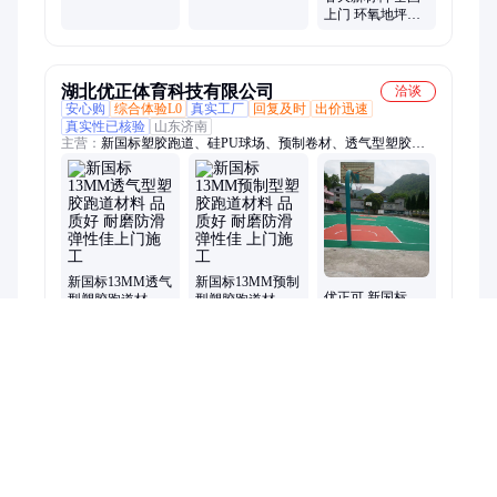
燃
车库
上门 环氧地坪施
工 包工包料 防滑
耐磨
湖北优正体育科技有限公司
洽谈
安心购
综合体验L0
真实工厂
回复及时
出价迅速
真实性已核验
山东济南
主营：
新国标塑胶跑道、硅PU球场、预制卷材、透气型塑胶跑
道施工、半预制卷材、人造草坪、丙烯酸涂料、悬浮地板
新国标13MM透气
新国标13MM预制
优正可 新国标
型塑胶跑道材料
型塑胶跑道材料
8mm硅PU球场材
品质好 耐磨防滑
品质好 耐磨防滑
料 颜色多样防滑
弹性佳上门施工
弹性佳 上门施工
耐磨 可上门施工
药品医疗器械网络信息服务备案(京)网药械信息备字（2021）第00159号
京ICP证030173号
京公网安备11000002000001号