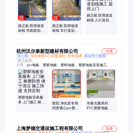
路正航 防滑坡道
标线 人行道划线
施工 提供上门
路正航 防滑坡道
路正航 防滑坡道
标线 市政路划线
标线 车行道划线
定制施工 提供上
施工队 提供上门
门
杭州沃尔泰新型建材有限公司
洽谈
安心购
综合体验L0
回复及时
出价迅速
真实性已核验
浙江杭州
主营：
pvc地板、塑胶地板、塑料地板、塑胶地板安装施工、运
动地板、医用地板、定制地板、洁福地板、木质运动地板、幼儿
园学校地板、橡胶地板
塑胶地板安装服
务 上门施工 耐磨
医院 净化室专用
华泰戈雅系列
防滑 便于清洁 施
同质透心pvc塑胶
PVC塑胶地板 适
工快捷 支持定制
地板耐磨防滑抗
用于学校医院商
碘伏全国上门施
场
工
上海梦德交通设施工程有限公司
洽谈