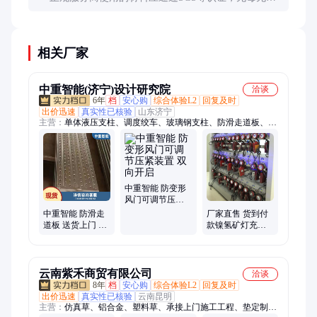
味。施工时保持通风，干燥后对人体完全无害，可安
全用于厨房等区域。
相关厂家
中重智能(济宁)设计研究院
洽谈
6年
档
安心购
综合体验L2
回复及时
出价迅速
真实性已核验
山东济宁
主营：
单体液压支柱、调度绞车、玻璃钢支柱、防滑走道板、皮
带探伤仪、防爆饮水机、无压风门、扒渣机、耙斗装岩机、锚杆
调直机、皮带硫化机、振动放矿机、气动清淤排污泵、慢速绞
车、自动隔爆装置、栏木机、侧卸式矿车、运输绞车、双速绞
车、逆止器、断带抓捕器、洗靴机、支架灯、气动绞车
中重智能 防变形
风门可调节压紧
装置 双向开启
中重智能 防滑走
厂家直售 货到付
道板 送货上门 施
款镍氢矿灯充电
工简单 支持定制
架 使用寿命长
云南紫禾商贸有限公司
洽谈
8年
档
安心购
综合体验L2
回复及时
出价迅速
真实性已核验
云南昆明
主营：
仿真草、铝合金、塑料草、承接上门施工工程、垫定制、