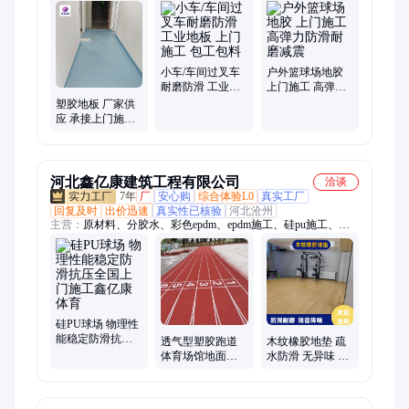
地板胶、ktv地毯、阿克明、办公室、影音室、垫定做、沙发
垫、花地毯、红地毯、600地毯、楼梯垫、沙发坐、台球室、除
尘垫、8a8圈丝、地板革、飘窗垫、活动地毯、走廊地毯、方块
地毯、海绵沙发
小车/车间过叉车
户外篮球场地胶
耐磨防滑 工业地
上门施工 高弹力
板 上门施工 包工
防滑耐磨减震
塑胶地板 厂家供
包料
应 承接上门施工
工程 耐磨防滑易
清理
河北鑫亿康建筑工程有限公司
洽谈
7年
厂
安心购
综合体验L0
真实工厂
回复及时
出价迅速
真实性已核验
河北沧州
主营：
原材料、分胶水、彩色epdm、epdm施工、硅pu施工、
epdm地面、epdm跑道、epdm填充、epdm材料、epdm橡胶、epdm
颗粒、epdm路面、epdm塑胶、硅pu每平、室外硅pu、材料硅
pu、硅pu跑道、硅pu塑胶、硅pu翻新、地面硅pu、面层硅pu、标
准硅pu、运动硅pu、球场硅pu、硅pu场地
硅PU球场 物理性
能稳定防滑抗压
透气型塑胶跑道
木纹橡胶地垫 疏
全国上门施工鑫
体育场馆地面铺
水防滑 无异味 认
亿康体育
装 可上门施工防
证资质齐全 生产
滑耐磨
厂家直供 上门施
工