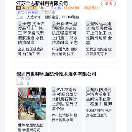
江苏全志新材料有限公司
洽谈
3年
厂
安心购
综合体验L1
回复及时
真实性已核验
江苏徐州
主营：
人造草坪、塑胶跑道、EPDM颗粒
全志 抗压强度高
环保透气型 塑胶
塑胶运动跑道 抗
可上门施工 环保
跑道铺装 抗压强
压强度高可上门
透气型 塑胶跑道
度高可上门施工
施工 水性防滑耐
水性防滑耐磨
防水防滑耐磨 全
磨 全志
志
深圳市世卿地面防滑技术服务有限公司
广东深圳
主营：
[]
地板防滑剂 淋浴
PVC防滑胶带 楼
房浴室卫生间洗
梯台阶防水耐磨
手止滑工程施工
石英砂止滑贴 室
世卿
世卿 地面地板防
外防滑条贴
滑 食堂厨房瓷砖