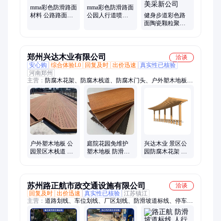
道材料、艺术压花地坪、MMA彩色沥青路面、3D立体墙体彩绘
mma彩色防滑路面
mma彩色防滑路面
材料 公路路面铺
公园人行道喷涂
健身步道彩色路
装 可上门施工
改色 耐久性好 美
面陶瓷颗粒聚合
采
物现浇盲道施工
工艺美采新公司
郑州兴达木业有限公司
洽谈
安心购
综合体验L0
回复及时
出价迅速
真实性已核验
河南郑州
主营：
防腐木花架、防腐木栈道、防腐木门头、户外塑木地板施
工、防腐木护栏、防腐木木屋、防腐木设计、防腐木木桥、防腐
木凉亭、防腐木长廊、防腐木秋千、防腐木别墅、户外防腐木、
防腐木、防腐木地板、防腐木花箱、防腐木古建、古建凉亭、塑
木地板、铝合金凉亭、铝合金花箱、竹木地板
户外塑木地板 公
庭院花园免维护
兴达木业 景区公
园景区木栈道 室
塑木地板 防滑防
园防腐木花架 樟
外防腐地板 防滑
水防腐地板 上门
子松防腐长廊廊
耐磨 上门施工
安装施工
架定制 美观大方
苏州路正航市政交通设施有限公司
洽谈
回复及时
出价迅速
真实性已核验
江苏镇江
主营：
道路划线、车位划线、厂区划线、防滑坡道标线、停车场
划线、小区道路划线、厂区停车位划线、消防通道划线