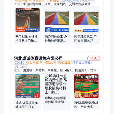
综合体验L0
回复及时
出价迅速
真实性已核验
福建南平
主营：
彩色防滑标线、道闸、道路划线、交通设施减速带
车位划线 专业技
陶瓷颗粒施工 户
陶瓷颗粒施工 厂
术团队上门施工
外场地停车场改
区改造 旧地坪翻
梦德 彩色防滑标
色 耐磨防滑 上门
新 耐磨防滑持久
线
施工服务
上门施工
河北成诚体育设施有限公司
洽谈
安心购
综合体验L0
回复及时
出价迅速
真实性已核验
河北沧州
主营：
滑滑梯、原材料、丙烯酸、硅pu施工、跑道施工、地坪
漆、epdm颗粒、epdm地胶、epdm塑胶、epdm地垫、硅pu面层、
硅pu地面、硅pu场地、硅pu地坪、硅pu塑胶、水性硅pu、球场硅
pu、材料硅pu、国标硅pu、游乐设施、公园组合、球场涂料、塑
胶地面、攀爬滑梯、塑料滑梯
球场硅pu篮球场
弹性层 防滑羽毛
成诚 体育场硅pu
EPDM塑胶跑道材
球场pu地胶铺装
球场施工 良好的
料生产商 专业橡
材料上门施工
防滑性 环保安全
胶场地 人造草坪