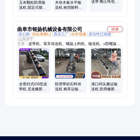
送带 陶土吨包带
玉米颗粒防滑输
木块木板水平输
式输送机 物流分
送机 固定式裙边
送机 格挡散料传
拣皮带机
格挡颗粒运输机
送带 防滑深槽人
小麦输送用皮带
字纹化肥袋子运
机
输机
曲阜市铭扬机械设备有限公司
洽谈
安心购
综合体验L2
真实工厂
出价迅速
真实性已核验
山东济宁
主营：
皮带机、装车传送机、螺旋上料机、输送机、u型螺旋输
送机、刮板输送机、斗式提升机、软管抽料机、吸粮机、挖斗提
升机、车载式软管吸料机、小型抽料机、垂直提升机、小型上料
机
全密封式650型皮
防滑带砂石料传
港口码头搬运输
带机 尼龙橡胶带
送机 粮库运输用
送机 防滑橡胶皮
防滑输送机 袋装
输送机 裙边挡料
带化肥袋传送带
粮食装卸运输机
800带宽皮带机
垃圾带式运输机