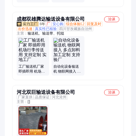
传送机
各种场合的物料
传输
成都双雄腾达输送设备有限公司
洽谈
6年
厂
安心购
综合体验L2
回复及时
出价迅速
真实性已核验
四川甘孜藏族自治州
主营：
输送机、输送带、托辊
工厂输送机厂家
自动化设备输送
即插即用 机场行
机 物联网接入 多
李传送用 支持定
点卸料 加工定制
制 实地工厂
支持验厂
河北双巨输送设备有限公司
洽谈
厂家直供
品质保证
河北沧州
主营：
[]