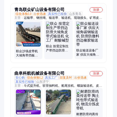
平稳
定制
现货
青岛联众矿山设备有限公司
洽谈
综合体验L0
出价迅速
真实性已核验
山东青岛
主营：
运输带、钢丝绳、输送带、输送机、现场接头、矿用皮带
机、管状机皮带、固定式皮带机、输送线路设计、胶带接头卡
子、提升带接头卡子、提升带接头夹具
联众 按需定制生
产带挡边防滑大
联众输送设备厂
联众沙场皮带机
倾角皮带式输送
家 供应大倾角碳
大倾角带挡板防
机 化工厂 耐酸碱
钢输送机 防滑防
滑输送机 爬坡运
型
撒料挡边橡胶输
行稳定 加厚碳钢
送带
材质
曲阜科航机械设备有限公司
洽谈
安心购
综合体验L2
真实工厂
回复及时
出价迅速
真实性已核验
山东济宁
主营：
斗式提升机、软管抽料机、船尾挂机、螺旋输送机、皮带
输送机、输送机、植树挖坑机、背负式吹风机、上料机、螺旋扒
料机、提升机
耐磨防滑鸡粪传