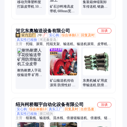
移动升降塑料筐
集装箱伸缩装卸
打跺皮带机 10米
矿石沙料堆高皮
车传送机 铭扬防
玉米传送带 粮食
带机 600mm宽防
滑输送带 移动双
爬坡防滑输送机
滑输送机 液压升
翼输送机加工厂
降伸缩运输机加
工
河北东奥输送设备有限公司
洽谈
2年
厂
安心购
综合体验L1
回复及时
真实性已核验
河北秦皇岛
主营：
托辊、滚筒、托辊支架、输送机、输送机滚筒、皮带机、
不锈钢托辊、轴承座、清扫器、电动滚筒、改向滚筒、传动滚
筒、包胶滚筒、槽型托辊、调心托辊、锥形托辊、梳型托辊、皮
带机托辊、三联托辊、尼龙托辊、螺旋托辊、腰鼓托辊、皮带机
滚筒、异形托辊、矿用滚筒
耐热耐磨人字花
纹输送带 矿用防
滑输送机工业皮
矿山输送机传动
东奥机械 矿用皮
带
滚筒 防滑性好 按
带输送机 防滑耐
需加工定制 占地
磨 精度高 支持加
面积小东奥
工定制
绍兴柯桥顺宇自动化设备有限公司
洽谈
安心购
综合体验L0
真实工厂
回复及时
出价迅速
真实性已核验
浙江绍兴
主营：
组装线、输送线、流水线、倍速链输送机、倍速线、链板
线、工作台、非标定做流水线、自动化流水线、装配线、电子流