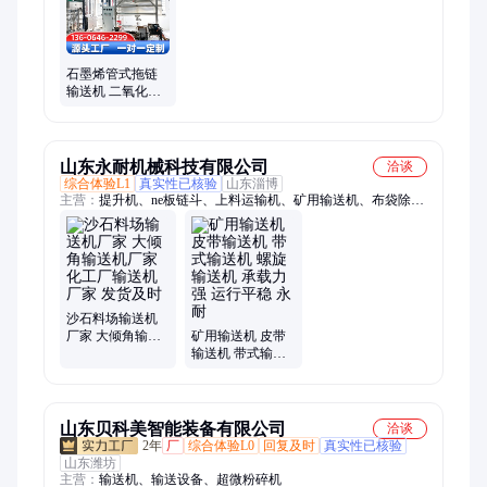
石墨烯管式拖链
输送机 二氧化硅
白炭黑超细粉用
管链输送设备 盛
联
山东永耐机械科技有限公司
洽谈
综合体验L1
真实性已核验
山东淄博
主营：
提升机、ne板链斗、上料运输机、矿用输送机、布袋除尘
器、木工车间除尘
沙石料场输送机
厂家 大倾角输送
矿用输送机 皮带
机厂家 化工厂输
输送机 带式输送
送机厂家 发货及
机 螺旋输送机 承
时
载力强 运行平稳
永耐
山东贝科美智能装备有限公司
洽谈
2年
厂
综合体验L0
回复及时
真实性已核验
山东潍坊
主营：
输送机、输送设备、超微粉碎机