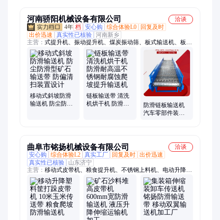
滑带
河南骄阳机械设备有限公司
洽谈
4年
档
安心购
综合体验L0
回复及时
出价迅速
真实性已核验
河南新乡
主营：
式提升机、振动提升机、煤炭振动筛、板式输送机、板式
给料机、链板给料机
移动式斜坡防滑
链板输送带 清洗
输送机 防尘防滑
机烘干机 防滑耐
防滑链板输送机
型矿石输送带 防
高温不锈钢耐腐
汽车零部件装配
偏清扫装置设计
蚀爬坡提升输送
线防掉落设计 连
机
续作业不卡顿
曲阜市铭扬机械设备有限公司
洽谈
安心购
综合体验L2
真实工厂
回复及时
出价迅速
真实性已核验
山东济宁
主营：
移动式皮带机、粮食提升机、不锈钢上料机、电动升降输
送机、物流分拣输送机、螺旋输送机、刮板输送机、绞龙上料
机、车载软管吸料机、可弯曲抽料机、垂直斗提机、单斗提升
机、双链条刮板机