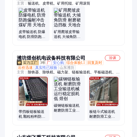
主营：
输送机、皮带机、矿用托辊、矿用滚筒
皮带输送机 防爆
矿用爬坡皮带输
电机 防滑防跑偏
送机 大倾角防滑
耐冲击 煤矿用 天
耐磨裙边挡板 天
地合
地合
潍坊煜创机电设备科技有限公司
洽谈
3年
厂
安心购
综合体验L1
回复及时
出价迅速
真实性已核验
山东潍坊
主营：
除铁器、除铁机、磁力架、链板输送机、平板磁选机、磁
性过滤器、自动除铁器、自动配料系统
碳钢链板输送机
耐磨防滑工业输
带挡板链板输送
板链斗式输送机
送机械 运行稳定
机 颗粒粉料防滑
耐磨防滑工业输
损耗低 煜创
落输送输送机器
送机械 输送距离
可定制 煜创