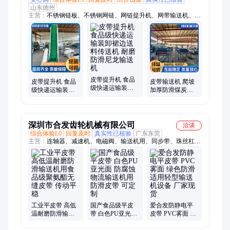
山东德州
主营：
不锈钢链板、不锈钢网链、网链提升机、网带输送机、链
板输送机、网链转弯机、食品网链螺旋输送塔、方便面油炸盒、
粉丝盒、链轮
皮带提升机 食品
皮带提升机 食品
皮带输送机 爬坡
级快递运输装卸
级快递运输装卸
加厚防滑煤炭挡
裙边送料传送机
裙边冷冻食品传
板工业运输机 尼
耐磨防滑尼龙输
送机 耐磨防滑输
龙农产品分拣传
送机
送机
送机
深圳市合发齿轮机械有限公司
洽谈
综合体验L0
回复及时
真实性已核验
广东东莞
主营：
连轴器、减速机、电磁阀、输送机用、同步带、珠丝杠、
链轮条、珠丝杆、传动链、固定套、小齿轮、轴滑台、联轴器、
伞齿轮、链齿轮、直齿轮、千分尺、限位环、齿筒带、钢齿轮、
平皮带、输送带、齿轮条、磨齿轮、传动件、皮带轮
工业平皮带 高低
国产食品级平皮
爱合发防静电平
温耐磨防滑输送
带 白色PU亚光面
皮带 PVC雾面 绿
机用食品级聚氨
防腐蚀 物流输送
色防滑 适用轻型
酯无缝皮带 传动
机用防滑皮带 可
输送机设备 厂家