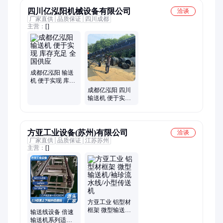
四川亿泓阳机械设备有限公司
洽谈
厂家直供
品质保证
四川成都
主营：
[]
成都亿泓阳 输送
机 便于实现 库存
充足 全国供应
成都亿泓阳 四川
输送机 便于实现
输送效率高 支持
定制 厂家批发
方亚工业设备(苏州)有限公司
洽谈
厂家直供
品质保证
江苏苏州
主营：
[]
方亚工业 铝型材
框架 微型输送机/
输送线设备 倍速
袖珍流水线/小型
输送机系列适用