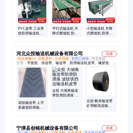
水线、皮带转弯机、装配流水线、装配工作台、工业链板线、柔
性链板输送线、PVC工业皮带、PE皮带、PU皮带、五金组装
线、电机组装线、防静电工作台、电子厂工作台、组装工作台、
打包台
PVC皮带 工业草
平行式输送机 升
小型输送机 升降
纹防滑输送机带
降式爬坡机 防滑
式爬坡机 防滑移
负载能力强 顺宇
移动PU皮带流水
动PU皮带流水线
线
顺宇
河北众投输送机械设备有限公司
洽谈
综合体验L0
回复及时
出价迅速
资质已核验
河北保定
主营：
平面垫、传送带、输送带、防滑输送机皮带、橡胶垫、尼
龙平面、皮带结实、强力橡胶、高温耐磨、强力耐磨、橡胶夹
线、皮带防腐、皮带耐磨、橡胶平面、槽子皮带、卫生环保、开
裂橡胶
众投 大倾角输送
带防滑防洒落 波
纹状挡边输送机
众投 帆布输送带
花纹输送带 人字
皮带
矿用耐高温输送
形菱形防滑输送
机工业皮带 防滑
机皮带 输送设备
防水
众投输送机械
宁津县创铭机械设备有限公司
洽谈
安心购
综合体验L1
回复及时
出价迅速
真实性已核验