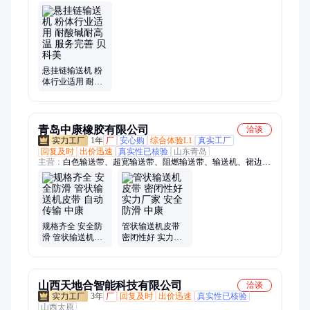
悬挂链输送机 粉
体行业适用 耐酸
碱耐高温 服务完
善 贝科美
青岛中康橡胶有限公司
洽谈
1年
厂
安心购
综合体验L1
真实工厂
回复及时
出价迅速
真实性已核验
山东青岛
主营：
白色输送带、超宽输送带、阻燃输送带、输送机、裙边输
送带、轻型输送带、尼龙输送带、耐酸碱输送带、耐寒输送带、
耐高温输送带、环形输送带、花纹输送带、管状输送带、钢丝绳
输送带、斗提机皮带、大倾角挡边输送带、抽油机皮带、耐油输
送带、采棉机皮带
规格齐全 安全防
管状输送机皮带
滑 管状输送机皮
密闭性好 实力厂
带 自动传输 中康
家 安全防滑 中康
山西天地合智能科技有限公司
洽谈
3年
厂
回复及时
出价迅速
真实性已核验
山西太原