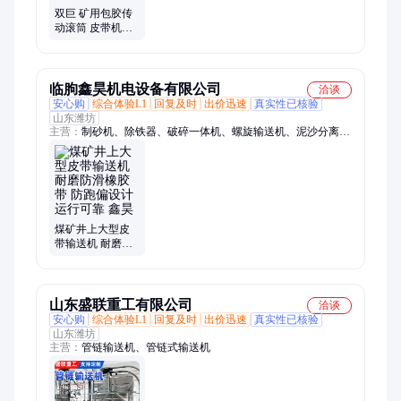
双巨 矿用包胶传
动滚筒 皮带机驱
动滚筒 耐磨防滑
适配重载带式输
送机
临朐鑫昊机电设备有限公司
洽谈
安心购
综合体验L1
回复及时
出价迅速
真实性已核验
山东潍坊
主营：
制砂机、除铁器、破碎一体机、螺旋输送机、泥沙分离
机、往复式给煤机
煤矿井上大型皮
带输送机 耐磨防
滑橡胶带 防跑偏
设计 运行可靠 鑫
昊
山东盛联重工有限公司
洽谈
安心购
综合体验L1
回复及时
出价迅速
真实性已核验
山东潍坊
主营：
管链输送机、管链式输送机