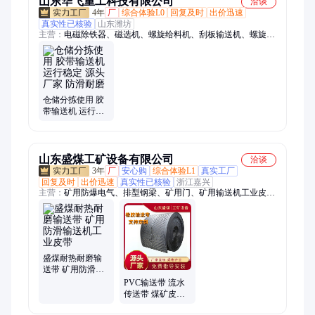
山东华飞重工科技有限公司
洽谈
4年
厂
综合体验L0
回复及时
出价迅速
真实性已核验
山东潍坊
主营：
电磁除铁器、磁选机、螺旋给料机、刮板输送机、螺旋输
送机、皮带秤、管道除铁器、除铁器、滚筒筛
仓储分拣使用 胶
带输送机 运行稳
定 源头厂家 防滑
耐磨
山东盛煤工矿设备有限公司
洽谈
3年
厂
安心购
综合体验L1
真实工厂
回复及时
出价迅速
真实性已核验
浙江嘉兴
主营：
矿用防爆电气、排型钢梁、矿用门、矿用输送机工业皮
带、支护设备、铁路道岔、矿用检测仪报警仪传感器、矿用救护
设备、矿用电子围栏、煤矿井下自动隔爆装置、蓄电池电机车、
锚杆钻机、单体液压支柱、无压风门、回柱绞车、喷浆机、隔爆
摄像仪、隔爆稳压电源、矿用本安型电磁阀、矿用气动工具
盛煤耐热耐磨输
送带 矿用防滑输
送机工业皮带
PVC输送带 流水
传送带 煤矿皮带
输送机 矿山带防