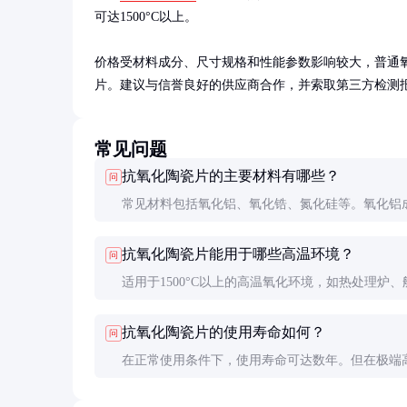
可达1500°C以上。

价格受材料成分、尺寸规格和性能参数影响较大，普通氧化铝陶
片。建议与信誉良好的供应商合作，并索取第三方检测
常见问题
抗氧化陶瓷片的主要材料有哪些？
问
常见材料包括氧化铝、氧化锆、氮化硅等。氧化铝
低，耐温约1600°C；氧化锆和氮化硅性能更优，耐
抗氧化陶瓷片能用于哪些高温环境？
问
达2000°C以上，但价格较高。
适用于1500°C以上的高温氧化环境，如热处理炉、
航天发动机等。但在还原性气氛或极端热震条件下
抗氧化陶瓷片的使用寿命如何？
问
能下降。
在正常使用条件下，使用寿命可达数年。但在极端
频繁热震环境下，寿命可能缩短，需定期检查和更