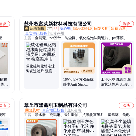
苏州权富莱新材料科技有限公司
洽谈
洽谈
时
7年
品
安心购
综合体验L0
回复及时
出价迅速
真实性已核验
江苏苏州
管、氧
主营：
金属壳、pet胶带、防尘网、氧化锆泡沫陶瓷片、pet薄膜、除
密封
尘器、无声撕、双面胶、高温胶带、碳筒、过滤器、包装材料、自粘
、刚玉
带、撕膜胶带、防静电胶带、板式过滤器、V型活性炭过滤器、充电
化铝陶
桩防尘网、机柜防尘网
碳化硅氧化锆泡沫
陶瓷过滤片 强度高
比表面积大 抗高温
丝槽布
10的6-9次方双面抗
工业水空调滤网 海
冲击
器陶瓷
静电Anti-Static
绵状活性炭 3m专业
TapeESD半透明封
级静电空气过滤网
箱胶带
500型
章丘市隆鑫刚玉制品有限公司
洽谈
洽谈
回复及时
真实性已核验
山东济南
美容
主营：
净水器、托玛琳、去油吸油、抗氧化富氢片、富氢球、负电位
钙球、
球、碱性球、麦饭石球
、蓄热