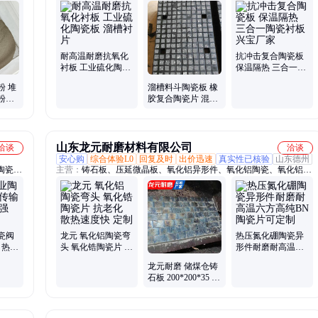
耐高温耐磨抗氧化
抗冲击复合陶瓷板
衬板 工业硫化陶瓷
保温隔热 三合一陶
板 溜槽衬片
瓷衬板 兴宝厂家
粉 堆
溜槽料斗陶瓷板 橡
粉末
胶复合陶瓷片 混料
部槽修
机滚筒氧化铝片
山东龙元耐磨材料有限公司
洽谈
洽谈
安心购
综合体验L0
回复及时
出价迅速
真实性已核验
山东德州
陶瓷法
主营：
铸石板、压延微晶板、氧化铝异形件、氧化铝陶瓷、氧化铝陶
陶瓷吸
瓷衬板、氧化铝陶瓷球、氧化铝陶瓷马赛克、陶瓷复合板、氧化铝陶
陶瓷螺
瓷复合板、耐磨陶瓷板、超高分子量聚乙烯板、铸石弯头、铸石管
绝缘
道、微晶铸石板、碳化硅管、碳化硅板
瓷阀
龙元 氧化铝陶瓷弯
热压氮化硼陶瓷异
 热稳
头 氧化锆陶瓷片 抗
形件耐磨耐高温六
能
老化 散热速度快 定
方高纯BN陶瓷片可
龙元耐磨 储煤仓铸
制
定制
石板 200*200*35 耐
腐蚀 生产货期短