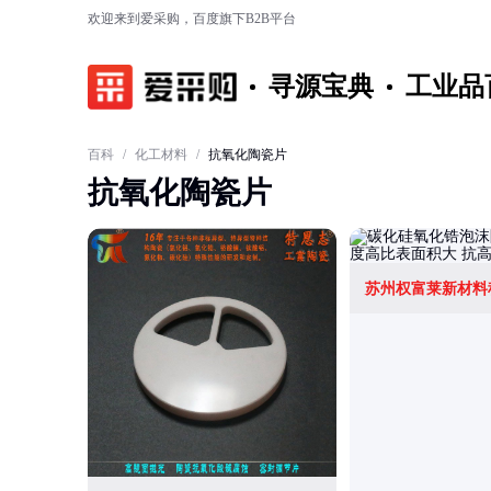
欢迎来到爱采购，百度旗下B2B平台
寻源宝典
工业品
百科
/
化工材料
/
抗氧化陶瓷片
抗氧化陶瓷片
苏州权富莱新材料