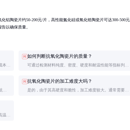
瓷片约50-200元/片，高性能氮化硅或氧化锆陶瓷片可达300-500元
报告以确保质量。
如何判断抗氧化陶瓷片的质量？
问
成本较
可通过检测材料纯度、密度、硬度和耐温性能等指标判断
温可
质量。优质产品通常具有高纯度、高密度和均匀的微观结
抗氧化陶瓷片的加工难度大吗？
问
构。
航空
是的，由于其高硬度和脆性，加工难度较大。通常需要采
性能可
用金刚石工具进行精密加工，建议由专业厂家完成。
高温或
换。