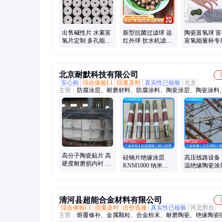
出售碱性片 水素富
新型抗菌过滤球 远
陶瓷富氢球 
氢片定制 多孔能量
红外球 饮水机滤芯
富氢能量杯专
片 抗氧化陶瓷片
用净水矿化球
素球 隆鑫刚玉
北京耐默科技有限公司
安心购
综合体验L1
回复及时
真实性已核验
北京
主营：
防腐涂层、耐磨材料、防腐涂料、陶瓷涂层、陶瓷涂料
涂层、耐磨钢板
高分子陶瓷贴片 高
硅钢片绝缘涂层
高压线路设备
硬度耐磨损内衬 抗
KNM1000 纳米复
温绝缘陶瓷涂
氧化陶瓷片可定制
合陶瓷涂料 耐腐蚀
氧化 防冲蚀
抗氧化材料
材料
清河县超能合金材料有限公司
综合体验L1
回复及时
出价迅速
真实性已核验
河北邢台
主营：
熔覆修补、金属颗粒、合金粉末、耐磨陶瓷、绝缘陶瓷