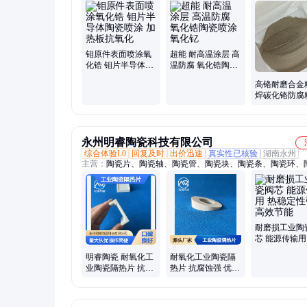
氧化铝陶瓷粉、防腐陶瓷涂层、金属涂层喷涂
钼原件表面喷涂氧
超能 耐高温涂层 高
化锆 钼片半导体陶
温防腐 氧化锆陶瓷
瓷喷涂 加热板抗氧
喷涂 氧化钇
高铬耐磨合金
化
焊碳化铬防腐
刮板修补 中
复材料
永州明睿陶瓷科技有限公司
综合体验L0
回复及时
出价迅速
真实性已核验
湖南永州
主营：
陶瓷片、陶瓷轴、陶瓷管、陶瓷块、陶瓷条、陶瓷环、
兰、陶瓷基板、陶瓷阀片、陶瓷垫片、陶瓷吸嘴、陶瓷薄片、
板、陶瓷套管、陶瓷坩埚、陶瓷衬套、陶瓷柱塞、陶瓷喷嘴、
母、陶瓷滑块、陶瓷隔热板、陶瓷零部件、氧化锆陶瓷、陶瓷
子、绝缘环
耐磨损工业陶
芯 能源传输用
定性强 高效节
明睿陶瓷 耐氧化工
耐氧化工业陶瓷隔
业陶瓷隔热片 抗热
热片 抗腐蚀强 优化
震适配复杂工况
能源传输