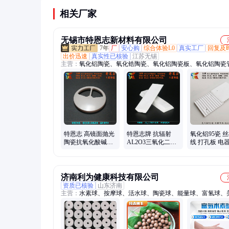
相关厂家
无锡市特恩志新材料有限公司
7年
厂
安心购
综合体验L0
真实工厂
回复及
出价迅速
真实性已核验
江苏无锡
主营：
氧化铝陶瓷、氧化锆陶瓷、氧化铝陶瓷板、氧化铝陶瓷
化铝陶瓷棒、氧化铝陶瓷环、氧化铝陶瓷片、耐磨陶瓷、陶瓷
件、结构陶瓷、陶瓷定做、陶瓷加工、干压陶瓷、等静压陶瓷
陶瓷管、陶瓷管、陶瓷片、陶瓷环、陶瓷板、绝缘陶瓷、99氧
瓷板、氧化铝空心球制品、刚玉莫来石承烧板、绝缘瓷柱
特恩志 高镜面抛光
特恩志牌 抗辐射
氧化铝95瓷 
陶瓷抗氧化酸碱腐
AL2O3三氧化二铝
线 打孔板 电
蚀 密封调节片
耐磨陶瓷片 厂家批
厂家订制
发
济南利为健康科技有限公司
资质已核验
山东济南
主营：
水素球、按摩球、活水球、陶瓷球、能量球、富氢球、
球、活化球、离子球、沸石球、矿化球、滚珠球、蓄热球、高
净水器、麦饭石、富硒球、富氢水、耐火球、碱性球、油切球
瓷球、负电位球、太赫兹球、金属镁粒