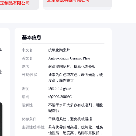
北京耐默科技有限公司
玉制品有限公司
清河县超
基本信息
在
中文名
抗氧化陶瓷片
英文名
Anti-oxidation Ceramic Plate
别名
耐高温陶瓷片、抗氧化陶瓷板
处
外观/性状
通常为白色或灰色，表面光滑，硬
度高，脆性较大
密度
约3.5-4.5 g/cm³
熔点
约2000-3000°C
溶解性
不溶于水和大多数有机溶剂，耐酸
碱腐蚀
储存条件
干燥通风处，避免机械碰撞
主要性质/特性
具有优异的耐高温、抗氧化、耐腐
蚀性能，硬度高，热膨胀系数低，