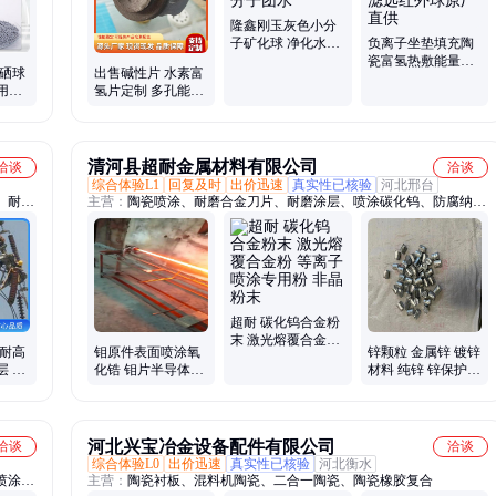
隆鑫刚玉灰色小分
子矿化球 净化水质
负离子坐垫填充陶
弱碱性小分子团水
瓷富氢热敷能量球
富硒球
出售碱性片 水素富
净化水过滤远红外
用水
氢片定制 多孔能量
球原厂直供
片 抗氧化陶瓷片
清河县超耐金属材料有限公司
洽谈
洽谈
综合体验L1
回复及时
出价迅速
真实性已核验
河北邢台
、耐磨
主营：
陶瓷喷涂、耐磨合金刀片、耐磨涂层、喷涂碳化钨、防腐纳米
涂层
超耐 碳化钨合金粉
末 激光熔覆合金粉
 耐高
钼原件表面喷涂氧
锌颗粒 金属锌 镀锌
等离子喷涂专用粉
层 耐
化锆 钼片半导体陶
材料 纯锌 锌保护膜
非晶粉末
预保护
瓷喷涂 加热板抗氧
超耐 大量供应
化
河北兴宝冶金设备配件有限公司
洽谈
洽谈
综合体验L0
出价迅速
真实性已核验
河北衡水
喷涂、
主营：
陶瓷衬板、混料机陶瓷、二合一陶瓷、陶瓷橡胶复合