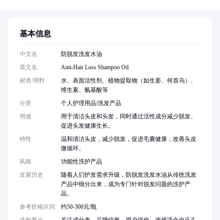
基本信息
中文名
防脱发洗发水油
英文名
Anti-Hair Loss Shampoo Oil
材质/用料
水、表面活性剂、植物提取物（如生姜、何首乌）、
维生素、氨基酸等
分类
个人护理用品/洗发产品
用途
用于清洁头皮和头发，同时通过活性成分减少脱发、
促进头发健康生长。
特性
温和清洁头皮，减少脱发，促进毛囊健康，改善头皮
微循环。
风格
功能性洗护产品
发展历史
随着人们护发需求升级，防脱发洗发水油从传统洗发
产品中细分出来，成为专门针对脱发问题的洗护产
品。
参考价格区间
约50-300元/瓶