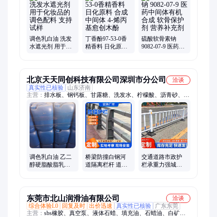
体、炼厂助剂、选矿药剂
调色乳白油 洗发
丁香酚97-53-0香
硫酸软骨素钠
水遮光剂 用于化
精香料 日化原料
9082-07-9 医药中
妆品的调色配料
合成中间体 4-烯
间体有机合成 软
支持试样
丙基愈创木酚
骨保护剂 营养补
充剂
北京天天同创科技有限公司深圳市分公司
洽谈
真实性已核验
山东济南
主营：
排水板、钢钙板、甘露糖、洗发水、柠檬酸、沥青砂、溴
化钠、起重机、除臭剂、洗洁精、落水口、营养液、冷补料、消
泡剂、液压机、灭菌剂、混凝土、广告车、硫酸钾、压力机、试
验箱、养护剂、双氰胺、肥田粉、试验机
调色乳白油 乙二
桥梁防撞白钢河
交通道路市政护
醇硬脂酸脂乳液
道隔离栏杆 道路
栏承重力强城市
洗发水沐浴露原
大桥碳钢护栏 华
京式栏杆华恒生
料 遮光剂
恒金属 铝合金防
产加工
护栏
东莞市北山润滑油有限公司
洽谈
综合体验L0
回复及时
出价迅速
真实性已核验
广东东莞
主营：
sbs橡胶、真空泵、液体石蜡、填充油、石蜡油、白矿