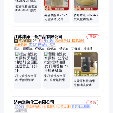
姜油树脂 生姜油
8007-08-07 熟肉制
品 日化洗发水添
异蒲勒醇 89-79-2
香叶木素 520-34-3
加
无色液体 允许使
抗氧化功能 具有
用的食用香料
抗变应性食品与
化妆品中添加
江苏沣泽土畜产品有限公司
洽谈
5年
档
安心购
综合体验L1
回复及时
出价迅速
真实性已核验
天津
主营：
甜橙油、柠檬油、西柚油、橘子油、丁香油、柠檬烯
橙皮油洗发水原
甜橙油洗发水原
料 天然橙油助剂
料 1公斤起批甜橙
去除原料橙油甜
全国配送送货上
精油批发 日用香
橙精油洗发水原
门 沣泽
精 20年服务经验
料巨量库存现货
现发【沣泽】
济南道融化工有限公司
洽谈
安心购
综合体验L0
回复及时
出价迅速
真实性已核验
山东济南