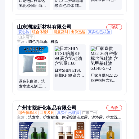
印尼进口杜库达
D-2,3-二羟基琥珀
末 含量95% 食品
氢化棕榈油 白色
酸 白色晶体 纯品
添加剂 糖果甜味
片状 洗发水原料
99% 矫味剂酸化
剂
塑料铅笔 表面活
剂发酵剂
性剂
山东湖凌新材料有限公司
洽谈
安心购
综合体验L1
回复及时
出价迅速
真实性已核验
山东济宁
主营：
调色乳白油、树脂
日本SHIN-ETSU
信越KF-99 高含氢
厂家直供M22-26
硅油 含氢量1.60
各种指标含氢硅
调色乳白油、洗
油 含 氢甲基硅油
发水遮光剂 五百
63148-57-2
克 工业原料 实验
样品
广州市蔻妍化妆品有限公司
洽谈
综合体验L0
回复及时
真实性已核验
广东广州
主营：
洗发水、护发精油、保湿控油洗发露、沐浴露、护发洗发
露、去屑香氛洗发乳