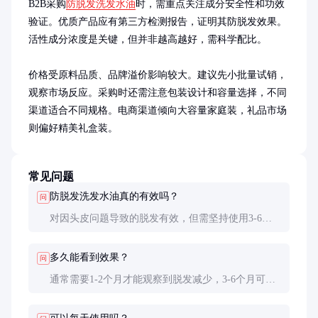
B2B采购
防脱发洗发水油
时，需重点关注成分安全性和功效
验证。优质产品应有第三方检测报告，证明其防脱发效果。
活性成分浓度是关键，但并非越高越好，需科学配比。

价格受原料品质、品牌溢价影响较大。建议先小批量试销，
观察市场反应。采购时还需注意包装设计和容量选择，不同
渠道适合不同规格。电商渠道倾向大容量家庭装，礼品市场
则偏好精美礼盒装。
常见问题
防脱发洗发水油真的有效吗？
问
对因头皮问题导致的脱发有效，但需坚持使用3-6个
月。遗传性脱发效果有限，建议配合其他治疗。
多久能看到效果？
问
通常需要1-2个月才能观察到脱发减少，3-6个月可见
新发生长。效果因人而异，与脱发原因和产品配方有
关。