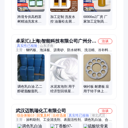
跨境专供高档茶
加工定制 洗发水
60000m2厂房 厂
树精油洗发水去
控 油蓬松去屑洗
家加工定制高端
屑清洁衡油蓬松
发露男女oem贴牌
洗发水 清爽控油
洗发露可 贴牌加
滋养柔顺 告别油
工
头屑
卓采汇(上海)智能科技有限公司广州分公
洽谈
真实性已核验
山东济南
司
主营：
钢钙板、泡沫板、沥青砂、防水材料、洗洁精、冷补料、
消泡剂、灭菌剂、混凝土、广告车、硫酸钾、肥田粉、修补料、
氯甲基、数控车、丙二醇、252742-72-6、磷酸二铵、蒸汽锅炉、
护墙板材、燃气锅炉、保温砂浆、三乙醇胺、磷酸三铵、普通车
床
调色乳白油 乙二
水泥发泡剂 用于
钢衬板 耐磨板 应
醇硬脂酸脂乳液
经济型回填屋顶
用于转子体上下
洗发水沐浴露原
找坡发泡 稳定性
两面 起到密封效
料 遮光剂
好
果
武汉迈凯瑞化工有限公司
洽谈
综合体验L0
回复及时
出价迅速
真实性已核验
湖北武汉
主营：
涂料助剂、工业清洗剂、表面活性剂、调色乳白油、合成
材料助剂、合成香料、溶剂、香精和香料中间体、合成材料中间