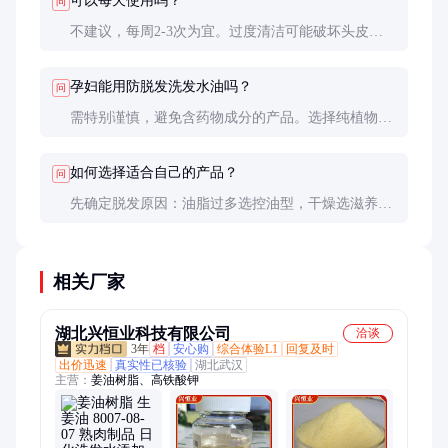
可以每天使用吗？
问
不建议，每周2-3次为宜。过度清洁可能破坏头皮油
脂平衡，反而加重脱发问题。
孕妇能用防脱发洗发水油吗？
问
需特别谨慎，避免含药物成分的产品。选择纯植物配
方的更安全，使用前最好咨询医生。
如何选择适合自己的产品？
问
先确定脱发原因：油脂过多选控油型，干燥选滋养
型。查看成分表，避免可能引起过敏的成分。
相关厂家
湖北兴恒业科技有限公司
洽谈
3年
档
安心购
综合体验L1
回复及时
出价迅速
真实性已核验
湖北武汉
主营：
姜油树脂、高铁酸钾