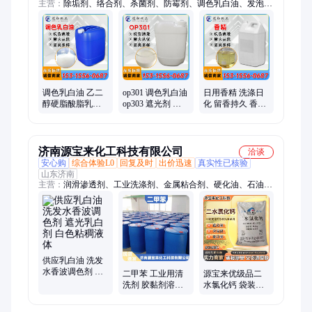
主营：
除垢剂、络合剂、杀菌剂、防霉剂、调色乳白油、发泡
剂、渗透剂、洗涤剂、纤维素、柔顺剂、乳化剂、混凝土、着色
剂、638增稠剂、管道清洁、抗静电剂、洗涤添加、金属清洗
剂、洗护调理剂、表面活性剂、香皂沐浴露、洗涤化妆品、去屑
止痒剂、砂浆保水剂、纺织柔软剂
调色乳白油 乙二
op301 调色乳白油
日用香精 洗涤日
醇硬脂酸脂乳液
op303 遮光剂 洗
化 留香持久 香味
洗发水沐浴露原
发水原料 发泡剂
添加剂 薰衣草
料 遮光剂
济南源宝来化工科技有限公司
洽谈
安心购
综合体验L0
回复及时
出价迅速
真实性已核验
山东济南
主营：
润滑渗透剂、工业洗涤剂、金属粘合剂、硬化油、石油
脂、机油硅胶脱色剂、表面活性剂、三聚磷酸钠、润滑发泡清洗
剂、共聚乳液粘合剂
供应乳白油 洗发
水香波调色剂 遮
二甲苯 工业用清
源宝来优级品二
光乳白剂 白色粘
洗剂 胶黏剂溶剂
水氯化钙 袋装
稠液体
电子工业去油剂
74%含量 国标氯
化钙