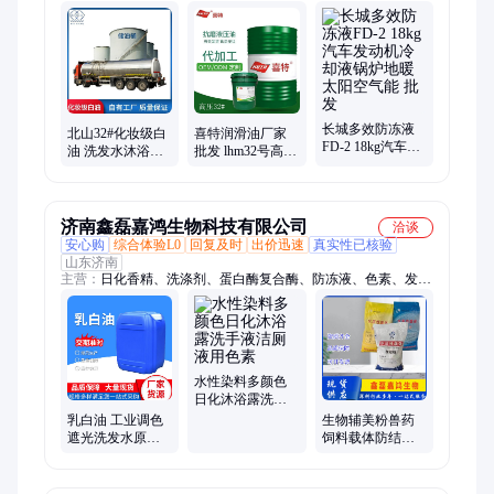
油、导热油、32号白油、白油46号、白油15号、白油10号、汽轮
机油、缝纫机油、工业白油、68号液压油、机油衣车油、工业齿
轮油、机床导轨油、工业基础油、制品润滑油、润滑油橡胶、号
国标工业、环烷基橡胶、橡胶增塑剂、缝纫机针织
长城多效防冻液
北山32#化妆级白
喜特润滑油厂家
FD-2 18kg汽车发
油 洗发水沐浴露
批发 lhm32号高压
动机冷却液锅炉
专用油 唇膏面膜
抗磨液压油 工程
地暖太阳空气能
白油 广州化妆级
机械传动油
批发
白油厂家
济南鑫磊嘉鸿生物科技有限公司
洽谈
安心购
综合体验L0
回复及时
出价迅速
真实性已核验
山东济南
主营：
日化香精、洗涤剂、蛋白酶复合酶、防冻液、色素、发泡
剂、清洗剂、石膏粉、聚季铵盐、洗涤香精、香薰香精、果香香
精、木香香精、香水香精、蜡烛香薰
水性染料多颜色
日化沐浴露洗手
液洁厕液用色素
乳白油 工业调色
生物辅美粉兽药
遮光洗发水原料
饲料载体防结块
漂洗柔软织物日
水溶80-100目粉末
化原料OP301
黄/白加益粉