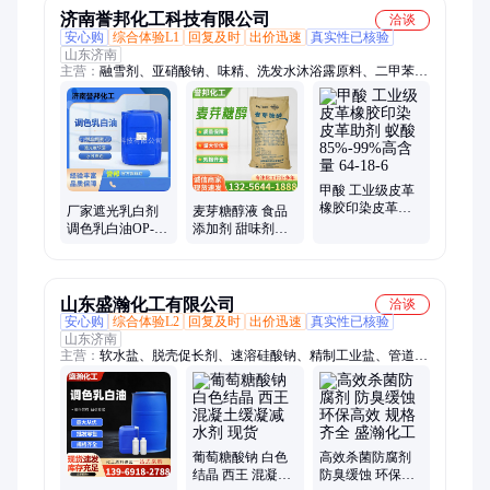
济南誉邦化工科技有限公司
洽谈
安心购
综合体验L1
回复及时
出价迅速
真实性已核验
山东济南
主营：
融雪剂、亚硝酸钠、味精、洗发水沐浴露原料、二甲苯、
磷酸、甲酸、异丙醇、苯酚
甲酸 工业级皮革
橡胶印染皮革助
厂家遮光乳白剂
麦芽糖醇液 食品
剂 蚁酸85%-99%
调色乳白油OP-
添加剂 甜味剂无
高含量 64-18-6
301 洗发水沐浴露
糖代糖烘焙 烘焙
原料使用表面活
饼干用原料
性剂
山东盛瀚化工有限公司
洽谈
安心购
综合体验L2
回复及时
出价迅速
真实性已核验
山东济南
主营：
软水盐、脱壳促长剂、速溶硅酸钠、精制工业盐、管道疏
通剂、金属除锈漂白剂、五水偏硅酸钠、零水偏硅酸钠、一水柠
檬酸、五水柠檬酸、单过硫酸氢钾、草酸、五水葡萄糖、大苏
打、碳酸氢钠
葡萄糖酸钠 白色
高效杀菌防腐剂
结晶 西王 混凝土
防臭缓蚀 环保高