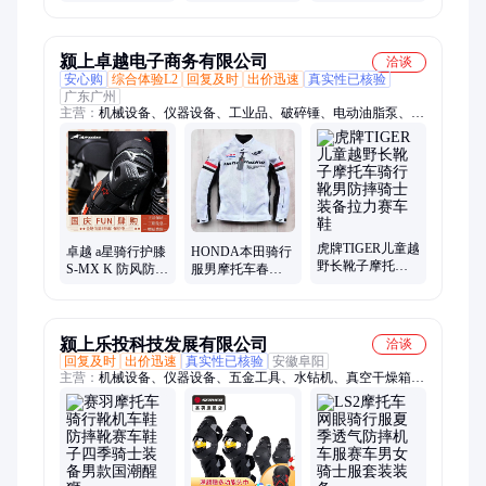
士安全帽kooki全
雨衣雨裤 骑士骑
电子台式家用缝
亮系列骑马装备
行防雨装备中国
纫机多功能吃厚
产
锁边
颍上卓越电子商务有限公司
洽谈
安心购
综合体验L2
回复及时
出价迅速
真实性已核验
广东广州
主营：
机械设备、仪器设备、工业品、破碎锤、电动油脂泵、户
外垃圾桶、汽车空调抽打泵、应急启动电源、电动搅拌机、电动
冲击夯、石材加重机、阳台洗衣柜、冰淇淋机、玻璃钢雕塑、中
空回转液压缸、UV打印机、激光打标机、液压总成、气动搅拌
机、雕刻机、台式立式冰激凌机、液压破碎钳
虎牌TIGER儿童越
卓越 a星骑行护膝
HONDA本田骑行
野长靴子摩托车
S-MX K 防风防摔
服男摩托车春夏
骑行靴男防摔骑
骑士机车护胫骨
季网眼透气赛车
士装备拉力赛车
装备
服防摔机车骑士
鞋
装备
颍上乐投科技发展有限公司
洽谈
回复及时
出价迅速
真实性已核验
安徽阜阳
主营：
机械设备、仪器设备、五金工具、水钻机、真空干燥箱、
水电钻孔机、金属探测器、腻子粉搅拌机、管线仪、粮食筛选
机、激光热感夜视仪、紫外打标机、激光雕刻机、空气净化器、
不锈钢卧式搅拌机、激光焊接机、家禽脱毛机鸡、煲仔炉、泥浆
泵、激光切割机、高速液压钳、卧式砂磨机