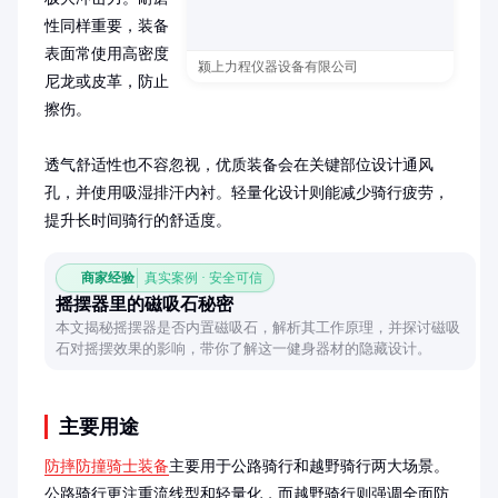
性同样重要，装备
表面常使用高密度
颍上力程仪器设备有限公司
尼龙或皮革，防止
擦伤。

透气舒适性也不容忽视，优质装备会在关键部位设计通风
孔，并使用吸湿排汗内衬。轻量化设计则能减少骑行疲劳，
提升长时间骑行的舒适度。
商家经验
真实案例 · 安全可信
摇摆器里的磁吸石秘密
本文揭秘摇摆器是否内置磁吸石，解析其工作原理，并探讨磁吸
石对摇摆效果的影响，带你了解这一健身器材的隐藏设计。
主要用途
防摔防撞骑士装备
主要用于公路骑行和越野骑行两大场景。
公路骑行更注重流线型和轻量化，而越野骑行则强调全面防