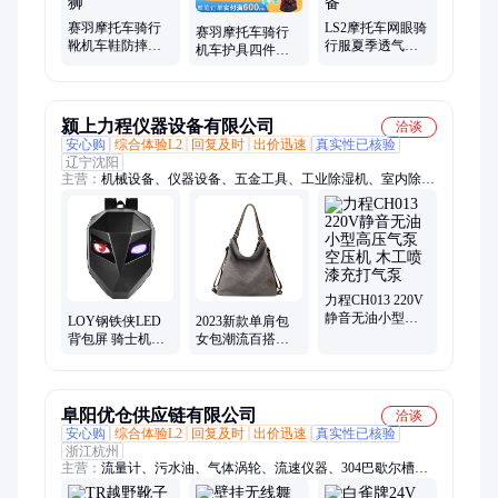
赛羽摩托车骑行
LS2摩托车网眼骑
赛羽摩托车骑行
靴机车鞋防摔靴
行服夏季透气防
机车护具四件套
赛车鞋子四季骑
摔机车服赛车男
护肘护膝护腿防
士装备男款国潮
女骑士服套装装
摔骑士越野装备
醒狮
备
四季
颍上力程仪器设备有限公司
洽谈
安心购
综合体验L2
回复及时
出价迅速
真实性已核验
辽宁沈阳
主营：
机械设备、仪器设备、五金工具、工业除湿机、室内除湿
机、干燥吸湿器、硕方线号机、小型挖掘机、智能马桶、橡皮
艇、电动推土机、毛笔套装礼盒、车牌识别道闸、超声波流量
计、三辊研磨机、金刚石水钻机、吸油烟机、夜视仪、超静音端
子机、智能电磁流量计、重型大风炮、空调压缩机
力程CH013 220V
静音无油小型高
LOY钢铁侠LED
2023新款单肩包
压气泵空压机 木
背包屏 骑士机车
女包潮流百搭简
工喷漆充打气泵
炫酷发光眼睛 升
约时尚韩版大容
级版旅游装备
量双肩手提帆布
背包
阜阳优仓供应链有限公司
洽谈
安心购
综合体验L2
回复及时
出价迅速
真实性已核验
浙江杭州
主营：
流量计、污水油、气体涡轮、流速仪器、304巴歇尔槽、
定量冷水表、便携式流量表、超声波流量表、液体流量流速表、