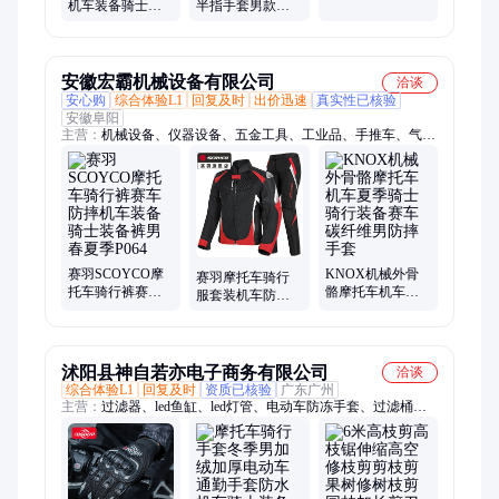
机车装备骑士赛
半指手套男款夏
发光
车骑行防摔透气
天四季款女骑车
四季男款真皮碳
电动车骑士机车
纤维
装备
安徽宏霸机械设备有限公司
洽谈
安心购
综合体验L1
回复及时
出价迅速
真实性已核验
安徽阜阳
主营：
机械设备、仪器设备、五金工具、工业品、手推车、气钉
枪、电动剪刀、电动螺丝刀、划船机、车前后减震器、手持油
锯、抛光机、激光焊接机、雕刻机、柴油发电机、电缆剪、刺绣
机、哑铃、旋转小火锅设备、排油烟风机、电动轮椅、抖抖机、
有氧踏步机
赛羽SCOYCO摩
KNOX机械外骨
赛羽摩托车骑行
托车骑行裤赛车
骼摩托车机车夏
服套装机车防摔
防摔机车装备骑
季骑士骑行装备
赛车骑士服男服
士装备裤男春夏
赛车碳纤维男防
装装备衣服夏季
季P064
摔手套
通风
沭阳县神自若亦电子商务有限公司
洽谈
综合体验L1
回复及时
资质已核验
广东广州
主营：
过滤器、led鱼缸、led灯管、电动车防冻手套、过滤桶、
照明灯、消毒灯、潜水灯、推拉门、鱼缸灯、玻璃门、杀菌灯、
吊门滑轨、轮趟门轮、轨道滑轨、马印神灯、移门轨道、玻璃轨
道、鱼缸水族箱、h-220b地弹簧、塑钢门窗滑轮、塑钢门窗轨
道、窗户下轨滑道条、不锈钢移门滑轮、移门滚轮轨道配、双滑