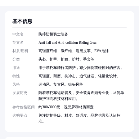
基本信息
中文名
防摔防撞骑士装备
英文名
Anti-fall and Anti-collision Riding Gear
材质/用料
高强度纤维、碳纤维、耐磨皮革、EVA泡沫
分类
头盔、护甲、护膝、护肘、手套等
用途
用于摩托车骑行者防护，减少摔倒或碰撞时的伤害。
特性
高强度、耐磨、抗冲击、透气舒适、轻量化设计。
风格
运动风、复古风、街头风等
发展历史
随着摩托车运动普及，安全装备逐渐专业化，从简单
防护到高科技材料应用。
参考价格区间
约300-3000元，视品牌和材质而定
选购要点
关注防护等级、材质、舒适度、品牌信誉及认证标
准。