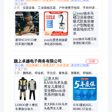
安心购
综合体验L2
回复及时
出价迅速
真实性已核验
浙江杭州
主营：
仪器设备、工业级稳压器、户外便携手电筒、手持对讲
机、智能锁、电动液压升降台、uv固化灯、网络摄像头、无线会
议话筒、音响套装、led全彩显示屏、数码照相机、海钓锂电池、
EOS单反相机、运动相机、激光切膜机、功放机、户外监控器、
生产管理电子看板、演出音响套装、音响监控机柜、网络电柜监
控
yszy抽水马桶卫浴
赛羽SCOYCO摩
yszy白墨烫画烟雾
座便虹吸式防臭
托车骑行靴摩旅
净化器抖粉机油
坐侧小户型陶瓷
装备拉力鞋子机
雾分离除烟机数
坐便器地排式节
车防摔骑士四季
码丝印排烟机除
水
男驭途
味
颍上卓越电子商务有限公司
洽谈
安心购
综合体验L1
回复及时
出价迅速
真实性已核验
广东广州
主营：
捆线机、焊金机、寻北仪、量角器、测量机、焊锡机、锂
电池、焊钢机、气保机、切割机、电焊机、修复机、校正仪、点
焊机、慢煮机、角度尺、覆膜机、绞肉机、流量计、百分表、研
磨机、制冷机、高频焊台、检测仪器、rtk测量仪
意大利KASK马术
LOBOO萝卜摩托
JUKI重机HZL-
头盔男女儿童骑
车摩旅分体大码
80/88CAT全自动