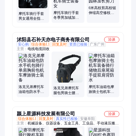
槽推拉轨道
6米高枝剪高枝锯
摩托车骑行手套
伸缩高空修枝剪
摩托车骑行手套
冬季男加绒加厚
剪枝剪果树修树
男女通用全指触
电动车通勤手套
枝剪园林加长剪
屏防滑透气机车
防水机车骑士装
刀
骑士装备电动车
备女
手套
沭阳县石补天亦电子商务有限公司
洽谈
安心购
综合体验L1
回复及时
资质已核验
广东广州
主营：
电线电缆回收
洛克兄弟摩托车
摩托车油箱包摩
洛克兄弟摩托车
油箱包防水手机
旅骑士包机车装
腿包男骑士腰包
包骑行单肩胸前
备骑行储物后座
骑行机车防水斜
包机车摩旅骑士
尾箱手提双肩背
背包油箱包摩旅
装备
防水
装备
颍上星源科技发展有限公司
洽谈
综合体验L1
回复及时
真实性已核验
安徽阜阳
主营：
机械设备、仪器设备、五金工具、工业品、手动液压搬运
车、电动绞盘、环链电动葫芦、电动葫芦、多功能伸缩梯、小吊
机、多功能脚手架、搬运叉车、升降起重机、开关变频器、高清