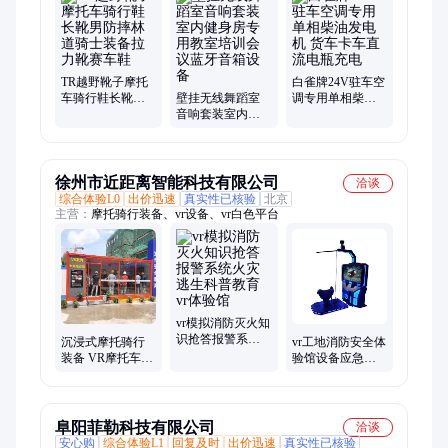
壁表传感器探头
TR越野靴子摩托
白雀牌24V驻车空
车骑行鞋长靴男
壁挂无线舞蹈室
调专用单相柴油
防摔林道骑士装
音响套装室内健
发电机 货车卡车
备拉力靴赛车鞋
身房专用教室培
直流电瓶充电
训会议蓝牙音箱
设备
徐州市近距离智能科技有限公司
洽谈
综合体验L0
出价迅速
真实性已核验
北京
主营：
摩托骑行装备、vr设备、vr白色平台
vr模拟消防灭火知
识抢答报警系统
沉浸式摩托骑行
vr工地消防安全体
火灾逃生科普教
装备 VR摩托车星
验馆设备应急科
育vr体验馆
际骑士 竞速类vr
普教育基地装备
娱乐游戏设备机
模拟灭火党建展
车
厅
阜阳菲勒科技有限公司
洽谈
安心购
综合体验L1
回复及时
出价迅速
真实性已核验