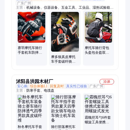
广东广州
主营：
机械设备、仪器设备、五金工具、工业品、湿热试验箱、
汽车四轮仪、汽车尾气分析仪、电动机、热成像仪、履带运输
车、静电测试仪、训练器械、出库仪、健身器材、涂层测厚仪、
旅行自行车、彩色复印机、音叉液位开关、稳压器、直流稳压电
源、红外线水平仪、烙铁焊、叫号器、燃气表
赛羽摩托车骑行
摩托车骑行背包
手套机车防摔防
头盔包全盔双肩
摩多狼真皮摩托
护防水骑士装备
机车摩旅装备男
车手套碳纤骑行
手套男女夏季鹰
女骑士包大容量
骑士装备机车四
爪
防水
季透气防摔男女
全指
沭阳县洪园木材厂
洽谈
安心购
综合体验L1
回复及时
真实性已核验
广东广州
主营：
防寒手套、电缆盘
霜魄挖耳勺6件套
螺旋工具便携式
秋冬摩托车手套
骑行部落摩托车
套装家用螺旋式