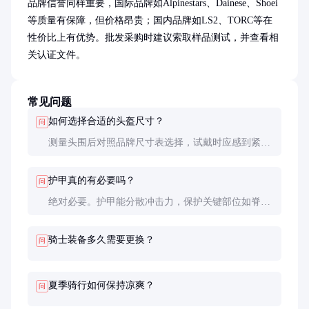
品牌信誉同样重要，国际品牌如Alpinestars、Dainese、Shoei
等质量有保障，但价格昂贵；国内品牌如LS2、TORC等在
性价比上有优势。批发采购时建议索取样品测试，并查看相
关认证文件。
常见问题
如何选择合适的头盔尺寸？
问
测量头围后对照品牌尺寸表选择，试戴时应感到紧密
但不压迫，摇头时头盔不应晃动。新头盔需要一段时
间磨合才能完全贴合。
护甲真的有必要吗？
问
绝对必要。护甲能分散冲击力，保护关键部位如脊
柱、胸部和关节。许多事故中，护甲能显著降低重伤
风险。
骑士装备多久需要更换？
问
夏季骑行如何保持凉爽？
问