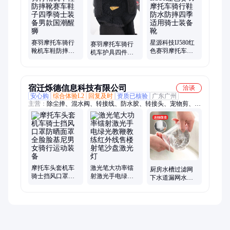
投影仪、变频器、除尘器、精密过滤器、切肉机、数显电焊台、
气动打包机、数显水浴锅、饲料颗粒机
赛羽摩托车骑行
星源科技IJ580红
赛羽摩托车骑行
靴机车鞋防摔靴
色赛羽摩托车骑
机车护具四件套
赛车鞋子四季骑
行鞋 防水防摔四
护肘护膝护腿防
士装备男款国潮
季适用骑士装备
摔骑士越野装备
醒狮
靴
四季
宿迁烁德信息科技有限公司
洽谈
安心购
综合体验L2
回复及时
资质已核验
广东广州
主营：
除尘掸、混水阀、转接线、防水胶、转接头、宠物剪、剪
线头、隔板层、机械表、炒菜铲、堵漏王、热水器、继电器、封
口机、木锅铲、菜铲子、双面胶、音频线、插线板、水龙头、裁
缝剪、陶瓷胶、硅胶铲、指甲剪、隔板钉
摩托车头套机车
激光笔大功率镭
厨房水槽过滤网
骑士挡风口罩防
射激光手电绿光
下水道漏网水池
晒面罩全脸脸基
教鞭教练红外线
洗菜盆洗碗槽防
尼男女骑行运动
售楼射笔沙盘激
堵一次性网地漏
装备
光灯
食物