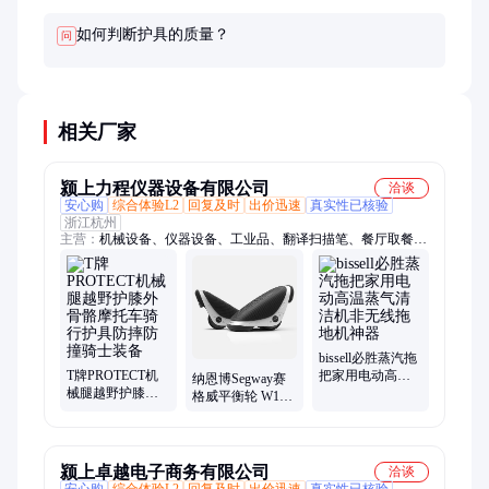
如何判断护具的质量？
问
相关厂家
颍上力程仪器设备有限公司
洽谈
安心购
综合体验L2
回复及时
出价迅速
真实性已核验
浙江杭州
主营：
机械设备、仪器设备、工业品、翻译扫描笔、餐厅取餐叫
号器、会议大平板彩电、超高清电视机、热收缩包装机、激光打
印机、燃气热水器、机械表全自动、和田玉、下死点检知器、专
业重锤电钢琴、杀菌消毒机、无线叫号机、驾驶式洗地机、激光
电子经纬仪、除湿机家用、除湿机工业、取暖炉、温湿度计、吸
尘器
bissell必胜蒸汽拖
T牌PROTECT机
把家用电动高温
纳恩博Segway赛
械腿越野护膝外
蒸气清洁机非无
格威平衡轮 W1分
骨骼摩托车骑行
线拖地机神器
离式平衡车 扭扭
护具防摔防撞骑
车轮滑车漂移板
士装备
颍上卓越电子商务有限公司
洽谈