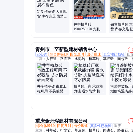
定制植草砖 大量现
货 库存充足 防滑耐
磨 防腐不褪色
井字植草砖
销售植草砖 
190×250×70 九孔砖
货 库存充足 
300×300×80 透水砖
磨 经久耐用
防滑耐腐蚀
强
青州市上至新型建材销售中心
安心购
综合体验L0
回复及时
出价迅速
真实性已核验
山
主营：
人行道、路面砖、水泥砖、植草砖、草坪砖、面包砖、
砖、水工砖、混凝土、路沿石、荷兰砖、护坡板、连锁块、透
联锁块、水泥花砖、绿化草坪、装饰材料、高压砖机、水泥彩
道连锁砖、草坪绿化砖、停车场植草、河道衬砌板、草坪井字
井字植草砖 市政工
植草砖厂家 承载能
河道护坡板厂
程可用 不易破裂 防
力强 透水防滑 抗盐
潮耐高温 结
水防腐 表面防滑
碱性高 防水防腐
水工砖 比较
重庆金舟珵建材有限公司
综合体验L0
回复及时
出价迅速
真实性已核验
重庆
主营：
种草砖、排水管、草皮砖、植草砖、路边石、路沿石、