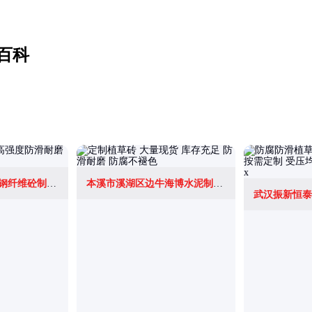
百科
眉山市东坡区其伟钢纤维砼制品厂
本溪市溪湖区边牛海博水泥制品厂