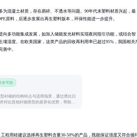
多为混凝土材质，存在易碎、不透水等问题。90年代末塑料材质兴起，最
DPE原料，后逐步发展出再生塑料版本，环保性能进一步提升。

是向多功能集成发展，如加入储能发光材料实现夜间指引功能，或结合智
土壤湿度。在欧美国家，这类产品的回收再利用率已超过95%，我国相关
完善中。
 安全可信
A型衬砌的结构特点与适用场景，通过类比日
并对比其他衬砌类型的差异化优势，帮助读
。
。工程用砖建议选择再生塑料含量30-50%的产品，既能保证强度又符合循