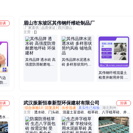
眉山市东坡区其伟钢纤维砼制品厂
洽谈
厂家直供
品质保证
四川眉山
主营：
[]
其伟品牌 透水砖 高
其伟品牌水泥透水
强度防滑耐磨地坪
砖 多样形状简约风
砖 环保建材
格 铺地良品
其伟钢纤维混凝土
检查井耐用井筒 施
六边
工高效 抗穿透强
腐防滑
a
武汉振新恒泰新型环保建材有限公司
洽谈
洽谈
时
综合体验L0
回复及时
出价迅速
真实性已核验
湖北荆州
主营：
透水砖、门头砖、混凝土盲道砖、植草砖、八字植草砖、井字
透水
植草砖、护坡砖、实心水泥砖、水泥门头砖、空心水泥砖、挡土砖、
彩砖、
水泥三角砖、渗水砖、排水砖、草坪砖、绿化砖、嵌草砖、海绵砖、
面包砖、透水路面砖、导向砖