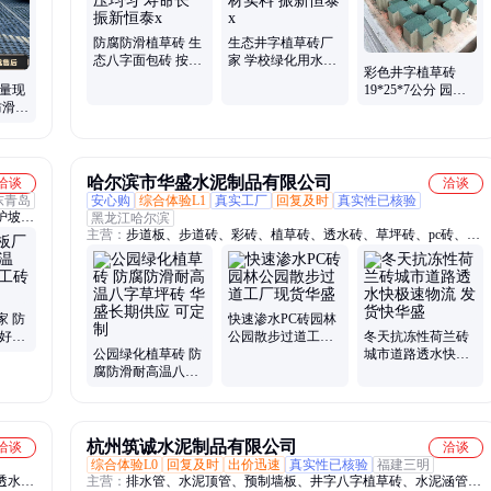
防腐防滑植草砖 生
生态井字植草砖厂
态八字面包砖 按需
家 学校绿化用水泥
彩色井字植草砖
定制 受压均匀 寿命
嵌草砖 真材实料 振
大量现
19*25*7公分 园林
长 振新恒泰x
新恒泰x
防滑耐
绿化工程 坚固耐用
承重力
振新恒泰z13
哈尔滨市华盛水泥制品有限公司
洽谈
洽谈
东青岛
安心购
综合体验L1
真实工厂
回复及时
真实性已核验
护坡
黑龙江哈尔滨
主营：
步道板、步道砖、彩砖、植草砖、透水砖、草坪砖、pc砖、仿
水砖、
石砖、护坡砖、排水槽、U型槽
砖、河
砖
家 防
快速渗水PC砖园林
实好用
公园散步过道工厂
冬天抗冻性荷兰砖
耐冻裂
公园绿化植草砖 防
现货华盛
城市道路透水快极
腐防滑耐高温八字
速物流 发货快华盛
草坪砖 华盛长期供
应 可定制
杭州筑诚水泥制品有限公司
洽谈
洽谈
综合体验L0
回复及时
出价迅速
真实性已核验
福建三明
透水
主营：
排水管、水泥顶管、预制墙板、井字八字植草砖、水泥涵管、