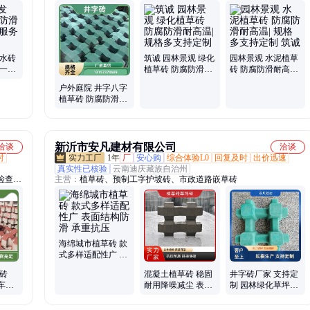
道、混
钢筋混凝土管、混凝土渗水管、预应力空心板
光伏水
砖、混
透水砖
筑诚 园林景观 绿化
园林景观 水泥植草
 一站
植草砖 防腐防滑耐
砖 防腐防滑耐高温|
珵建材
高温| 规格多支持定
规格多支持定制 筑
户外庭院 井字八字
制
诚
植草砖 防腐防滑耐
高温| 规格多支持定
制 筑诚
新沂市安凡建材有限公司
洽谈
洽谈
时
1年
厂
安心购
综合体验L0
回复及时
出价迅速
真实性已核验
云南迪庆藏族自治州
检查
主营：
植草砖、预制工字护坡砖、市政道路嵌草砖
海绵城市植草砖 款
式多样适配性广 表
面结构防滑 承重抗
砖
混凝土植草砖 稳固
井字砖厂家 支持定
压
停车场
耐用降噪减尘 表面
制 园林绿化草坪砖
强 发
结构防滑 承重抗压
安凡建材制造 停车
场车位植草砖