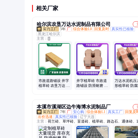
相关厂家
哈尔滨农垦万达水泥制品有限公司
5年
厂
综合体验L0
回复及时
真实性已核验
黑龙江哈尔滨
主营：
[]
市政道路铺设 井字
井字植草砖 市政道
万达水泥机压
植草砖 农垦万达 定
路铺设 防滑耐磨 农
形植草砖 防
制生产 防腐耐磨
垦万达 厂家定制
高抗压1100MP
本溪市溪湖区边牛海博水泥制品厂
7年
厂
安心购
综合体验L1
真实工厂
回复及
出价迅速
真实性已核验
辽宁大连
主营：
荷兰砖、草坪砖、盲道砖、植草砖、路边石、通体砖、
砖、实心六角、空心六角、路面彩砖、护坡砖、工字砖、水泥
人行路砖、广场砖