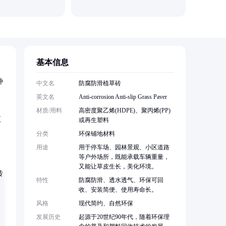
基本信息
种
中文名
防腐防滑植草砖
英文名
Anti-corrosion Anti-slip Grass Paver
材质/用料
高密度聚乙烯(HDPE)、聚丙烯(PP)
正
或再生塑料
分类
环保铺地材料
用途
用于停车场、园林景观、小区道路
等户外场所，既能承载车辆重量，
又能让草皮生长，美化环境。
特性
防腐防滑、透水透气、环保可回
收、安装简便、使用寿命长。
风格
现代简约、自然环保
发展历史
起源于20世纪90年代，随着环保理