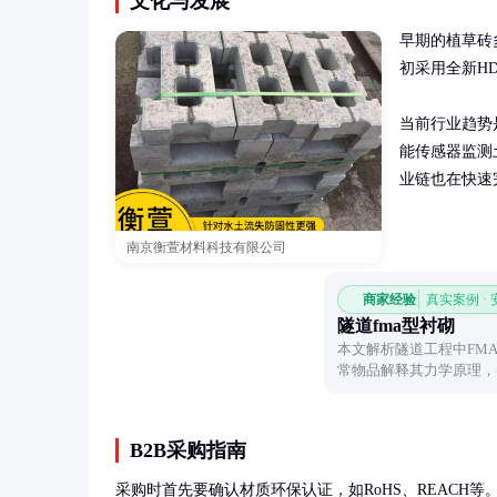
文化与发展
早期的植草砖
初采用全新H
当前行业趋势
能传感器监测
业链也在快速
南京衡萱材料科技有限公司
商家经验
真实案例 ·
隧道fma型衬砌
本文解析隧道工程中FM
常物品解释其力学原理，
者快速理解这一专业概念
B2B采购指南
采购时首先要确认材质环保认证，如RoHS、REACH等