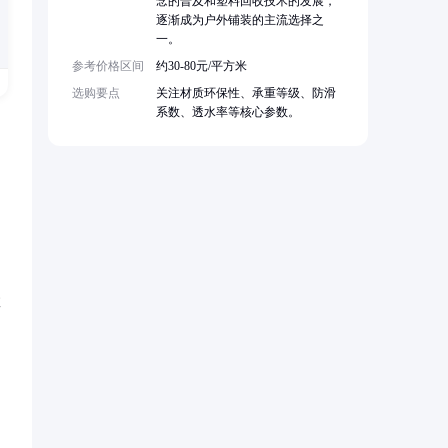
念的普及和塑料回收技术的发展，
逐渐成为户外铺装的主流选择之
一。
参考价格区间
约30-80元/平方米
选购要点
关注材质环保性、承重等级、防滑
系数、透水率等核心参数。
效
，