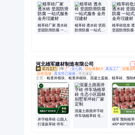
砖、水泥管、检查井、八字砖、矿山石子、马路牙子、平口管
凝土管、桥梁挂板、植草8字砖、水泥生态砖、钢承口井管、
泥墩、砂子云母沙、污水盖沟板、混凝土平口管、停车场嵌草
凝土铺地砖、混凝土钢承口管、防霉防潮用石粉
植草砖厂家 透水砖
植草砖 透水砖 坚固
植草砖批发 
坚固防滑防腐 一站
防滑防腐 一站式服
坚固防滑防腐
式服务 金舟珵建材
务 金舟珵建材
式服务 金舟
河北雄军建材制造有限公司
2年
厂
安心购
综合体验L0
真实工厂
回复及
出价迅速
真实性已核验
河北保定
主营：
检查井模块、检查井砌块、混凝土盖板、植草砖、预制
井、草坪砖、护坡砖、路沿石
混凝土路面井字砖
停车场植草砖 生态
井字植草砖 公园人
雄军 预制植草
小区园林别墅草坪
行道嵌草砖 停车场
400*400*80
砖厂家定制
草坪透水砖 绿化草
草坪砖 抗压性
坪护坡砖
货快