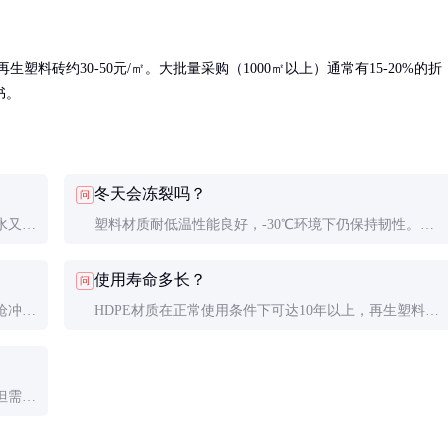
生塑料砖约30-50元/㎡。大批量采购（1000㎡以上）通常有15-20%的折
书。
冬天会冻裂吗？
问
水又能
塑料材质耐低温性能良好，-30℃环境下仍保持韧性。但
排水通
冬季草皮可能枯黄，属于正常现象，春季会自然返青。
使用寿命多长？
问
枪冲
HDPE材质在正常使用条件下可达10年以上，再生塑料材
质约6-8年。紫外线强烈的地区建议选择添加抗老化剂的
产品。
但需提