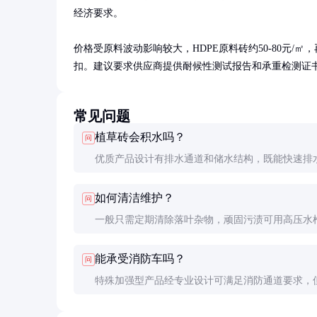
经济要求。

价格受原料波动影响较大，HDPE原料砖约50-80元/㎡，再
扣。建议要求供应商提供耐候性测试报告和承重检测证
常见问题
植草砖会积水吗？
问
优质产品设计有排水通道和储水结构，既能快速排
保持土壤湿润。安装时需做好基层碎石铺垫，确保
如何清洁维护？
问
畅。
一般只需定期清除落叶杂物，顽固污渍可用高压水
洗。避免使用强酸强碱清洁剂，以防加速老化。
能承受消防车吗？
问
特殊加强型产品经专业设计可满足消防通道要求，
前告知供应商定制，普通型号不适合消防车通行。