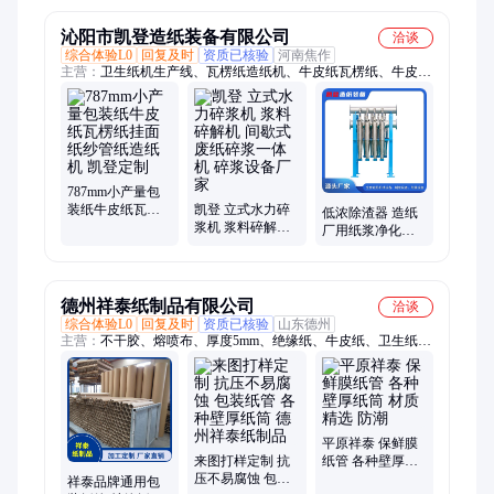
沁阳市凯登造纸装备有限公司
洽谈
综合体验L0
回复及时
资质已核验
河南焦作
主营：
卫生纸机生产线、瓦楞纸造纸机、牛皮纸瓦楞纸、牛皮纸
造纸机、造纸工业设备、文化纸造纸机
787mm小产量包
装纸牛皮纸瓦楞
凯登 立式水力碎
低浓除渣器 造纸
纸挂面纸纱管纸
浆机 浆料碎解机
厂用纸浆净化设
造纸机 凯登定制
间歇式 废纸碎浆
备 不锈钢材质 凯
一体机 碎浆设备
登厂家定制
厂家
德州祥泰纸制品有限公司
洽谈
综合体验L0
回复及时
资质已核验
山东德州
主营：
不干胶、熔喷布、厚度5mm、绝缘纸、牛皮纸、卫生纸、
纸筒纸、纸制品、铝箔纸、胶带纸、卷绕纸、异形纸、口罩纸、
贴纸管、筒纸管、芯纸管、无纺布纸管、缠绕膜、管订做、内芯
管、手工diy、保鲜膜、er8夹头、定制管、镀锌板
平原祥泰 保鲜膜
来图打样定制 抗
纸管 各种壁厚纸
压不易腐蚀 包装
筒 材质精选 防潮
祥泰品牌通用包