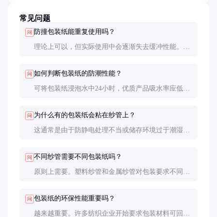
常见问题
防撞包装纸能重复使用吗？
问
理论上可以，但实际使用中会逐渐失去缓冲性能。建
议重要纱管使用新包装，普通纱管可重复使用1-2
次。
如何判断包装纸的防潮性能？
问
可将包装纸浸泡水中24小时，优质产品吸水率应低于
5%，且强度下降不超过20%。
为什么有的包装纸会粘在纱管上？
问
这通常是由于防静电处理不当或储存环境过于潮湿所
致。建议选择正规厂家产品，并存放在干燥通风处。
不同纱管需要不同包装纸吗？
问
原则上需要。塑料纱管和金属纱管对包装要求不同，
前者更注重防静电，后者更注重防锈。采购时应说明
纱管材质。
包装纸的环保性能重要吗？
问
越来越重要。许多纺织企业开始要求包装材料可回收