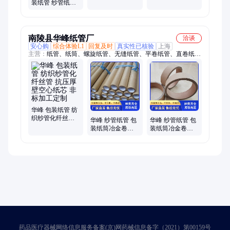
纸管 各种壁厚纸
装纸管 纱管纸材
筒 德州祥泰纸制
质 可定制印LOG
品
南陵县华峰纸管厂
洽谈
安心购
综合体验L1
回复及时
真实性已核验
上海
主营：
纸管、纸筒、螺旋纸管、无缝纸管、平卷纸管、直卷纸
管、大纸管、小纸管
华峰 包装纸管 纺
织纱管化纤丝管
华峰 纱管纸管 包
华峰 纱管纸管 包
抗压厚壁空心纸
装纸筒冶金卷轴
装纸筒冶金卷轴
芯 非标加工定制
源头工厂 多层加
多层加硬加固 厂
硬加固
家直发
药品医疗器械网络信息服务备案(京)网药械信息备字（2021）第00159号