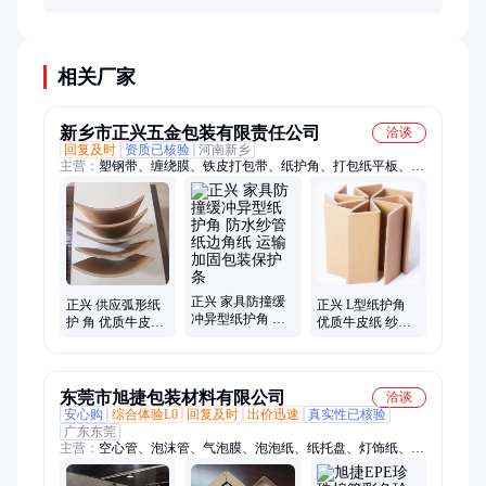
或可降解，这将成为未来采购的重要考量因素。
相关厂家
新乡市正兴五金包装有限责任公司
洽谈
回复及时
资质已核验
河南新乡
主营：
塑钢带、缠绕膜、铁皮打包带、纸护角、打包纸平板、包
装纸角条、纸包角护角纸、法兰打包带、拉力收缩膜、烤蓝打包
带、黄色打包带、镀锌打包带、绿色打包带、镀锌打包钢带、耐
腐蚀打包带、法兰打包钢带
正兴 家具防撞缓
正兴 供应弧形纸
正兴 L型纸护角
冲异型纸护角 防
护 角 优质牛皮纸
优质牛皮纸 纱管
水纱管纸边角纸
纱管纸 多层挤压
纸 多层挤压 防撞
运输加固包装保
防撞抗压 包装护
抗压 包装护 角 可
护条
角
定制
东莞市旭捷包装材料有限公司
洽谈
安心购
综合体验L0
回复及时
出价迅速
真实性已核验
广东东莞
主营：
空心管、泡沫管、气泡膜、泡泡纸、纸托盘、灯饰纸、纱
管纸、纸护角、加厚纸、纸滑板、边缘纸、纸包角、包边纸、护