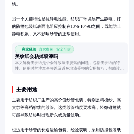
锈。

另一个关键特性是抗静电性能。纺织厂环境易产生静电，好
的防撞包装纸表面电阻应控制在10^6-10^9Ω之间，既能防止
静电积累，又不影响纱管的正常使用。
商家经验
真实案例 · 安全可信
美纹纸会粘掉墙漆吗
本文解析美纹纸是否会导致墙漆脱落的问题，包括美纹纸的特
性、使用时的注意事项以及避免墙漆受损的实用技巧，帮助读者
在装修中正确使用美纹纸。
主要用途
主要用于纺织厂生产的高价值纱管包装，特别是精梳纱、高
支纱等高档纱线的纱管。这类纱管精度要求高，轻微碰撞就
可能导致纺纱时出现断头或质量波动。

也适用于纱管的长途运输包装。经验表明，采用防撞包装纸