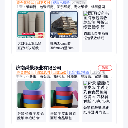
综合体验L0
回复及时
资质已核验
河南南阳
主营：
纸套筒、包装纸筒、圆形纸筒、定做纸管、纸筒坚固、纸
筒定做、定制纸筒、超长纸筒、包装纸管、纸筒纸管、定制包
装、高品质纸筒、圆形包装纸、承接定制
圆形纸管 书画海
报包装收纳纸筒
可拆卸纸套管纸
大口径工业纸筒
旺唐355mm套
筒
直径纸芯 缆线仪
305mm内壁20mm
器包装纱管纸牛
牛皮纸纸筒 定制
皮纸纸管
加压包装纸管 原
木色
济南舜景纸业有限公司
洽谈
综合体验L0
回复及时
出价迅速
真实性已核验
山东济南
主营：
小卷纸、石头纸、商标纸、哑粉纸、箱板纸、家谱用纸、
双胶卡纸、宣传单纸、说明书纸、彩色杂志纸、说明书用纸、票
机打印纸、淋膜牛皮纸、打印标签纸、黄色牛皮纸、双面轻涂
纸、彩色打字纸、彩色薄页纸、厚铜版卡纸、粉数码彩印纸、手
提袋牛皮纸、米黄色道林纸、美术考试画纸、字典纸、防潮防油
舜景 硫酸纸 羊皮
纸 半透明 彩色食
舜景 植物 羊皮 硫
舜景 羊皮纸 纱管
品包装 纱管面 农
酸纸 半透明 食品
面纸 食品级包装
林育种纸 40克 45
包装纸 纱管面纸
纸 硫酸纸 45克 55
克
农林育种用纸
克 60克