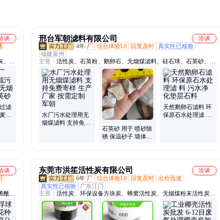
邢台军朝滤料有限公司
洽谈
洽谈
速
4年
厂
综合体验L0
回复及时
真实性已核验
福建泉州
灰、蛭
主营：
活性炭、石英粉、鹅卵石、无烟煤滤料、硅石球、石英砂、锰
砂滤料、人工沙滩海沙
水过滤
天然鹅卵石滤料 环
 麦饭
水厂污水处理用无
保原石水处理滤 料
石石
烟煤滤料 支持免费
污水净化垫层石料
石英砂 用于 喷砂除
寄样 生产厂家 按需
锈 保温砂子 墙体砂
定制 军朝
浆用 规格齐全
东莞市洪笙活性炭有限公司
洽谈
洽谈
时
6年
厂
综合体验L0
回复及时
出价迅速
真实性已核验
广东江门
烯酰
主营：
活性炭、环保设备方块炭、蜂窝活性炭、无烟煤粉末活性炭、
地填料
椰壳活性碳、木质活性炭、煤质活性碳、柱状活性炭、电镀活性炭、
菌种、
粉炭、颗粒活性炭
、彗星