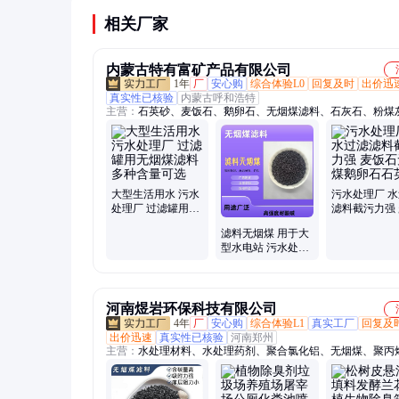
相关厂家
内蒙古特有富矿产品有限公司
1年
厂
安心购
综合体验L0
回复及时
出价迅
真实性已核验
内蒙古呼和浩特
主营：
石英砂、麦饭石、鹅卵石、无烟煤滤料、石灰石、粉煤
石、过滤滤材、火山石、叶腊石
大型生活用水 污水
污水处理厂 
处理厂 过滤罐用无
滤料截污力强
烟煤滤料多种含量
石无烟煤鹅卵
滤料无烟煤 用于大
可选
英砂
型水电站 污水处理
厂吸附力强空隙率
大
河南煜岩环保科技有限公司
4年
厂
安心购
综合体验L1
真实工厂
回复及
出价迅速
真实性已核验
河南郑州
主营：
水处理材料、水处理药剂、聚合氯化铝、无烟煤、聚丙
胺、消泡剂、工业葡萄糖、醋酸钠、聚合硫酸铁、活性炭、湿
改性剂、除臭剂、硫酸亚铁、锁磷剂、蜂窝斜管填料、微生物
纤维球、火山岩、石英砂、竹炭、沸石、多面空心球、悬浮球