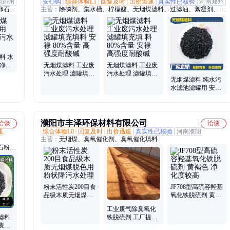
南郑州
安心购
综合体验L1
回复及时
出价迅速
真实性已核验
河南郑州
卵石、
主营：
除磷剂、集水槽、柠檬酸、无烟煤滤料、过滤油、絮凝剂、火
填料、
山石、纤维球、工业盐、硅藻土、硫酸锌、调节剂、乙酸钠、排水
粉、混
帽、白刚玉、活性炭、预制板、陶粒滤料、塑料斜管、蜂窝斜管、弹
性填料、七水亚铁、瓷砂滤料、滤头滤帽、培菌棉球、卵石滤料
料 水
水净化
无烟煤滤料 工业废
无烟煤滤料 工业废
污水处理 滤罐填充
污水处理 滤罐填充
无烟煤滤料 纯水污
填料 安禄 80%含量
填 料80%含量 安禄
水滤池滤罐用 安禄
高强度耐酸碱
高强度耐酸碱
净水洗85固定碳 水
处理用
濮阳市丰泽环保材料有限公司
洽谈
洽谈
速
综合体验L0
回复及时
出价迅速
真实性已核验
河南濮阳
主营：
无烟煤、臭氧催化剂、臭氧催化填料
石粉、
粉末活性炭200目食
JF708型高硫容羟基
品级木质无烟煤脱
氧化铁脱硫剂 黄褐
色用粉状降污水处
色 净化度较高
工业废气除臭氧化
理
滤料
铁脱硫剂 工厂提供
装填
目数定制 丰泽