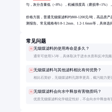
匀，灰分含量低（<8%），机械强度高（磨损率<1%），碘吸
价格方面，普通无烟煤滤料约800-1200元/吨，高品
测报告。常见规格有0.8-1.2mm、1.2-1.6mm等
常见问题
无烟煤滤料的使用寿命是多久？
问
通常可使用3-5年，具体取决于进水水质和反冲洗
水质较差或反冲洗不当会缩短使用寿命。
无烟煤滤料与其他滤料相比有何优势？
问
相比石英砂，无烟煤滤料孔隙率更高，截污能力更
比活性炭，成本更低，机械强度更好。
无烟煤滤料会向水中释放有害物质吗？
问
优质无烟煤滤料化学稳定性好，不会向水中释放有
质，但采购时需确认产品符合相关标准。