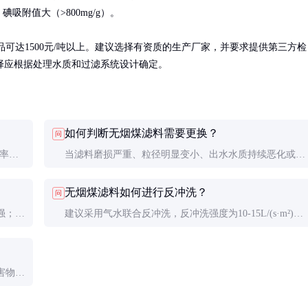
附值大（>800mg/g）。

质产品可达1500元/吨以上。建议选择有资质的生产厂家，并要求提供第三方检
，具体选择应根据处理水质和过滤系统设计确定。
如何判断无烟煤滤料需要更换？
问
频率。
当滤料磨损严重、粒径明显变小、出水水质持续恶化或反
冲洗后恢复效果差时，应考虑更换。
无烟煤滤料如何进行反冲洗？
问
强；相
建议采用气水联合反冲洗，反冲洗强度为10-15L/(s·m²)，
时间为5-10分钟，频率根据进水浊度确定。
害物