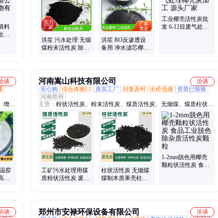
工业椰壳活性炭批
填料
发 6-12目废气处理
生物
椰壳炭加工 源头厂
洪笙 污水处理 无烟
洪笙 RO反渗透设
植覆
家
煤粉末活性炭 除杂
备用 净水滤芯椰壳
除臭粉炭 吸附力强
活性炭 吸附力强 批
发厂家
河南嵩山科技有限公司
洽谈
洽谈
速
安心购
综合体验L1
真实工厂
回复及时
出价迅速
资质已核验
河南郑州
、增碳
主营：
粉状活性炭、粉末活性炭、煤质活性炭、无烟煤、煤质柱状活
、煅烧
性炭、木质活性炭、柱状活性炭、椰壳活性炭、果壳活性炭、污水处
粉、米
理活性炭、净水活性炭、脱色活性炭、脱硫活性炭、酒用活性炭、水
处理活性炭、活性炭粉、垃圾焚烧活性炭、空气净化活性炭、化水净
气活性炭、颗粒活性炭、煤质粉状活性炭、木质粉状活性炭、脱硫脱
硝活性炭、石油化工活性炭、活性炭粉末、工业用活性炭
1-2mm脱色用椰壳
颗粒状活性炭 食品
高温窑
工矿污水处理用煤
柱状活性炭 无烟煤
工业脱色除杂质活
高温
质粉状活性炭 废气
煤制木质果壳柱状
性炭颗粒
末
净化用无烟煤颗粒
炭 污水处理空气净
活性碳
化过滤 4mm 3mm
郑州市安禄环保设备有限公司
洽谈
洽谈