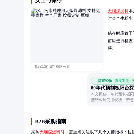
安全与储存
无烟煤滤料
本
时会产生粉尘
储存时应置于
前应进行检查
损。
邢台军朝滤料有限公司
商家经验
真实案例 ·
80年代预制板阳台
本文揭秘80年代预制板
型结构到使用现状，带您
B2B采购指南
采购
无烟煤滤料
时，需重点关注以下几个关键指标：粒