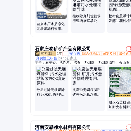
式滤料
植物除臭剂垃圾场
松树皮悬浮球
养殖场屠宰场公厕
发酵兰花种植
自来水厂水质净化
化粪池喷淋塔污水
除臭箱公园绿
无烟煤滤料饮用水
处理祛除异味
盖物有机腐土
处理生活污水过滤
滤池沉降滤材
石家庄泰矿矿产品有限公司
1年
厂
安心购
综合体验L1
回复及时
出价迅
真实性已核验
河北石家庄
主营：
石英砂、活性炭、沸石、无烟煤、无烟煤滤料、火山石
剂、堇青石粉、活性白土、硅藻土、高纯石英砂、椰壳活性炭
高岭土、沸石颗粒、火山石颗粒、工业硅藻土、漂白土、萤石
白圆粒沙、五彩玉石米、五彩玉石、硅酸铝纤维、重钙、轻钙
分层过滤无烟煤滤
抗腐蚀无烟煤滤料
料 污水处理站长效
矿井污水悬浮物处
净水填充原料
理专用厂家
耐火石英粉 
炉耐火材料耐
抗热震石英粉
河南安淼净水材料有限公司