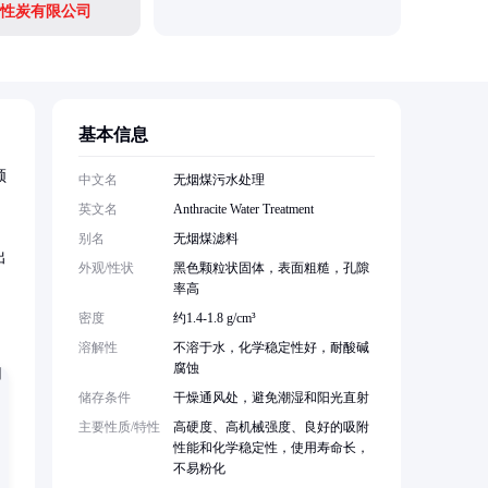
性炭有限公司
河南嵩山
基本信息
领
中文名
无烟煤污水处理
英文名
Anthracite Water Treatment
别名
无烟煤滤料
出
外观/性状
黑色颗粒状固体，表面粗糙，孔隙
率高
密度
约1.4-1.8 g/cm³
溶解性
不溶于水，化学稳定性好，耐酸碱
腐蚀
储存条件
干燥通风处，避免潮湿和阳光直射
主要性质/特性
高硬度、高机械强度、良好的吸附
性能和化学稳定性，使用寿命长，
不易粉化