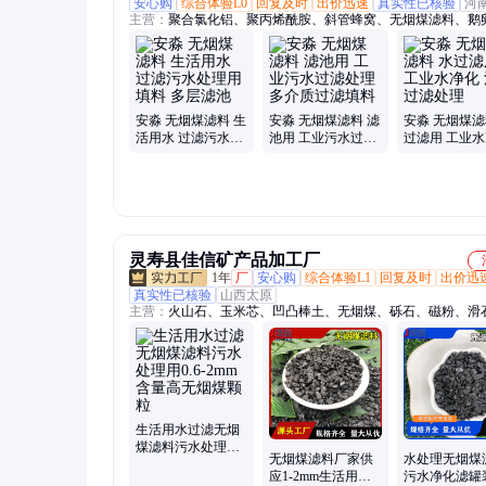
安心购
综合体验L0
回复及时
出价迅速
真实性已核验
河
主营：
聚合氯化铝、聚丙烯酰胺、斜管蜂窝、无烟煤滤料、鹅
不锈钢集水槽、曝气器、纤维球、排水帽、液面覆盖球、悬浮
柱状活性炭、石英砂、分子筛、泡沫滤珠、生物陶粒、铝酸钙
凝土滤板
安淼 无烟煤滤料 生
安淼 无烟煤滤料 滤
安淼 无烟煤滤
活用水 过滤污水处
池用 工业污水过滤
过滤用 工业
理用填料 多层滤池
处理 多介质过滤填
污水过滤处理
料
灵寿县佳信矿产品加工厂
1年
厂
安心购
综合体验L1
回复及时
出价迅
真实性已核验
山西太原
主营：
火山石、玉米芯、凹凸棒土、无烟煤、砾石、磁粉、滑
硅藻土、贝壳粉、膨润土、珍珠岩、发酵松树皮
生活用水过滤无烟
煤滤料污水处理用
无烟煤滤料厂家供
水处理无烟煤
0.6-2mm含量高无烟
应1-2mm生活用水
污水净化滤罐
煤颗粒