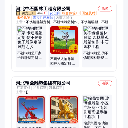
河北中石园林工程有限公司
洽谈
4年
厂
安心购
综合体验L0
回复及时
出价迅速
真实性已核验
内蒙古通辽
主营：
不锈钢雕塑定制、不锈钢雕塑制作、不锈钢雕塑、不锈钢
雕塑定做、不锈钢雕塑订做、不锈钢抽象雕塑、不锈钢景观雕
塑、不锈钢动物雕塑、不锈钢人物雕塑、不锈钢组合雕塑、不锈
钢广场雕塑、不锈钢公园雕塑、不锈钢景区雕塑、不锈钢酒店雕
塑、不锈钢城市雕塑、不锈钢商场雕塑、不锈钢园林雕塑、大型
不锈钢雕塑、不锈钢卡通雕塑、不锈钢小区雕塑、不锈钢校园雕
塑、不锈钢学校雕塑、制作不锈钢雕塑、不锈钢造型雕塑、不锈
不锈钢雕塑厂家
不锈钢雕塑 仿不
卡通雕塑定制 仿
锈钢园林雕塑 园
钢水滴雕塑
不锈钢人物雕塑
不锈钢兔子雕像
林景观雕塑制作
园林人物定制 仿
定做 雕刻之乡
中石园林工程
不锈钢雕塑厂家
中石雕刻之乡
河北翰鼎雕塑集团有限公司
洽谈
厂家直供
品质保证
河北保定
主营：
[]
翰鼎集团 玻璃钢
雕塑 小区广场商