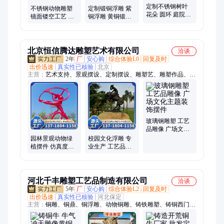
定制不锈钢树叶
不锈钢动物雕塑
定制锻铜浮雕 紫
花朵 圆环 庭院造
镜面镂空工艺 马
铜浮雕 黄铜锻造
景假山摆件 美丽
仙鹤 鹿 兔子卡通
铜雕工艺品 铜雕
乡村标识牌生产
形像雕塑 艺术摆
雕塑厂家
厂家
件品
北京恒信腾达雕塑艺术有限公司
洽谈
2年
厂
安心购
综合体验L0
回复及时
出价迅速
真实性已核验
北京
主营：
艺术支持、景观摆设、定制摆设、雕塑艺、雕塑作品、广
场雕塑、大学雕塑、大型雕塑、展台雕塑、铸铜雕塑、观赏雕
塑、锻铜雕塑、人物雕塑、雕塑制作、树脂雕塑、动物雕塑、景
观雕塑、户外雕塑、卡通雕塑、公馆雕塑、智慧山雕塑、不锈钢
雕塑、商业雕刻、景观支持、装饰艺术品
玻璃钢雕塑 工艺
品雕像 广场文化
主题装饰摆件
园林景观动物绿
校园文化浮雕 专
植摆件 仿真度高
业生产 工艺品雕
定制玻璃钢大型
像 艺术铸铜雕塑
雕塑 工艺品雕像
河北千丰雕塑工艺品制造有限公司
洽谈
5年
厂
安心购
综合体验L2
回复及时
出价迅速
真实性已核验
河北保定
主营：
铜雕、铜鼎、铜浮雕、动物铜雕、铸铁雕塑、铸铜西门豹
雕塑、动物雕塑、纯铜空脸雕塑、纯铜铸造雄狮雕塑、青铜鼎、
铜佛像、铜缸、铜大缸、铜钟、铜狮子、铜麒麟、铜牛、铜马、