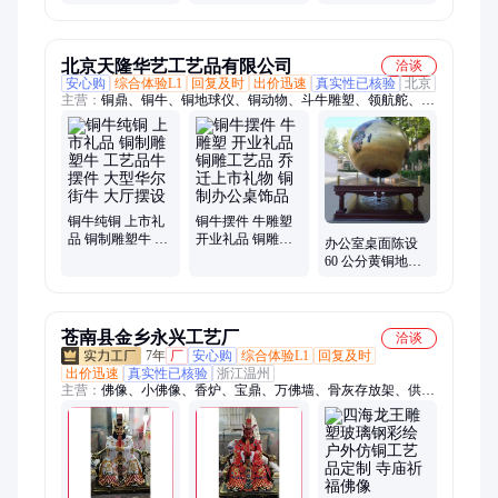
制作工艺品 点亮
作 老厂家
旦春节雕塑 公园
景观动物造型
北京天隆华艺工艺品有限公司
洽谈
安心购
综合体验L1
回复及时
出价迅速
真实性已核验
北京
主营：
铜鼎、铜牛、铜地球仪、铜动物、斗牛雕塑、领航舵、青
铜器、铜地图、铜屏风、铜人物、青铜鼎、司母戊鼎、庆典礼
品、铜制地球仪、大型铜鼎、纯铜摆件、铜方鼎、铜圆鼎、华尔
街牛、开业铜鼎、纯铜铸造、黄铜司母戊鼎、开拓牛、铜獬豸
铜牛纯铜 上市礼
铜牛摆件 牛雕塑
品 铜制雕塑牛 工
开业礼品 铜雕工
办公室桌面陈设
艺品牛摆件 大型
艺品 乔迁上市礼
60 公分黄铜地球
华尔街牛 大厅摆
物 铜制办公桌饰
仪 员工周年嘉奖
设
品
纪念礼物
苍南县金乡永兴工艺厂
洽谈
7年
厂
安心购
综合体验L1
回复及时
出价迅速
真实性已核验
浙江温州
主营：
佛像、小佛像、香炉、宝鼎、万佛墙、骨灰存放架、供
桌、仿古铜钟、等等法器、焚经炉、千佛灯、牌匾、牌位、铜
钟、铸造宝鼎、宝塔香炉、七层宝塔香炉、十八罗汉雕像、佛像
菩萨、大型铜香炉、铸铜佛像观、玻璃钢观音、六十甲子、地藏
王、寺院地藏王