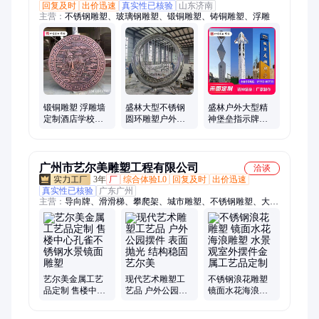
回复及时
出价迅速
真实性已核验
山东济南
主营：
不锈钢雕塑、玻璃钢雕塑、锻铜雕塑、铸铜雕塑、浮雕
锻铜雕塑 浮雕墙
盛林大型不锈钢
盛林户外大型精
定制酒店学校景
圆环雕塑户外镜
神堡垒指示牌路
观墙工艺品文化
面月亮园林景观
口指引售楼处房
墙铸铜仿铜
城市小品摆件
地产金属标志廊
架
广州市艺尔美雕塑工程有限公司
洽谈
3年
厂
综合体验L0
回复及时
出价迅速
真实性已核验
广东广州
主营：
导向牌、滑滑梯、攀爬架、城市雕塑、不锈钢雕塑、大型
雕塑、工艺品、圆球雕塑、海龙雕塑、圆环雕塑、雕塑摆件、发
光雕塑、镂空雕塑、景观雕塑、游乐设施、鲸鱼滑梯、异形摆
件、滑梯定制、金属摆件、景观摆件、景观装置、精神堡垒、异
形廊架、金属廊架、大型标识
艺尔美金属工艺
现代艺术雕塑工
不锈钢浪花雕塑
品定制 售楼中心
艺品 户外公园摆
镜面水花海浪雕
孔雀不锈钢水景
件 表面抛光 结构
塑 水景观室外摆
镜面雕塑
稳固 艺尔美
件金属工艺品定