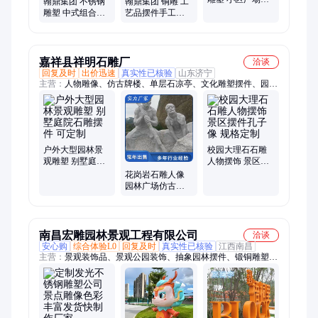
翰鼎集团 不锈钢
翰鼎集团 铜雕 工
业街装饰耐高温
雕塑 中式组合风
艺品摆件手工工
承接工程项目
格 可定制颜色 市
艺 栩栩如生 可加
政文旅商业地标
工定制
嘉祥县祥明石雕厂
洽谈
回复及时
出价迅速
真实性已核验
山东济宁
主营：
人物雕像、仿古牌楼、单层石凉亭、文化雕塑摆件、园林
景观雕塑、中式石雕画、仿古青石板、桥梁石护栏、石雕文化
柱、门口麒麟摆件、石雕孔子像摆件
户外大型园林景
校园大理石石雕
观雕塑 别墅庭院
人物摆饰 景区摆
石雕摆件 可定制
件孔子像 规格定
花岗岩石雕人像
制
园林广场仿古人
物雕塑 孔子像摆
件
南昌宏雕园林景观工程有限公司
洽谈
安心购
综合体验L0
回复及时
真实性已核验
江西南昌
主营：
景观装饰品、景观公园装饰、抽象园林摆件、锻铜雕塑、
铸铜雕塑、景观雕塑、文化墙雕塑、不锈钢雕塑、玻璃钢雕塑、
人物动物雕塑、卡通雕塑定制、铸造人物雕塑、户外动物摆件、
不锈钢卡通雕塑、商场美陈摆件、户外广场摆件、锻铜浮雕壁
画、公园景观小品、定制园林景观、园林玩偶摆件、商场装饰摆