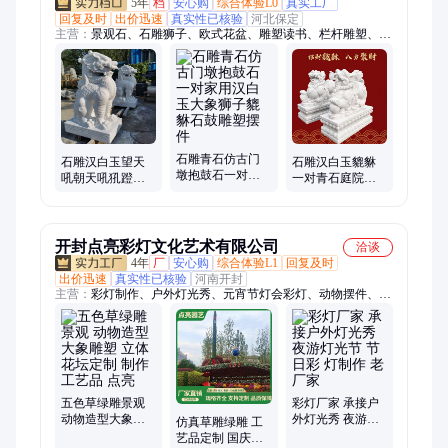
5年
档
安心购
综合体验L0
真实工厂
回复及时
出价迅速
真实性已核验
河北保定
主营：
景观石、石雕狮子、欧式花盆、雕塑读书、栏杆雕塑、人
物雕塑、动物雕塑、园林景观雕塑、不锈钢雕塑、石雕凉亭、手
工雕刻、摆件石雕、石雕牌楼、石雕影壁、石雕貔貅、中式仿
古、水池摆件、摆件大理石、黑色石雕墓碑、浮雕、石雕喷泉、
石雕麒麟、石雕大象、石雕欧式凉亭
石雕青石仿古门
石雕汉白玉望天
石雕汉白玉貔貅
墩抱鼓石一对家
吼朝天吼犼蹬龙
一对青石庭院门
用汉白玉大象狮
龙生九子室内手
口家用酒店别墅
子貔貅石鼓雕塑
工艺品华表雕塑
户外摆件
摆件
开封点亮彩灯文化艺术有限公司
洽谈
4年
厂
安心购
综合体验L1
回复及时
出价迅速
真实性已核验
河南开封
主营：
彩灯制作、户外灯光秀、元宵节灯会彩灯、动物摆件、花
式灯、景观彩灯、造型彩灯、亮化装饰、节日彩灯、景观花灯、
马年彩灯、创意彩灯、灯会制作、led彩灯、新年花灯、亮化彩
灯、国庆节彩灯、装饰艺术造型灯、大型梦幻灯光秀
五色草绿雕景观
彩灯厂家 承接户
动物造型大象雕
外灯光秀 夜游灯
仿真草雕绿雕 工
塑 立体花坛定制
光节 节日彩 灯制
艺品定制 国庆元