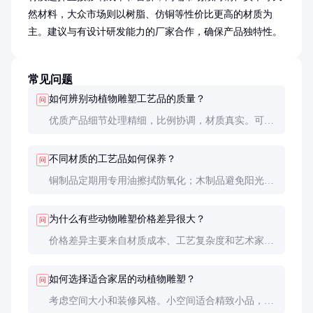
然材料，大众市场则以树脂、仿铜等性价比更高的材质为
主。建议与有设计研发能力的厂家合作，确保产品独特性。
常见问题
如何辨别动植物雕塑工艺品的质量？
问
优质产品细节处理精细，比例协调，材质真实。可检
查接缝是否严密，表面处理是否均匀，重量是否符合
材质特性。树脂产品应无异味，金属制品应无沙眼缺
不同材质的工艺品如何保养？
问
陷。
铜制品定期用专用油擦拭防氧化；木制品避免阳光直
射和潮湿环境；陶瓷制品轻拿轻放防碰撞；树脂制品
用软布清洁即可。
为什么有些动物雕塑价格差异很大？
问
价格差异主要来自材质成本、工艺复杂度和艺术家知
名度。手工雕刻作品比批量生产的价格高，限量版比
普通版价值更高。
如何选择适合家居的动植物雕塑？
问
考虑空间大小和装修风格。小空间适合精致小品，大