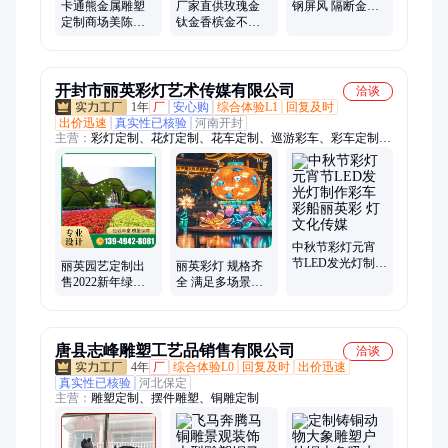
卡通熊金属雕塑
厂家直供玫瑰金
钢屏风 隔断金属
定制商场美陈创
钛金香槟金不锈
玄关无污染 时尚
意工艺品不锈钢
钢屏风 彩色拉丝
美观
动植物落地摆件
隔断 装饰花格
开封市丽英彩灯艺术传媒有限公司
洽谈
1年
厂
安心购
综合体验L1
回复及时
出价迅速
真实性已核验
河南开封
主营：
彩灯定制、花灯定制、花车定制、巡游彩车、彩车定制、
工人焊接、手工花灯制作、节日庙会彩灯、国庆节日彩灯、节日
庆典彩车、古镇景区彩灯、非遗手工花灯、十二生肖彩灯、节日
彩灯花灯、灯会灯展策划、夜景装饰花灯、主题景区彩灯、专业
玻璃钢彩车
中秋节彩灯元宵
节LED发光灯制作
丽英园艺定制出
丽英彩灯 规格齐
彩车彩船丽英彩
售2022新年绿雕
全 满足多场景需
灯文化传媒
虎虎生威元旦雕
求 品质之选 厂家
塑植物工艺品
直营 专车直达
唐县志峰雕塑工艺品销售有限公司
洽谈
4年
厂
综合体验L0
回复及时
出价迅速
真实性已核验
河北保定
主营：
雕塑定制、摆件雕塑、铜雕定制