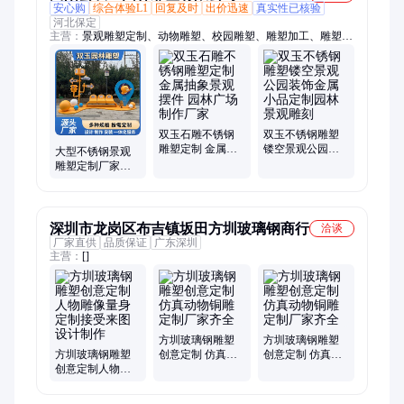
安心购
综合体验L1
回复及时
出价迅速
真实性已核验
河北保定
主营：
景观雕塑定制、动物雕塑、校园雕塑、雕塑加工、雕塑安
装、不锈钢雕塑、玻璃钢雕塑、不锈钢动物雕塑、城市景观雕塑
双玉石雕不锈钢
双玉不锈钢雕塑
雕塑定制 金属抽
镂空景观公园装
大型不锈钢景观
象景观摆件 园林
饰金属小品定制
雕塑定制厂家月
广场 制作厂家
园林景观雕刻
亮圆环户外水景
金属摆件校园雕
塑
深圳市龙岗区布吉镇坂田方圳玻璃钢商行
洽谈
厂家直供
品质保证
广东深圳
主营：
[]
方圳玻璃钢雕塑
方圳玻璃钢雕塑
方圳玻璃钢雕塑
创意定制 仿真动
创意定制 仿真动
创意定制人物雕
物铜雕定制厂家
物铜雕定制厂家
像量身定制接受
齐全
齐全
来图设计制作