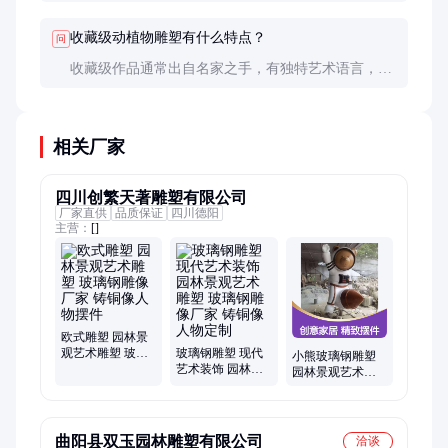
空间可选气势恢宏的作品；现代风格配抽象造型，传
统风格配写实作品。
收藏级动植物雕塑有什么特点？
问
收藏级作品通常出自名家之手，有独特艺术语言，材
质珍贵，制作精良，且有完整证书和限量编号，具有
保值增值潜力。
相关厂家
四川创繁天著雕塑有限公司
厂家直供
品质保证
四川德阳
主营：
[]
欧式雕塑 园林景
观艺术雕塑 玻璃
玻璃钢雕塑 现代
小熊玻璃钢雕塑
钢雕像厂家 铸铜
艺术装饰 园林景
园林景观艺术雕
像人物摆件
观艺术雕塑 玻璃
塑 玻璃钢雕像厂
钢雕像厂家 铸铜
家 铸铜像人物定
像人物定制
制
曲阳县双玉园林雕塑有限公司
洽谈