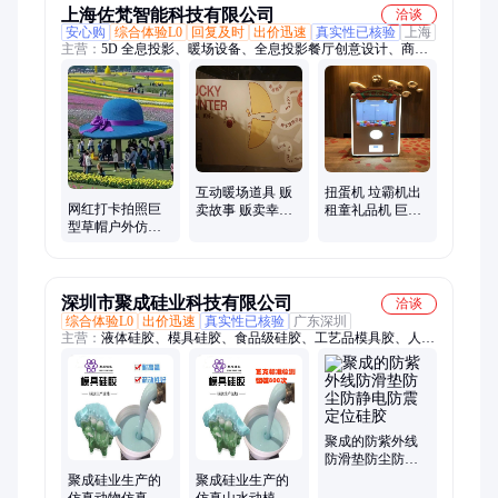
上海佐梵智能科技有限公司
洽谈
安心购
综合体验L0
回复及时
出价迅速
真实性已核验
上海
主营：
5D 全息投影、暖场设备、全息投影餐厅创意设计、商场
互动设备、互动拍照装置、哪吒玻璃钢雕塑、发光人物卡通动漫
场景、室外互动灯光摆件、网红打卡道具互动装置、双足灵动智
能体、AIGC互动拍照、投影设备、金色麦穗灯夜游文旅灯、360
度环拍、环绕装置台、宇树人形机器人、网红大头贴拍照机、报
纸自拍机、美陈道具、全息投影、AI拍照冰箱贴、AI拍照机出售
租赁、G1宇树机器人、景区文旅灯光树脂灯、AIGC拍摄绘画
互动暖场道具 贩
扭蛋机 垃霸机出
网红打卡拍照巨
卖故事 贩卖幸运
租童礼品机 巨型
型草帽户外仿真
贩卖心情定制版
扭蛋2米3米4米定
动植物雕塑工艺
故事贩卖机租赁
制
品城市园林景观
深圳市聚成硅业科技有限公司
洽谈
综合体验L0
出价迅速
真实性已核验
广东深圳
主营：
液体硅胶、模具硅胶、食品级硅胶、工艺品模具胶、人体
硅胶、电子硅胶、硅胶模具
聚成的防紫外线
防滑垫防尘防静
电防震定位硅胶
聚成硅业生产的
聚成硅业生产的