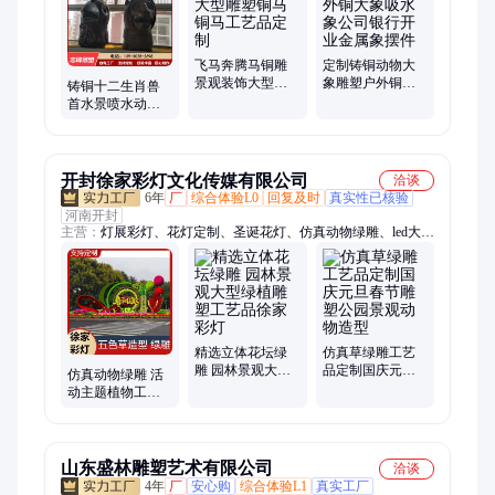
飞马奔腾马铜雕
定制铸铜动物大
景观装饰大型雕
象雕塑户外铜大
铸铜十二生肖兽
塑铜马 铜马工艺
象吸水象公司银
首水景喷水动物
品定制
行开业金属象摆
景观雕塑铜 十二
件
兽首黄铜工艺品
摆件
开封徐家彩灯文化传媒有限公司
洽谈
6年
厂
综合体验L0
回复及时
真实性已核验
河南开封
主营：
灯展彩灯、花灯定制、圣诞花灯、仿真动物绿雕、led大彩
串彩灯、亮化工程装饰灯
精选立体花坛绿
仿真草绿雕工艺
雕 园林景观大型
品定制国庆元旦
仿真动物绿雕 活
绿植雕塑工艺品
春节雕塑公园景
动主题植物工艺
徐家彩灯
观动物造型
品雕塑定制 专车
发货 徐家彩灯
山东盛林雕塑艺术有限公司
洽谈
4年
厂
安心购
综合体验L1
真实工厂