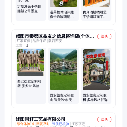
件
定制发光不锈钢
雕塑公司景点雕
道具摆件泡沫雕
仿真动植物雕塑
像色彩丰富发货
像卡通玻璃钢雕
不锈钢双面字精
快制作厂家
塑制作厂家支持
工打造艺术品
来图设计定制
展：自然与工艺
的融合
咸阳市秦都区益友之信息咨询店(个体工
洽谈
厂家直供
品质保证
陕西西安
商户)
主营：
[]
西安益友定制雕
塑 服务全 风格多
样 实力厂家
西安益友定制假
西安益友定制假
山 造景装饰 美观
树 多样风格任选
实用
沭阳同轩工艺品有限公司
洽谈
综合体验L0
回复及时
资质已核验
江苏宿迁