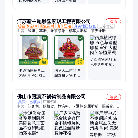
仿真动物仿真动
仿真山水动植物
植物雕塑以及树
雕塑用硅胶及树
脂工艺品模具硅
脂工艺品模具胶
胶
江苏新主题雕塑景观工程有限公司
洽谈
综合体验L0
回复及时
出价迅速
真实性已核验
江苏宿迁
主营：
绿雕、草雕、春节绿雕、稻草人雕塑、节庆绿雕
仿真植物绿雕 五
色草造型雕塑 室
外大型园艺绿植
卡通动物稻草工
稻草人工艺品 草
景观
艺品 景区公园 动
编农耕人物卡通
植物摆饰草雕 新
造型 粮仓牛耕地
主题雕塑
编织 大型草雕定
制
佛山市冠宸不锈钢制品有限公司
洽谈
真实性已核验
广东佛山
主营：
识别机、储藏架、恒温柜、卡通熊金属雕塑、隔断帘、铝
格栅、镀铜板、假山灯、铜浮雕、拉丝板、铜壁画、广镜框、门
把手、踢脚线、钛金板、收边条、电视柜、天花板、接待台、镶
嵌条、电梯门、大拉手、装饰板、装饰条、一体柜、展示架
客厅新中式不锈