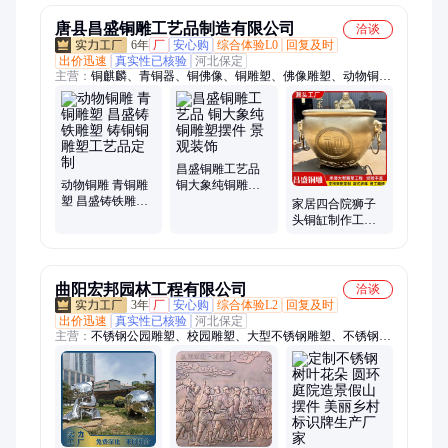
制
唐县昌盛铜雕工艺品制造有限公司
洽谈
6年
厂
安心购
综合体验L0
回复及时
出价迅速
真实性已核验
河北保定
主营：
铜麒麟、青铜器、铜佛像、铜雕塑、佛像雕塑、动物铜
雕、人物雕塑、雕塑定制、动物雕塑、景观雕塑、雕塑工艺品、
铜狮子雕塑、铜雕佛像、铜鹿拉车、城市铜雕、人物铜雕、户外
摆件、仿古故宫缸、民俗民风铜雕
昌盛铜雕工艺品
动物铜雕 青铜雕
铜大象纯铜雕塑
塑 昌盛铸铁雕塑
摆件 景观装饰
家居四合院狮子
铸铜铜雕塑工艺
头铜缸制作工艺
品定制
品铜大缸祥狮雕
塑昌盛铜雕
曲阳宏邦园林工程有限公司
洽谈
3年
厂
安心购
综合体验L2
回复及时
出价迅速
真实性已核验
河北保定
主营：
不锈钢公园雕塑、校园雕塑、大型不锈钢雕塑、不锈钢廊
架制作