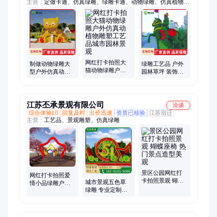
主营：
定做卡通、仿真绿雕、绿雕卡通、动物绿雕、仿真植物、
卡通植物、绿雕栩栩如生
网红打卡拍照大
制做动物绿雕大
绿雕工艺品 户外
猫动物绿雕户外
型户外仿真动植
园林草坪 装饰造
仿真动植物雕塑
物雕塑工艺品城
型 款式多样 来图
工艺品城市园林
市园林景观绿雕
定制
景观
江苏丕承景观有限公司
洽谈
综合体验L0
回复及时
出价迅速
资质已核验
江苏宿迁
主营：
工艺品、景观雕塑、仿真绿雕
景区公园网红打
网红打卡拍照爱
卡拍照景观 蝴蝶
城市景观五色草
情小品绿雕户外
座椅 热门景点造
绿雕 专业定制五
仿真动植物雕塑
型美观
一节庆仿真雕塑
工艺品城市园林
耐晒耐腐蚀 造型
景观
多样