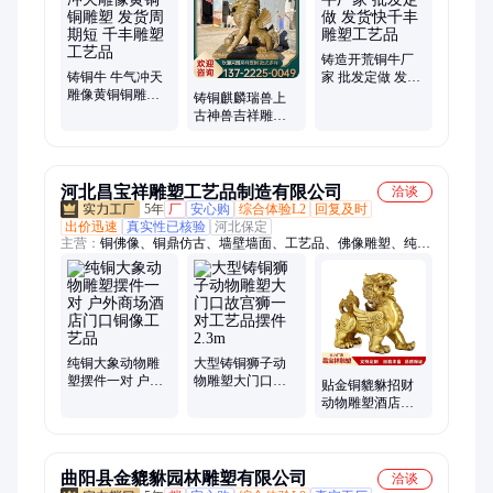
铜香炉、铜塔刹、铜大象、百福缸、纯铜关公像、仿古青铜浑天
仪、铸铜牛
铸造开荒铜牛厂
铸铜牛 牛气冲天
家 批发定做 发货
雕像黄铜铜雕塑
快千丰雕塑工艺
铸铜麒麟瑞兽上
发货周期短 千丰
品
古神兽吉祥雕像
雕塑工艺品
银行工艺品雕塑
河北昌宝祥雕塑工艺品制造有限公司
洽谈
5年
厂
安心购
综合体验L2
回复及时
出价迅速
真实性已核验
河北保定
主营：
铜佛像、铜鼎仿古、墙壁墙面、工艺品、佛像雕塑、纯铜
鼎摆件
纯铜大象动物雕
大型铸铜狮子动
塑摆件一对 户外
物雕塑大门口故
贴金铜貔貅招财
商场酒店门口铜
宫狮一对工艺品
动物雕塑酒店别
像工艺品
摆件2.3m
墅门口工艺品摆
件大型1.5m
曲阳县金貔貅园林雕塑有限公司
洽谈