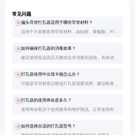
常见问题
偏头导管打孔器适用于哪些导管材料？
问
适用于大多数医用导管材料，如硅胶、聚氨酯、PVC
等。但不同材质的导管可能需要调整打孔参数，以确
保切口质量。
如何确保打孔器的消毒效果？
问
建议使用高温高压灭菌或化学消毒剂浸泡。具体消毒
方法需参考产品说明书，确保消毒时间和温度符合要
求。
打孔器使用中出现卡顿怎么办？
问
可能是导管材质过硬或打孔器需要润滑。建议检查导
管材质是否适合，或对打孔器进行适当润滑。如问题
持续，需联系供应商检修。
打孔器的使用寿命是多久？
问
使用寿命取决于使用频率和维护情况。正常使用和维
护下，优质打孔器可使用数年。定期检查打孔头的锋
利度和整体结构完整性是关键。
如何选择合适的打孔器型号？
问