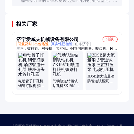
需根据导管的直径和材质选择匹配的打孔器型号。建
议与供应商沟通，提供导管样品进行测试，以确保打
孔效果符合要求。
相关厂家
济宁爱威夫机械设备有限公司
洽谈
回复及时
出价迅速
真实性已核验
山东济宁
主营：
镀锌管、对接机、套丝机、钢管切割机器、咬边机、风管
机、维弯机、电动试压泵、热熔对焊机、滚动式弯管机、衬塑内
层压槽机、电动钢管切管机、压力自控试压泵、衬塑管道压槽机
3DSB超大流量消
电动管子打孔机
气动轨道钻钢轨
防管道试压泵 三
钢管打眼机 消防
钻孔机ZK19矿用
缸打压泵 电动打
管道开孔器 铁座
轨道打眼机铁路
压机
偏头 水管打孔器
打孔机
药品医疗器械网络信息服务备案(京)网药械信息备字（2021）第00159号
京ICP证030173号
京公网安备11000002000001号