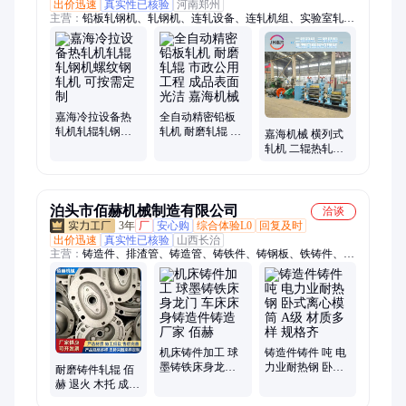
出价迅速
真实性已核验
河南郑州
主营：
铅板轧钢机、轧钢机、连轧设备、连轧机组、实验室轧钢
机、合金小轧机、全自动热轧机、合金轧钢机、粉末轧钢机、铝
板轧钢机、铜板轧钢机、贵金属轧钢机
嘉海冷拉设备热
全自动精密铅板
轧机轧辊轧钢机
轧机 耐磨轧辊 市
嘉海机械 横列式
螺纹钢轧机 可按
政公用工程 成品
轧机 二辊热轧机
需定制
表面光洁 嘉海机
投入成本低 轧辊
械
耐用
泊头市佰赫机械制造有限公司
洽谈
3年
厂
安心购
综合体验L0
回复及时
出价迅速
真实性已核验
山西长治
主营：
铸造件、排渣管、铸造管、铸铁件、铸钢板、铁铸件、输
送辊、耐热舟、铸钢件、下底板、钢铸件、灰铁件、炉台板、还
原罐、耐热钢、导向板、耐磨管、下料管、耐磨钢、泡沫模、挡
砖圈、斜口管、炉底板、压铸件、灰铸铁
机床铸件加工 球
铸造件铸件 吨 电
墨铸铁床身龙门
力业耐热钢 卧式
耐磨铸件轧辊 佰
车床床身铸造件
离心模筒 A级 材
赫 退火 木托 成分
铸造厂家 佰赫
质多样 规格齐
多 消失模 精铸 电