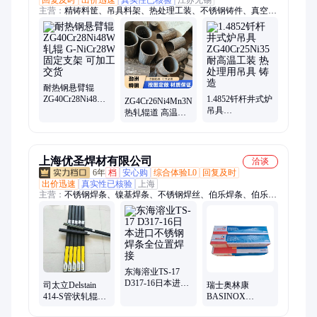
主营：
精铸料筐、吊具料架、热处理工装、不锈钢铸件、真空炉
料盘、退火炉料盘、热处理夹具、耐热钢铸件、热处理料筐、不
锈钢料盘、耐高温料筐、精密铸造料盘、高锰钢铸件、高铬耐磨
件、耐磨衬板、炉底板、精密铸造件、护板、铝厂捞渣抓斗、离
心铸管
耐热钢悬臂辊
ZG40Cr28Ni48W5
1.4852钎杆井式炉
ZG4Cr26Ni4Mn3N
轧辊 G-NiCr28W
吊具
热轧辊道 高温链
固定支架 可加工
ZG40Cr25Ni35耐
条 乏气喷口 铸件
交货
高温工装 热处理
耐热耐磨性好
用吊具 铸造
上海优圣焊材有限公司
洽谈
6年
档
安心购
综合体验L0
回复及时
出价迅速
真实性已核验
上海
主营：
不锈钢焊条、镍基焊条、不锈钢焊丝、伯乐焊条、伯乐焊
丝、伊萨焊条、伊萨焊丝、林肯焊条、林肯焊丝、神钢焊条、神
钢焊丝、泰克罗伊焊条、泰克罗伊焊丝、超合金焊条、超合金焊
丝、镍基焊丝、银焊条、银焊丝、钴基焊丝、金威焊条、大西洋
焊条、京雷焊条
东海溶业TS-17
D317-16日本进口
司太立Delstain
瑞士奥林康
不锈钢焊条全位
414-S管状轧辊耐
BASINOX
置焊接
磨堆焊药芯焊丝
347/E347-15进口