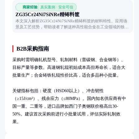
商家经验
真实案例 · 安全可信
ZG35Cr24Ni7SiNRe精铸料筐
本文深入解析ZG35Cr24Ni7SiNRe精铸料筐的材料特性、应用场
景及工艺优势，帮助读者了解这种高性能合金在工业领域的独特
价值。从耐高温性能到抗腐蚀表现，全面揭示其成为特种设备关
键部件的技术原因。
B2B采购指南
采购时需明确轧机型号、轧制材料（普碳钢、合金钢等）、
目标产量等参数。高速钢轧辊初始成本高但寿命长，适合大
批量生产；合金铸铁轧辊性价比高，适合多品种小批量。

关键指标包括：硬度（HSD60以上）、冲击韧性
（≥15J/cm²）、残余应力（≤80MPa）。国内知名供应商有中
国一重、二重等，进口品牌如西门子奥钢联价格高出30-
50%。建议首次采购前进行小批量试用，评估实际轧制效
果。