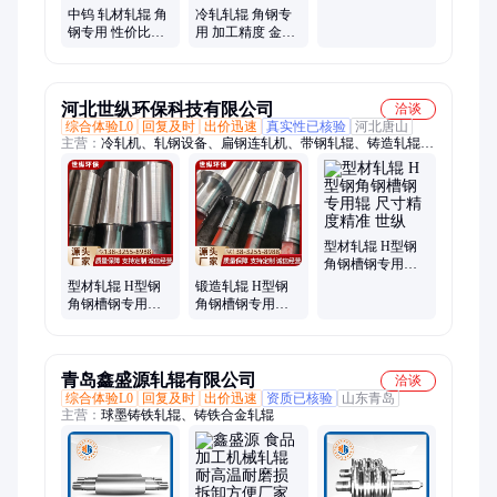
钢厂轧机设备 中
中钨 轧材轧辊 角
冷轧轧辊 角钢专
钨
钢专用 性价比高
用 加工精度 金属
金属轧机辊定制
钢厂轧机设备 中
钨
河北世纵环保科技有限公司
洽谈
综合体验L0
回复及时
出价迅速
真实性已核验
河北唐山
主营：
冷轧机、轧钢设备、扁钢连轧机、带钢轧辊、铸造轧辊、
型材轧辊、冷轧连轧机、二辊轧钢生产线、小型型材轧钢机、三
辊轧钢机、二辊冷轧机、大型轧机、线材轧机、金属板带轧机、
钢板飞剪机、棒材飞剪机、板材飞剪机、横列式轧钢机、横列式
轧机、二手冷轧轧钢设备、二手小型轧钢设备、二手成套轧钢设
备、二手棒材轧钢设备、二手带钢轧钢设备、二手大型轧钢设备
型材轧辊 H型钢
角钢槽钢专用辊
尺寸精度精准 世
型材轧辊 H型钢
锻造轧辊 H型钢
纵
角钢槽钢专用辊
角钢槽钢专用辊
韧性好抗冲击强
抗冲击力强大 世
世纵
纵
青岛鑫盛源轧辊有限公司
洽谈
综合体验L0
回复及时
出价迅速
资质已核验
山东青岛
主营：
球墨铸铁轧辊、铸铁合金轧辊