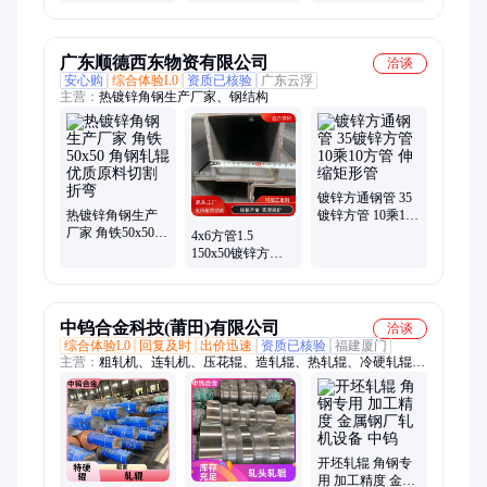
量可靠 供货及时
辊制造商 自主研
发
广东顺德西东物资有限公司
洽谈
安心购
综合体验L0
资质已核验
广东云浮
主营：
热镀锌角钢生产厂家、钢结构
镀锌方通钢管 35
热镀锌角钢生产
镀锌方管 10乘10
厂家 角铁50x50
方管 伸缩矩形管
4x6方管1.5
角钢轧辊 优质原
150x50镀锌方管
料切割折弯
4*6方管 350x200
矩形管
中钨合金科技(莆田)有限公司
洽谈
综合体验L0
回复及时
出价迅速
资质已核验
福建厦门
主营：
粗轧机、连轧机、压花辊、造轧辊、热轧辊、冷硬轧辊、
铸铁轧辊、平面轧辊、软轧轧辊、轧身轧辊、辊面轧辊、轧辊辊
身、轧颈轧辊、二手轧辊、线材轧辊、铸钢轧辊、管机轧辊、带
槽轧辊、锻钢轧辊、轴承轧辊、挤压辊、轧机架、钢轧机、轧碾
钢材、专用轧机
开坯轧辊 角钢专
用 加工精度 金属