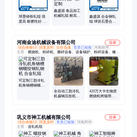
鑫盛源 食品加工
机械轧辊 耐高温
球墨铸铁轧辊 强
鑫盛源 合金钢轧
耐磨损 拆卸方便
度高 耐磨性好 韧
辊 球状石墨合金
厂家定制
性佳 用于轧制槽
（珠光体）轧 辊
钢角钢型钢钢板
适用于型材轧机
河南金迪机械设备有限公司
洽谈
综合体验L0
回复及时
出价迅速
资质已核验
河南郑州
主营：
燃烧机、粉碎机、撕碎设备、设备锅炉、粉碎设备、橡胶
破碎机、轮胎破碎机、加热烘干锅炉、加工处理设备、橡胶管道
撕碎机
可定制三肋冷轧
机角钢槽钢螺纹
钢轧钢机 合金轧
全自动三肋冷轧
420万大卡生物质
辊
机扁钢压纹机钢
燃烧机烤烟用木
筋螺纹拉丝机设
屑颗粒热燃烧设
备
备不返烟金迪机
械
巩义市神工机械有限公司
洽谈
综合体验L0
回复及时
资质已核验
河南郑州
主营：
连轧机组