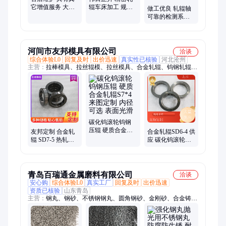
它增值服务 大管
辊车床加工 规格
做工优良 轧辊轴
镗 精密轧辊车床
多样 镜面滚筒 完
可靠的检测系统
加工 伟日正升
善的配供方案
大型数控车床加
工 伟日正升
河间市友邦模具有限公司
洽谈
综合体验L0
回复及时
出价迅速
真实性已核验
河北沧州
主营：
拉棒模具、拉丝辊模、拉丝模具、合金轧辊、钨钢轧辊、
冲压模具、制钉机模具、硬质合金配件、纳米涂层模具、标准件
模具、辊模、聚晶模具、异型模具
碳化钨滚轮钨钢
压辊 硬质合金轧
友邦定制 合金轧
合金轧辊SD6-4 供
辊S7*4 来图定制
辊 SD7-5 热轧辊
应 碳化钨滚轮钨
内径可选 表面光
材料 模具厂家供
钢压辊 不易生锈
滑
应
内径可选
青岛百瑞通金属磨料有限公司
洽谈
安心购
综合体验L0
真实工厂
回复及时
出价迅速
资质已核验
山东青岛
主营：
钢丸、钢砂、不锈钢钢丸、圆角钢砂、金刚砂、合金铸钢
丸、钢丝切丸