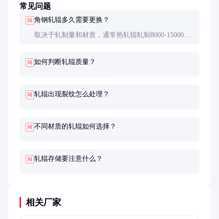
常见问题
角钢轧辊多久需要更换？
问
取决于轧制量和材质，通常热轧辊轧制8000-15000吨
需修磨，冷轧辊可达3-5万吨。出现影响产品质量的
裂纹或尺寸超差时必须更换。
如何判断轧辊质量？
问
轧辊出现裂纹怎么处理？
问
不同材质的轧辊如何选择？
问
轧辊存储要注意什么？
问
相关厂家