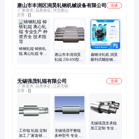
唐山市丰润区润昊轧钢机械设备有限公司
洽谈
厂家直供
品质保证
河北唐山
主营：
[]
铸钢轧辊 铸铁轧
辊 离心轧辊 专业
唐山市丰润润昊
扁钢冷轧机 润昊
生产 种类齐全 技
轧辊 250-650型轧
横列式螺纹钢生
术指导
钢设备专用 种类
产线 开胚轧钢设
齐全
备 产量可观
无锡强茂轧辊有限公司
洽谈
厂家直供
品质保证
江苏无锡
主营：
[]
无锡强茂支承辊
加工定制 专业品
工作辊 轧辊 定制
无锡强茂平整辊
质 供货及时
加工 厂家直销 质
多种型号 专业轧