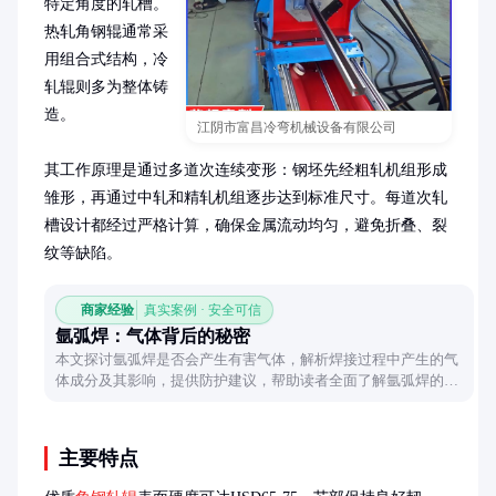
特定角度的轧槽。
热轧角钢辊通常采
用组合式结构，冷
轧辊则多为整体铸
造。

江阴市富昌冷弯机械设备有限公司
其工作原理是通过多道次连续变形：钢坯先经粗轧机组形成
雏形，再通过中轧和精轧机组逐步达到标准尺寸。每道次轧
槽设计都经过严格计算，确保金属流动均匀，避免折叠、裂
纹等缺陷。
商家经验
真实案例 · 安全可信
氩弧焊：气体背后的秘密
本文探讨氩弧焊是否会产生有害气体，解析焊接过程中产生的气
体成分及其影响，提供防护建议，帮助读者全面了解氩弧焊的安
全操作。
主要特点