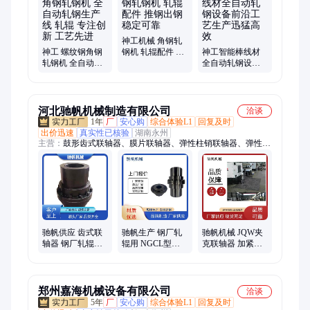
神工机械 角钢轧
神工 螺纹钢角钢
钢机 轧辊配件 推
神工智能棒线材
轧钢机 全自动轧
钢出钢 稳定可靠
全自动轧钢设备
钢生产线 轧辊 专
前沿工艺生产迅
注创新 工艺先进
猛高效
河北驰帆机械制造有限公司
洽谈
1年
厂
安心购
综合体验L1
回复及时
出价迅速
真实性已核验
湖南永州
主营：
鼓形齿式联轴器、膜片联轴器、弹性柱销联轴器、弹性套
联轴器、十字滑块联轴器、梅花联轴器、星型联轴器、柱销齿式
联轴器、夹壳联轴器、链条联轴器、蛇簧弹性联轴器、蛇型弹簧
联轴器、凸缘联轴器、GIICL型鼓型齿式、齿式联轴器、XL 星
型联轴器、JQ型夹壳联轴器
驰帆供应 齿式联
驰帆生产 钢厂轧
驰帆机械 JQW夹
轴器 钢厂轧辊用
辊用 NGCL型鼓
克联轴器 加紧螺
润滑简单维护周
形齿联轴器 型号
栓固定立式 垂直
期长
全 高频淬火
安装 搅拌设备用
郑州嘉海机械设备有限公司
洽谈
5年
厂
安心购
综合体验L1
回复及时