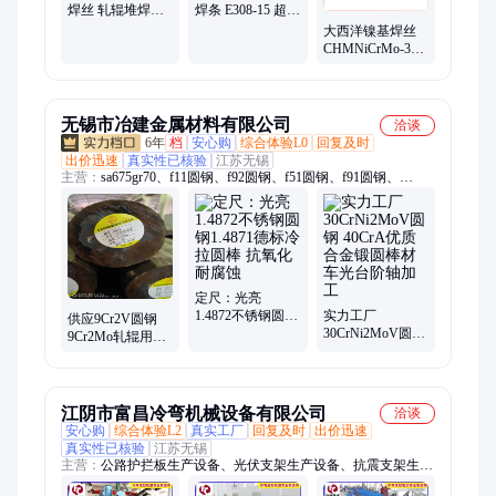
焊丝 轧辊堆焊气
焊条 E308-15 超低
体保护焊
碳 电焊质量保障
大西洋镍基焊丝
1.2mm1.6mm
CHMNiCrMo-3
CHG-Ni-1 NiCr-3
Mo-4镍合金盘丝
无锡市冶建金属材料有限公司
洽谈
6年
档
安心购
综合体验L0
回复及时
出价迅速
真实性已核验
江苏无锡
主营：
sa675gr70、f11圆钢、f92圆钢、f51圆钢、f91圆钢、
34crnimo6、60si2crva、30crmntih、20crnimoa、b16圆钢、
20crmnmoa、25#圆钢、30crnimo8、17crnimo6、h13圆钢、f53圆
钢、f52圆钢、30crmnsia、40crmnmoa、f55圆钢、a36圆钢、f22圆
钢、20crni2mo、f60圆钢、35crmnsia
定尺：光亮
1.4872不锈钢圆钢
实力工厂
供应9Cr2V圆钢
1.4871德标冷拉圆
30CrNi2MoV圆钢
9Cr2Mo轧辊用元
棒 抗氧化耐腐蚀
40CrA优质合金锻
钢 合金结构钢棒
圆棒材车光台阶
现货耐腐蚀性能
轴加工
江阴市富昌冷弯机械设备有限公司
洽谈
安心购
综合体验L2
真实工厂
回复及时
出价迅速
真实性已核验
江苏无锡
主营：
公路护拦板生产设备、光伏支架生产设备、抗震支架生产
线、钢跳板生产设备、货架横梁立柱生产设备、冷弯成型机、C