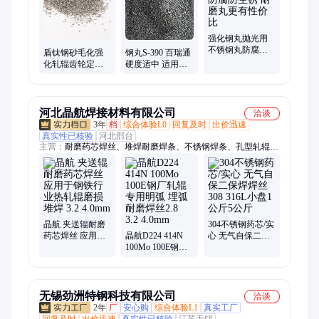
强化钢丸抛光用
不锈钢丸防腐防
盾钛钢砂毛化强
钢丸S-390 百瑞通
生锈 耐磨丸更有
化轧辊齿轮定制
硬度适中 适用于
性价比
厂商 圆角钢砂厂
航空工业 大型铸
家轴承钢砂喷砂
钢
清理
河北晶航焊接材料有限公司
洽谈
3年
档
综合体验L0
回复及时
出价迅速
真实性已核验
河北邢台
主营：
耐磨药芯焊丝、堆焊耐磨焊条、不锈钢焊条、孔型轧辊堆
焊焊丝、铜铝药芯焊丝、钴基焊条、镍基焊条、铸铁焊条、耐热
钢焊条、银焊条 焊丝、ND钢焊条、管道焊条、磷铜焊丝、进口
焊条 焊丝、碳化钨焊条、明弧耐磨焊丝、不锈钢药芯焊丝、管
道焊丝、ND钢焊丝、钴基合金焊丝、镍基焊丝、耐热钢焊丝、
碳化钨焊丝、埋弧耐磨焊丝
晶航 夹送辊耐磨
304不锈钢药芯/实
药芯焊丝 应用于
晶航D224 414N
心 无气自保二保
钢铁行业热轧辊
100Mo 100E钢厂
焊焊丝 308 316L
磨损堆焊 3.2
轧辊专用明弧 埋
小盘1公斤5公斤
4.0mm
弧耐磨焊丝2.8 3.2
4.0mm
无锡劲洲特钢科技有限公司
洽谈
2年
厂
安心购
综合体验L1
真实工厂
回复及时
出价迅速
真实性已核验
江苏无锡