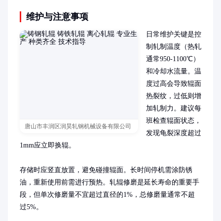
维护与注意事项
日常维护关键是控
制轧制温度（热轧
通常950-1100℃）
和冷却水流量。温
度过高会导致辊面
热裂纹，过低则增
加轧制力。建议每
班检查辊面状态，
唐山市丰润区润昊轧钢机械设备有限公司
发现龟裂深度超过
1mm应立即换辊。

存储时应竖直放置，避免碰撞辊面。长时间停机需涂防锈
油，重新使用前需进行预热。轧辊修磨是延长寿命的重要手
段，但单次修磨量不宜超过直径的1%，总修磨量通常不超
过5%。