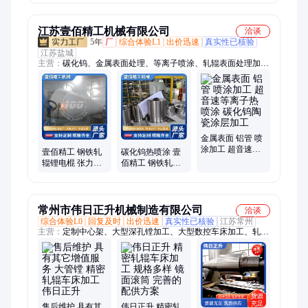
力设备 探伤 汽运
江苏壹佰精工机械有限公司
洽谈
5年
厂
综合体验L1
出价迅速
真实性已核验
江苏盐城
主营：
碳化钨、金属表面处理、等离子喷涂、轧辊表面处理加
工、超音速喷涂、热喷涂加工、碳化钨涂层喷涂、陶瓷涂层喷
涂、热喷涂耐腐涂层、氧化钇喷涂、氧化铝喷涂、氧化铬喷涂、
司特立推力盘生产、轴套生产、轴套、司特立推力盘、热喷涂耐
磨损涂层
金属表面 铝管 喷
涂加工 超音速等
壹佰精工 钢铁轧
碳化钨热喷涂 壹
离子热喷涂 碳化
辊锂电棍 张力辊
佰精工 钢铁轧辊
钨陶瓷涂层加工
涂布辊 热喷涂加
平辊表面喷涂修
工碳化钨喷涂加
复加工 快速交货
工
常州市伟日正升机械制造有限公司
洽谈
综合体验L0
回复及时
出价迅速
真实性已核验
江苏常州
主营：
定制中心架、大型深孔镗加工、大型数控车床加工、轧辊
定制加工、大型齿轮轴、大型管件加工
售后维护 具有其
伟日正升 精密轧