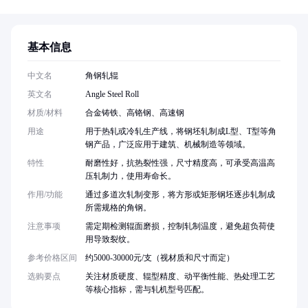
基本信息
中文名
角钢轧辊
英文名
Angle Steel Roll
材质/材料
合金铸铁、高铬钢、高速钢
用途
用于热轧或冷轧生产线，将钢坯轧制成L型、T型等角
钢产品，广泛应用于建筑、机械制造等领域。
特性
耐磨性好，抗热裂性强，尺寸精度高，可承受高温高
压轧制力，使用寿命长。
作用/功能
通过多道次轧制变形，将方形或矩形钢坯逐步轧制成
所需规格的角钢。
注意事项
需定期检测辊面磨损，控制轧制温度，避免超负荷使
用导致裂纹。
参考价格区间
约5000-30000元/支（视材质和尺寸而定）
选购要点
关注材质硬度、辊型精度、动平衡性能、热处理工艺
等核心指标，需与轧机型号匹配。