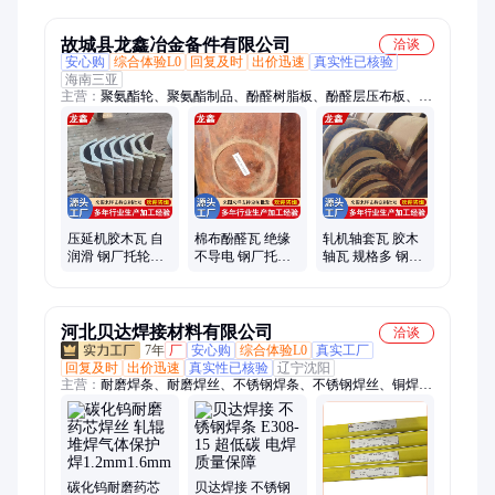
0.8-4.0mm
不锈钢焊条 规格
2.5/3.2/4.0mm
故城县龙鑫冶金备件有限公司
洽谈
安心购
综合体验L0
回复及时
出价迅速
真实性已核验
海南三亚
主营：
聚氨酯轮、聚氨酯制品、酚醛树脂板、酚醛层压布板、浇
筑注塑聚氨酯、树脂胶木刮水板
压延机胶木瓦 自
棉布酚醛瓦 绝缘
轧机轴套瓦 胶木
润滑 钢厂托轮、
不导电 钢厂托
轴瓦 规格多 钢厂
轧辊支撑 来图加
轮、轧辊支撑 可
托轮、轧辊支撑
工
定制
河北贝达焊接材料有限公司
洽谈
7年
厂
安心购
综合体验L0
真实工厂
回复及时
出价迅速
真实性已核验
辽宁沈阳
主营：
耐磨焊条、耐磨焊丝、不锈钢焊条、不锈钢焊丝、铜焊
条、铜焊丝、铝焊丝、铝焊条、镍基焊条、镍基焊丝、银焊条、
银焊片、钴基焊条、钴基焊丝、耐热钢焊条、耐热钢焊丝、模具
焊条、模具焊丝
碳化钨耐磨药芯
贝达焊接 不锈钢