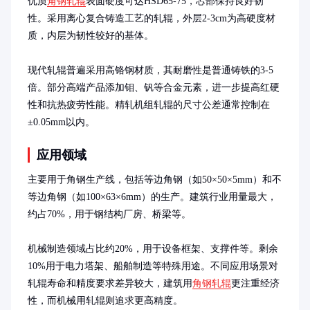
优质
角钢轧辊
表面硬度可达HSD65-75，芯部保持良好韧
性。采用离心复合铸造工艺的轧辊，外层2-3cm为高硬度材
质，内层为韧性较好的基体。

现代轧辊普遍采用高铬钢材质，其耐磨性是普通铸铁的3-5
倍。部分高端产品添加钼、钒等合金元素，进一步提高红硬
性和抗热疲劳性能。精轧机组轧辊的尺寸公差通常控制在
±0.05mm以内。
应用领域
主要用于角钢生产线，包括等边角钢（如50×50×5mm）和不
等边角钢（如100×63×6mm）的生产。建筑行业用量最大，
约占70%，用于钢结构厂房、桥梁等。

机械制造领域占比约20%，用于设备框架、支撑件等。剩余
10%用于电力塔架、船舶制造等特殊用途。不同应用场景对
轧辊寿命和精度要求差异较大，建筑用
角钢轧辊
更注重经济
性，而机械用轧辊则追求更高精度。