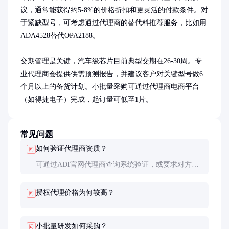
议，通常能获得约5-8%的价格折扣和更灵活的付款条件。对
于紧缺型号，可考虑通过代理商的替代料推荐服务，比如用
ADA4528替代OPA2188。

交期管理是关键，汽车级芯片目前典型交期在26-30周。专
业代理商会提供供需预测报告，并建议客户对关键型号做6
个月以上的备货计划。小批量采购可通过代理商电商平台
（如得捷电子）完成，起订量可低至1片。
常见问题
如何验证代理商资质？
问
可通过ADI官网代理商查询系统验证，或要求对方出
示授权证书原件。正规代理商办公室通常陈列原厂授
权牌，且能提供@analog.com后缀的企业邮箱。
授权代理价格为何较高？
问
小批量研发如何采购？
问