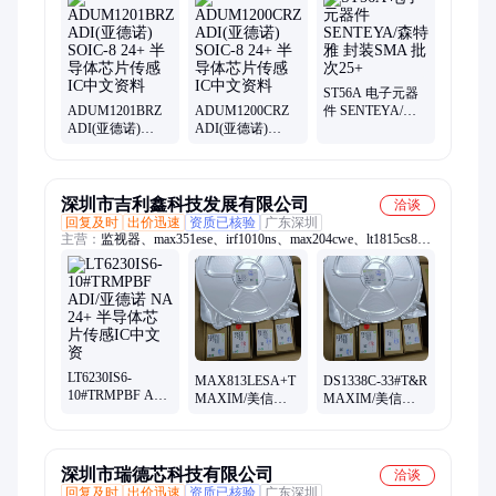
ST56A 电子元器
ADUM1201BRZ
ADUM1200CRZ
件 SENTEYA/森
ADI(亚德诺)
ADI(亚德诺)
特雅 封装SMA 批
SOIC-8 24+ 半导
SOIC-8 24+ 半导
次25+
体芯片传感IC中
体芯片传感IC中
文资料
文资料
深圳市吉利鑫科技发展有限公司
洽谈
回复及时
出价迅速
资质已核验
广东深圳
主营：
监视器、max351ese、irf1010ns、max204cwe、lt1815cs8、
lt1522cs8、三极管、mc33274ad、max708scsa、zxfv202e5ta、
lt1359cn#pbf、微控制器、lt1377cs8#tr、集成电路、sp705cn-l/tr、
lt3572euf#pbf、lt1191cs8#pbf、lt3686edd#pbf、ltc660cs8#pbf、
ltc1485is8#tr、ltm4604ev#pbf、lt1635in8#pbf、ltc1274isw#pbf、
ltc6602iuf#pbf、ltc4282iuh#pbf
LT6230IS6-
MAX813LESA+T
DS1338C-33#T&R
10#TRMPBF ADI/
MAXIM/美信
MAXIM/美信
亚德诺 NA 24+ 半
SOP-8 24+ 集成电
sop16 24+ 单片机
导体芯片传感IC
路ic微控制器
MCU微控制器集
中文资
MCU中文
成电
深圳市瑞德芯科技有限公司
洽谈
回复及时
出价迅速
资质已核验
广东深圳