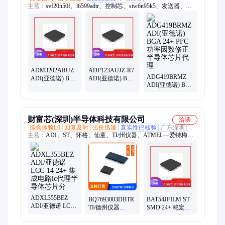
主营：
svf20n50f、l6599adtr、控制芯、stw6n95k5、发送器、
sp3232eey、t1635t-6i、算芯片、g6k-2f-5v、监视器、svf18n65f、
继电器、svf10n60f、复用芯、稳压芯、stn1hnk60、驱动芯、放
大器、stf9nk90z、lm2904ypt、lm393dr2g、集成电、sm6t42cay、
fqpf6n90c、stw9nk90z
ADM3202ARUZ
ADP123AUJZ-R7
ADG419BRMZ
ADI(亚德诺) BGA
ADI(亚德诺) BGA
ADI(亚德诺) BGA
24+ 分销代理集成
24+ 元器件选型指
24+ PFC功率因数
电路半导体芯片
南半导体规格书
修正半导体芯片
代理
财富芯(深圳)半导体科技有限公司
洽谈
综合体验L0
回复及时
出价迅速
真实性已核验
广东深圳
主营：
ADI、ST、怀格、仙童、TI/州仪器、ATMEL—爱特梅
尔、CYPRESS-赛普拉斯、SAMSUNG—三星、RENESAS—瑞
萨、WINBOND—华邦、AVAGO—安华高、VISHAY—威世、
BROADCOM—博通、NKK、科索、欧姆龙、AB/罗克韦尔、西
门子、XILINX—赛灵思、TDK、INFINEON—英飞凌
ADXL355BEZ
BQ7693003DBTR
BAT54JFILM ST
ADI/亚德诺 LCC-
TI/德州仪器
SMD 24+ 稳定性
14 24+ 集成电路ic
TSSOP30 24+ 电
好引脚图集成电
代理半导体芯片
子元器件集成电
路芯片