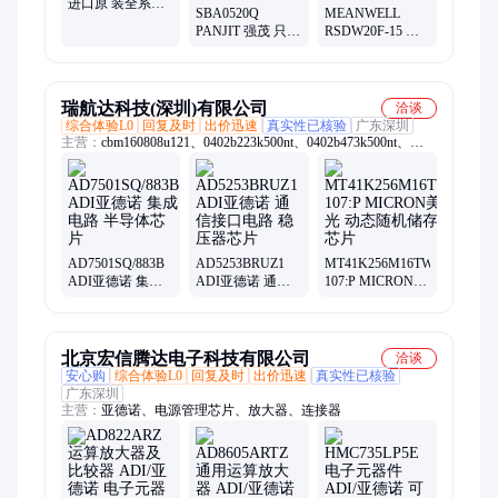
进口原 装全系列
SBA0520Q
MEANWELL
只做原 装 可订期
PANJIT 强茂 只做
RSDW20F-15 电
货
原 装 全系列可订
源 20+
货
瑞航达科技(深圳)有限公司
洽谈
综合体验L0
回复及时
出价迅速
真实性已核验
广东深圳
主营：
cbm160808u121、0402b223k500nt、0402b473k500nt、
0402b224k160nt、0402b562k500nt、cbw321609u190t、
0402b222k500nt、06035c332jat2a、0603x225k160nt、
0402b103k500nt、0603b103j500nt、0805b221k500nt、
04022r102k500ba、0402cg102j500nt、0402cg4r7c500nt、
l9637d013trst19sop
AD7501SQ/883B
AD5253BRUZ1
MT41K256M16TW-
ADI亚德诺 集成
ADI亚德诺 通信
107:P MICRON美
电路 半导体芯片
接口电路 稳压器
光 动态随机储存
芯片
器芯片
北京宏信腾达电子科技有限公司
洽谈
安心购
综合体验L0
回复及时
出价迅速
真实性已核验
广东深圳
主营：
亚德诺、电源管理芯片、放大器、连接器