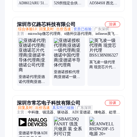
AD8612ARU 513
529所指定合供方
AD584SH 西北研
研究所指定合供
_DAC8413AT/883C_
究所指定供应商
方
雅创芯城
深圳市亿路芯科技有限公司
洽谈
综合体验L0
回复及时
出价迅速
资质已核验
广东深圳
主营：
microchip微芯代理商、ti德州仪器代理商、infineon英飞凌
代理商、adi亚德诺代理商、nxp恩智浦代理商、on安森美代理
商、renesas瑞萨代理商、maxim美信代理商、ST意法半导体代理
商
英飞凌一级代理
商 现货芯片代理
亚德诺授权代理
BSS138NH6327
亚德诺代理|亚德
商|亚德诺一级代
诺代理商|亚德诺
理商|亚德诺中国
芯片代理商|亚德
代理商|亚德诺半
诺半导体代理商|
导体代理商
亚德诺公司代理
商
深圳市常芯电子科技有限公司
洽谈
回复及时
出价迅速
真实性已核验
广东深圳
主营：
中科微、镇流器、驱动器、ADI 亚德诺、继电器、处理
器、控制器、欧司朗、hdr-15-24、adi运算、单片机、MCU、芯
片、新唐、芯唐、MICROCHIP微芯、TI德州仪器、电源管理
IC、驱动IC、LED、开关电源、LQFP
亚德诺半导体ADI