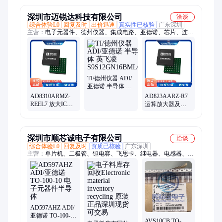
分
路ic中
深圳市迈锐达科技有限公司
洽谈
综合体验L0
回复及时
出价迅速
真实性已核验
广东深圳
主营：
电子元器件、德州仪器、集成电路、亚德诺、芯片、连接
器、接插件
TI/德州仪器 ADI/
亚德诺 半导体 英
飞凌
AD8310ARMZ-
AD823AARZ-R7
S9S12GN16BMLC
REEL7 放大IC
运算放大器及比
ADI/亚德诺 集成
较器 ADI/亚德诺
电路 半导体
逻辑门 集成电路
半导体
深圳市顺芯诚电子有限公司
洽谈
综合体验L0
回复及时
资质已核验
广东深圳
主营：
单片机、二极管、钽电容、飞思卡、继电器、电感器、存
储器、半导体
AD597AHZ ADI/
亚德诺 TO-100-10
AVS10CB TO-