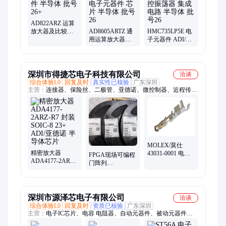
AD822ARZ 运算
放大器及比较器
AD8605ARTZ 通
HMC735LP5E 电
ADI/亚德诺 电子
用运算放大器
子元器件 ADI/亚
元器件 半导体 批
ADI/亚德诺 电子
德诺 可控振荡器
号26+
元器件 芯片 半导
集成电路 半导体
体 批号26
批号26
深圳市得捷芯电子科技有限公司
洽谈
综合体验L0
回复及时
真实性已核验
广东深圳
主营：
连接器、保险丝、二极管、亚德诺、微控制器、近程传感
器、开关稳压器
MOLEX/莫仕
精密放大器
43031-0001 电子
FPGA现场可编程
ADA4177-2ARZ-
元器件 连接器 集
门阵列
R7 封装SOIC-8
管和线壳
1ST250EU2F50E2LG
23+ ADI/亚德诺
封装 BBGA-2397
半导体芯片
INTEL英特尔
深圳市源泽芯电子有限公司
洽谈
综合体验L0
回复及时
资质已核验
广东深圳
主营：
电子IC芯片、电容 电阻器、自动元器件、被动元器件、
ST、ADI、ON、GD、英飞凌、微芯、东芝等等元器件