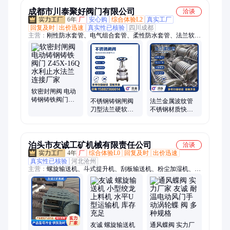
成都市川泰聚好阀门有限公司
洽谈
6年
厂
安心购
综合体验L2
真实工厂
回复及时
出价迅速
真实性已核验
四川成都
主营：
刚性防水套管、电气组合套管、柔性防水套管、法兰软密
封闸阀、钢制伸缩器、法兰蝶阀、人防密闭套管、电动气动阀
门、可调式减压阀、集分水器、止回阀、过滤器、阻尼减震器、
排泥阀、过轨管、止水环、通气帽、截止阀、黄铜阀门、法兰弯
头、波纹补偿器、橡胶接头、排气阀
软密封闸阀 电动
铸钢铸铁阀门
不锈钢铸钢闸阀
法兰金属波纹管
Z45X-16Q水利止
刀型法兰硬软密
不锈钢材质快接
水法兰连接厂家
封阀门 管道蝶阀
式 管道补偿软连
管件开关手动直
接定制厂家生产
通式
泊头市友诚工矿机械有限责任公司
洽谈
4年
厂
综合体验L0
回复及时
出价迅速
真实性已核验
河北沧州
主营：
螺旋输送机、斗式提升机、刮板输送机、粉尘加湿机、通
风蝶阀、无轴螺旋输送机、管式螺旋输送机、插板阀、星型卸料
器
友诚 螺旋输送机
通风蝶阀 实力厂