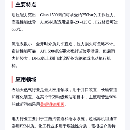
主要特点
耐压能力突出，Class 1500阀门可承受约250bar的工作压力。
高温性能优异，A105材质适用温度-29~425℃，F22材质可达
650℃。

流阻系数小，全开时介质几乎直通，压力损失可忽略不计。
密封性能可靠，API 598标准要求密封试验零泄漏。但启闭
力矩较大，DN50以上阀门建议配备齿轮箱或电动执行机
构。
应用领域
石油天然气行业是最大应用领域，用于井口装置、长输管道
和炼化装置。在某个千万吨级炼油项目中，主流程管道90%
的截断阀都采用
美标锻钢闸阀
。

电力行业主要用于主蒸汽管道和给水系统，超临界机组通常
选用F22材质。化工行业多用于腐蚀性介质，需根据介质特