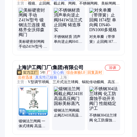
主营：
视镜、止回阀、截止阀、闸阀、不锈钢闸阀、美标闸阀、
美标截止阀、美标过滤器、美标止回阀、法兰闸阀、过滤器、旋
塞阀、球阀、手轮操作机构、法兰止回阀、法兰截止阀、法兰旋
塞阀、不锈钢截止阀、不锈钢止回阀、不锈钢球阀、Y型过滤
器、法兰视镜、法兰过滤器、角式截止阀
不锈钢材质 消声
对夹单瓣（带弹
美标硬密封闸阀
单向逆止阀H41W
簧）止回阀 H74
手动Z41W型号 锻
法兰式止回阀 铸
型 单向阀 DN40-
钢法兰连接 规格
造厚实
DN1000多规格
齐全沃得森阀门
上海沪工阀门厂(集团)有限公司
洽谈
5年
厂
安心购
综合体验L0
回复及时
出价迅速
真实性已核验
上海
主营：
V型调节球阀、三片式法兰球阀、蜗轮传动蝶阀、高压锻
钢闸阀、闸阀、气动O型切断球阀、防火防静电球阀、零泄漏硬
密封球阀、全焊接式球阀、双偏心法兰蝶阀、304不锈钢球阀、
316L不锈钢球阀、碳钢WCB蝶阀、PTFE软密封蝶阀、金属硬密
封蝶阀、PN16法兰蝶阀、Class150球阀、真空系统用球阀、食品
级蝶阀、燃气管道专用球阀、化工腐蚀介质阀门、水处理系统蝶
锻钢法兰闸阀截
阀、球阀、蝶阀、法兰蝶阀
止阀ZJ41H高温高
不锈钢304法兰球
压阀门国标美标
阀 化工防腐蚀手
锻钢法兰闸阀 一
蒸汽
动开关阀门 性能
体式球阀 高温高
稳定 沪工
压阀门国标美标
蒸汽阀