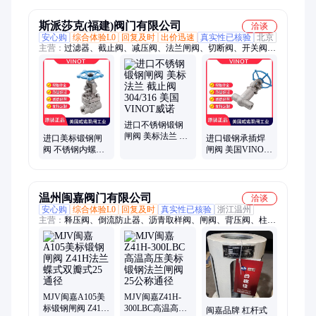
进口
斯派莎克(福建)阀门有限公司
洽谈
安心购
综合体验L0
回复及时
出价迅速
真实性已核验
北京
主营：
过滤器、截止阀、减压阀、法兰闸阀、切断阀、开关阀、
疏水阀、焊接球阀、气动蝶阀、法兰球阀、衬氟止回阀、双偏心
蝶阀、衬氟隔膜阀、卫生级球阀、蒸汽安全阀、水流指示器、丝
扣止回阀、双瓣单向阀、蒸汽电磁阀、三偏心蝶阀、高压疏水
器、不锈钢针型阀、英国斯派莎克阀门
进口不锈钢锻钢
闸阀 美标法兰 截
进口美标锻钢闸
进口锻钢承插焊
止阀 304/316 美国
阀 不锈钢内螺纹
闸阀 美国VINOT
VINOT威诺
承插焊 对焊 美国
威诺 美标不锈钢
VINOT威诺
高温高压 蒸汽
温州闽嘉阀门有限公司
洽谈
安心购
综合体验L0
回复及时
真实性已核验
浙江温州
主营：
释压阀、倒流防止器、沥青取样阀、闸阀、背压阀、柱塞
取样阀、真空取样阀、风包释压阀、三通换向阀、梭式泄压阀、
低阻力倒流防止器、不锈钢阀门、碳钢阀门、非标特殊特种阀
门、截止阀、不锈钢蝶阀、铸石耐磨阀门、脉动阻尼器、水利控
制阀、真空破坏阀、弹簧复位球阀、定压止回阀
MJV闽嘉A105美
MJV闽嘉Z41H-
标锻钢闸阀 Z41H
300LBC高温高压
闽嘉品牌 杠杆式