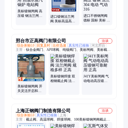
美标锻钢闸阀 高
压锻 钢法兰闸阀
进口不锈钢闸阀
进口锻钢法兰闸
经久耐用 热油水
德标 国标 美标 铸
阀 美标高温高压
蒸汽锅炉 电站阀
钢 高温 高压 锻钢
硬密封法兰闸阀
法兰 304 电动 气
门 手动不锈钢介
动 316
质
邢台市正高阀门有限公司
洽谈
综合体验L0
回复及时
出价迅速
真实性已核验
河北邢台
主营：
钛合金阀门、API球阀、纯镍阀门、美标闸阀、美标截止
阀、美标止回阀、美标球阀、API闸阀、锆合金阀门、因科镍阀
门、蒙乃尔阀门、巴氏合金阀门
美标锻钢焊接 双
J41Y美标闸阀 气
相钢截止阀 法兰
动电动高压锻钢
闸阀 规格多样 正
可靠耐用 正高
美标锻钢闸阀 开
高
关灵活开启和关
闭快速操作简单
运行稳定 正高
上海正钢阀门制造有限公司
洽谈
综合体验L0
真实性已核验
上海
主营：
截止阀、高温球阀、焊接球阀、100美标锻钢闸阀截止
阀、电动球阀、蒸汽球阀、燃气球阀、排污球阀、中压球阀、氢