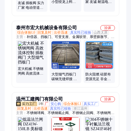
小型绞龙上料机
家 友诚 耐温电动
友诚 插板阀 实力
水平U型运输机
风门手动涡轮蝶
厂家 电动管道截
库存充足
阀 多种规格
止阀 气动水泥仓
闸阀 高效密封
泰州市宏大机械设备有限公司
洽谈
综合体验L0
回复及时
出价迅速
真实性已核验
山西太原
主营：
补偿器、挡板门、可变支座、金属软管、厚壁膨胀节、非
金属补偿器、衬四氟补偿器
宏大机械 不锈钢
闸阀 高效流体控
大型烟气挡板门
防火阻燃 硅胶布
制 插板阀门 大型
碳钢无缝焊接 插
货源充足 非金属
烟气挡板门
板阀门 不锈钢闸
补偿器 宏大机械
阀 宏大机械
温州工建阀门有限公司
洽谈
1年
厂
安心购
综合体验L1
真实工厂
回复及时
出价迅速
真实性已核验
浙江温州
主营：
不锈钢球阀、不锈钢截止阀、不锈钢止回阀、不锈钢闸
阀、法兰闸阀、美标闸阀、暗杆闸阀、高中压法兰闸阀、电动闸
阀、美标铸钢伞齿轮闸阀、高平台球阀、Y型过滤器、不锈钢保
温球阀、保温球阀、夹套保温球阀、三通球阀、硬密封法兰球