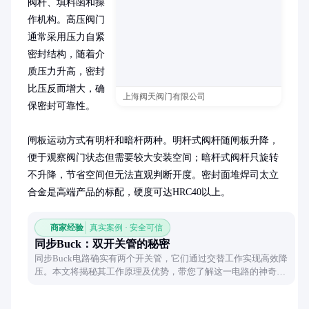
阀杆、填料函和操
作机构。高压阀门
通常采用压力自紧
密封结构，随着介
质压力升高，密封
比压反而增大，确
上海阀天阀门有限公司
保密封可靠性。

闸板运动方式有明杆和暗杆两种。明杆式阀杆随闸板升降，
便于观察阀门状态但需要较大安装空间；暗杆式阀杆只旋转
不升降，节省空间但无法直观判断开度。密封面堆焊司太立
合金是高端产品的标配，硬度可达HRC40以上。
商家经验
真实案例 · 安全可信
同步Buck：双开关管的秘密
同步Buck电路确实有两个开关管，它们通过交替工作实现高效降
压。本文将揭秘其工作原理及优势，带您了解这一电路的神奇之
处。