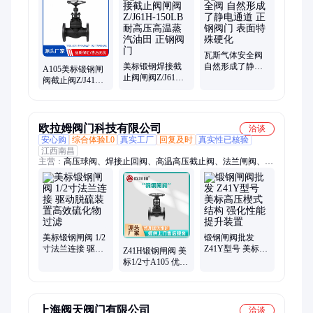
气球阀、丝扣球阀、氨气球阀、陶瓷球阀、手动球阀、法兰球
阀、驱动装置、化工球阀、四通球阀、铸铁球阀、锅炉球阀、耐
磨球阀、衬氟球阀、煤气球阀、铸钢球阀、正钢阀门、氧气球阀
瓦斯气体安全阀
美标锻钢焊接截
自然形成了静电
A105美标锻钢闸
止阀闸阀Z/J61H-
通道 正钢阀门 表
阀截止阀Z/J41H-
150LB耐高压高温
面特殊硬化
100导热油蒸汽高
蒸汽油田 正钢阀
温高压国标 正钢
门
欧拉姆阀门科技有限公司
洽谈
安心购
综合体验L0
真实工厂
回复及时
真实性已核验
江西南昌
主营：
高压球阀、焊接止回阀、高温高压截止阀、法兰闸阀、锻
钢闸阀、不锈钢闸阀、高压闸阀、高温闸阀、锻钢球阀、锻钢截
止阀、锻钢止回阀、不锈钢球阀、高温球阀、低温球阀、不锈钢
截止阀、高压截止阀、高温截止阀、低温截止阀、不锈钢止回
阀、高压止回阀、高温止回阀、低温止回阀
美标锻钢闸阀 1/2
锻钢闸阀批发
寸法兰连接 驱动
Z41Y型号 美标高
Z41H锻钢闸阀 美
脱硫装置高效硫
压楔式结构 强化
标1/2寸A105 优化
化物过滤
性能提升装置
合成装置高效化
合物转化
上海阀天阀门有限公司
洽谈