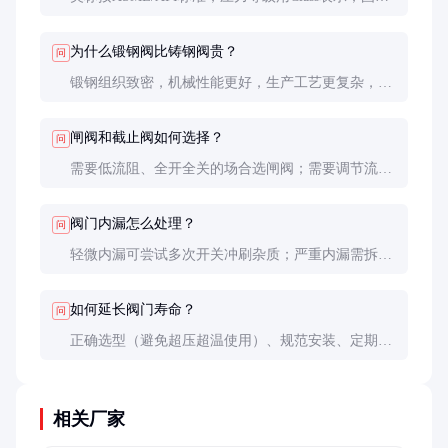
按GB标准，用PN表示。美标阀门结构更紧凑，材料
要求更严格，通常用于高端场合。
为什么锻钢阀比铸钢阀贵？
问
锻钢组织致密，机械性能更好，生产工艺更复杂，原
材料成本也更高。但使用寿命长，故障率低，综合成
本可能更低。
闸阀和截止阀如何选择？
问
需要低流阻、全开全关的场合选闸阀；需要调节流量
或频繁操作的场合选截止阀。闸阀通常不能用于节
流。
阀门内漏怎么处理？
问
轻微内漏可尝试多次开关冲刷杂质；严重内漏需拆解
检查密封面，必要时研磨或更换密封组件。
如何延长阀门寿命？
问
正确选型（避免超压超温使用）、规范安装、定期维
护（润滑和填料调整）、避免半开状态运行是关键。
相关厂家