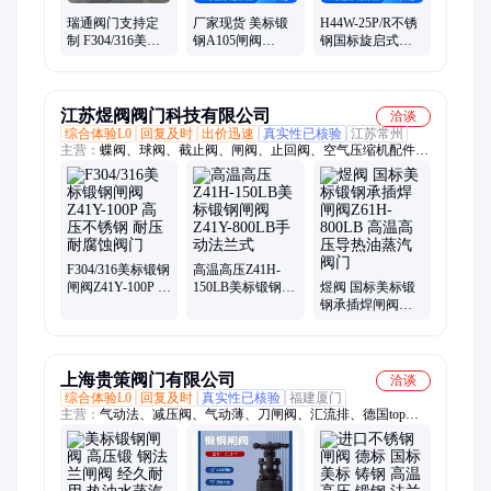
瑞通阀门支持定
厂家现货 美标锻
H44W-25P/R不锈
制 F304/316美标
钢A105闸阀
钢国标旋启式止
锻钢闸阀Z41Y-
Z41Y-150LB-
回阀 304/316L法
300LB生产厂家
300LB-600LB-
兰硬密封切断阀
900LB规格齐全
江苏煜阀阀门科技有限公司
洽谈
综合体验L0
回复及时
出价迅速
真实性已核验
江苏常州
主营：
蝶阀、球阀、截止阀、闸阀、止回阀、空气压缩机配件、
水力控制阀、疏水阀、过滤器电磁阀、调节阀、莱斯LESER安全
阀、压缩机控制阀维修包、进气阀组、压力传感器、空压机储气
罐、排水器、排气阀、减压阀、针型阀、空气滤芯、温控阀、温
度传感器、旋塞阀、安全阀
F304/316美标锻钢
高温高压Z41H-
闸阀Z41Y-100P 高
150LB美标锻钢闸
煜阀 国标美标锻
压不锈钢 耐压耐
阀Z41Y-800LB手
钢承插焊闸阀
腐蚀阀门
动法兰式
Z61H-800LB 高温
高压导热油蒸汽
阀门
上海贵策阀门有限公司
洽谈
综合体验L0
回复及时
真实性已核验
福建厦门
主营：
气动法、减压阀、气动薄、刀闸阀、汇流排、德国top、
排污阀、减压器、电磁阀、截止阀、疏水阀、r72低压、池底
阀、止回阀、对夹蝶、平衡阀、二阀组、安全阀、流程泵、帽防
爆、逆止阀、过滤器、脉冲阀、冷凝泵、进口阀门