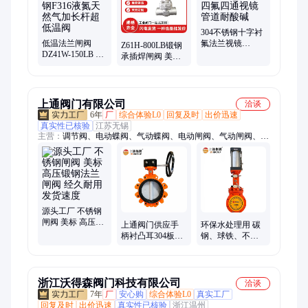
阀、对夹薄型球阀、高平台V型球阀、法兰截止阀、氧气截止
阀、抗生素截止阀、氨用截止阀、升降式止回阀、固定球阀
304不锈钢十字衬
低温法兰闸阀
氟法兰视镜
Z61H-800LB锻钢
DZ41W-150LB 美
SZJ41F46衬四氟
承插焊闸阀 美标
标锻钢F316液氮
四通视镜管道耐
高温高压导热油
天然气加长杆超
酸碱
蒸汽闸阀门DN15
低温阀
PN64
上通阀门有限公司
洽谈
6年
厂
综合体验L0
回复及时
出价迅速
真实性已核验
江苏无锡
主营：
调节阀、电动蝶阀、气动蝶阀、电动闸阀、气动闸阀、电
动球阀、气动球阀、电动截止阀、气动截止阀、手动阀、电动阀
门、气动阀门、电动单座调节阀、气动调节阀、电动高压球阀、
气动高压球阀、液动角式排泥阀、气动排泥阀、上通阀门
源头工厂 不锈钢
闸阀 美标 高压锻
上通阀门供应手
环保水处理用 碳
钢法兰闸阀 经久
柄衬凸耳304板蝶
钢、球铁、不锈
耐用 发货速度
阀 涡轮带链条源
钢材质 电动 气动
头工厂
刀闸阀
浙江沃得森阀门科技有限公司
洽谈
7年
厂
安心购
综合体验L0
真实工厂
回复及时
出价迅速
真实性已核验
浙江温州