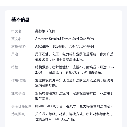
基本信息
中文名
美标锻钢闸阀
英文名
American Standard Forged Steel Gate Valve
材质/材料
A105锻钢、F22锻钢、F304/F316不锈钢
用途
用于石油、化工、电力等行业的管道系统，作为介质
截断装置，适用于高温高压工况。
特性
结构紧凑，密封性能好，流阻小，耐高压（可达Class
2500），耐高温（可达650℃），使用寿命长。
作用/功能
通过闸板的升降实现管道介质的全开或全关，提供可
靠的截断功能。
注意事项
安装时需注意介质流向，定期检查密封面，不适用于
调节流量。
参考价格区间
约2000-20000元/台（视尺寸、压力等级和材质而定）
选购要点
关注压力等级、材质、连接方式、密封材料等参数，
优先选择API 600认证产品。