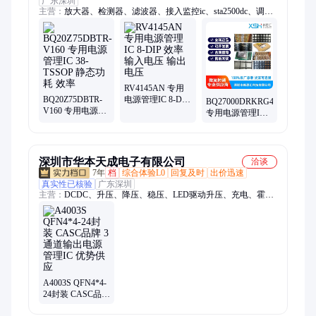
广东深圳
主营：
放大器、检测器、滤波器、接入监控ic、sta2500dc、调制
器、发射器、接收器、衰减器、解调器、变压器、合成器、收发
器、偏置器、振荡器、tda7708str、rfid天线、终端负载、隔直流
器、微波射频、集成电路、同轴开关、频率综合器、便携式仪
器、mcl电子开关
RV4145AN 专用
BQ20Z75DBTR-
电源管理IC 8-DIP
BQ27000DRKRG4
V160 专用电源管
效率 输入电压 输
专用电源管理IC
理IC 38-TSSOP 静
出电压
10-QFN 输出电压
态功耗 效率
时钟频率
深圳市华本天成电子有限公司
洽谈
7年
档
综合体验L0
回复及时
出价迅速
真实性已核验
广东深圳
主营：
DCDC、升压、降压、稳压、LED驱动升压、充电、霍
尔、逻辑、三端稳压、可控硅、中高压MOS、运放、马达电机
驱动、过压保护、锂电保护、升降压芯片、计量芯片、快充协议
芯片、智融、国民技术、埃诚微IU
A4003S QFN4*4-
24封装 CASC品牌
3通道输出电源管