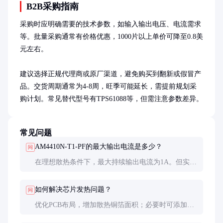
B2B采购指南
采购时应明确需要的技术参数，如输入输出电压、电流需求
等。批量采购通常有价格优惠，1000片以上单价可降至0.8美
元左右。

建议选择正规代理商或原厂渠道，避免购买到翻新或假冒产
品。交货周期通常为4-8周，旺季可能延长，需提前规划采
购计划。常见替代型号有TPS61088等，但需注意参数差异。
常见问题
AM4410N-T1-PF的最大输出电流是多少？
问
在理想散热条件下，最大持续输出电流为1A。但实际
应用中建议留有20%余量，长期工作在0.8A以下可确
保可靠性。
如何解决芯片发热问题？
问
优化PCB布局，增加散热铜箔面积；必要时可添加小
型散热片；确保环境通风良好；检查是否工作在最大