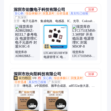
理IC 优势供应
深圳市佑微电子科技有限公司
洽谈
安心购
综合体验L0
回复及时
出价迅速
真实性已核验
广东深圳
主营：
电子元器件、集成电路、电感器、IC、光导、Coilcraft、
mentor
现货库存
现货库存
LTC4015EUHF#TRPBF
ADR02BRZ-
LTC1751EMS8-
电源管理 IC 电子
REEL7 参考电压
3.3#PBF 开关稳压
元器件 AD 封装
电源管理IC 电子
器 电源管理IC 封
QFN-38 批号2212
元器件 封装SOIC-
装MSOP-8
8
深圳市欣向阳科技有限公司
洽谈
6年
档
安心购
综合体验L1
回复及时
出价迅速
真实性已核验
广东深圳
主营：
继电器、ir中国授权、频率合成器、ad8532ar放大器、
ad828arz放大器、ad829jrz放大器、ad818arz放大器、ad8031arz放
大器、ad8058arz放大器、ad8532arz放大器、ad8001arz放大器、
ad8307arz放大器、ad8651armz放大器、ad8099ardz放大器、
ad8534aruz放大器、ad706jr通用运放、op42gsz精密运放、
op90gpz通用运放、ad8417brmz放大器、op07csz精密运放、