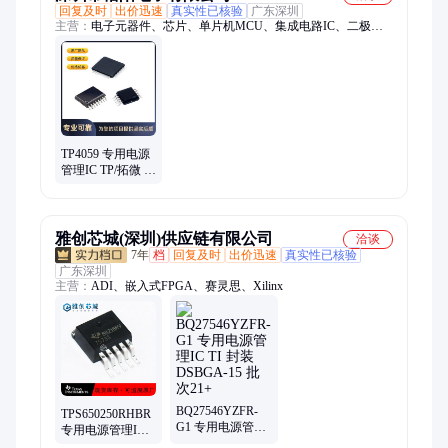
回复及时
出价迅速
真实性已核验
广东深圳
主营：
电子元器件、芯片、单片机MCU、集成电路IC、二极
管、三极管、MOS场效应管、车载芯片、电阻、保险丝、连接
器、华邦
TP4059 专用电源
管理IC TP/拓微 封
装SOT-23-6 批次
24+
雅创芯城(深圳)供应链有限公司
洽谈
7年
档
回复及时
出价迅速
真实性已核验
广东深圳
主营：
ADI、嵌入式FPGA、赛灵思、Xilinx
BQ27546YZFR-
TPS650250RHBR
G1 专用电源管理
专用电源管理IC
IC TI 封装
TI 封装VQFN32