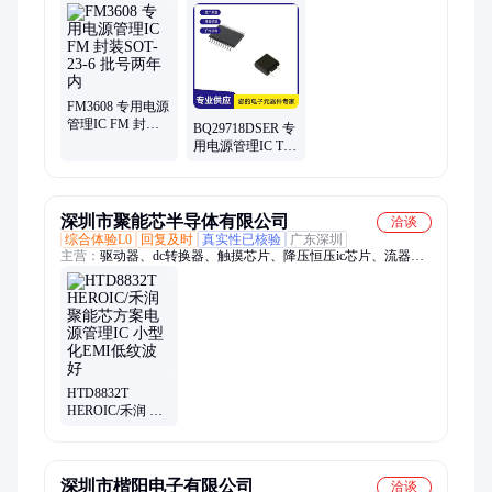
机、连接器、锂电池、存储器、传感器、继电器、放大器、二极
管、三极管、以太网、模块、射频
FM3608 专用电源
管理IC FM 封装
BQ29718DSER 专
SOT-23-6 批号两
用电源管理IC TI
年内
封装WSON6 批次
23+
深圳市聚能芯半导体有限公司
洽谈
综合体验L0
回复及时
真实性已核验
广东深圳
主营：
驱动器、dc转换器、触摸芯片、降压恒压ic芯片、流器芯
片、模式电源、灯控制器、降压芯片、电源芯片、降压恒流芯
片、擦写专用芯片、成型电源模块、陶瓷电源模块、整流恒压芯
片
HTD8832T
HEROIC/禾润 聚
能芯方案电源管
理IC 小型化EMI
低纹波好
深圳市楷阳电子有限公司
洽谈