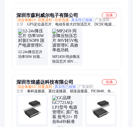
DSBGA-15 批次
批次21+
21+
深圳市森利威尔电子有限公司
洽谈
综合体验L0
回复及时
出价迅速
真实性已核验
广东深圳
主营：
GPS定位器芯片、电动车前大灯恒流芯片、DCDC电源芯
片、降压恒流IC、降压恒压IC、升压恒流IC、LDO稳压芯片、
LED线性芯片、200V中低压Mos管、锂电池保护芯片、充电管理
芯片
12-24v降压芯片
功率50W 封装
MP2459 同步降压
ESOP8 国产电源
恒压芯片 80V转
管理IC
5V电源管理IC 高
效率低功耗
深圳市煌盛达科技有限公司
洽谈
综合体验L0
回复及时
真实性已核验
广东深圳
主营：
泰科连接器、莫仕连接器、胡连连接器、PIC0640、矢崎
连接器、安普连接器、新能源汽车连接器、博世连接器、安波福
连接器、JST连接器、HRS连接器、汽车连接器、线束连接器、
汽车插接器、汽车护套、电路板接插件连接器、胶壳连接器、TE
连接器、itt连接器、AMP连接器、PCB板端接插件、MOLEX连
接器、德尔福连接器、APTIV连接器、汽车护套端子接插件、新
能源高压连接器
GC品牌
ULIS PIC0640-046
Waveshare原厂包