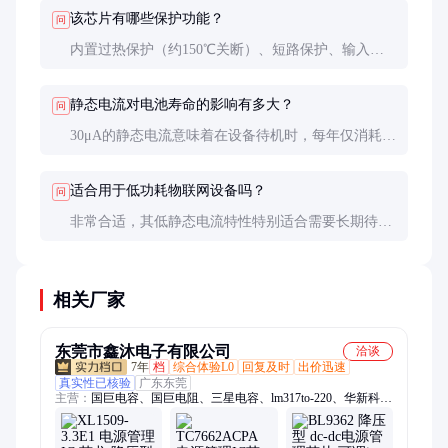
额定条件附近。
该芯片有哪些保护功能？
问
内置过热保护（约150℃关断）、短路保护、输入欠
压锁定等功能，能有效防止异常情况下的损坏。
静态电流对电池寿命的影响有多大？
问
30μA的静态电流意味着在设备待机时，每年仅消耗约
260mAh电量，对大多数锂电池来说影响很小。
适合用于低功耗物联网设备吗？
问
非常合适，其低静态电流特性特别适合需要长期待机
的物联网设备，可显著延长电池供电时间。
相关厂家
东莞市鑫沐电子有限公司
洽谈
7年
档
综合体验L0
回复及时
出价迅速
真实性已核验
广东东莞
主营：
国巨电容、国巨电阻、三星电容、lm317to-220、华新科、
伍尔特电感、二极管、三极管、贴片电感、贴片排阻、贴片电
阻、贴片电容、贴片磁珠、贴片滤波器、s8050s0t23、旺诠电