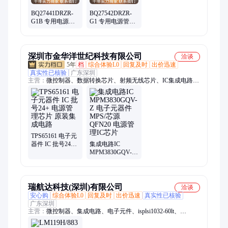
ad712jrz精密运放、hmc326ms8ge放大器、op490gsz通用运放、
op162gsz精密运放、ad848jrz通用运放
BQ27441DRZR-
BQ27542DRZR-
G1B 专用电源管
G1 专用电源管理
理IC TI德州仪器
IC TI德州仪器 封
封装SON12 批次
装VSON12
25+
深圳市金华洋世纪科技有限公司
洽谈
5年
档
综合体验L0
回复及时
出价迅速
真实性已核验
广东深圳
主营：
微控制器、数据转换芯片、射频无线芯片、IC集成电路、
贴片电容电阻、滤波器 振荡器、传感器、继电器
TPS65161 电子元
器件 IC 批号24+
集成电路IC
电源管理芯片 原
MPM3830GQV-Z
装集成电路
电子元器件 MPS/
芯源 QFN20 电源
管理IC芯片
瑞航达科技(深圳)有限公司
洽谈
安心购
综合体验L0
回复及时
出价迅速
真实性已核验
广东深圳
主营：
微控制器、集成电路、电子元件、isplsi1032-60lt、
isplsi1032-80lt、isplsi1024ea-125lt100、军工电子元器件