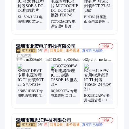
阻、厚声电阻
XL1509-3.3E1 电
BL9362 降压型
源管理IC 芯龙 降
TC7662ACPA 电
dc-dc电源管理芯
压型 封装SOP-8
源管理IC芯片
片 可调ic 封装
DC-DC电源芯片
MICROCHIP DC-
SOT-23-6L 贝岭
DC直流转换器
PDIP-8
深圳市龙宏电子科技有限公司
洽谈
5年
档
回复及时
出价迅速
真实性已核验
广东深圳
主营：
ne3503m04、ne3512s02、sp0503bah、b02p-vl-r、mx1a-
11nw、lshd-7501、hsmm-c170、iso1044bd、lt8410edc、保险丝、
比较器、ase5s4010、触发器、解码器、thvd1500d、thvd1451d、
sy8032abc、hip2100ib、opa4172id、连接器、ths4531id、二极
管、tps22914b、lf353dre4、装原封
SN6501DBVT 专
BQ76200PW 专用
用电源管理IC TI
电源管理IC TI 封
BQ29312APW 专
封装SOT-23-5 批
装TSSOP-16 批次
用电源管理IC TI
次21+
21+
封装TSSOP-24 批
次21+
深圳市新思汇科技有限公司
洽谈
6年
档
回复及时
出价迅速
真实性已核验