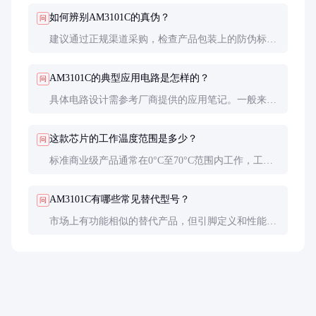
现尤为突出。
如何辨别AM3101C的真伪？
问
建议通过正规渠道采购，检查产品包装上的防伪标
识，必要时可要求供应商提供原厂证明。价格异常低
廉的产品需特别警惕。
AM3101C的典型应用电路是怎样的？
问
具体电路设计需参考厂商提供的应用笔记。一般来
说，需要配置适当的外围元件，如滤波电容、电阻
等，确保稳定工作。
这款芯片的工作温度范围是多少？
问
标准商业级产品通常在0°C至70°C范围内工作，工业
级产品可支持更宽的温度范围，具体参数需查看数据
手册。
AM3101C有哪些常见替代型号？
问
市场上有功能相似的替代产品，但引脚定义和性能参
数可能有所不同。更换前务必确认兼容性，建议咨询
原厂技术支持。