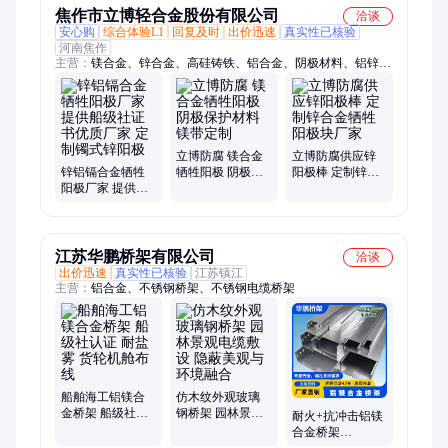
焦作市立博轻合金股份有限公司
洽谈
安心购
综合体验L1
回复及时
出价迅速
真实性已核验
河南焦作
主营：
镁合金、锌合金、高硅铸铁、铝合金、阴极材料、铝锌铟
镁钛、水泥测试桩、阴极保护材料、不锈钢测试桩
立博防腐 镁合金
立博防腐供应锌
锌铝镉合金牺牲
牺牲阳极 阴极保
阳极棒 定制锌合
阳极厂家 提供船
护材料 镁带定制
金牺牲阳极块厂
级社证书优质厂
家
家 定制镯式锌阳
极
江苏华鹏桥架有限公司
洽谈
出价迅速
真实性已核验
江苏镇江
主营：
铝合金、不锈钢桥架、不锈钢电缆桥架
船舶海工铝镁合
仿木纹外观玻璃
金桥架 船级社认
钢桥架 园林景观
耐火+抗冲击铝镁
证 耐盐雾 货轮机
电缆敷设 隐蔽美
合金桥架
舱布线
观与环境融合