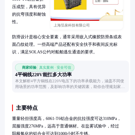
压成型，具有优异
的抗弯强度和耐蚀
性。

上海箔泉科技有限公司
防滑设计是核心安全要素，通常采用嵌入式橡胶防滑条或表
面凸纹处理。一些高端产品还配有安全扶手和夜间反光标
识，满足SOLAS公约对船舶逃生通道的要求。
商家经验
真实案例 · 安全可信
4平铜线220V能扛多大功率
本文解析4平方铜线在220V电压下的功率承载能力，涵盖不同使
用场景的功率范围，及影响功率的关键因素，助你合理规划家庭
用电。
主要特点
重量轻但强度高，6061-T6铝合金的抗拉强度可达310MPa，
屈服强度276MPa，远高于普通钢材。在盐雾试验中，经过
阳极氧化的铝合金可达到1000小时不生锈。
