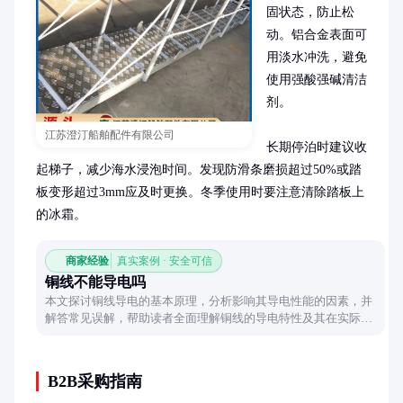
固状态，防止松
动。铝合金表面可
用淡水冲洗，避免
使用强酸强碱清洁
剂。

江苏澄汀船舶配件有限公司
长期停泊时建议收
起梯子，减少海水浸泡时间。发现防滑条磨损超过50%或踏
板变形超过3mm应及时更换。冬季使用时要注意清除踏板上
的冰霜。
商家经验
真实案例 · 安全可信
铜线不能导电吗
本文探讨铜线导电的基本原理，分析影响其导电性能的因素，并
解答常见误解，帮助读者全面理解铜线的导电特性及其在实际应
用中的表现。
B2B采购指南