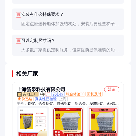
安装有什么特殊要求？
问
固定点应选择船体加强结构处，安装后要检查梯子与
船体的夹角（推荐75°±5°），确保使用时不会滑动或
晃动过大。
可以定制尺寸吗？
问
大多数厂家提供定制服务，但需提前提供准确的船型
数据和使用场景说明。定制周期通常为2-4周，价格
会比标准品高20-50%。
相关厂家
上海箔泉科技有限公司
洽谈
4年
厂
安心购
综合体验L0
回复及时
出价迅速
真实性已核验
上海
主营：
铝锭、合金铝锭、特殊铝锭、铝合金、A00铝锭、A7铝
锭、99.7铝锭、A8铝锭、99.8铝锭、99.85铝锭、99.9铝锭、
ZL101铝锭、ZL111、ZL105铝锭、ZL107铝锭、ZL108铝锭、
43400铝锭、ADC6铝锭、ADC5铝锭、ADC1铝锭、ADC3铝锭、
ADC14铝锭、ALSI12铝锭、纯铝锭、AlSi10Mg铝锭、
AlSi10MgMn铝锭