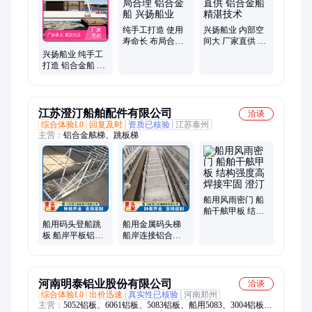
纯手工打造 使用
兴扬船业 内部空
寿命长 布局合理
间大 厂家直供 铝
铝合金船 兴扬船
合金船 精湛技术
兴扬船业 纯手工
业
打造 铝合金船 精
湛技术 双层结构
设计
江苏澄汀船舶配件有限公司
洽谈
综合体验L0
回复及时
资质已核验
江苏泰州
主营：
铝合金舷梯、跳板梯
船用风雨密门 船
舶干舷甲板 结构
强度高 焊接牢固
船用码头登船跳
船用金属码头梯
澄汀
板 船岸平板铝合
船岸连接铝合金
金板 渔船靠岸卸
板 多级铰接灵活
货 澄汀
转 澄汀
河南明泰铝业股份有限公司
洽谈
综合体验L0
出价迅速
真实性已核验
河南郑州
主营：
5052铝板、6061铝板、5083铝板、船用5083、3004铝板、