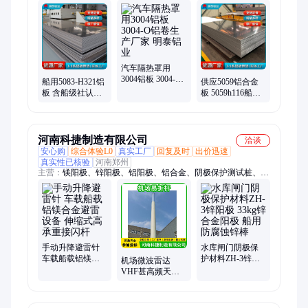
3003铝卷、1060铝板、5182铝板、8011铝箔、8021铝箔、3004铝
箔、1235铝箔
汽车隔热罩用
3004铝板 3004-O
船用5083-H321铝
供应5059铝合金
铝卷生产厂家 明
板 含船级社认证
板 5059h116船用
泰铝业
5083铝合金板 超
铝板 加工定制 源
宽超长尺寸
头工厂
河南科捷制造有限公司
洽谈
安心购
综合体验L0
真实工厂
回复及时
出价迅速
真实性已核验
河南郑州
主营：
镁阳极、锌阳极、铝阳极、铝合金、阴极保护测试桩、固
态去耦合器、恒电位仪、深井阳极、智能电位采集仪、防爆接线
箱、火花间隙保护器、绝缘支架、雷电预警系统、升降避雷针、
易折易碎杆、MMO钛管阳极、电位传送器、MMO柔性阳极、高
硅铸铁阳极、降阻剂、通信线路避雷器、阴极保护电缆线、平衡
压袋、阴极保护数据记录仪
手动升降避雷针
水库闸门阴极保
车载船载铝镁合
护材料ZH-3锌阳
机场微波雷达
金避雷设备 伸缩
极 33kg锌合金阳
VHF甚高频天线
式高承重接闪杆
极 船用防腐蚀锌
易折杆易碎杆 人
棒
工气象观测站风
杆