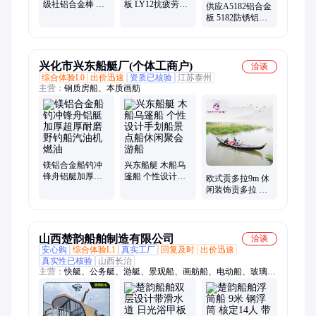
级社铝合金棒 耐
板 LY12抗疲劳铝
供应A5182铝合金
海水腐蚀铝圆棒
板 国标ly12耐腐
板 5182防锈铝棒
可定制加工
蚀铝单板
铝管 可定制切割
兴化市兴东船艇厂(个体工商户)
洽谈
综合体验L0
出价迅速
资质已核验
江苏泰州
主营：
钢质房船、本质画舫
镁铝合金船钓冲
兴东船艇 木船乌
锋舟铝艇加厚超
篷船 个性设计手
欧式贡多拉9m 休
厚耐磨野钓船汽
划船景点船休闲
闲装饰贡多拉 欧
油机燃油
聚会游船
式船假期娱乐活
动
山西楚韵船舶制造有限公司
洽谈
安心购
综合体验L1
真实工厂
回复及时
出价迅速
真实性已核验
山西长治
主营：
快艇、公务艇、游艇、景观船、画舫船、电动船、玻璃钢
船、钢质船、铝合金船、旅游船、观光船、路亚艇、浮动码头