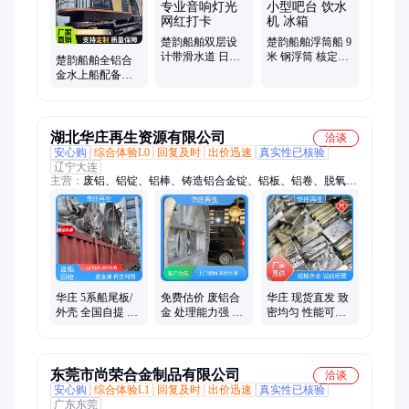
楚韵船舶双层设
楚韵船舶浮筒船 9
计带滑水道 日光
米 钢浮筒 核定14
楚韵船舶全铝合
浴甲板 专业音响
人 带小型吧台 饮
金水上船配备会
灯光 网红打卡
水机 冰箱
议室+茶艺室，移
动商务社交平台
湖北华庄再生资源有限公司
洽谈
安心购
综合体验L0
回复及时
出价迅速
真实性已核验
辽宁大连
主营：
废铝、铝锭、铝棒、铸造铝合金锭、铝板、铝卷、脱氧
铝、电解铝、A00、adc12、a356、废铜、光亮铜
华庄 5系船尾板/
免费估价 废铝合
华庄 现货直发 致
外壳 全国自提 严
金 处理能力强 快
密均匀 性能可控
格保密 安全快捷
速响应 5系船尾
铝合金锭 高强度/
废铝合金
板/外壳 华庄
航空用锻造
东莞市尚荣合金制品有限公司
洽谈
安心购
综合体验L1
回复及时
出价迅速
真实性已核验
广东东莞