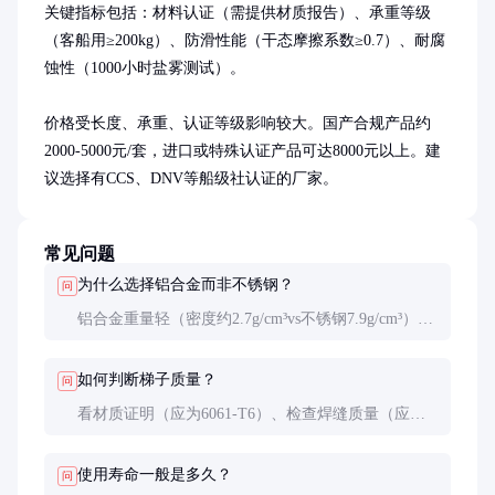
关键指标包括：材料认证（需提供材质报告）、承重等级
（客船用≥200kg）、防滑性能（干态摩擦系数≥0.7）、耐腐
蚀性（1000小时盐雾测试）。

价格受长度、承重、认证等级影响较大。国产合规产品约
2000-5000元/套，进口或特殊认证产品可达8000元以上。建
议选择有CCS、DNV等船级社认证的厂家。
常见问题
为什么选择铝合金而非不锈钢？
问
铝合金重量轻（密度约2.7g/cm³vs不锈钢7.9g/cm³），
耐海水腐蚀性能相当，且成本更低。经适当表面处理
后，铝合金完全能满足船舶使用要求。
如何判断梯子质量？
问
看材质证明（应为6061-T6）、检查焊缝质量（应均
匀无气孔）、测试防滑条牢固度、验证承重能力（可
要求提供测试报告）。
使用寿命一般是多久？
问