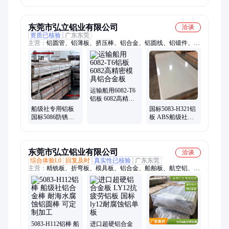
150×75mm 抗冲
≥10J 技术支持 工
业厂房
东莞市弘立铝业有限公司
洽谈
资质已核验
广东东莞
主营：
铝圆管、铝薄板、挤压棒、铝合金、铝圆线、铝锻件、
k70圆棒、超厚板、l4m铝板、模具板、lf2铝棒、铝厚板、车光
棒、不粘刀、研磨棒、精磨棒、铝圆棒、精抽料、超平板、冲压
件、锻打棒、硬铝板、纯铝棒、纯铝板、6005圆棒
运输船用6082-T6
铝板 6082高精密
模具铝合金板
船级社专用铝板
国标5083-H321铝
国标5086防锈铝
板 ABS船级社认
合金板 5086-H112
证铝合金板 游艇
耐腐蚀铝板材
游轮用铝单板
东莞市弘立铝业有限公司
洽谈
综合体验L0
回复及时
真实性已核验
广东东莞
主营：
精铣板、折弯板、模具板、铝合金、船舶板、航空铝、铝
型材、纯铝线、铝厚板、六角管、超平板、铝板材、铝锻件、铝
圆片、铝卷带、铝车棒、铝棒材、纯铝板、超厚板、光面板、研
磨棒、纯铝棒、精抽棒、1100铝片、6101铝棒
5083-H112铝棒 船
进口超硬铝合金