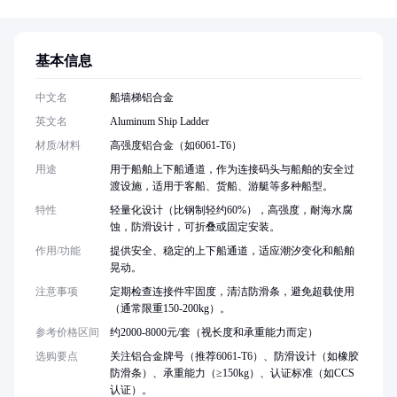
基本信息
中文名
船墙梯铝合金
英文名
Aluminum Ship Ladder
材质/材料
高强度铝合金（如6061-T6）
用途
用于船舶上下船通道，作为连接码头与船舶的安全过
渡设施，适用于客船、货船、游艇等多种船型。
特性
轻量化设计（比钢制轻约60%），高强度，耐海水腐
蚀，防滑设计，可折叠或固定安装。
作用/功能
提供安全、稳定的上下船通道，适应潮汐变化和船舶
晃动。
注意事项
定期检查连接件牢固度，清洁防滑条，避免超载使用
（通常限重150-200kg）。
参考价格区间
约2000-8000元/套（视长度和承重能力而定）
选购要点
关注铝合金牌号（推荐6061-T6）、防滑设计（如橡胶
防滑条）、承重能力（≥150kg）、认证标准（如CCS
认证）。