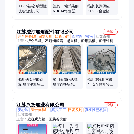
ADC5铝锭 成型性
箔泉 一站式采购
箔泉 长期供应
优耐蚀强，可制
ADC14铝锭 适配
ADC12合金铝锭
船外机螺旋桨农
多行业 锻造加工
可按需切割 重熔
机部件用铝合金
用料
再生原料
锭
江苏澄汀船舶配件有限公司
洽谈
综合体验L0
回复及时
出价迅速
真实性已核验
江苏泰州
主营：
折叠吊机、不锈钢舷窗、起重机、船用跳板、船用锚机、
船用舷梯、船用起重机、船用防火门、铝合金跳板、船用吊机、
船用人孔盖系列、钢制船用舷梯、船用折叠吊机、船用钢制舱口
盖、船舶吊运机、船用锚机装置、引水员登船、船用锚系设备、
检修人孔盖、游艇铝质舷窗、快开闭钢质水密门、下水蹬乘软
梯、旋转式铝梯、钢质水密门、矩形人孔盖
船用码头登船跳
船用金属码头梯
船用缆绳钢索绞
板 船岸平板铝合
船岸连接铝合金
车 安全性能较高
金板 渔船靠岸卸
板 多级铰接灵活
生产周期短 使用
货 澄汀
转 澄汀
方便 澄汀
江苏兴扬船业有限公司
洽谈
安心购
综合体验L1
真实工厂
回复及时
真实性已核验
江苏常州
主营：
旅游观光船、画舫餐饮船