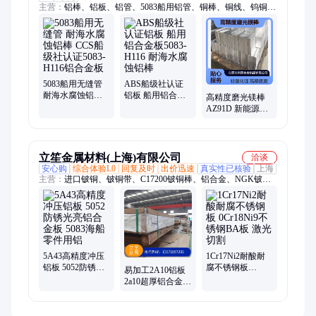
主营：
铝棒、铝板、铝管、5083船用铝管、铜棒、铜线、钨铜、
纯钨、钼合金、钛合金、高温合金
5083船用无缝管
ABS船级社认证
耐海水腐蚀铝棒
铝板 船用铝合金
高精度磨光镁棒
CCS船级社认证
板5083-H116 耐海
AZ91D 新能源汽
5083-H116铝合金
水腐蚀铝棒
车用镁合金板 轻
板
量化减震性镁合
金块
立笙金属材料(上海)有限公司
洽谈
安心购
综合体验L0
回复及时
出价迅速
真实性已核验
上海
主营：
进口铍铜、铍铜带、C17200铍铜棒、铝合金、NGK铍铜
合金、锡青铜管、杯士铜套、锡青铜棒、国标环保铝棒、铝板、
铝管、模具钢、高速钢、无磁钢、合金钢
5A43高精度冲压
1Cr17Ni2耐酸耐
铝板 5052防锈光
腐不锈钢板
易加工2A10铝板
亮铝合金板 5083
0Cr18Ni9不锈钢
2a10超厚铝合金板
海船零件用铝
BA板 激光切割
切割 深钻孔铝单
板