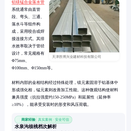
铝镁锰合金落水管
系统通常由直管
段、弯头、三通、
落水斗等组件构
成，采用咬合或焊
接连接方式。其排
水效率取决于管径
设计，常见规格有
天津胜博兴业建材科技有限公司
Φ75mm、
Φ100mm、Φ150mm等。

材料内部的金相结构经过特殊处理，镁元素固溶于铝基体中
形成强化相，锰元素则改善加工性能。这种微观结构使材料
兼具强度（抗拉强度约150-250MPa）和延展性（延伸率
≥10%），能承受安装时的形变和风压荷载。
商家经验
真实案例 · 安全可信
水泉沟核桃档次解析