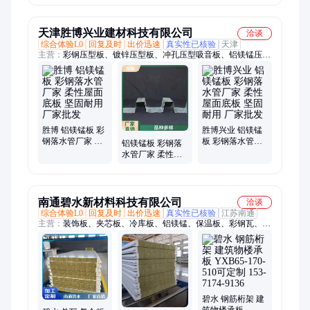
水斗 不锈钢 铝镁
经久耐用
钢落水管
锰
天津胜博兴业建材科技有限公司
洽谈
综合体验L0
回复及时
出价迅速
真实性已核验
天津
主营：
彩钢压型板、镀锌压型板、冲孔压型吸音板、铝镁锰压型
板、彩钢落水管系统、铝镁锰、落水管、岩棉复合板、屋面板、
墙面板、冲孔板、落水斗、纯平板、装饰瓦、吸音板、反吊顶、
钢结构、波浪板、贝姆板、起拱板、楼承板、弧形瓦、吸音房
胜博 铝镁锰板 彩
胜博兴业 铝镁锰
钢落水管厂家 柔
板 彩钢落水管厂
铝镁锰板 彩钢落
性屋面底板 坚固
家 柔性屋面底板
水管厂家 柔性屋
耐用 厂家批发
坚固耐用 厂家批
面底板 支持定制
发
品质保证 胜博兴
业
南通碧水新材料科技有限公司
洽谈
综合体验L0
回复及时
出价迅速
真实性已核验
江苏南通
主营：
装饰板、夹芯板、冷库板、铝镁锰、保温板、彩钢瓦、岩
棉板、墙面板、铁皮瓦、棉夹心、聚氨酯板、丝棉夹芯、外墙材
料、岩棉夹芯、彩钢墙板、防火岩棉、室内隔断、净化夹心板、
桁架楼承板、金属波纹板、隐钉横铺板、聚氨酯夹芯、隐钉幕墙
板、钢结构厂房、岩棉幕墙板、岩棉复合板
碧水 钢筋桁架 建