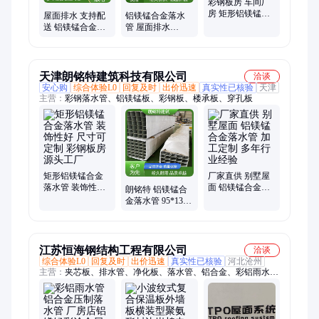
彩钢板房 车间厂
房 矩形铝镁锰合
屋面排水 支持配
铝镁锰合金落水
金落水管 装饰性
送 铝镁锰合金落
管 屋面排水
好 加工定制
水管 源头工厂
95*133型 装饰性
好 厂家直供
天津朗铭特建筑科技有限公司
洽谈
安心购
综合体验L0
回复及时
出价迅速
真实性已核验
天津
主营：
彩钢落水管、铝镁锰板、彩钢板、楼承板、穿孔板
矩形铝镁锰合金
厂家直供 别墅屋
落水管 装饰性好
面 铝镁锰合金落
朗铭特 铝镁锰合
尺寸可定制 彩钢
水管 加工定制 多
金落水管 95*133
板房 源头工厂
年行业经验
型 管道系统 定尺
加工
江苏恒海钢结构工程有限公司
洽谈
综合体验L0
回复及时
出价迅速
真实性已核验
河北沧州
主营：
夹芯板、排水管、净化板、落水管、铝合金、彩铝雨水
管、彩铝型材下水管、保温板、修缮板材、轻钢彩板、金属幕墙
板、车间无尘室、保温复合板、墙面瓦楞板、彩钢雨水管、岩棉
夹心板、彩钢屋面板、瓦楞岩棉板、冷库用冷库板、聚氨酯冷库