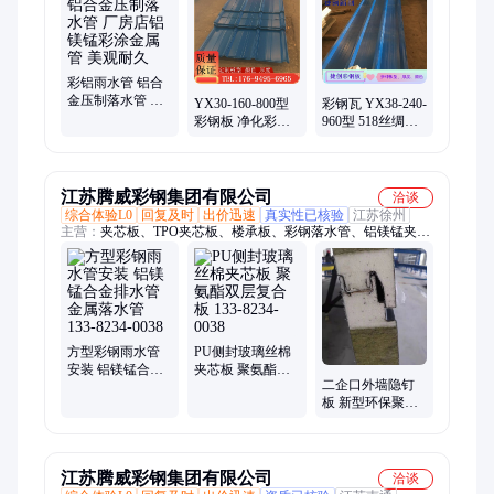
板、不锈钢板、彩钢雨水管、彩钢围挡板、净化板、钢承板、建
筑压型钢板
彩铝雨水管 铝合
金压制落水管 厂
YX30-160-800型
彩钢瓦 YX38-240-
房店铝镁锰彩涂
彩钢板 净化彩钢
960型 518丝绸灰
金属管 美观耐久
压型板 医院洁净
耐指纹镀铝锌压
隔断
型板 宝钢系列基
板
江苏腾威彩钢集团有限公司
洽谈
综合体验L0
回复及时
出价迅速
真实性已核验
江苏徐州
主营：
夹芯板、TPO夹芯板、楼承板、彩钢落水管、铝镁锰夹芯
板、光伏夹芯板、直立锁边夹芯板、PIR冷库板、聚氨酯夹芯
板、净化夹芯板、玻镁夹芯板、Z型钢、不锈钢夹芯板
方型彩钢雨水管
PU侧封玻璃丝棉
安装 铝镁锰合金
夹芯板 聚氨酯双
二企口外墙隐钉
排水管 金属落水
层复合板 133-
板 新型环保聚氨
管133-8234-0038
8234-0038
酯岩棉保温板133-
8234-0038
江苏腾威彩钢集团有限公司
洽谈