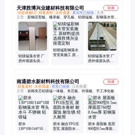
天津胜博兴业建材科技有限公司
洽谈
综合体验L0
回复及时
出价迅速
真实性已核验
天津
主营：
彩钢压型板、楼承板、穿孔板、铝镁锰板、彩钢落水管、
净化板、岩棉复合板、聚氨酯侧封复合板
铝镁锰彩钢落水
管安装施工 原材
铝镁锰落水管 厂
铝镁锰落水管 厂
料提供选择胜博
房外墙源头供应
房外墙源头供应
兴业 按需定制
各种类型可加厚
各种类型可加厚
定制 矩形排水管
定制 彩铝排水管
南通碧水新材料科技有限公司
洽谈
回复及时
出价迅速
资质已核验
江苏南通
主营：
岩棉夹芯铝镁锰一体板、夹芯板、外墙板、手工净化板
碧水
碧水 融合TPO压
碧水 屋面板 底层
130*100/144*108
型瓦 屋面防水卷
900型0.5㎜厚面层
彩钢落水管 弯头
材 耐腐蚀 耐生锈
760型 0.6㎜厚 彩