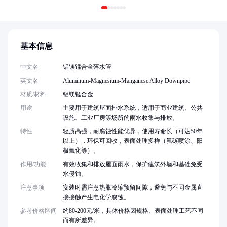
基本信息
中文名
铝镁锰合金落水管
英文名
Aluminum-Magnesium-Manganese Alloy Downpipe
材质/材料
铝镁锰合金
用途
主要用于建筑屋面排水系统，适用于商业建筑、公共
设施、工业厂房等场所的雨水收集与排放。
特性
轻质高强，耐腐蚀性能优异，使用寿命长（可达50年
以上），环保可回收，表面处理多样（氟碳喷涂、阳
极氧化等）。
作用/功能
有效收集和排放屋面雨水，保护建筑外墙和基础免受
水侵蚀。
注意事项
安装时需注意热胀冷缩预留间隙，避免与不同金属直
接接触产生电化学腐蚀。
参考价格区间
约80-200元/米，具体价格因规格、表面处理工艺不同
而有所差异。