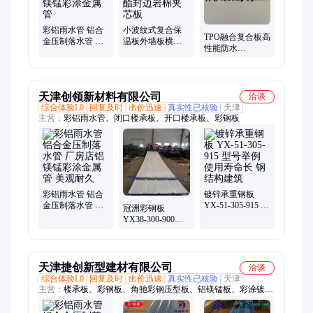
板、彩钢岩棉复合板、瓦楞岩棉屋顶板、建筑外墙幕墙板、保温
装饰一体板、瓦楞岩棉复合板
彩铝雨水管 铝合
小波纹式复合保
TPO融合复合板高
金压制落水管 厂
温板外墙板横装
性能防水
房店铝镁锰彩涂
型聚氨酯封边岩
1.8mmTPO+0.6镀
金属管
棉夹芯板
锌板 建筑用屋面
板
天津创领新材料有限公司
洽谈
综合体验L0
回复及时
出价迅速
真实性已核验
天津
主营：
彩铝雨水管、闭口楼承板、开口楼承板、彩钢板
彩铝雨水管 铝合
镀锌承重钢板
金压制落水管 厂
YX-51-305-915 型
冠洲彩钢板
房店铝镁锰彩涂
号举例 使用寿命
YX38-300-900型
金属管 美观耐久
长 钢结构建筑
RAL3005 葡萄酒
红彩涂板
天津捷创新型建材有限公司
洽谈
综合体验L0
回复及时
出价迅速
真实性已核验
天津
主营：
楼承板、彩钢板、角驰彩钢压型板、铝镁锰板、彩涂镀铝
锌板、镀锌铝镁钢板、彩涂铝镁锰板、组合楼承板、珍珠岩吸音