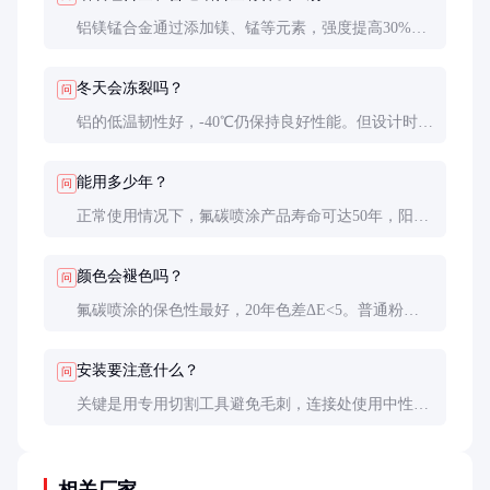
铝镁锰合金通过添加镁、锰等元素，强度提高30%以
上，耐蚀性更好。普通铝合金（如1060）更适合室内
使用，室外首选铝镁锰合金。
冬天会冻裂吗？
问
铝的低温韧性好，-40℃仍保持良好性能。但设计时
应考虑排水坡度，避免积水结冰膨胀造成变形。
能用多少年？
问
正常使用情况下，氟碳喷涂产品寿命可达50年，阳极
氧化产品约30年，远超过PVC管（15-20年）。
颜色会褪色吗？
问
氟碳喷涂的保色性最好，20年色差ΔE<5。普通粉末
喷涂约5-8年开始明显褪色，沿海地区更快。
安装要注意什么？
问
关键是用专用切割工具避免毛刺，连接处使用中性密
封胶，固定间距不超过1.5米，避雷系统要单独设计。