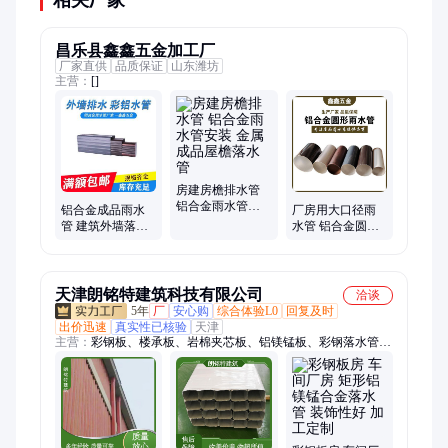
相关厂家
昌乐县鑫鑫五金加工厂
厂家直供
品质保证
山东潍坊
主营：
[]
房建房檐排水管
铝合金雨水管安
铝合金成品雨水
厂房用大口径雨
装 金属成品屋檐
管 建筑外墙落水
水管 铝合金圆形
落水管
管 大口径90*120
排水管 屋檐外墙
排水管
落水管
天津朗铭特建筑科技有限公司
洽谈
5年
厂
安心购
综合体验L0
回复及时
出价迅速
真实性已核验
天津
主营：
彩钢板、楼承板、岩棉夹芯板、铝镁锰板、彩钢落水管、
穿孔板、天沟水沟