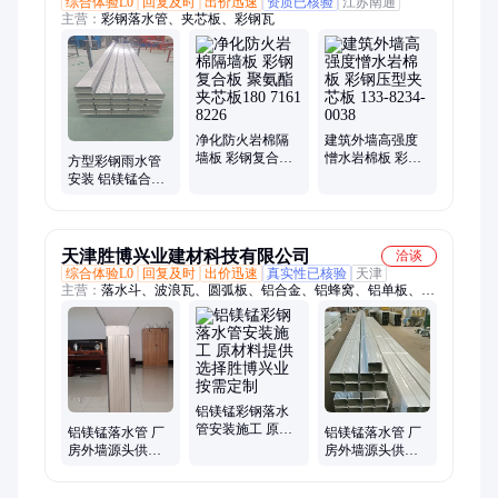
综合体验L0
回复及时
出价迅速
资质已核验
江苏南通
主营：
彩钢落水管、夹芯板、彩钢瓦
净化防火岩棉隔
建筑外墙高强度
墙板 彩钢复合板
憎水岩棉板 彩钢
方型彩钢雨水管
聚氨酯夹芯板180
压型夹芯板 133-
安装 铝镁锰合金
7161 8226
8234-0038
排水管 金属落水
管180 7161 8226
天津胜博兴业建材科技有限公司
洽谈
综合体验L0
回复及时
出价迅速
真实性已核验
天津
主营：
落水斗、波浪瓦、圆弧板、铝合金、铝蜂窝、铝单板、铝
镁锰、落水管、承重板、冲孔网、装饰板、冲孔板、楼承板、横
铺板、墙面板、横排板、穿孔板、880彩涂、彩钢瓦、冲孔压、
排水管、净化板、雨水管、波纹板、楼层板
铝镁锰彩钢落水
管安装施工 原材
铝镁锰落水管 厂
铝镁锰落水管 厂
料提供选择胜博
房外墙源头供应
房外墙源头供应
兴业 按需定制
各种类型可加厚
各种类型可加厚
定制 矩形排水管
定制 彩铝排水管