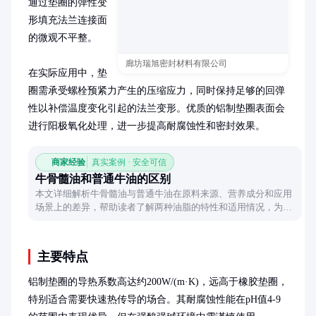
通过垫圈的弹性变
形填充法兰连接面
的微观不平整。

廊坊瑞旭密封材料有限公司
在实际应用中，垫
圈需承受螺栓预紧力产生的压缩应力，同时保持足够的回弹
性以补偿温度变化引起的法兰变形。优质的铝制垫圈表面会
进行阳极氧化处理，进一步提高耐腐蚀性和密封效果。
商家经验
真实案例 · 安全可信
牛骨髓油和普通牛油的区别
本文详细解析牛骨髓油与普通牛油在原料来源、营养成分和应用
场景上的差异，帮助读者了解两种油脂的特性和适用情况，为选
择提供参考。
主要特点
铝制垫圈的导热系数高达约200W/(m·K)，远高于橡胶垫圈，
特别适合需要快速热传导的场合。其耐腐蚀性能在pH值4-9