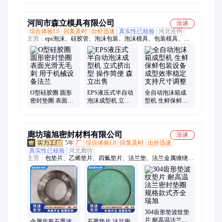
包覆垫
封垫圈
河间市森立模具有限公司
洽谈
综合体验L0
回复及时
出价迅速
真实性已核验
河北沧州
主营：
eps泡沫、硅胶管、泡沫包装、泡沫模具、包装模具、泡
沫成型机、泡沫预发机、泡沫半自动、液压成型机、半自动泡沫
包装模具、半自动双杠液压成型机、全自动泡沫包装模具、硅胶
圈、泡沫包装模具、泡沫成型机泡沫箱设备
O型硅胶圈 圆形
EPS液压式半自动
全自动泡沫箱成
密封垫圈 表面光
泡沫成型机 立式
型机 生鲜保鲜包
滑无毛刺 用于机
挤出型 操作简便
装设备 成型效率
械设备法兰
森立出售
稳定 支持尺寸调
整
廊坊瑞旭密封材料有限公司
洽谈
5年
厂
综合体验L0
回复及时
出价迅速
真实性已核验
河北廊坊
主营：
包垫片、乙烯垫片、四氟垫片、法兰垫、法兰金属缠绕
垫、陶瓷纤维垫片、基本型金属缠绕垫、内外环金属缠绕垫、金
属石墨缠绕垫片、金属缠绕石墨垫、石墨金属缠绕垫、金属缠绕
复合垫、金属缠绕柔性垫、硅酸铝陶瓷纤维垫、硅酸铝隔热垫
片、硅酸铝垫片、硅酸铝纤维垫、气凝胶毡、陶瓷纤维异形垫
片、四氟弹性带、石墨纤维盘根、石墨纤维绳、不锈钢波齿复合
垫片、芳纶盘根
304齿形垫波纹垫
片 耐高温法兰密
金属齿形石墨波
石墨垫片 法兰密