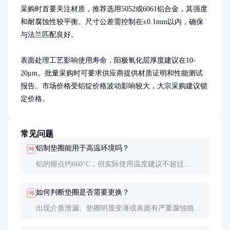
采购时首要关注材质，推荐选用5052或6061铝合金，其强度
和耐腐蚀性较平衡。尺寸公差需控制在±0.1mm以内，确保
与法兰匹配良好。

表面处理工艺影响使用寿命，阳极氧化层厚度建议在10-
20μm。批量采购时可要求供应商提供材质证明和性能测试
报告。市场价格受铝锭价格波动影响较大，大宗采购建议锁
定价格。
常见问题
铝制垫圈能用于高温环境吗？
问
铝的熔点约660°C，但实际使用温度建议不超过
200°C。高温会导致强度下降，长期使用可能发生蠕
变，建议高温环境选用不锈钢垫圈。
如何判断垫圈是否需要更换？
问
出现介质泄漏、垫圈明显变薄或表面有严重腐蚀痕迹
时应更换。定期拆卸检查时，如发现垫圈失去弹性或
与法兰面贴合不良也需更换。