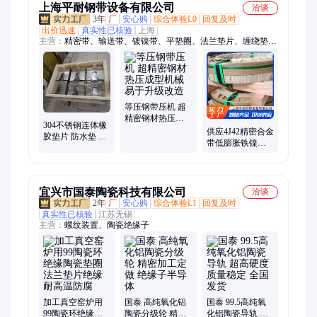
上海平耐钢带设备有限公司
洽谈
3年
厂
安心购
综合体验L0
回复及时
出价迅速
真实性已核验
上海
主营：
精密带、输送带、镀镍带、平垫圈、法兰垫片、缠绕垫、
合金线、合金带、镜面板、抛光带、弹簧带、输送机、不锈钢
板、环形钢带、复合垫片、合金钢管、不锈钢垫、拉丝钻孔、电
池镍带、钢带定制、五金垫片、线材钢带、石墨垫片、不锈钢
带、开口垫片
等压钢带压机 超
精密钢材热压成
304不锈钢连体橡
型机械 易于升级
供应4J42精密合金
胶垫片 防水垫 法
改造
带低膨胀铁镍玻
兰垫 复合垫圈钻
封合金板钢带圆
尾螺丝
棒可零切定制
宜兴市国泰陶瓷科技有限公司
洽谈
2年
厂
安心购
综合体验L1
回复及时
真实性已核验
江苏无锡
主营：
螺纹装置、陶瓷绝缘子
加工真空窑炉用
国泰 高纯氧化铝
国泰 99.5高纯氧
99陶瓷环绝缘陶
陶瓷分级轮 精密
化铝陶瓷导轨 超