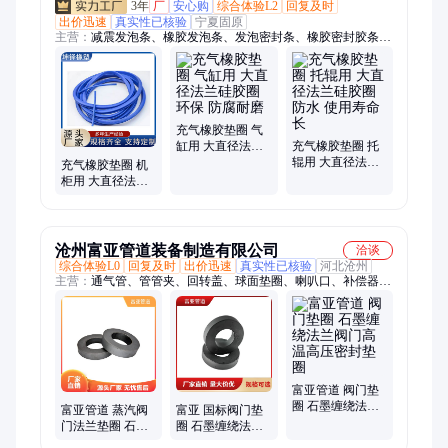
3年
厂
安心购
综合体验L2
回复及时
出价迅速
真实性已核验
宁夏固原
主营：
减震发泡条、橡胶发泡条、发泡密封条、橡胶密封胶条、
耐高低温胶条
充气橡胶垫圈 气
缸用 大直径法兰
充气橡胶垫圈 托
硅胶圈 环保 防腐
辊用 大直径法兰
充气橡胶垫圈 机
耐磨
硅胶圈 防水 使用
柜用 大直径法兰
寿命长
硅胶圈 耐蒸汽 生
产厂家
沧州富亚管道装备制造有限公司
洽谈
综合体验L0
回复及时
出价迅速
真实性已核验
河北沧州
主营：
通气管、管管夹、回转盖、球面垫圈、喇叭口、补偿器、
短管夹、补强圈、螺纹吊杆、焊接单板、管支撑板、固定支座、
焊接双板、双孔吊板、垂直吊盖、横担弹簧、单孔吊板、弯头托
座、矩形保温、喇叭管支架、矩形非金属、吸水喇叭管、整定弹
簧组件、横担整定弹簧、支架整定弹簧
富亚管道 阀门垫
圈 石墨缠绕法兰
富亚管道 蒸汽阀
富亚 国标阀门垫
阀门高温高压密
门法兰垫圈 石棉
圈 石墨缠绕法兰
封垫圈
垫片 聚四氟乙烯
阀门高温高压密