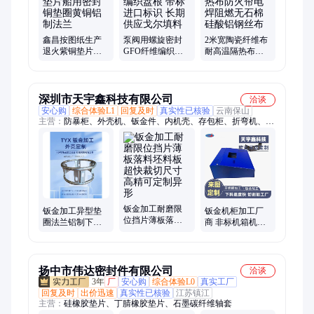
鑫昌按图纸生产
泵阀用螺旋密封
2米宽陶瓷纤维布
退火紫铜垫片船
GFO纤维编织盘
耐高温隔热布防
用密封铜垫圈黄
根 带标 进口标识
火帘电焊阻燃无
铜铝制法兰
长期供应戈尔填
石棉硅酸铝钢丝
料
布
深圳市天宇鑫科技有限公司
洽谈
安心购
综合体验L1
回复及时
真实性已核验
云南保山
主营：
防暴柜、外壳机、钣金件、内机壳、存包柜、折弯机、异
形件、无缝焊、加工金、五金件、箱机柜、钣金加、铆焊件、四
折柜、电视墙、不锈钢板、定制钣金、仪器外壳、焊接漏斗、不
锈钢机、加工料槽、五金焊接、机箱定制、各类机箱、机箱壳体
钣金加工耐磨限
钣金加工异型垫
钣金机柜加工厂
位挡片薄板落料
圈法兰铝制下料
商 非标机箱机柜
坯料板超快裁切
坯料高速精切尺
定做 加工成本相
尺寸高精可定制
寸误差小可制异
对较低 天宇鑫
异形
形
扬中市伟达密封件有限公司
洽谈
3年
厂
安心购
综合体验L0
真实工厂
回复及时
出价迅速
真实性已核验
江苏镇江
主营：
硅橡胶垫片、丁腈橡胶垫片、石墨碳纤维轴套