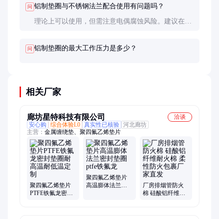
铝制垫圈与不锈钢法兰配合使用有问题吗？
问
理论上可以使用，但需注意电偶腐蚀风险。建议在垫
圈两面涂敷密封胶或使用绝缘涂层，特别是在潮湿或
导电介质环境中。
铝制垫圈的最大工作压力是多少？
问
相关厂家
廊坊星特科技有限公司
洽谈
安心购
综合体验L0
真实性已核验
河北廊坊
主营：
金属缠绕垫、聚四氟乙烯垫片
聚四氟乙烯垫片
聚四氟乙烯垫片
高温膨体法兰密
厂房排烟管防火
PTFE铁氟龙密封
封垫圈ptfe铁氟龙
棉 硅酸铝纤维耐
垫圈耐高温耐低
火棉 柔性防火包
温定制
裹厂家直发