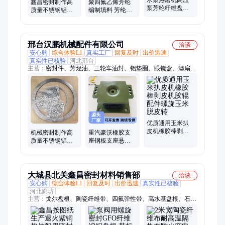
水泵热磨机高压
鑫昌密封制作高
聚四氟乙烯芳纶
泵芳纶纤维盘根
质量不锈钢铝制
编制填料 芳纶包
浸四氟液耐磨高
法兰垫片导热油
角黑四氟盘根成
温高速密封圈填
泵专用铝垫圈
型环 15*15毫米
料环
鑫昌
邢台汉鹏机械配件有限公司
洽谈
安心购
综合体验L1
真实工厂
回复及时
出价迅速
真实性已核验
河北邢台
主营：
密封件、芳烃油、三轮车油封、铝垫圈、眼镜盒、滤扇、
透明白油、骨架油封、高压油封、工业明胶、氟胶油封、夹布组
合密封圈、橡胶气囊、橡胶o型圈、刹车皮碗、液体石蜡油、硅
胶密封圈、电机接线盒、分类垃圾桶、透明石蜡油、夹布密封
圈、摩托车油封、塑料垃圾桶、热熔果冻胶、折叠蚊帐、硅胶地
漏芯
优质通用玉米扒
皮机橡胶棒剥皮
机械密封制作高
重汽豪沃橡胶支
机胶辊配件螺旋
质量不锈钢铝制
座钢板支座悬置
玉米脱皮转
法兰垫片导热油
脚垫 发动机支架
泵专用铝垫圈
机脚胶 厂家供应
大城县北关鑫昌密封材料销售部
洽谈
安心购
综合体验L1
回复及时
出价迅速
真实性已核验
河北廊坊
主营：
戈尔盘根、陶瓷纤维带、四氟弹性带、高水基盘根、石墨
接地线