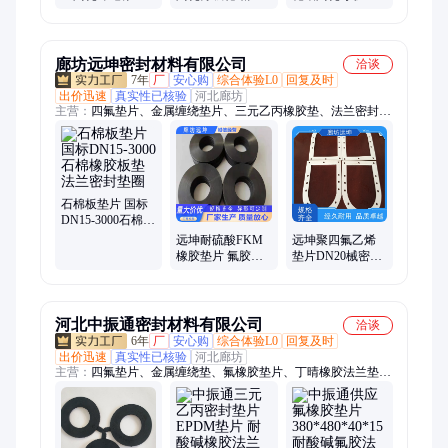
瓷垫圈法兰垫片
加工定做 绝缘子
高硬度 质量稳定
绝缘耐高温防腐
半导体
全国发货
廊坊远坤密封材料有限公司
洽谈
7年
厂
安心购
综合体验L0
回复及时
出价迅速
真实性已核验
河北廊坊
主营：
四氟垫片、金属缠绕垫片、三元乙丙橡胶垫、法兰密封垫
圈、四氟包覆垫、丁晴橡胶垫、氟胶板、氟橡胶垫片、石棉垫
片、碳素盘根、芳纶盘根、nas垫片、石墨盘根、非石棉垫片、
石墨复合垫、膨体四氟垫、四氟盘根、软四氟垫、四氟弹性带、
四氟板、nbr垫片、氟胶垫、橡胶板、生料带、ptfe板材
石棉板垫片 国标
DN15-3000石棉橡
胶板垫 法兰密封
远坤耐硫酸FKM
远坤聚四氟乙烯
垫圈
橡胶垫片 氟胶法
垫片DN20械密封
兰垫片 DN80氟橡
法兰水泵压力表
胶垫圈
F4挡圈PTFE垫圈
氟胶
河北中振通密封材料有限公司
洽谈
6年
厂
安心购
综合体验L0
回复及时
出价迅速
真实性已核验
河北廊坊
主营：
四氟垫片、金属缠绕垫、氟橡胶垫片、丁晴橡胶法兰垫
片、膨体四氟垫片、四氟包覆垫片、三元乙丙橡胶垫片、石墨复
合垫、丁青橡胶垫片、氯丁橡胶垫片、硅橡胶垫片、陶瓷纤维垫
片、石棉橡胶垫、无石棉垫、石墨填料环、四氟生料带、金属包
覆垫片