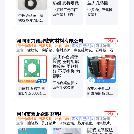
中振通三元乙丙
中振通供应氟橡
密封垫片 EPDM
胶垫片
中振通供应丁晴
垫片 耐酸碱橡胶
380*480*40*15耐
橡胶垫片 NBR密
法兰垫圈 支持定
酸碱氟胶法兰人
封垫圈 耐油胶圈
做
孔垫圈
橡胶法兰垫片
河间市力德邦密封材料有限公司
洽谈
综合体验L0
回复及时
出价迅速
真实性已核验
河北沧州
主营：
橡胶板、橡胶垫、密封垫片、白色硅胶板、石棉板、石棉
橡胶板、无石棉橡胶板、高压石棉垫、无石棉垫、耐油橡胶板、
耐酸碱橡胶板、绝缘橡胶板、阻燃橡胶板、三元乙丙橡胶板、氟
胶板、橡胶减震垫、1.5mm硅胶板、高压石棉板、芳纶纤维耐油
板、耐油石棉橡胶板、XB300橡胶板、XB200耐油橡胶板、220V
绝缘橡胶板、B1级阻燃橡胶板
工作台桌垫胶皮
密封阻燃橡胶板
力德邦 石棉垫 国
配电室仓库工厂
柔软性好 不易撕
标DN15-3000石棉
阻燃橡胶板 规格
裂 力德邦
橡胶板垫 法兰密
多样 操作简便 力
封垫圈
德邦
河间市双龙密封材料厂
洽谈
综合体验L0
回复及时
出价迅速
真实性已核验
河北沧州
主营：
缠绕垫、异形垫片、四氟盘根、垫片法兰、四氟垫片、橡
胶垫片、复合垫片、石墨复合垫、金属包覆垫、芳纶纤维盘根、