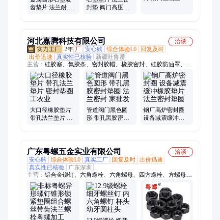
封垫圈 规格款式
齿垫片 法兰耐高
封垫 阀门高压密
齐全 瑞旭
温密封垫圈现货
封垫圈 机械强度
高 瑞旭
河北嘉腾科技有限公司
洽谈
2年
厂
安心购
综合体验L0
回复及时
出价迅速
真实性已核验
新疆吐鲁番
主营：
硅胶塞、氟胶条、密封胶帽、橡胶密封、硅胶防油罩、圆
顶阀密封圈、切换阀密封件、减震缓冲硅胶条、橡胶异形件定
制、硅胶保护套
大口径橡胶垫片
管道阀门黑色圆
钢厂高炉密封圈
带孔法兰垫片 密
形 带孔黑胶密封
设备减震缓冲橡
封垫圈 工农业
垫圈 法兰密封 家
胶垫片 法兰密封
批发
垫圈
广东粤螺五金实业有限公司
洽谈
安心购
综合体验L0
真实工厂
回复及时
出价迅速
真实性已核验
广东深圳
主营：
铝合金铆钉、六角螺栓、六角螺母、四方螺栓、方螺母、
圆柱头螺丝、内六角螺丝、十字自攻、沉头螺丝、圆头螺钉、平
垫、弹垫、梅花螺钉、非标螺丝、紧定、自攻螺丝、活节螺栓、
T型螺丝、圆柱销、铆螺母、钻尾螺丝、挡圈、牙条、牙棒