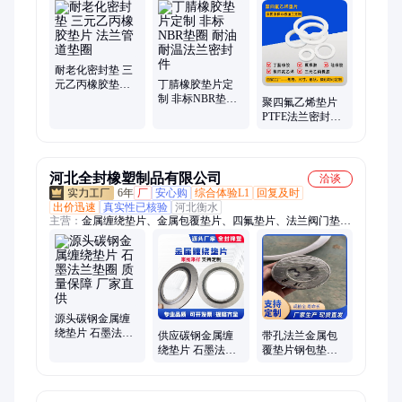
耐老化密封垫 三
元乙丙橡胶垫片
丁腈橡胶垫片定
法兰管道垫圈
制 非标NBR垫圈
聚四氟乙烯垫片
耐油耐温法兰密
PTFE法兰密封垫
封件
耐高温酸碱腐蚀
四氟垫圈
河北全封橡塑制品有限公司
洽谈
6年
厂
安心购
综合体验L1
回复及时
出价迅速
真实性已核验
河北衡水
主营：
金属缠绕垫片、金属包覆垫片、四氟垫片、法兰阀门垫
片、石墨垫片、石棉垫片、无石棉垫片、陶瓷纤维垫片、不锈钢
丝密封刷
源头碳钢金属缠
绕垫片 石墨法兰
供应碳钢金属缠
带孔法兰金属包
垫圈 质量保障 厂
绕垫片 石墨法兰
覆垫片钢包垫圈
家直供
垫圈 结实耐用 安
方形换热器耐高
装维护
温