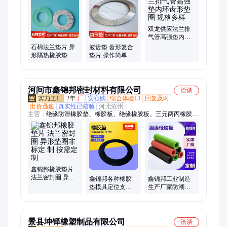
橡胶密封垫片、金属缠绕垫、内环金属缠绕垫、外环金属缠绕
垫、内外环金属缠绕垫、钢包垫、石棉垫片、金属四氟缠绕垫片
双龙供应法兰排
气管高强垫内环
齿形垫圈 规格多
石棉法兰垫片 异
波齿垫 齿形复合
样
形隔热橡胶垫圈
垫片 操作简单 管
双龙高温环境可
道法兰齿形垫 平
使用
垫圈
河间市鑫锦邦密封材料有限公司
洽谈
2年
厂
安心购
综合体验L1
回复及时
出价迅速
真实性已核验
河北沧州
主营：
绝缘防滑橡胶垫、橡胶板、绝缘橡胶板、三元两丙橡胶
板、阻燃橡胶板、橡胶垫、防滑橡胶板、防静电橡胶板、橡胶板
定制、密封橡胶垫、异形橡胶板、异形胶垫、绝缘胶垫、耐磨橡
胶板、阻燃耐磨橡胶板、柳叶纹橡胶板、白色橡胶板、异型橡胶
垫、丁腈橡胶板、防静电橡胶垫、自粘橡胶板、背胶橡胶板、异
型橡胶板、橡胶绝缘片、橡胶减震垫
鑫锦邦橡胶垫片
法兰密封圈 异形
鑫锦邦各种橡胶
鑫锦邦工业制造
垫圈非标定 制 按
垫模具定位支撑
生产厂家防潮防
需定制
生产厂家阀门垫
霉电力绝缘胶板
片
景县坤铎橡塑制品有限公司
洽谈