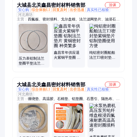
大城县北关鑫昌密封材料销售部
洽谈
安心购
综合体验L1
回复及时
出价迅速
真实性已核验
河北廊坊
主营：
四氟板、密封填料、戈尔盘根、法兰滤网垫片、油浸石
棉、密封材料、四氟弹性带、泥状软填料、陶瓷纤维带、石墨接
地线、柔性接地电缆、高压石墨盘根、硅酸铝纤维绳、陶瓷纤维
防火布、柔性石墨复合板
鑫昌常年供应退
纯铝密封圈船舶
火紫铜平垫圈 铝
法兰T3密封垫紫
压力表铝制法兰
制法兰垫片 黄铜
铜垫片铝制垫圈
垫圈平垫法兰耐
密封圈 种类繁多
使用方便
高温耐腐蚀密封
件铝制散热
大城县北关鑫昌密封材料销售部
洽谈
安心购
综合体验L1
回复及时
出价迅速
真实性已核验
河北廊坊
主营：
缠绕垫、高温胶、石棉垫、铝垫圈、石墨引、隔热布、隔
热带、绝缘纸、橡胶圈、黑四氟、耐火绳、圆垫片、密封带、复
合带、回转轴、石墨绳、密封绳、油盘根、乙烯垫、真空泵、石
墨垫、密封纸、全棉带、石棉带、氟龙板、圆编绳