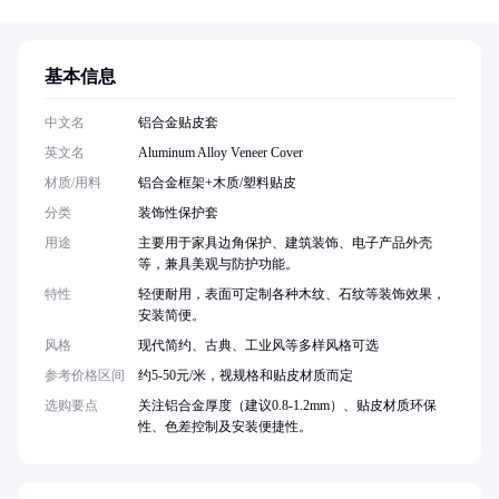
基本信息
中文名
铝合金贴皮套
英文名
Aluminum Alloy Veneer Cover
材质/用料
铝合金框架+木质/塑料贴皮
分类
装饰性保护套
用途
主要用于家具边角保护、建筑装饰、电子产品外壳
等，兼具美观与防护功能。
特性
轻便耐用，表面可定制各种木纹、石纹等装饰效果，
安装简便。
风格
现代简约、古典、工业风等多样风格可选
参考价格区间
约5-50元/米，视规格和贴皮材质而定
选购要点
关注铝合金厚度（建议0.8-1.2mm）、贴皮材质环保
性、色差控制及安装便捷性。