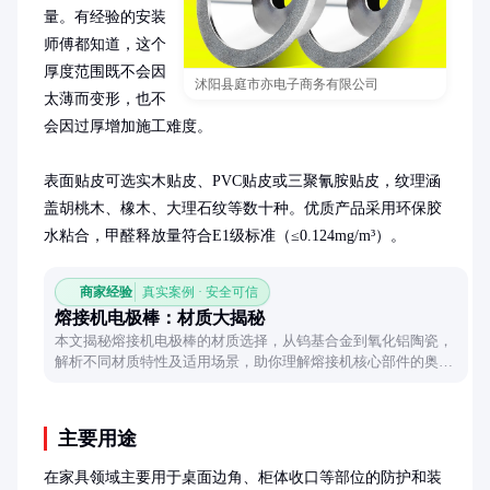
量。有经验的安装
师傅都知道，这个
厚度范围既不会因
沭阳县庭市亦电子商务有限公司
太薄而变形，也不
会因过厚增加施工难度。

表面贴皮可选实木贴皮、PVC贴皮或三聚氰胺贴皮，纹理涵
盖胡桃木、橡木、大理石纹等数十种。优质产品采用环保胶
水粘合，甲醛释放量符合E1级标准（≤0.124mg/m³）。
商家经验
真实案例 · 安全可信
熔接机电极棒：材质大揭秘
本文揭秘熔接机电极棒的材质选择，从钨基合金到氧化铝陶瓷，
解析不同材质特性及适用场景，助你理解熔接机核心部件的奥
秘。
主要用途
在家具领域主要用于桌面边角、柜体收口等部位的防护和装