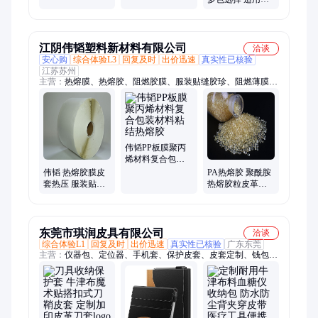
皮套固定
书本裱褙固定
江阴伟韬塑料新材料有限公司
洽谈
安心购
综合体验L3
回复及时
出价迅速
真实性已核验
江苏苏州
主营：
热熔膜、热熔胶、阻燃胶膜、服装贴缝胶珍、阻燃薄膜、
TPU胶膜、PP胶膜、PA热熔胶膜、PES胶膜、聚酯胶膜、无基材
胶膜、服装胶膜、泼水布胶膜、金属板胶膜
伟韬PP板膜聚丙
烯材料复合包装
材料粘结热熔胶
伟韬 热熔胶膜皮
PA热熔胶 聚酰胺
套热压 服装贴缝
热熔胶粒皮革包
胶珍 厂家定制批
边折边机胶粒 黄
发
色透明尼龙胶颗
粒
东莞市琪润皮具有限公司
洽谈
综合体验L1
回复及时
出价迅速
真实性已核验
广东东莞
主营：
仪器包、定位器、手机套、保护皮套、皮套定制、钱包皮
套、键盘皮套、硬盘包、垃圾袋、收纳盒、测试仪、心率仪、探
伤仪、护笔槽、收纳包、对讲机、血糖仪、拉链包、卡片套、平
板套、测距仪、证件套、保护套、训犬腰包、斜挎小包