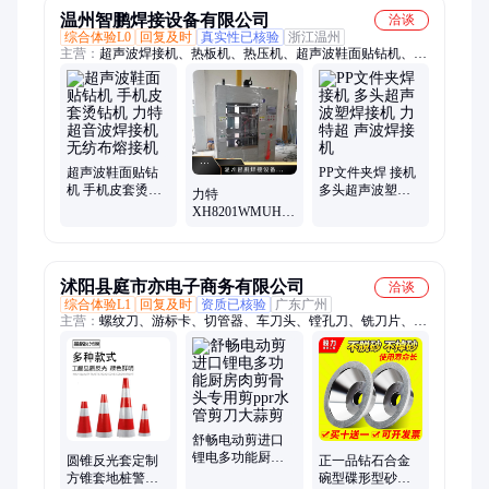
温州智鹏焊接设备有限公司
洽谈
综合体验L0
回复及时
真实性已核验
浙江温州
主营：
超声波焊接机、热板机、热压机、超声波鞋面贴钻机、旋
熔机、超声波金属焊接机、热熔机、伺服热板机、超声波多头焊
接机、口罩焊接机、全自动焊接机、超声波塑料焊接机、二手超
声波焊接机、浮球焊接机、超声波模具、车灯焊接机、无纺布焊
接机、自动追频焊接机、超声波机器维修、伺服超声波焊接机、
精密伺服超声波焊接机、伺服塑料焊接机、灵科超声波温州服务
中心、灵科伺服超声波焊接机、温州灵科超声波、温州伺服超声
超声波鞋面贴钻
PP文件夹焊 接机
机 手机皮套烫钻
多头超声波塑焊
波焊接机
力特
机 力特超音波焊
接机 力特超 声波
XH8201WMUHVG
接机 无纺布熔接
焊接 机
熔接机 热板机 超
机
声波焊接机 塑焊
机
沭阳县庭市亦电子商务有限公司
洽谈
综合体验L1
回复及时
资质已核验
广东广州
主营：
螺纹刀、游标卡、切管器、车刀头、镗孔刀、铣刀片、钻
石刀头、数显卡尺、钨钢铣刀、葫芦瓶子、切断刀片、数控刀
片、古币铜钱、钨钢磨头、打磨锉刀、木工锉刀、打磨钻头、精
镗刀片、外圆车刀片、油刷烧烤刷、数控车刀片、木工雕刻磨
头、外圆钢件刀粒、硬质合金铣刀、电动旋转锉刀
舒畅电动剪进口
锂电多功能厨房
圆锥反光套定制
正一品钻石合金
肉剪骨头专用剪
方锥套地桩警示
碗型碟形型砂轮