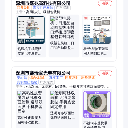
深圳市嘉兆高科技有限公司
洽谈
回复及时
真实性已核验
广东深圳
主营：
高周波机、吸塑包装机
吸塑包装机，日
用品自动圆盘热
热压机手机壳贴
杜邦纸/特卫强医
压封口焊接成型
皮笔记本皮套多
用无菌封口机医
吸塑包装封口机
材质皮套圆盘机
疗器械一次性使
热合制造设备机
用消融电极包装
器
机
深圳市鑫瑞宝光电有限公司
洽谈
安心购
综合体验L1
真实工厂
回复及时
出价迅速
真实性已核验
广东东莞
主营：
vhb双面、无基材、led导热、手机皮套可移双面胶带、硅
胶垫、pet胶带、牛皮纸、泡棉胶、导热胶、导水条、vhb胶带、
麦拉片、无纺布、铁氟龙、美纹纸
透明可移双面胶
高粘性皮套魔力
无痕纳米胶贴 手
贴可移双面胶带
机皮套固定专用
不锈钢布基胶带
透明双面胶 手机
多色选择 适用于