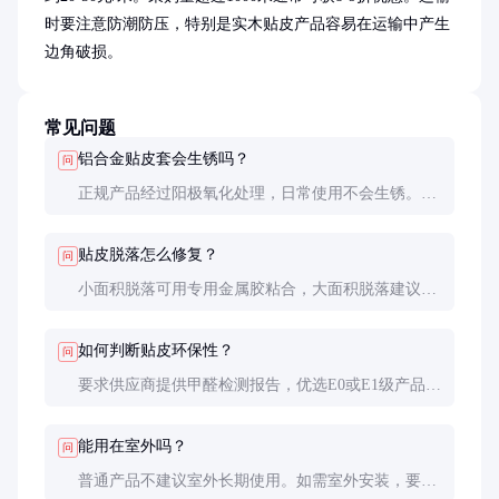
时要注意防潮防压，特别是实木贴皮产品容易在运输中产生
边角破损。
常见问题
铝合金贴皮套会生锈吗？
问
正规产品经过阳极氧化处理，日常使用不会生锈。但
在沿海高盐雾环境或长期潮湿场所，建议选择膜厚
≥15μm的产品并定期检查。
贴皮脱落怎么修复？
问
小面积脱落可用专用金属胶粘合，大面积脱落建议更
换。平时避免用尖锐物品刮擦，清洁时用软布蘸中性
清洁剂擦拭。
如何判断贴皮环保性？
问
要求供应商提供甲醛检测报告，优选E0或E1级产品。
实木贴皮比人造材料更环保，但价格也更高。
能用在室外吗？
问
普通产品不建议室外长期使用。如需室外安装，要选