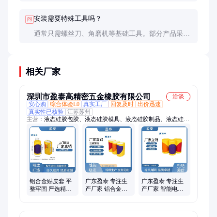
择防水等级IP54以上的专用型号，并确保所有接缝处
做好密封处理。
安装需要特殊工具吗？
问
通常只需螺丝刀、角磨机等基础工具。部分产品采用
卡扣设计可实现无工具安装，但牢固度稍逊于螺丝固
定方式。
相关厂家
深圳市盈泰高精密五金橡胶有限公司
洽谈
安心购
综合体验L0
真实工厂
回复及时
出价迅速
真实性已核验
江苏苏州
主营：
液态硅胶包胶、液态硅胶模具、液态硅胶制品、液态硅胶
包铝合金件、液态硅胶防水密封件、LSR硅胶产品、注塑包胶、
二次注塑包硅胶、五金包胶结构件、注塑模具、PP塑胶配件、
PE塑料垫片、液态硅胶包注塑件、注塑加工、双色注塑件、ABS
塑胶外壳、开模生产、模具设计与加工、小型电器塑胶产品、迷
你硅胶外壳、液态硅胶包不锈钢件、液体硅胶O圈
铝合金贴皮套 平
广东盈泰 专注生
广东盈泰 专注生
整牢固 严选精造
产厂家 铝合金贴
产厂家 智能电子
工厂 手表盒 盈泰
皮套 雾化仪器 精
精工良品 铝合金
工良品
贴皮套