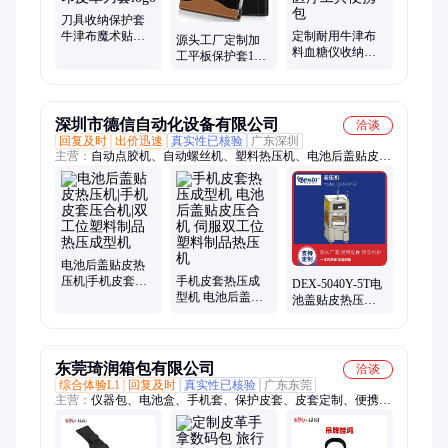
刀具收纳保护套
牛津布魔术贴搭
定制耐用牛津布
源头工厂定制加
扣式刀鞘皮套 定
料血糖仪收纳包
工平板保护套10
制加印皮革刀套
防水防尘背夹穿
寸平板电脑皮套
logo
皮带 医疗工具便
支架带笔槽平板
携包
套
深圳市德信自动化设备有限公司
洽谈
回复及时
出价迅速
真实性已核验
广东深圳
主营：
自动点胶机、自动螺丝机、塑料热压机、电池后盖贴皮热
压机、塑料压合机、塑料热铆机
电池后盖贴皮热
压机|手机皮套压
手机皮套热压成
DEX-5040Y-5T电
合机|双工位塑料
型机 电池后盖贴
池盖贴皮热压机
制品热压成型机
皮压合机 伺服双
键盘皮套压合机
工位塑料制品热
产品冲切修正液
压机
压机
东莞琦润箱包有限公司
洽谈
综合体验L1
回复及时
真实性已核验
广东东莞
主营：
仪器包、电池盒、手机套、保护皮套、皮套定制、便携皮
套、钱包皮套、分配器、硬盘包、检测仪、垃圾袋、收纳盒、测
试仪、心率仪、内胆包、对讲机、定位器、空洞仪、收纳包、卡