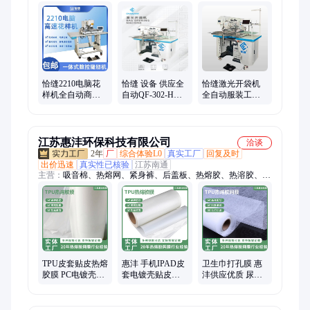
热一体电脑切带机、高速电脑平缝机、穿绳机、裁剪机、电脑平
头锁眼机、电脑送带机
恰缝2210电脑花
恰缝 设备 供应全
恰缝激光开袋机
样机全自动商标
自动QF-302-H款
全自动服装工业
魔术贴缝纫机鞋
开袋机 工业缝纫
缝纫机单眉双眉
面皮套大豪花样
机智能裁剪
开兜机电脑花样
车
机
江苏惠沣环保科技有限公司
洽谈
2年
厂
综合体验L0
真实工厂
回复及时
出价迅速
真实性已核验
江苏南通
主营：
吸音棉、热熔网、紧身裤、后盖板、热熔胶、热溶胶、隔
音棉、纸网膜、内饰条、棉胶膜、网膜衬、纸胶膜、双面衬、复
合纸、粘胶剂、熔网膜、离型纸、平胶膜、保护套、弹胶膜、胶
粘剂、热压胶、无纺布、热烫胶、打底裤
TPU皮套贴皮热熔
惠沣 手机IPAD皮
卫生巾打孔膜 惠
胶膜 PC电镀壳贴
套电镀壳贴皮粘
沣供应优质 尿不
皮热融胶IPAD皮
接TPU热熔胶膜电
湿等卫材专用环
套粘接热熔胶
子产品复合双面
保热熔胶膜
胶