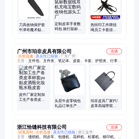
片套、平板套、保护套、打印机包、训犬腰包、斜挎小包
定制皮革手拿数
刀具收纳保护套
热转印工作牌挂
码包 旅行鼠标数
牛津布魔术贴搭
绳员工卡套挂绳
据线耳机充电宝
扣式刀鞘皮套 定
印刷LOGO工作证
数码收纳包源头
制加印皮革刀套
带学生吊绳证件
工厂
logo
卡套
广州市珀非皮具有限公司
洽谈
出价迅速
真实性已核验
广东广州
主营：
文件包、文件夹、笔记本、皮套、卡套、护照夹、行李
牌、证件套、卡包、零钱包、拉链包、笔袋、弹出式卡盒、皮革
钥匙扣、钱包、杯垫、桌垫、皮镜、纸巾盒、托盘、菜单夹、收
纳盒、杯套、首饰盒、表盒
皮件厂家定制加
工生产各类皮革
头层牛皮零钱包
珀非皮具厂家PU
杯套pu贴皮酒瓶
礼品订单生产厂
皮革高端带双提
化妆瓶水瓶皮套
家可丝印金色logo
手文件夹样册订
弹簧开合硬币包
货布样收纳样册
浙江恰缝科技有限公司
洽谈
回复及时
出价迅速
真实性已核验
浙江金华
主营：
缝纫机、同步车、包缝机、花样机、松紧机、移印机、冷