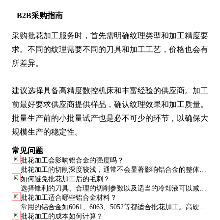
B2B采购指南
采购批花加工服务时，首先需明确纹理类型和加工精度要
求。不同的纹理需要不同的刀具和加工工艺，价格也会有
所差异。

建议选择具备高精度数控机床和丰富经验的供应商。加工
前最好要求供应商提供样品，确认纹理效果和加工质量。
批量生产前的小批量试产也是必不可少的环节，以确保大
规模生产的稳定性。
常见问题
问
批花加工会影响铝合金的强度吗？
批花加工的切削深度较浅，通常不会显著影响铝合金的整体强
问
如何避免批花加工后的毛刺？
度。但对于高精度或承重部件，仍需进行力学性能测试以确保
选择锋利的刀具、合理的切削参数以及适当的冷却液可以减少
安全。
问
批花加工适合哪些铝合金材料？
毛刺。加工后还可以进行去毛刺处理，如振动抛光或化学抛
常用的铝合金如6061、6063、5052等都适合批花加工。高硬度
光。
问
批花加工的成本如何计算？
的7系列铝合金也可加工，但刀具磨损会更快。