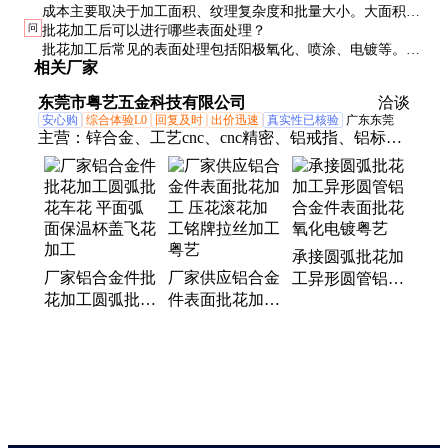
成本主要取决于加工面积、纹理复杂度和批量大小。大面积、
问
批花加工后可以进行哪些表面处理？
复杂纹理和小批量的加工单价会更高。
批花加工后常见的表面处理包括阳极氧化、喷涂、电镀等。阳
相关厂家
极氧化可以增强耐磨性和耐腐蚀性，同时保留纹理效果。
东莞市粤艺五金科技有限公司
洽谈
安心购
综合体验L0
回复及时
出价迅速
真实性已核验
广东东莞
主营：
锌合金、工艺cnc、cnc精密、铝戒指、铝标
牌、铝对戒、铝合金、铝手镯、铝饰品、铝手圈、cd
纹铝片、cd纹铝牌、商标牌、数控cnc、高光边、cnc
车铣、装饰片、定制cd纹、cd纹亮边、cd纹螺丝、cd
纹装饰、寮步cd纹、铭牌cd纹、按键cd纹、cd纹金属
承接圆弧批花加
厂家铝合金件批
厂家供应铝合金
工异形圆管铝合
花加工圆弧批花
件表面批花加工
金件表面批花氧
车花 平面弧面
压花滚花加工铭
化电镀粤艺
保温杯盖飞花加
牌拉丝加工粤艺
工