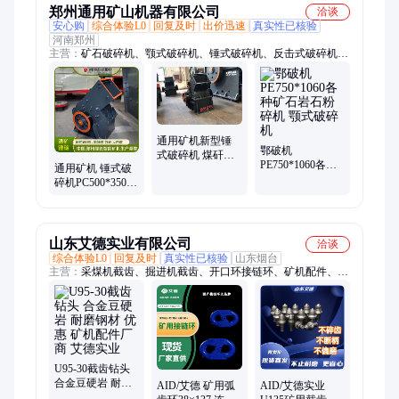
郑州通用矿山机器有限公司
洽谈
安心购
综合体验L0
回复及时
出价迅速
真实性已核验
河南郑州
主营：
矿石破碎机、颚式破碎机、锤式破碎机、反击式破碎机、
对辊破碎机、齿辊破碎机、颚破、锤破、对辊破、反击破、制砂
机、圆锥破、移动破碎机、液压圆锥破碎机、石子破碎生产线、
破碎制砂生产线
通用矿机新型锤
鄂破机
式破碎机 煤矸石
PE750*1060各种
通用矿机 锤式破
石灰石 方解石专
矿石岩石粉碎机
碎机PC500*350
用粉碎机 合金锤
颚式破碎机
石头粉碎 合金锤
头
头 细砂
山东艾德实业有限公司
洽谈
综合体验L0
回复及时
真实性已核验
山东烟台
主营：
采煤机截齿、掘进机截齿、开口环接链环、矿机配件、扁
平环接链环、掘锚机截齿、截齿齿座、截齿齿套卡簧、锯齿环接
链环、马蹄环接链环、旋挖齿截齿、无火花截齿、链接环、采煤
齿、接链环、立式接链环、截齿钻头、平环接链环、扁平接链
环、刀型截齿、镐型截齿、弧齿环接链环、U135掘进机截齿、
U95采煤机截齿、硬岩截齿、煤矿截齿
U95-30截齿钻头
合金豆硬岩 耐磨
AID/艾德 矿用弧
AID/艾德实业
钢材 优惠 矿机配