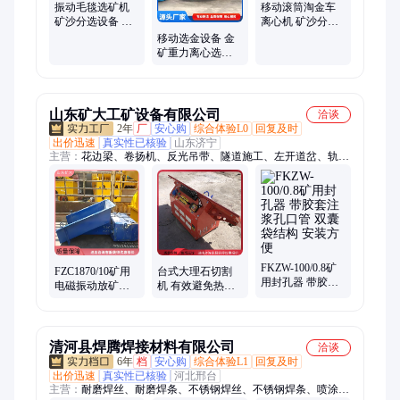
振动毛毯选矿机
移动滚筒淘金车
矿沙分选设备 操
离心机 矿沙分选
作简单 桦润环保
设备 桦润环保
移动选金设备 金
矿重力离心选矿
机 运行稳定 桦润
环保
山东矿大工矿设备有限公司
洽谈
2年
厂
安心购
综合体验L0
回复及时
出价迅速
真实性已核验
山东济宁
主营：
花边梁、卷扬机、反光吊带、隧道施工、左开道岔、轨道
接头、双钩链条、吊车垫木、支架液压枪、喇叭包胶辊、矿用自
救器、弹簧扳道器、轨道防腐枕木、单体支柱柱帽、自救一体装
置、单体支柱升柱器、液压支柱防倒带、紧急避险安全门、无压
风门、托辊、防火栅栏两用门、避难硐室门
FKZW-100/0.8矿
FZC1870/10矿用
台式大理石切割
用封孔器 带胶套
电磁振动放矿机
机 有效避免热变
注浆孔口管 双囊
采用合金钢板制
形 开槽电动工具
袋结构 安装方便
成 出矿效率高
省力 操作方便
清河县焊腾焊接材料有限公司
洽谈
6年
档
安心购
综合体验L1
回复及时
出价迅速
真实性已核验
河北邢台
主营：
耐磨焊丝、耐磨焊条、不锈钢焊丝、不锈钢焊条、喷涂焊