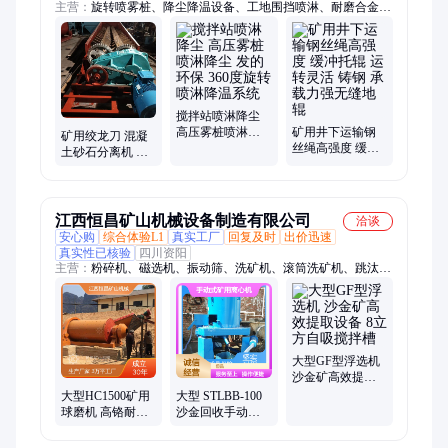
主营：
旋转喷雾桩、降尘降温设备、工地围挡喷淋、耐磨合金机
口、高铬合金螺旋、车间降温喷淋、洗车台、洗车槽、厂房喷
淋、塔炮喷淋、雾炮机、360度旋转雾桩、景观造雾机、全封闭
洗车台、高压雾化降尘器、高压喷雾机、消毒通道、全自动高压
喷雾系统、智能脱硝设备、砖厂窑车、摆渡车、高耐磨喷涂螺
旋、养殖大棚加湿降温大药系统、纺织厂车间降温系统
搅拌站喷淋降尘
高压雾桩喷淋降
矿用井下运输钢
矿用绞龙刀 混凝
尘 发的环保 360
丝绳高强度 缓冲
土砂石分离机 槽
度旋转喷淋降温
托辊 运转灵活 铸
式洗矿机叶片 单
系统
钢 承载力强无缝
双螺旋合金搅拌
地辊
刀
江西恒昌矿山机械设备制造有限公司
洽谈
安心购
综合体验L1
真实工厂
回复及时
出价迅速
真实性已核验
四川资阳
主营：
粉碎机、磁选机、振动筛、洗矿机、滚筒洗矿机、跳汰
机、洗砂机、洗石机、碾金机、球磨机、浮选机、螺旋溜槽、给
料机、滚筒筛、棒磨机、破碎机、搅拌桶、选矿设备、选矿离心
机、选金设备、沙金设备、金矿设备、选矿生产线、圆筒筛、浸
出槽
大型GF型浮选机
沙金矿高效提取
设备 8立方自吸搅
大型HC1500矿用
大型 STLBB-100
拌槽
球磨机 高铬耐磨
沙金回收手动式
合金材质金矿磨
矿用离心机 调速
矿机选金矿设备
重选选矿机设备