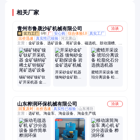
益至关重要。
相关厂家
青州市鲁晟沙矿机械有限公司
洽谈
6年
厂
安心购
综合体验L0
真实工厂
出价迅速
真实性已核验
河北唐山
主营：
金矿设备、选矿设备、尾矿设备、磁选机、鼓动溜槽、蠕
动溜槽、跳汰机、离心机、挖沙船、洗沙机、制砂机、破碎机、
球磨机
开采砂金矿机器
蜜蜡开采设备 琥
锡矿铑矿镍矿钛
缅甸砂金矿勘探
珀分离设备 松脂
矿开采机器 金矿
设备 岩金矿选矿
化石分选挑选机
锡钨矿稀土矿钽
机械
器
铌矿尾矿选矿设
备
山东桦润环保机械有限公司
洽谈
回复及时
出价迅速
真实性已核验
山东潍坊
主营：
选矿机、淘金车、淘金设备、淘金生产线