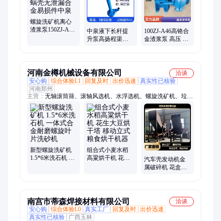
螺旋洗矿机离心
渣浆泵150ZJ-A42
中泉液下长杆提
100ZJ-A46高铬合
双层蜗壳无泄漏
升泵高扬程渠沟
金渣浆泵 高压 重
合金易损件中泉
立式排污水安装
型耐磨 配件 厂家
方便加厚铸铁配
供货 中泉泵业
件
河南金樽机械设备有限公司
洽谈
安心购
综合体验L1
回复及时
出价迅速
真实性已核验
河南郑州
主营：
无轴滚筒筛、滚轴风选机、水浮选机、螺旋洗矿机、垃圾
风选机、泥石分离机、链板给料机、棒条筛、弛张筛、弹跳筛、
垃圾分选设备、生活垃圾筛分设备、陈腐垃圾分选设备、建筑垃
圾分拣设备
新型螺旋洗矿机
组合式小麦水稻
1.5*6米洗石机 一
高粱烘干机 花生
汽车壳发动机金
体式合金耐磨螺
大豆烘干塔 移动
属破碎机 花盒压
旋叶片洗砂机
立式粮食烘干机
块粉碎机 塑钢门
器
窗废铁打碎机厂
家
南宫市蒂森焊接材料有限公司
洽谈
安心购
综合体验L0
真实工厂
回复及时
出价迅速
真实性已核验
广西玉林