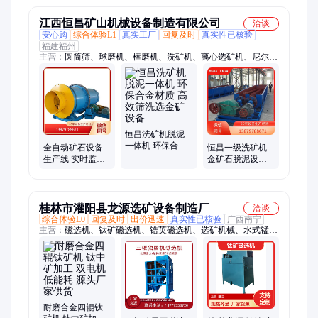
江西恒昌矿山机械设备制造有限公司
洽谈
安心购
综合体验L1
真实工厂
回复及时
真实性已核验
福建福州
主营：
圆筒筛、球磨机、棒磨机、洗矿机、离心选矿机、尼尔森
选矿机、浮选机、破碎机、制砂机、洗砂机、分级机、选矿摇
床、螺旋溜槽、跳汰机、振动筛、制沙机、洗沙机、选矿设备、
选金设备、金矿设备、选金生产线、金矿生产线、选矿离心机
恒昌洗矿机脱泥
一体机 环保合金
全自动矿石设备
恒昌一级洗矿机
材质 高效筛洗选
生产线 实时监控
金矿石脱泥设备
金矿设备
一级洗矿机合金
合金材质高效清
材质选金矿设备
洗选金矿设备
桂林市灌阳县龙源选矿设备制造厂
洽谈
综合体验L0
回复及时
出价迅速
真实性已核验
广西南宁
主营：
磁选机、钛矿磁选机、锆英磁选机、选矿机械、水式锰矿
磁选机、三盘带式磁选机、整体式烘干机、三辊独居石磁选机、
磁选设备、选矿设备
耐磨合金四辊钛