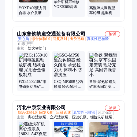
华升矿机可维修
YOXS560调速型
YOXD400液力偶
高温淬火调质型
液力偶合器 结构
合器 水介质磨煤
车轮组 起重机车
简单 运行平稳
机用 铁碳合金 华
轮组锻件 华升矿
升矿机支持定做
机
山东鲁铁轨道交通装备有限公司
洽谈
安心购
综合体验L0
回复及时
出价迅速
真实性已核验
山东济宁
主营：
防火密闭门
FZCc1550/10矿用
GSQ-MP50道岔钩
鲁铁 聚氨酯碰头
电磁振动放矿机
锁器 经久耐用 承
矿车头固定安装
结构合理 采用合
受拉力大 体积小
现货充足 高回弹
金钢板制成
防滑抗压
噪音小
河北中泉泵业有限公司
洽谈
综合体验L0
回复及时
出价迅速
真实性已核验
河北保定
主营：
离心渣浆泵、立式渣浆泵、压滤机泵、螺旋洗矿机泵、离
心循环泵、潜水渣浆泵、离心水泵、离心双吸泵、离心泵配件、
联轴器、抽砂泵、排污泵、杂质泵、液下污水泵