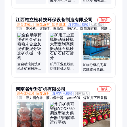
齿环38×137 连接
U135矿用截齿
件厂商 艾德实业
扣规格 接链环型
EBZ260掘进齿 陶
号
瓷粉末 合金豆镐
型齿
江西柏立松科技环保设备制造有限公司
洽谈
综合体验L1
回复及时
出价迅速
真实性已核验
江西赣州
主营：
洗沙机、滚筒筛、振动筛、洗矿机、圆筒洗矿机、球磨
机、环保设备、实验室机器、给料机、螺旋分级机、轮斗洗沙
机、跳汰机
全自动滚筒洗矿
矿用工业直线振
矿物分级机高堰
机金矿石粉粉末
动筛砂机大型定
式螺旋分离设备
合金灰泥矿脱泥
制高频振动筛石
矿浆脱泥溢流型
分级选矿机械一
机砂石矿石矸石
水力蛟龙选矿机
体机
筛分
厂家
河南省华升矿机有限公司
洽谈
综合体验L0
回复及时
真实性已核验
河南新乡
主营：
液力耦合器、液力偶合器、yoxiiz500、煤矿井下设备耦合
器、液力偶合、对轮耦合器、刮板机耦合器、限矩耦合器、刮板
机配件、液压耦合器、yoxiiz400