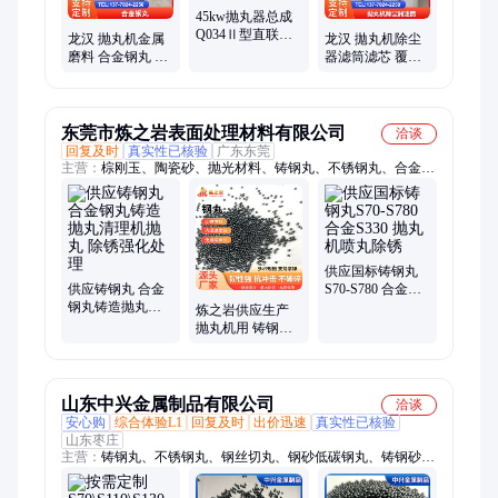
45kw抛丸器总成
Q034Ⅱ型直联离
龙汉 抛丸机金属
龙汉 拋丸机除尘
心式抛丸器 龙汉
磨料 合金钢丸 钢
器滤筒滤芯 覆膜
抛丸机配件
砂 铸钢丸 经过二
防静电阻燃滤筒
次淬火 经久耐用
工业粉尘及进气
过滤
东莞市炼之岩表面处理材料有限公司
洽谈
回复及时
真实性已核验
广东东莞
主营：
棕刚玉、陶瓷砂、抛光材料、铸钢丸、不锈钢丸、合金钢
砂、合金棱角钢砂、轴承钢砂、圆角钢砂、除锈钢砂、钢砂
供应国标铸钢丸
供应铸钢丸 合金
S70-S780 合金
钢丸铸造抛丸清
S330 抛丸机喷丸
炼之岩供应生产
理机抛丸 除锈强
除锈
抛丸机用 铸钢丸
化处理
合金 支持定制
山东中兴金属制品有限公司
洽谈
安心购
综合体验L1
回复及时
出价迅速
真实性已核验
山东枣庄
主营：
铸钢丸、不锈钢丸、钢丝切丸、钢砂低碳钢丸、铸钢砂、
不锈钢研磨丸、研磨丸、钢丸钢丝切丸