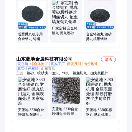
钢结构抛丸机、钢板抛丸机、抛丸除锈机、辊道通过式抛丸机、
铸件抛丸机、钢丸、钢板预处理线、除锈设备
厂家定制 合金铸
钢丸 抛丸喷砂磨
现货抛丸机专用
合金铸钢丸 钢砂
料钢砂 钢丝切丸
合金钢丸 铸钢丸
抛丸机用钢丝切
配重填充钢丸钢
抛丸喷砂除锈磨
丸 钢珠铁砂 规格
珠
料 规格齐全
齐全 源头厂家
山东蓝地金属科技有限公司
洽谈
安心购
综合体验L0
真实工厂
回复及时
出价迅速
真实性已核验
山东青岛
主营：
钢砂、喷砂房、抛头、钢丸、钢丝切丸、抛丸机配件、抛
丸清理机、强化钢丸、研磨丸、抛丸机维修、抛丸机搬迁、安蓝
地抛丸机、二次淬火钢丸、抛丸器、抛丸机除尘器维修更换、抛
丸机护板、非标抛丸机定制、常规抛丸机设备、履带式抛丸清理
机、吊钩式抛丸清理机、S460钢丸、除尘布袋、提升带
安蓝地 S330合金
安蓝地 S330合金
安蓝地 S280国标
铸钢丸 金属磨料
铸钢丸 耐磨性好
钢丸 抛丸机用 金
型号全 发货快 超
抛丸机用抛丸 金
属表面处理 除锈
耐磨精加工抛丸
属表面处理 国家
打磨 灰尘少耐磨
标准
性好