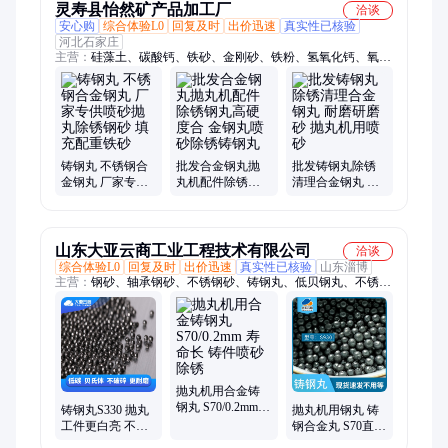
灵寿县怡然矿产品加工厂
洽谈
安心购
综合体验L0
回复及时
出价迅速
真实性已核验
河北石家庄
主营：
硅藻土、碳酸钙、铁砂、金刚砂、铁粉、氢氧化钙、氧化
钙、滑石粉、煅烧滑石粉、膨润土、黄土红土、硅灰、活性白
土、石英粉、高岭土、煅烧高岭土、沸石粉、莫来砂、珍珠岩
粉、贝壳粉、凹凸棒土、远红外粉、玻璃粉、萤石粉
铸钢丸 不锈钢合
批发合金钢丸抛
批发铸钢丸除锈
金钢丸 厂家专供
丸机配件除锈钢
清理合金钢丸 耐
喷砂抛丸除锈钢
丸高硬度合 金钢
磨研磨砂 抛丸机
砂 填充配重铁砂
丸喷砂除锈铸钢
用喷砂
丸
山东大亚云商工业工程技术有限公司
洽谈
综合体验L0
回复及时
出价迅速
真实性已核验
山东淄博
主营：
钢砂、轴承钢砂、不锈钢砂、铸钢丸、低贝钢丸、不锈钢
丸、合金磨头、合金磨轮、切磨片、无刷角磨机
抛丸机用合金铸
钢丸 S70/0.2mm
铸钢丸S330 抛丸
抛丸机用钢丸 铸
寿命长 铸件喷砂
工件更白亮 不破
钢合金丸 S70直径
除锈
碎寿命长 3M低贝
0.2mm 二次淬火