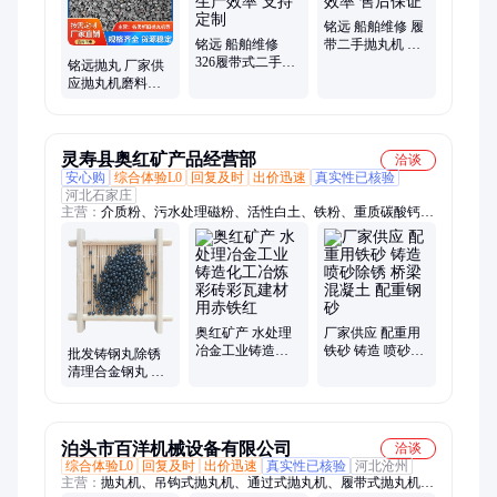
铭远 船舶维修 履
铭远 船舶维修
带二手抛丸机 提
326履带式二手抛
高生产效率 售后
铭远抛丸 厂家供
丸机 提高生产效
保证
应抛丸机磨料铸
率 支持定制
钢丸 表面处理喷
砂切丸合金钢丸
灵寿县奥红矿产品经营部
洽谈
安心购
综合体验L0
回复及时
出价迅速
真实性已核验
河北石家庄
主营：
介质粉、污水处理磁粉、活性白土、铁粉、重质碳酸钙、
轻质碳酸钙、远红外粉、滑石粉、煅烧滑石粉、配重砂、贝壳
粉、石英粉、玻璃粉、麦饭石粉、白云石粉、硅藻土、绿沸石、
石膏粉、陶土、四氧化三铁、硅灰、矿渣粉、粉煤灰、膨润土、
硫化铁
奥红矿产 水处理
厂家供应 配重用
冶金工业铸造化
铁砂 铸造 喷砂除
批发铸钢丸除锈
工冶炼 彩砖彩瓦
锈 桥梁 混凝土 配
清理合金钢丸 耐
建材用赤铁红
重钢砂
磨研磨砂 抛丸机
用喷砂
泊头市百洋机械设备有限公司
洽谈
综合体验L0
回复及时
出价迅速
真实性已核验
河北沧州
主营：
抛丸机、吊钩式抛丸机、通过式抛丸机、履带式抛丸机、