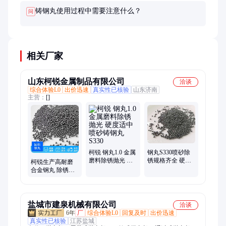
铸钢丸使用过程中需要注意什么？
问
相关厂家
山东柯锐金属制品有限公司
洽谈
综合体验L0
出价迅速
真实性已核验
山东济南
主营：
[]
柯锐 钢丸1.0 金属
钢丸S330喷砂除
磨料除锈抛光 硬
锈规格齐全 硬度
柯锐生产高耐磨
度适中 喷砂铸钢
适中铸钢丸 柯锐
合金钢丸 除锈抛
丸S330
现货
光铸钢丸S330
盐城市建泉机械有限公司
洽谈
6年
厂
综合体验L0
回复及时
出价迅速
真实性已核验
江苏盐城