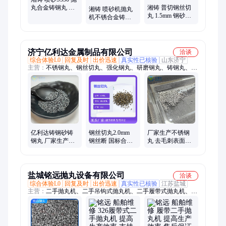
丸合金铸钢丸 钢
湘铸 普切钢丝切
湘铸 喷砂机抛丸
砂切丸 铁砂抛光
丸 1.5mm 钢砂抛
机不锈合金铸钢
钢丸厂家
丸机 合金铸钢丸
丸 防腐钢砂厂家
细铁砂 除锈喷砂
厂家
济宁亿利达金属制品有限公司
洽谈
综合体验L0
回复及时
出价迅速
真实性已核验
山东济宁
主营：
不锈钢丸、钢丝切丸、强化钢丸、研磨钢丸、铸钢丸、钢
砂、金属磨料
亿利达铸钢砂铸
钢丝切丸2.0mm
厂家生产不锈钢
钢丸 厂家生产规
钢丝断 国标合金
丸 去毛刺表面提
格齐全 抛丸机合
钢丸钢砂 抛丸机
亮钢丝切丸 亿利
金钢丸
除锈铸钢丸
达钢丸
盐城铭远抛丸设备有限公司
洽谈
综合体验L0
回复及时
出价迅速
真实性已核验
江苏盐城
主营：
二手抛丸机、二手吊钩式抛丸机、二手履带式抛丸机、二
手通过式抛丸机、二手抛丸设备