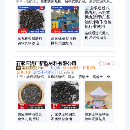
主营：
抛丸机、履带式抛丸机、吊钩式抛丸机、通过式抛丸机、
喷砂房
连续通过式抛丸
机 吊链式抛丸清
抛丸机金属磨料
建泉机械 铝压铸
理机 柴油机/阀门/
铸钢丸钢砂 合金
网带式抛丸清理
拖拉机行业使用
钢丸 钢丝切丸 硬
机 铝模板通过式
度适中 寿命长
抛丸机 可定制
石家庄润广新型材料有限公司
洽谈
2年
厂
安心购
综合体验L1
回复及时
出价迅速
真实性已核验
河北石家庄
主营：
轻质碳酸钙、重质碳酸钙、硅灰、膨润土、高岭土、滑石
粉、珍珠岩、凹凸棒土、贝壳粉、硅藻土、氧化钙、氢氧化钙、
氧化钙颗粒、木质纤维、沸石粉、沸石颗粒、橡胶粉、蛭石、机
制木炭、石英砂、白云石、白云石粉
供应除锈清理合
厂家供应铸钢丸
膨润土钙基钠基
金钢丸 耐磨研磨
不锈钢合金钢丸
涂料泥浆钻井饲
砂 抛丸机用喷砂
填充配重铁砂 喷
料添加 吸附性
铸件锻件用铸钢
砂抛丸除锈钢砂
好改善土壤