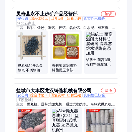
合金钢丸
喷砂配重砂
灵寿县永不止步矿产品经营部
洽谈
安心购
综合体验L0
回复及时
出价迅速
真实性已核验
河北石家庄
主营：
铁砂、铁粉、重钙、轻钙、氧化钙、白水泥、滑石粉、膨
润土、红土黄土、硅灰、硅藻土、活性白土、萤石粉、石英粉、
重晶石粉、高岭土、沸石粉、莫来砂、珍珠岩粉、膨润土猫砂、
赤铁粉、粉煤灰、锰砂、石英砂
铝矾土 耐高温耐
火材料防腐研磨
抛丸机配件合金
香包填充宠物垫
高温窑炉水泥陶
钢丸 不锈钢钢丸
料菌用玉米芯颗
瓷添加用
钢丝切丸 除锈磨
粒 磁性材料抛光
料高耐磨除锈铸
打磨干燥玉米芯
钢丸
粉
盐城市大丰区龙汉铸造机械有限公司
洽谈
安心购
综合体验L0
回复及时
出价迅速
真实性已核验
江苏盐城
主营：
抛丸机、履带式抛丸机、通过式抛丸机、吊钩式抛丸机、
网带式抛丸机、钢结构抛丸机、石材抛丸机、钢管抛丸机、不锈
钢丸、合金钢丸、抛丸机总成、叶片、喷砂机、喷砂房