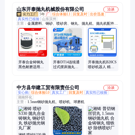
丸
山东开泰抛丸机械股份有限公司
洽谈
5年
厂
综合体验L1
回复及时
出价迅速
真实性已核验
山东滨州
主营：
金属磨料、钢砂、喷砂房、钢丸、抛丸机、抛丸机配件、
钢丝切丸、不锈钢丸、喷砂罐
开泰合金铸钢丸
开泰DT14连续通
开泰抛丸机B20CS
黑色耐磨适用于
过式摆床抛丸清
喷砂机器人 精度
各类抛丸机金属
理机 多工件混合
高 适应性好 灵活
磨料强化抛光除
清理
度高
锈
中方县华建工贸有限责任公司
洽谈
安心购
综合体验L0
真实工厂
回复及时
真实性已核验
湖南怀化
主营：
1.5mm钢砂抛丸机、喷砂机、球磨机
湘铸 喷砂S330 抛