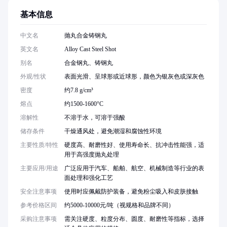
基本信息
中文名
抛丸合金铸钢丸
英文名
Alloy Cast Steel Shot
别名
合金钢丸、铸钢丸
外观/性状
表面光滑、呈球形或近球形，颜色为银灰色或深灰色
密度
约7.8 g/cm³
熔点
约1500-1600°C
溶解性
不溶于水，可溶于强酸
储存条件
干燥通风处，避免潮湿和腐蚀性环境
主要性质/特性
硬度高、耐磨性好、使用寿命长、抗冲击性能强，适
用于高强度抛丸处理
主要应用/用途
广泛应用于汽车、船舶、航空、机械制造等行业的表
面处理和强化工艺
安全注意事项
使用时应佩戴防护装备，避免粉尘吸入和皮肤接触
参考价格区间
约5000-10000元/吨（视规格和品牌不同）
采购注意事项
需关注硬度、粒度分布、圆度、耐磨性等指标，选择