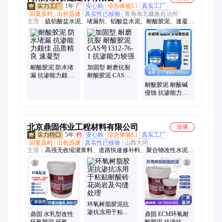
1年
厂
安心购
综合体验L1
真实工厂
回复及时
出价迅速
真实性已核验
青海海北藏族自治州
主营：
硫铝酸盐水泥、堵漏剂、铝酸盐水泥、耐酸胶泥、速凝
剂、灌浆料、锚固剂、高铝浇注料、堵漏王、道路修补料、耐酸
水泥、水玻璃、树脂锚固剂、注浆料、速凝剂母料、耐火水泥、
液体速凝剂、高水注浆料、耐火浇注料、高延性混凝土、快硬硫
铝酸盐水泥、低碱度硫铝酸盐水泥、42.5硫铝酸盐水泥、52.5硫
铝酸盐水泥
耐酸胶泥 防水堵
加固型 耐磨抗裂
漏 抗渗能力颇佳
耐酸胶泥 CAS号
品质精良 速凝型
1312-76-1 抗渗能
耐酸胶泥 耐酸碱
力较强
侵蚀 抗渗能力颇
佳 保质期12 国标
级
北京鼎固伟业工程材料有限公司
洽谈
5年
档
安心购
综合体验L1
真实工厂
回复及时
出价迅速
真实性已核验
山西大同
主营：
高强无收缩灌浆料、道路快速修补料、聚合物改性水泥砂
浆、环氧胶泥、水泥基渗透结晶、混凝土防碳化涂料、环氧树脂
砂浆、聚合物防水砂浆、水泥自流平、丙乳砂浆、环氧粘钢胶、
环氧植筋胶、环氧碳布胶、裂缝修补胶、界面剂、108胶粉、环
氧界面胶、封缝胶、环氧树脂注浆液
环氧树脂胶泥抗
渗抗冻用于粘贴
鼎固 水乳型改性
鼎固 ECM环氧耐
耐酸砖 花岗岩及
环氧胶泥 环氧树
酸胶泥 抗渗抗冻