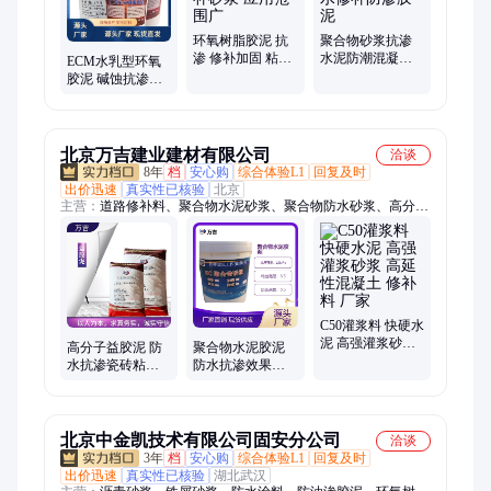
环氧树脂胶泥 抗
聚合物砂浆抗渗
渗 修补加固 粘接
水泥防潮混凝土
ECM水乳型环氧
力强 修补砂浆 应
屋顶漏水修补防
胶泥 碱蚀抗渗抗
用范围广
渗胶泥
冻改性环氧树脂
胶泥
北京万吉建业建材有限公司
洽谈
8年
档
安心购
综合体验L1
回复及时
出价迅速
真实性已核验
北京
主营：
道路修补料、聚合物水泥砂浆、聚合物防水砂浆、高分子
益胶泥、环氧树脂胶泥、聚合物防水胶泥、高强无收缩灌浆料、
环氧树脂砂浆、环氧粘钢胶、环氧树脂碳布胶、108胶粉、聚合
物修补砂浆、混凝土界面剂、地面起沙处理剂、自流平砂浆、裂
缝修补胶、混凝土空鼓修补胶、环氧修补砂浆、灌浆树脂胶、聚
合物防水防腐砂浆、道路抢修料、混凝土色差修补剂、混凝土防
碳化涂料、环氧树脂界面胶
C50灌浆料 快硬水
泥 高强灌浆砂浆
高分子益胶泥 防
聚合物水泥胶泥
高延性混凝土 修
水抗渗瓷砖粘结
防水抗渗效果好
补料 厂家
剂防腐蚀聚合物
无气味 粘接力强
水泥防水砂浆 厂
水池专用
家
北京中金凯技术有限公司固安分公司
洽谈
3年
档
安心购
综合体验L1
回复及时
出价迅速
真实性已核验
湖北武汉