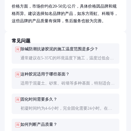
价格方面，市场价约在20-50元/公斤，具体价格因品牌和规
格而异。建议选择知名品牌的产品，如东方雨虹、科顺等，
这些品牌的产品质量有保障，售后服务也较为完善。
常见问题
除碱防潮抗渗胶泥的施工温度范围是多少？
问
通常建议在5-35℃的环境温度下施工，温度过低会影
响固化速度，温度过高则可能导致水分蒸发过快，影
响性能。
这种胶泥适用于哪些基面？
问
适用于混凝土、砂浆、砖墙等多种基面，特别适合处
理碱性基面。施工前需确保基面清洁、平整、无油
污。
固化时间需要多久？
问
初凝时间约为4-6小时，完全固化需要24小时。在潮
湿环境下，固化时间可能会延长。
如何判断产品质量？
问