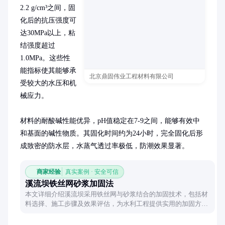
2.2 g/cm³之间，固
化后的抗压强度可
达30MPa以上，粘
结强度超过
1.0MPa。这些性
能指标使其能够承
北京鼎固伟业工程材料有限公司
受较大的水压和机
械应力。

材料的耐酸碱性能优异，pH值稳定在7-9之间，能够有效中
和基面的碱性物质。其固化时间约为24小时，完全固化后形
成致密的防水层，水蒸气透过率极低，防潮效果显著。
商家经验
真实案例 · 安全可信
溪流坝铁丝网砂浆加固法
本文详细介绍溪流坝采用铁丝网与砂浆结合的加固技术，包括材
料选择、施工步骤及效果评估，为水利工程提供实用的加固方
案。