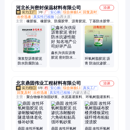
供应
尚庆
河北长兴密封保温材料有限公司
洽谈
3年
厂
安心购
综合体验L4
回复及时
出价迅速
真实性已核验
山西太原
主营：
橡胶板、橡胶块、防腐胶带、沥青胶泥、丁基防水胶带、
聚酯布、橡胶减震块、阻燃玛蹄脂、阻燃橡胶板、三元乙丙橡胶
板、丁晴橡胶板、防静电橡胶板、岩棉板、岩棉管、硅酸铝管、
聚氨酯发泡保温管、聚氨酯保温管道、聚氨酯发泡、玻璃棉板、
玻璃棉管、玻璃棉卷毡、聚氨酯施工、聚氨酯管壳、聚氨酯板、
防水涂料
鑫长兴供应沥青
胶泥 密封防水抗
薄浆型沥青胶泥
环氧树脂胶泥 沥
渗性能好 知名地
防水防腐防油抗
青 防油抗渗胶泥
产公司好评产品
渗胶泥 用于不同
有耐碱耐腐蚀的
厚度涂层的施工
性能
北京鼎固伟业工程材料有限公司
洽谈
6年
档
安心购
综合体验L1
真实工厂
回复及时
出价迅速
真实性已核验
内蒙古通辽
主营：
聚合物修补加固砂浆、水泥基灌浆料、环氧树脂灌浆料、
环氧树脂胶泥、道路快速修补料、聚合物防水防腐砂浆、聚丙烯
乳液砂浆、环氧树脂砂浆、水泥基渗透结晶防水涂料、混凝土防
碳化涂料、环氧灌浆树脂胶、裂缝空鼓胶、环氧树脂植筋胶、环
氧树脂粘钢胶、环氧树脂碳布胶、环氧树脂界面胶、J302环氧界
面剂、J303混凝土起沙处理剂、EC-1高强界面剂、108浓缩建筑
胶粉、环氧树脂涂料、水泥基自流平砂浆、碳纤维布
鼎固 改性环氧树
鼎固 改性环氧树
鼎固 改性环氧树