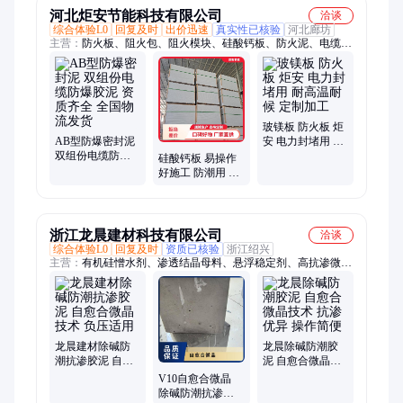
河北炬安节能科技有限公司
洽谈
综合体验L0
回复及时
出价迅速
真实性已核验
河北廊坊
主营：
防火板、阻火包、阻火模块、硅酸钙板、防火泥、电缆防
火涂料、钢结构防火涂料、防火密封胶、水泥压力板
玻镁板 防火板 炬
AB型防爆密封泥
安 电力封堵用 耐
双组份电缆防爆
高温耐候 定制加
硅酸钙板 易操作
胶泥 资质齐全 全
工
好施工 防潮用 炬
国物流发货
安 断裂伸长率31
浙江龙晨建材科技有限公司
洽谈
综合体验L0
回复及时
资质已核验
浙江绍兴
主营：
有机硅憎水剂、渗透结晶母料、悬浮稳定剂、高抗渗微晶
防水剂、消泡剂、触变润滑剂、水下不分散助剂
龙晨建材除碱防
龙晨除碱防潮胶
潮抗渗胶泥 自愈
泥 自愈合微晶技
合微晶技术 负压
术 抗渗优异 操作
V10自愈合微晶
适用
简便
除碱防潮抗渗胶