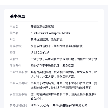
基本信息
中文名
除碱防潮抗渗胶泥
英文名
Alkali-resistant Waterproof Mortar
别名
防潮抗渗胶泥、除碱胶泥
外观/性状
灰色或白色粉末，加水搅拌后呈粘稠膏状
密度
约1.8-2.2 g/cm³
溶解性
不溶于水，与水混合后形成膏状物，固化后不溶于水
储存条件
密封保存于干燥通风处，避免受潮
主要性质/特性
具有优异的防潮、抗渗和除碱性能，耐酸碱腐蚀，粘
结力强，施工方便，固化后硬度高。
主要应用/用途
主要用于建筑墙面、地面、地下室等部位的防潮、抗
渗和除碱处理，特别适用于潮湿环境和碱性基面。
安全注意事项
施工时需佩戴防护手套和口罩，避免直接接触皮肤和
吸入粉尘。
参考价格区间
约20-50元/公斤，具体价格因品牌和规格而异