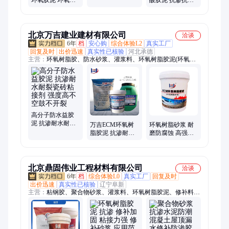
勾缝处理
脂耐酸防腐胶泥
防水防腐环氧树
抗渗抗冻粘结性
脂高强修补砂浆
能好
北京万吉建业建材有限公司
洽谈
6年
档
安心购
综合体验L2
真实工厂
回复及时
出价迅速
真实性已核验
河北承德
主营：
环氧树脂胶、防水砂浆、灌浆料、环氧树脂胶泥(环氧砂
浆)、粘钢胶、加固砂浆、丙乳砂浆、起沙处理剂、道路修补
料、界面剂、植筋胶、碳布胶、色差修复剂、防碳化涂料、自流
平、裂缝修补胶、空鼓灌注胶、灌缝胶、封缝胶、防腐砂浆、聚
合物砂浆
高分子防水益胶
泥 抗渗耐水耐裂
万吉ECM环氧树
环氧树脂砂浆 耐
瓷砖粘接剂 强度
脂胶泥 抗渗耐酸
磨防腐蚀 高强粘
高不空鼓不开裂
碱防腐蚀 耐酸粘
接胶泥 抗渗抗压
贴混凝土修补砂
浆
北京鼎固伟业工程材料有限公司
洽谈
6年
档
综合体验L0
真实工厂
回复及时
出价迅速
真实性已核验
辽宁阜新
主营：
粘钢胶、聚合物砂浆、灌浆料、环氧树脂胶泥、修补料、
环氧树脂砂浆、植筋胶、碳布胶、裂缝空鼓胶、修补砂浆、加固
砂浆、防水砂浆、防腐砂浆、起砂处理剂、界面剂、环氧树脂结
构胶、防碳化涂料、水泥基渗透结晶、108胶粉、道路抢修料