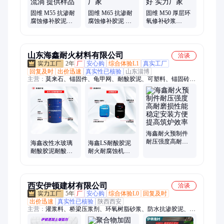
固维 M55 抗渗耐
固维 M65 抗渗耐
固维 M50 厚层环
腐蚀修补胶泥
腐蚀修补胶泥 流
氧修补砂浆
JG/T2381-2016韧
动性好渗透力强
DL/T5315-2014热
性好不流淌 提供
源头厂家
相容性好 实力厂
样品
家
山东海鑫耐火材料有限公司
洽谈
2年
厂
安心购
综合体验L1
真实工厂
回复及时
出价迅速
真实性已核验
山东淄博
主营：
莫来石、锚固件、龟甲网、耐酸胶泥、可塑料、锚固砖、
浇注料、耐酸砖、耐火粘土、碳化硅砖、防火涂料、节能涂料、
保温材料、抹面材料、耐火材料、隔热保温砖、高铝耐磨砖、纤
维贴面块、陶瓷纤维板、陶瓷纤维纸、纳米绝热板、黏土保温
砖、耐火捣打料
海鑫耐火预制件
耐压强度高耐磨
海鑫改性水玻璃
海鑫LS耐酸胶泥
损性能稳定安装
耐酸胶泥耐酸耐
耐火耐腐蚀机械
方便提高筑炉效
温密实抗渗使用
强度高粘接性能
率
方便储运厂家直
强抗渗抗腐蚀性
供
好
西安伊顿建材有限公司
洽谈
5年
厂
安心购
综合体验L0
回复及时
出价迅速
真实性已核验
陕西西安
主营：
灌浆料、桥梁压浆剂、环氧树脂砂浆、防水抗渗胶泥、自
流平水泥、加固修补砂浆、支座灌浆料、高延性混凝土、水泥路