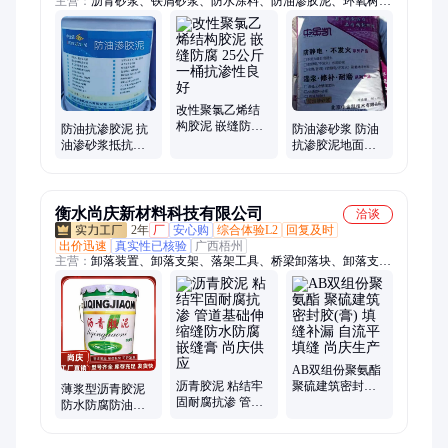
主营：
沥青砂浆、铁屑砂浆、防水涂料、防油渗胶泥、环氧树脂
胶泥、环氧沥青防腐漆、无机铝盐防水砂浆、防油渗砂浆、金属
防静电不发火耐磨材料、氯丁胶乳、硫磺砂浆
改性聚氯乙烯结
构胶泥 嵌缝防腐
防油抗渗胶泥 抗
防油渗砂浆 防油
25公斤一桶抗渗
油渗砂浆抵抗植
抗渗胶泥地面材
性良好
动物油及矿物油
料 具有提高防止
对混凝土基础面
机油渗透的能力
渗透
衡水尚庆新材料科技有限公司
洽谈
2年
厂
安心购
综合体验L2
回复及时
出价迅速
真实性已核验
广西梧州
主营：
卸落装置、卸落支架、落架工具、桥梁卸落块、卸落支座
钢楔块
AB双组份聚氨酯
沥青胶泥 粘结牢
聚硫建筑密封胶
薄浆型沥青胶泥
固耐腐抗渗 管道
(膏) 填缝补漏 自
防水防腐防油抗
基础伸缩缝防水
流平填缝 尚庆生
渗胶泥 用于不同
防腐嵌缝膏 尚庆
产
厚度涂层的施工