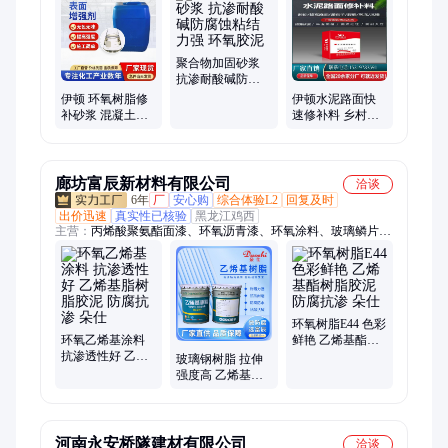
面修补料、色差修复剂、混凝土防碳化涂料、压浆剂、融雪剂、
速凝剂、膨胀剂
聚合物加固砂浆
抗渗耐酸碱防腐
蚀粘结力强 环氧
伊顿 环氧树脂修
伊顿水泥路面快
胶泥
补砂浆 混凝土密
速修补料 乡村道
封固化剂 高强聚
路 厂房路面起砂
合物防水抗渗胶
起皮修补
泥
廊坊富辰新材料有限公司
洽谈
6年
厂
安心购
综合体验L2
回复及时
出价迅速
真实性已核验
黑龙江鸡西
主营：
丙烯酸聚氨酯面漆、环氧沥青漆、环氧涂料、玻璃鳞片胶
泥、乙烯基树脂
环氧树脂E44 色彩
环氧乙烯基涂料
鲜艳 乙烯基酯树
抗渗透性好 乙烯
脂胶泥 防腐抗渗
玻璃钢树脂 拉伸
基脂树脂胶泥 防
朵仕
强度高 乙烯基树
腐抗渗 朵仕
脂胶泥 防腐抗渗
朵仕
河南永安桥隧建材有限公司
洽谈