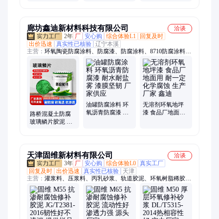
泥 省时省钱 一站
式解
廊坊鑫迪新材料科技有限公司
洽谈
2年
厂
安心购
综合体验L1
回复及时
出价迅速
真实性已核验
辽宁本溪
主营：
环氧陶瓷防腐涂料、防腐漆、防腐涂料、8710防腐涂料、
工业防腐漆、防晒防锈面漆、环氧煤沥青漆、玻璃鳞片涂料、环
氧玻璃鳞片涂料、玻璃钢防腐漆、氟碳漆、环氧富锌底漆、环氧
树脂防腐漆、om-5防腐涂料、环氧玻璃钢涂料、无溶剂防腐涂料
油罐防腐涂料 环
无溶剂环氧地坪
氧沥青防腐漆 耐
漆 食品厂地面用
路桥混凝土防腐
水耐盐雾 漆膜坚
耐一定化学腐蚀
玻璃鳞片胶泥 隧
韧 厂家供应
生产厂家 鑫迪
道抗渗防潮涂料
防止水汽侵蚀基
材
天津固维新材料有限公司
洽谈
3年
厂
安心购
综合体验L0
真实工厂
回复及时
出价迅速
真实性已核验
天津
主营：
灌浆料、压浆料、丙乳砂浆、轨道胶泥、环氧树脂稀胶
泥、聚合物改性水泥砂浆、加固修补砂浆、道路修补料、自流平
砂浆、混凝土色差修复剂、环氧腻子、高延性混凝土、粘钢胶、
道钉锚固剂、高强耐磨料、环氧修补砂浆、自流平、环氧界面
剂、自流平水泥、水泥自流平、混凝土界面剂