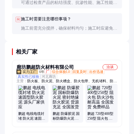
可通过检查产品的粘结强度、抗渗性能、施工性能等
指标来判断。建议索取样品进行小试，并查看第三方
检测报告。
施工时需要注意哪些事项？
问
施工前需充分搅拌，确保材料均匀；施工时应避免雨
天作业，施工后24小时内避免水冲；施工厚度应控制
在2-3mm为宜。
相关厂家
廊坊鹏超防火材料有限公司
洽谈
6年
厂
综合体验L0
回复及时
出价迅速
真实性已核验
河北廊坊
主营：
防火板、防火泥、防火槽盒、防火包带、无机堵料、防火
涂料、阻火模块、防火密封胶
鹏超 电线电缆封
鹏超 防爆胶泥 国
鹏超 720型400型
堵 防火泥 速固型
标防爆防火泥 密
250型 阻火包 防
防火胶泥 源头厂
封绝缘防火胶泥
火沙包 耐高温 全
家供应
货源充足 全国发
国发货 免费样品
货