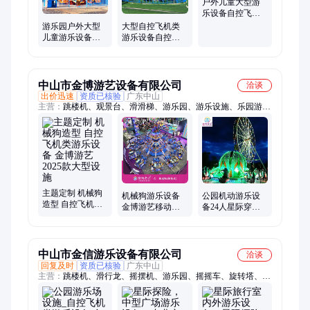
户外儿童大型游
乐设备自控飞机
类游乐设施自控
游乐园户外大型
大型自控飞机类
恐龙
儿童游乐设备自
游乐设备自控恐
控恐龙自控飞机
龙新型儿童游乐
类游乐设备
设施
中山市金博游艺设备有限公司
洽谈
出价迅速
资质已核验
广东中山
主营：
跳楼机、观景台、滑滑梯、游乐园、游乐设施、乐园游
乐、游艺机、小火车、碰碰车、海盗船、喷球车、摩天轮、过山
车、大摆锤、24座宫廷、景区滑道、旋转木马、网红秋千、摇头
飞椅、户外娱乐、悬崖秋千、欧式旋转、地板电网、轨道火车、
双层豪华
主题定制 机械狗
机械狗游乐设备
公园机动游乐设
造型 自控飞机类
金博游艺移动式
备24人星际穿越-
游乐设备 金博游
系列新产品 36座
新款自控飞机类
艺2025款大型设
自控飞机类游乐
游乐项目时空飞
施
设施
行游乐设备-中山
金博新款游乐设
中山市金信游乐设备有限公司
洽谈
备定制-新品星际
回复及时
资质已核验
广东中山
穿越游乐设施厂
主营：
跳楼机、滑行龙、摇摆机、游乐园、摇摇车、旋转塔、游
艺机、脚踏车、大猩猩、摩天轮、转盘设、摇摆船、迪斯科、小
火车、吐雾车、碰碰车、鲨鱼岛、海盗船、过山车、大摆锤、欢