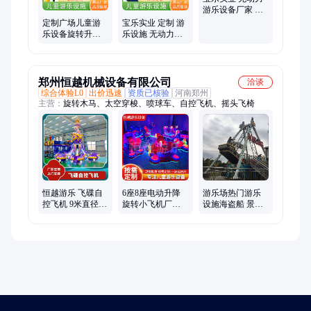
游乐设备厂家 游
乐设施 室外儿童
定制广场儿童游
宝乐实业 定制 游
滑梯
乐设备旋转升降
乐设施 无动力乐
自控飞车 景区自
园设备厂家 小区
控飞机类游艺机
健身器材
郑州恒越机械设备有限公司
洽谈
综合体验L0
出价迅速
资质已核验
河南郑州
主营：
旋转木马、太空穿梭、喷球车、自控飞机、摇头飞椅
恒越游乐 飞碟自
6座8座电动升降
游乐场热门游乐
控飞机 9米直径16
旋转小飞机厂家
设施海盗船 景区
人电动旋转类设
网红户外儿童飞
大型游乐设备
备
机游乐设备