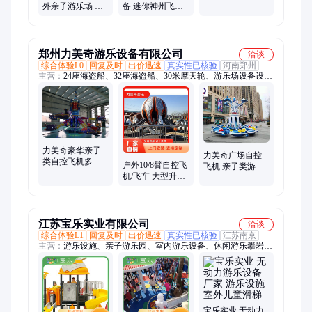
小 操作简单 远泽
外亲子游乐场 滑
备 迷你神州飞碟
游乐定制 多款座
轨类设备 玻璃钢
新款 远泽游乐定
椅
材质
制 豪华灯光 全新
造型
郑州力美奇游乐设备有限公司
洽谈
综合体验L0
回复及时
出价迅速
真实性已核验
河南郑州
主营：
24座海盗船、32座海盗船、30米摩天轮、游乐场设备设
施、广场游乐设备、景区游乐设备、公园游乐设备、无动力游乐
设备、大型游乐设备、23座大摆锤、摇头飞椅、地网碰碰车、迪
斯科转盘、玻璃水滑道
力美奇豪华亲子
力美奇广场自控
类自控飞机多款
户外10/8臂自控飞
飞机 亲子类游乐
型广场游乐设备
机/飞车 大型升降
设备生产厂家 款
自控旋转类游乐
式多样 终身维修
设备 力美奇
江苏宝乐实业有限公司
洽谈
综合体验L1
回复及时
出价迅速
真实性已核验
江苏南京
主营：
游乐设施、亲子游乐园、室内游乐设备、休闲游乐攀岩
墙、组合滑梯、支架水池、拓展训练设备
宝乐实业 无动力