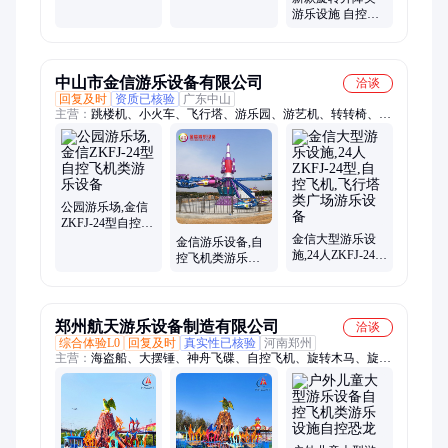
飞机类游乐设备
乐场公园旋转类
游乐设施 自控飞
中小型游乐设施
游乐设施自控飞
机天空之城游乐
机
设备生产厂家 景
弘
中山市金信游乐设备有限公司
洽谈
回复及时
资质已核验
广东中山
主营：
跳楼机、小火车、飞行塔、游乐园、游艺机、转转椅、碰
碰车、旋转木、玻璃钢、鲨鱼岛、旋转塔、不生锈、漂流船、海
盗船、观览车、摩天轮、乐设备、爬山车、过山车、观光车、迪
斯科、星际旅、大摆锤、滑车36人、神州飞碟
公园游乐场,金信
ZKFJ-24型自控飞
机类游乐设备
金信大型游乐设
金信游乐设备,自
施,24人ZKFJ-24
控飞机类游乐设
型,自控飞机,飞行
备供应商报价
塔类广场游乐设
备
郑州航天游乐设备制造有限公司
洽谈
综合体验L0
回复及时
真实性已核验
河南郑州
主营：
海盗船、大摆锤、神舟飞碟、自控飞机、旋转木马、旋转
塔、旋转飞椅、自控恐龙、迪斯科转盘、迷你穿梭