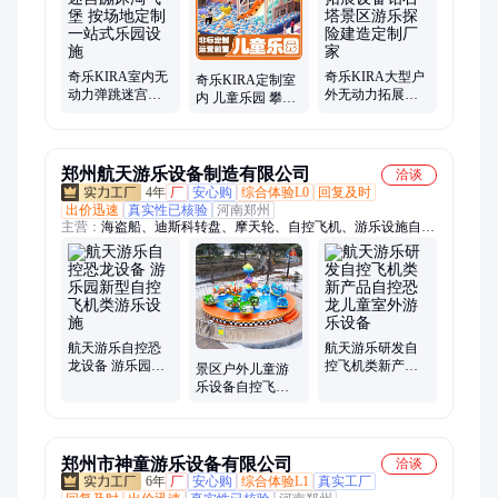
奇乐KIRA室内无
奇乐KIRA大型户
奇乐KIRA定制室
动力弹跳迷宫蹦
外无动力拓展设
内 儿童乐园 攀爬
床淘气堡 按场地
备钻石塔景区游
蹦床 淘气堡 无动
定制一站式乐园
乐探险建造定制
力设备厂家 来图
设施
厂家
设计
郑州航天游乐设备制造有限公司
洽谈
4年
厂
安心购
综合体验L0
回复及时
出价迅速
真实性已核验
河南郑州
主营：
海盗船、迪斯科转盘、摩天轮、自控飞机、游乐设施自
控、旋转飞椅
航天游乐自控恐
航天游乐研发自
龙设备 游乐园新
控飞机类新产品
景区户外儿童游
型自控飞机类游
自控恐龙儿童室
乐设备自控飞机
乐设施
外游乐设备
类设备自转飞车
航天游乐出品
郑州市神童游乐设备有限公司
洽谈
6年
厂
安心购
综合体验L1
真实工厂