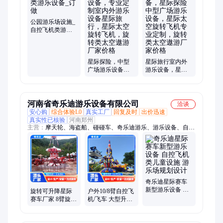
乐农场、神舟飞碟、高空飞椅、太空漫步、旅游策划
公园游乐场设施_
自控飞机类游乐
设备_订做
星际探险，中型
星际旅行室内外
广场游乐设备，
游乐设备，星际
专业定制室内外
探险 中型广场游
游乐设备星际旅
乐设备，星际太
行，星际太空旋
空旋转飞机专业
转飞机，旋转类
定制，旋转类太
河南省奇乐迪游乐设备有限公司
洽谈
太空遨游厂家价
空遨游厂家价格
安心购
综合体验L0
真实工厂
回复及时
出价迅速
格
真实性已核验
河南郑州
主营：
摩天轮、海盗船、碰碰车、奇乐迪游乐、游乐设备、自控
飞机、飞天转盘游乐、景区游乐设备、轨道滑草、旋转木马、户
外亲子、游艺设施、果虫滑车、造浪球、极速飞车、星际飞车、
摇头飞椅、观光小火车、旋转大章鱼、迪斯科转盘、空轨滑车、
彩虹滑道、无动力乐园、单轨滑车、管轨滑车
奇乐迪星际赛车
新型游乐设备 自
旋转可升降星际
户外10/8臂自控飞
控飞机类儿童设
赛车厂家 8臂旋转
机/飞车 大型升降
施 游乐场规划设
自控升降飞机汽
自控旋转类游乐
计
车类游乐设施设
设备厂家优惠价
备