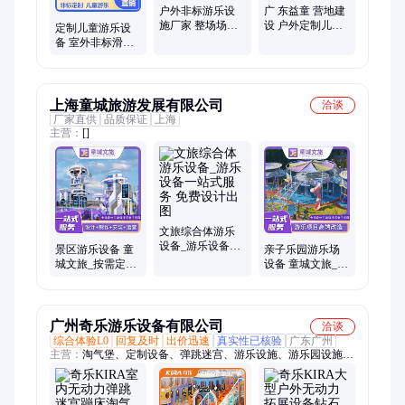
户外非标游乐设
广 东益童 营地建
施厂家 整场场地
设 户外定制儿童
定制儿童游乐设
规划一站式儿童
滑梯 安全可靠 亲
备 室外非标滑梯
游乐设施定制
子互动
户外亲子游乐设
施 组合游乐设施
方案
上海童城旅游发展有限公司
洽谈
厂家直供
品质保证
上海
主营：
[]
文旅综合体游乐
设备_游乐设备一
景区游乐设备 童
亲子乐园游乐场
站式服务 免费设
城文旅_按需定制
设备 童城文旅_游
计出图
一站式服务 专业
乐设备一站式服
专注
务 免费设计出图
广州奇乐游乐设备有限公司
洽谈
综合体验L0
回复及时
出价迅速
真实性已核验
广东广州
主营：
淘气堡、定制设备、弹跳迷宫、游乐设施、游乐园设施、
游乐钻石塔、游乐场设施、游乐园设备、游乐场儿童设施、儿童
乐园、攀岩项目、忍者拓展、娱乐设备、亲子乐园、丛林穿越定
制、儿童挑战设备、水晶塔拓展设备、奇乐星球主题乐园