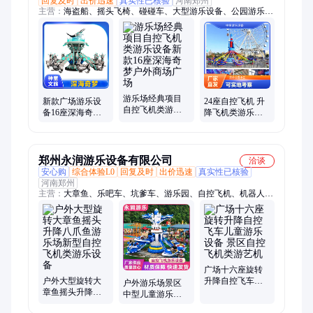
回复及时
出价迅速
真实性已核验
河南郑州
主营：
海盗船、摇头飞椅、碰碰车、大型游乐设备、公园游乐设
施、景区观光火车、淘气堡、蹦床乐园、儿童乐园设备、旋转木
马、观览车、豪华转马、摩天轮、轨道火车、神州飞碟
游乐场经典项目
新款广场游乐设
24座自控飞机 升
自控飞机类游乐
备16座深海奇梦
降飞机类游乐设
设备新款16座深
儿童游乐园自控
施 室外游艺设备
海奇梦户外商场
飞机类游乐设施
厂家
广场
厂家
郑州永润游乐设备有限公司
洽谈
安心购
综合体验L0
回复及时
出价迅速
真实性已核验
河南郑州
主营：
大章鱼、乐吧车、坑爹车、游乐园、自控飞机、机器人、
淘气堡、小火车、卡丁车、过山车、海盗船、碰碰车、电动旋
转、单人蹦极、气垫充气、霹雳旋转、电动蹦床、娱乐设备、旋
转木马、旋转蹦极、体能乐园、水陆战车、激战鲨鱼岛、旋转自
行车、旋转太空环
广场十六座旋转
户外大型旋转大
升降自控飞车儿
户外游乐场景区
章鱼摇头升降八
童游乐设备 景区
中型儿童游乐设
爪鱼游乐场新型
自控飞机类游艺
备 双层旋转升降