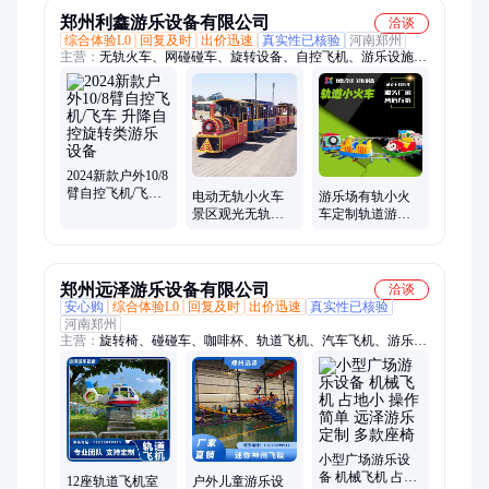
郑州利鑫游乐设备有限公司
洽谈
综合体验L0
回复及时
出价迅速
真实性已核验
河南郑州
主营：
无轨火车、网碰碰车、旋转设备、自控飞机、游乐设施、
旋转木马、旋转飞椅、户外流动、主题公园、弯月飘车、旋转太
空环、电动碰碰车、海洋喷球车、水果旋转机、无轨小火车、三
维太空环
2024新款户外10/8
臂自控飞机/飞车
电动无轨小火车
游乐场有轨小火
升降自控旋转类
景区观光无轨火
车定制轨道游乐
游乐设备
车户外大型商场
设备景区投放项
利鑫定制
目
郑州远泽游乐设备有限公司
洽谈
安心购
综合体验L0
回复及时
出价迅速
真实性已核验
河南郑州
主营：
旋转椅、碰碰车、咖啡杯、轨道飞机、汽车飞机、游乐设
施、自控飞机、脚踏车、薰衣草、海盗船、摇摆桥、小摆锤、旋
转木马、充气水池、网红秋千、游艺设施、旋转蹦极、旋转飞
椅、攀岩滑梯、果虫滑车、旋转秋千、彩虹滑道、山地滑车、创
业玩具、无轨火车
小型广场游乐设
备 机械飞机 占地
12座轨道飞机室
户外儿童游乐设