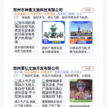
自控飞机类游乐
机
自控飞机类游乐
设备
设施
郑州市神童文旅科技有限公司
洽谈
综合体验L0
回复及时
出价迅速
真实性已核验
北京
主营：
海盗船、旋转木马、摇头飞椅、旋转升降自控飞机类、游
乐场户外设施、地网天网电瓶碰碰车、室内淘气堡儿童乐园、蹦
床公园、百万海洋球池
游乐场经典项目
新款广场游乐设
24座自控飞机 升
自控飞机类游乐
备16座深海奇梦
降飞机类游乐设
设备新款16座深
儿童游乐园自控
施 室外游艺设备
海奇梦户外商场
飞机类游乐设施
厂家
广场
厂家
郑州景弘文旅开发有限公司
洽谈
安心购
综合体验L0
回复及时
资质已核验
贵州遵义
主营：
广场游艺设施、无动力乐园设备、欢乐喷球车、公园游乐
设备、儿童游乐设备、网红游乐设备、亲子游乐、自控飞机、小
鸡快跑、三维太空环、太空穿梭、迪斯科转盘、雷霆战机、海盗
船、无轨小火车、转马、脚踏车、大摆锤、碰碰车
高人气产品 弹跳
蜜蜂脚踏车游乐
小飞侠儿童自控
设备 户外广场游
新款旋转升降类